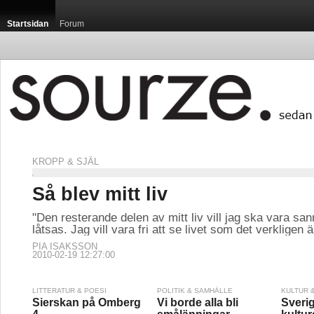
Startsidan
Forum
KROPP & SJÄL
Så blev mitt liv
"Den resterande delen av mitt liv vill jag ska vara san
låtsas. Jag vill vara fri att se livet som det verkligen ä
PIA ISAKSSON
2010-02-19 12:27:00
LITTERATUR & POESI
POLITIK & SAMHÄLLE
KULTUR 
Sierskan på Omberg
Vi borde alla bli
Sverig