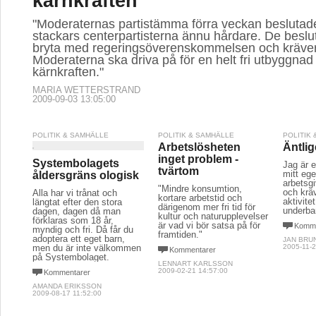
kärnkraften
"Moderaternas partistämma förra veckan beslutade
stackars centerpartisterna ännu hårdare. De beslut
bryta med regeringsöverenskommelsen och kräver i
Moderaterna ska driva på för en helt fri utbyggnad
kärnkraften."
MARIA WETTERSTRAND
2009-09-03 13:05:00
POLITIK & SAMHÄLLE
POLITIK & SAMHÄLLE
POLITIK
Arbetslösheten
Äntlig
inget problem -
Systembolagets
Jag är 
tvärtom
mitt ege
åldersgräns ologisk
arbetsgi
"Mindre konsumtion,
och krä
Alla har vi trånat och
kortare arbetstid och
aktivitet
längtat efter den stora
därigenom mer fri tid för
underbar
dagen, dagen då man
kultur och naturupplevelser
förklaras som 18 år,
är vad vi bör satsa på för
Komme
myndig och fri. Då får du
framtiden."
adoptera ett eget barn,
JAN BRU
men du är inte välkommen
2005-11-2
Kommentarer
på Systembolaget.
LENNART KARLSSON
2009-02-21 14:57:00
Kommentarer
AMANDA ERIKSSON
2009-08-17 11:52:00