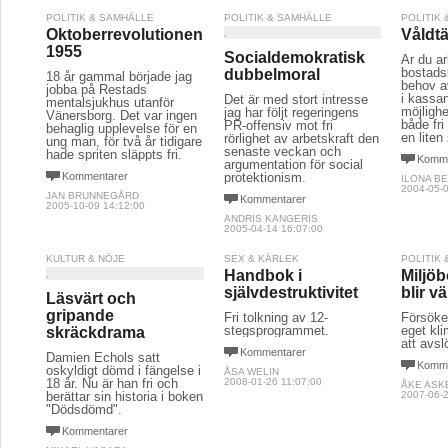
POLITIK & SAMHÄLLE
POLITIK & SAMHÄLLE
POLITIK
Oktoberrevolutionen
Våldt
1955
Socialdemokratisk
Är du ar
bostads
dubbelmoral
18 år gammal började jag
behov av
jobba på Restads
i kassa
Det är med stort intresse
mentalsjukhus utanför
möjlighe
jag har följt regeringens
Vänersborg. Det var ingen
både fri
PR-offensiv mot fri
behaglig upplevelse för en
en liten
rörlighet av arbetskraft den
ung man, för två år tidigare
senaste veckan och
hade spriten släppts fri.
Komme
argumentation för social
Kommentarer
protektionism.
ILONA B
2004-05-0
JAN BRUNNEGÅRD
Kommentarer
2005-10-09 14:12:00
ANDRIS KANGERIS
2005-04-14 16:07:00
KULTUR & NÖJE
SEX & KÄRLEK
POLITIK
Handbok i
Miljö
självdestruktivitet
blir vä
Läsvärt och
gripande
Fri tolkning av 12-
Försöken
stegsprogrammet.
eget kl
skräckdrama
att avsl
Kommentarer
Damien Echols satt
Komme
oskyldigt dömd i fängelse i
ÅSA WELIN
18 år. Nu är han fri och
2008-01-26 11:07:00
ÅKE ASK
berättar sin historia i boken
2007-06-2
"Dödsdömd".
Kommentarer