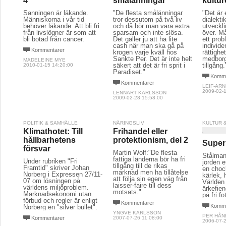
4
smålänningar
kultur
Sanningen är läkande.
"De flesta smålänningar
"Det är
Människorna i vår tid
tror dessutom på två liv
dialekti
behöver läkande. Att bli fri
och då bör man vara extra
utveckli
från livslögner är som att
sparsam och inte slösa.
över. Må
bli botad från cancer.
Det gäller ju att ha lite
ett pro
cash när man ska gå på
individe
Kommentarer
krogen varje kväll hos
rättighe
Sankte Per. Det är inte helt
medborg
MADELEINE MYE
säkert att det är fri sprit i
tillgång.
2010-01-15 14:20:00
Paradiset."
Komme
Kommentarer
LEIF-AR
2009-02-1
LENNART KARLSSON
2009-02-28 15:58:00
POLITIK & SAMHÄLLE
NÄRINGSLIV
KULTUR 
Klimathotet: Till
Frihandel eller
hållbarhetens
protektionism, del 2
Super
försvar
Martin Wolf:"De flesta
Stålmann
fattiga länderna bör ha fri
Under rubriken "Fri
jorden e
tillgång till de rikas
Framtid" skriver Johan
en choc
marknad men ha tillåtelse
Norberg i Expressen 27/11-
kärlek, h
att följa sin egen väg från
07 om lösningen på
Världen 
laisser-faire till dess
världens miljöproblem.
ärkefie
motsats."
Marknadsekonomi utan
på fri f
förbud och regler är enligt
Kommentarer
Komme
Norberg en "silver bullet".
YNGVE KARLSSON
PER HÅN
Kommentarer
2007-07-26 11:08:00
2006-07-2