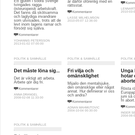
Ett gjuteri i södra Sverige
är därför oförenlig med en
Komme
tvingades ragga
rättsstat.
östeuropeisk arbetskraft.
LENNART
Kommentarer
2010-03-0
Det fanns då skötsamma
och laglydiga invandrare
LASSE WILHELMSON
som utvisades, trots att de
2010-05-07 12:36:00
levt inom lagens ramar och
försörjt sig själva.
Kommentarer
YOHANNIS PETERSSON
2013-01-02 07:00:00
POLITIK & SAMHÄLLE
POLITIK & SAMHÄLLE
POLITIK
Det måste löna sig...
Fri vilja och
Unga 
omänsklighet
hotar 
Det är viktigt att arbeta.
abort
Arbete gör dig fri.
Mijailo den mentalsjuke,
den omänsklige eller något
Rösta rät
Kommentarer
annat. Hur definierar vi oss
Europap
ANNA DRANGEL
och andra?
juni så 
2008-02-08 11:33:00
fri abort
Kommentarer
Komme
ADNAN MAHMUTOVIC
2004-10-04 00:30:00
INGER S
2004-06-0
POLITIK & SAMHÄLLE