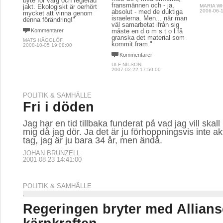
byte för varg och reglerad
fransmännen och - ja,
jakt. Ekologiskt är oerhört
MARIA W
absolut - med de duktiga
2006-06-1
mycket att vinna genom
israelerna. Men... när man
denna förändring!"
väl samarbetat ifrån sig
Kommentarer
måste en d o m s t o l få
granska det material som
MATS HÄGGLÖF
kommit fram."
2008-10-05 19:08:00
Kommentarer
ULF NILSON
2007-02-22 17:50:00
POLITIK & SAMHÄLLE
Fri i döden
Jag har en tid tillbaka funderat på vad jag vill ska
mig då jag dör. Ja det är ju förhoppningsvis inte akt
tag, jag är ju bara 34 år, men ändå.
JOHAN BRUNZELL
2001-08-23 14:41:00
POLITIK & SAMHÄLLE
Regeringen bryter med Allian