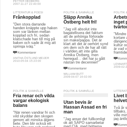
PETTER HEDBERG
2007-11-27 22:40:00
LITTERATUR & POESI
POLITIK & SAMHÄLLE
POLITIK
Frånkopplad
Släpp Annika
Arbet
Östberg helt fri!
inget 
"Den stora darrande
tvärt
handen knäppte upp haken
"Jag vill absolut inte
som var länken mellan
bagatellisera det faktum
"Mindre
kopplad och fri, sedan
att de anhöriga förlorade
kortare 
klatschade han till mig på
sin make/pappa. Det är
därigeno
baken och sade åt mig att
klart att det är oerhört synd
kultur o
springa iväg."
om dem och de har all rätt
är vad v
i världen att inte gilla
framtide
Kommentarer
Annika Östberg, men
ANITHA ÖSTLUND MEIJER
herregud… det har ju gått
Komme
2010-05-04 15:23:00
nästan tre decennier!"
LENNART
2009-02-2
Kommentarer
WILLIAM BUTT
2009-04-07 16:02:00
POLITIK & SAMHÄLLE
POLITIK & SAMHÄLLE
LITTERA
Fria renar och vilda
Livet b
vargar ekologisk
helvet
Utan bevis är
balans
Hassan Assad en fri
Två år s
tillbaks
man
"När renen vandrar fri och
ville m
vild skyddar den skogen
jag äntli
"Jag anser det fullkomligt
genom att minska älgens
ok att SÄPO samarbetar
bete. Den blir också ett
Komme
med CIA, med britterna,