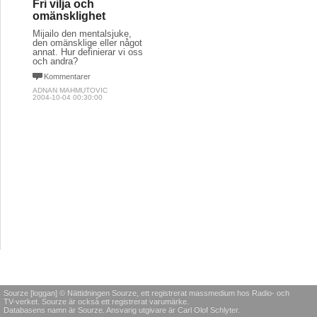
Fri vilja och
omänsklighet
Mijailo den mentalsjuke,
den omänsklige eller något
annat. Hur definierar vi oss
och andra?
Kommentarer
ADNAN MAHMUTOVIC
2004-10-04 00:30:00
Sourze [loggan] © Nättidningen Sourze, ett registrerat massmedium hos Radio- och
TV-verket. Sourze är också ett registrerat varumärke.
Databasens namn är Sourze. Ansvarig utgivare är Carl Olof Schlyter.