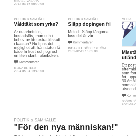
MIKAEL VASARA
2013-04-16 08:00:00
POLITIK & SAMHÄLLE
POLITIK & SAMHÄLLE
MEDIA
Våldtäkt som yrke?
Släpp dopingen fri
Är du arbetslös,
Melodi: Släpp fångarna
bostadslös, man och i
loss det är vår.
behov av lite extra tillskott
Kommentarer
i kassan? Nu finns det
möjlighet att från staten få
INGA-LILL SÖDERSTRÖM
både fri kost och logi och
2002-02-11 13:05:00
Misst
en liten slant i plånboken.
utlän
Kommentarer
Ett post
ILONA BETULA
eftermi
2004-05-04 19:48:00
som fort
fot, up
30-årså
normall
utseend
Komme
BJÖRN J
2001-09-0
POLITIK & SAMHÄLLE
"För den nya människan!"