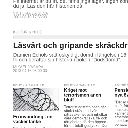
På internet är du fri, det finns inga lagar, ingen kon
du ja. Läs den här historien då.
VICTORIA DA SILVA
2001-08-10 17:35:00
KULTUR & NÖJE
Läsvärt och gripande skräckd
Damien Echols satt oskyldigt dömd i fängelse i 18 
fri och berättar sin historia i boken "Dödsdömd".
MIKAEL VASARA
2013-04-16 08:00:00
POLITIK & SAMHÄLLE
POLITIK & SAMHÄLLE
POLITIK
Kriget mot
Pensi
terrorismen är en
nya ö
bluff
"Det är 
bli fri fr
Terroristlagstiftningen går
maskera
stick i stäv med vår
känner 
rättssäkerhet och urholkar
Fri invandring - en
arbetsb
våra demokratiska fri- och
som kan
vacker tanke
rättigheter, då den öppnar
behagar
för ett totalt godtycke. Den