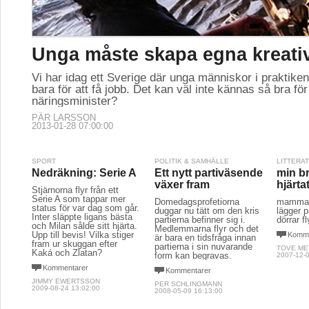
Unga måste skapa egna kreati
Vi har idag ett Sverige där unga människor i praktiken 
bara för att få jobb. Det kan väl inte kännas så bra för
näringsminister?
PÄR LARSSON
2013-01-28 07:00:00
SPORT
POLITIK & SAMHÄLLE
LITTERA
Nedräkning: Serie A
Ett nytt partiväsende
min br
växer fram
hjärta
Stjärnorna flyr från ett
Serie A som tappar mer
Domedagsprofetiorna
mamma f
status för var dag som går.
duggar nu tätt om den kris
lägger p
Inter släppte ligans bästa
partierna befinner sig i.
dörrar fl
och Milan sålde sitt hjärta.
Medlemmarna flyr och det
Upp till bevis! Vilka stiger
Komme
är bara en tidsfråga innan
fram ur skuggan efter
partierna i sin nuvarande
TOVE ME
Kaká och Zlatan?
form kan begravas.
2007-12-0
Kommentarer
Kommentarer
JIMMY EWERTSSON
PER SCHLINGMANN
2009-08-24 13:02:00
2008-05-09 16:13:00