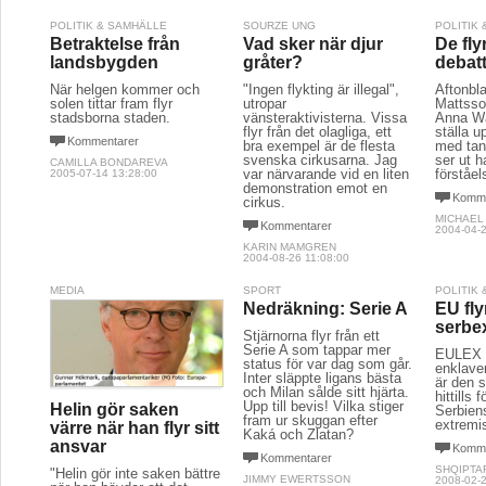
POLITIK & SAMHÄLLE
SOURZE UNG
POLITIK
Betraktelse från
Vad sker när djur
De fly
landsbygden
gråter?
debat
När helgen kommer och
"Ingen flykting är illegal",
Aftonbl
solen tittar fram flyr
utropar
Mattsso
stadsborna staden.
vänsteraktivisterna. Vissa
Anna Wah
flyr från det olagliga, ett
ställa u
Kommentarer
bra exempel är de flesta
med tan
svenska cirkusarna. Jag
ser ut h
CAMILLA BONDAREVA
var närvarande vid en liten
förståel
2005-07-14 13:28:00
demonstration emot en
Komme
cirkus.
MICHAEL
Kommentarer
2004-04-2
KARIN MAMGREN
2004-08-26 11:08:00
MEDIA
SPORT
POLITIK
Nedräkning: Serie A
EU fl
serbe
Stjärnorna flyr från ett
Serie A som tappar mer
EULEX f
status för var dag som går.
enklave
Inter släppte ligans bästa
är den s
och Milan sålde sitt hjärta.
hittills 
Upp till bevis! Vilka stiger
Helin gör saken
Serbien
fram ur skuggan efter
extremis
värre när han flyr sitt
Kaká och Zlatan?
ansvar
Komme
Kommentarer
SHQIPTA
"Helin gör inte saken bättre
JIMMY EWERTSSON
2008-02-2