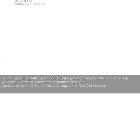
MIJO BERG
2005-09-07 15:48:00
Sourze [loggan] © Nättidningen Sourze, ett registrerat massmedium hos Radio- och
TV-verket. Sourze är också ett registrerat varumärke.
Databasens namn är Sourze. Ansvarig utgivare är Carl Olof Schlyter.