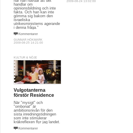
när han hävdar att det
2009-08-24 13:02:00
handlar om
opinionsbildning och inte
fakta. Och han kan inte
gömma sig bakom den
israeliska
utrikesministerns agerande
i denna fråga."
Kommentarer
GUNNAR HÖKMARK
2009-08-25 14:21:00
KULTUR & NÖJE
Vulgotanterna
förstör Residence
När "mysigt" och
"ombonat" är
ambitionsnivån för den
sista inredningstidningen
som inte stimulerar
kräkreflexen flyr jag landet.
Kommentarer