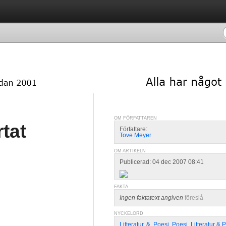
OM FÖRFATTAREN
rtat
Författare:
Tove Meyer
OM ARTIKELN
Publicerad: 04 dec 2007 08:41
FAKTA
Ingen faktatext angiven
föreslå
NYCKELORD
Litteratur
,
&
,
Poesi
,
Poesi
,
Litteratur & 