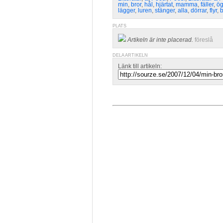
min
,
bror
,
hål
,
hjärtat
,
mamma
,
fäller
,
ög
lägger
,
luren
,
stänger
,
alla
,
dörrar
,
flyr
,
b
PLATS
Artikeln är inte placerad.
föreslå
DELA ARTIKELN
Länk till artikeln: