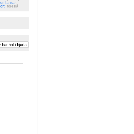
onfransar
,
ort
| 
föreslå