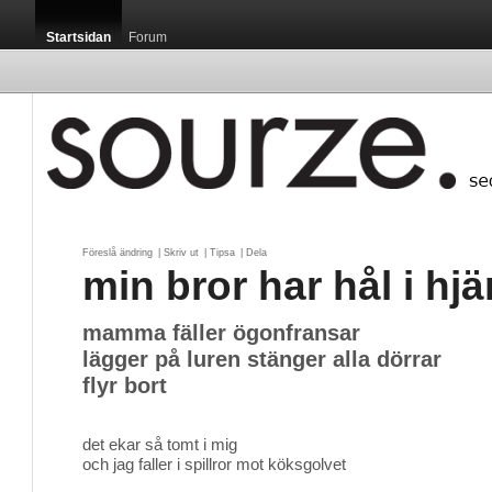
Startsidan
Forum
Föreslå ändring
| 
Skriv ut
| 
Tipsa
| 
Dela
min bror har hål i hjä
mamma fäller ögonfransar
lägger på luren stänger alla dörrar
flyr bort
det ekar så tomt i mig
och jag faller i spillror mot köksgolvet