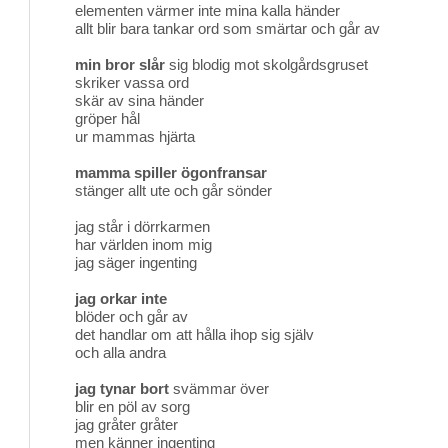
elementen värmer inte mina kalla händer
allt blir bara tankar ord som smärtar och går av
min bror slår
sig blodig mot skolgårdsgruset 
skriker vassa ord
skär av sina händer
gröper hål
ur mammas hjärta
mamma spiller ögonfransar
stänger allt ute och går sönder
jag står i dörrkarmen
har världen inom mig
jag säger ingenting
jag orkar inte
blöder och går av
det handlar om att hålla ihop sig själv
och alla andra
jag tynar bort
svämmar över 
blir en pöl av sorg
jag gråter gråter
men känner ingenting