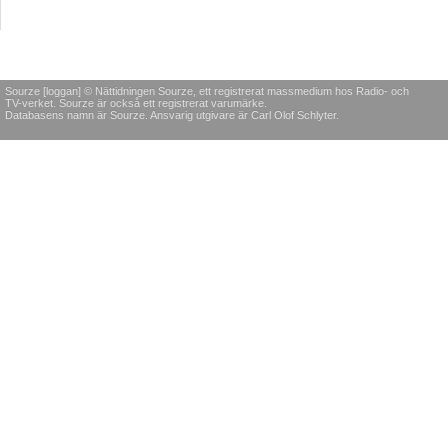
Sourze [loggan] © Nättidningen Sourze, ett registrerat massmedium hos Radio- och
TV-verket. Sourze är också ett registrerat varumärke.
Databasens namn är Sourze. Ansvarig utgivare är Carl Olof Schlyter.