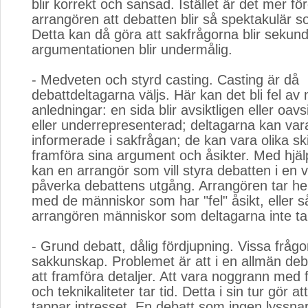
blir korrekt och sansad. Istället är det mer för
arrangören att debatten blir så spektakulär s
Detta kan då göra att sakfrågorna blir sekun
argumentationen blir undermålig.
- Medveten och styrd casting. Casting är då
debattdeltagarna väljs. Här kan det bli fel a
anledningar: en sida blir avsiktligen eller oavs
eller underrepresenterad; deltagarna kan vara
informerade i sakfrågan; de kan vara olika ski
framföra sina argument och åsikter. Med hjäl
kan en arrangör som vill styra debatten i en vi
påverka debattens utgång. Arrangören tar helt
med de människor som har "fel" åsikt, eller så
arrangören människor som deltagarna inte tar
- Grund debatt, dålig fördjupning. Vissa frågo
sakkunskap. Problemet är att i en allmän deba
att framföra detaljer. Att vara noggrann med 
och teknikaliteter tar tid. Detta i sin tur gör at
tappar intresset. En debatt som ingen lyssna