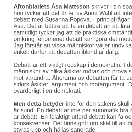
Aftonbladets Åsa Mattsson
skriver i sin spa
hon tycker att det är fel av Anna Wahl att inte
debatt med Susanna Popova. I principfrågan 
Åsa. Det är bättre att ta en debatt än att låta
samtidigt tycker jag att de praktiska omständ
omkring fenomenet debatt kan göra det motiv
Jag förstår att vissa människor väljer undvika
enkelt därför att debatten ibland är dålig.
Debatt är ett viktigt redskap i demokratin. I d
människor av olika åsikter mötas och prova 
mot varandra. Åhörarna av debatten får ta del
sidors åsikter, argument och motargument. D
ovärderligt i en demokrati.
Men detta betyder
inte för den sakens skull at
är sund. En debatt är inte per automatik bra 
är debatt. En felaktigt utförd debatt kan få 
konsekvenser. Det finns gott om skäl till att d
styras upp och hållas sanerade.