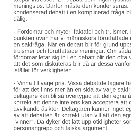
meningslös. Därför måste den kondenseras.
kondenserad debatt i en komplicerad fråga blir
dålig.
- Fördomar och myter, faktafel och truismer. Re
punkten ovan har vi människors förutfattad
en sakfråga. När en debatt blir för grund upps
truismer och förutfattade meningar. Om såd
fördomar letar sig in i en debatt blir den ofta
att det som diskuteras blir då är dessa vanför
istället för verkligheten.
- Vinna till varje pris. Vissa debattdeltagare h
för att det finns mer än en sida av varje sak
deltagare kan bli så övertygad att den egna å
korrekt att denne inte ens kan acceptera att d
avvikande åsikter. Deltagaren känner inget eg
av att debatten är korrekt utan vill att den eg
"vinner". Då dyker det lätt upp otidligheter s
personangrepp och falska argument.