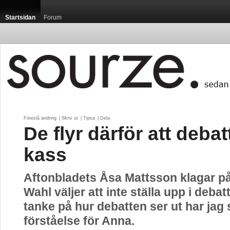
Startsidan
Forum
Föreslå ändring
| 
Skriv ut
| 
Tipsa
| 
Dela
De flyr därför att debat
kass
Aftonbladets Åsa Mattsson klagar på
Wahl väljer att inte ställa upp i deba
tanke på hur debatten ser ut har jag 
förståelse för Anna.