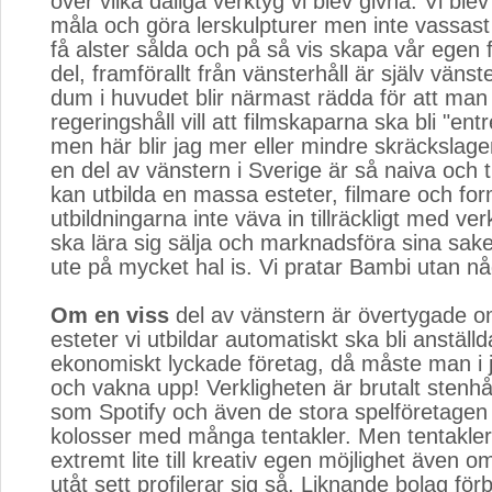
över vilka dåliga verktyg vi blev givna. Vi blev
måla och göra lerskulpturer men inte vassast 
få alster sålda och på så vis skapa vår egen 
del, framförallt från vänsterhåll är själv väns
dum i huvudet blir närmast rädda för att man
regeringshåll vill att filmskaparna ska bli "ent
men här blir jag mer eller mindre skräckslag
en del av vänstern i Sverige är så naiva och tr
kan utbilda en massa esteter, filmare och for
utbildningarna inte väva in tillräckligt med ver
ska lära sig sälja och marknadsföra sina saker
ute på mycket hal is. Vi pratar Bambi utan någ
Om en viss
del av vänstern är övertygade om 
esteter vi utbildar automatiskt ska bli anställd
ekonomiskt lyckade företag, då måste man i
och vakna upp! Verkligheten är brutalt stenh
som Spotify och även de stora spelföretagen 
kolosser med många tentakler. Men tentakle
extremt lite till kreativ egen möjlighet även o
utåt sett profilerar sig så. Liknande bolag förb