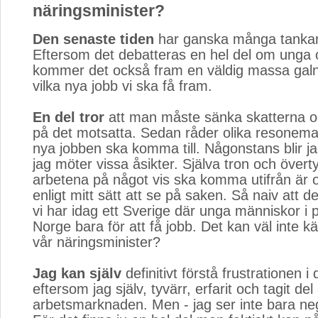
näringsminister?
Den senaste tiden
har ganska många tankar 
Eftersom det debatteras en hel del om unga 
kommer det också fram en väldig massa galn
vilka nya jobb vi ska få fram.
En del tror
att man måste sänka skatterna och
på det motsatta. Sedan råder olika resonem
nya jobben ska komma till. Någonstans blir jag
jag möter vissa åsikter. Själva tron och över
arbetena på något vis ska komma utifrån är o
enligt mitt sätt att se på saken. Så naiv att de
vi har idag ett Sverige där unga människor i pra
Norge bara för att få jobb. Det kan väl inte k
vår näringsminister?
Jag kan själv
definitivt förstå frustrationen i 
eftersom jag själv, tyvärr, erfarit och tagit del
arbetsmarknaden. Men - jag ser inte bara neg