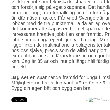
verkligen inte om tekniska kostnader för att 
och försörja sig på eget skapande. Det handl
om planering, framförhållning och en förmåga
än där näsan räcker. Får vi ett Sverige där 
jobbar med de tre punkterna, ja då är jag öv
det kommer att skapas en hel del spännande
intressanta kreativa jobb i en snar framtid. P
jobb som ju unga egentligen vill ha idag. Men
ligger inte i de multinationella bolagens tentak
hos oss själva, precis som de alltid har gjort. 
extrajobbar jag som lärarvikarie nu och gör fi
kan. Jag är 35 år och inte på långt håll färd
projekt.
Jag ser en
spännande framtid för unga filmsk
Möjligheterna har aldrig varit större än de är 
Bygg din egen båt och bygg den bra.
AV
PÄR 