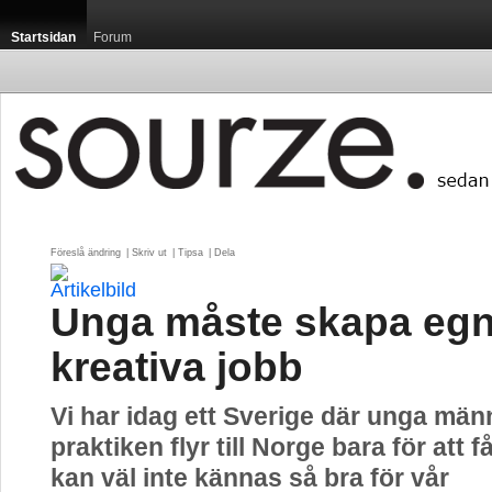
Startsidan
Forum
Föreslå ändring
| 
Skriv ut
| 
Tipsa
| 
Dela
Unga måste skapa eg
kreativa jobb
Vi har idag ett Sverige där unga männ
praktiken flyr till Norge bara för att f
kan väl inte kännas så bra för vår