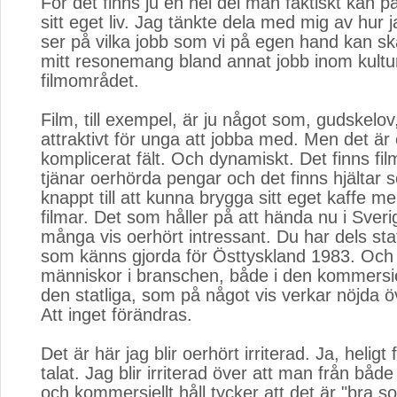
För det finns ju en hel del man faktiskt kan p
sitt eget liv. Jag tänkte dela med mig av hur 
ser på vilka jobb som vi på egen hand kan sk
mitt resonemang bland annat jobb inom kultu
filmområdet.
Film, till exempel, är ju något som, gudskelo
attraktivt för unga att jobba med. Men det är
komplicerat fält. Och dynamiskt. Det finns f
tjänar oerhörda pengar och det finns hjältar 
knappt till att kunna brygga sitt eget kaffe 
filmar. Det som håller på att hända nu i Sver
många vis oerhört intressant. Du har dels stat
som känns gjorda för Östtyskland 1983. Och
människor i branschen, både i den kommersie
den statliga, som på något vis verkar nöjda ö
Att inget förändras.
Det är här jag blir oerhört irriterad. Ja, heligt
talat. Jag blir irriterad över att man från båd
och kommersiellt håll tycker att det är "bra so