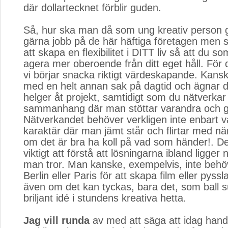
där dollartecknet förblir guden.
Så, hur ska man då som ung kreativ person 
gärna jobb på de här häftiga företagen men se 
att skapa en flexibilitet i DITT liv så att du 
agera mer oberoende från ditt eget håll. För d
vi börjar snacka riktigt värdeskapande. Kans
med en helt annan sak på dagtid och ägnar d
helger åt projekt, samtidigt som du nätverkar
sammanhang där man stöttar varandra och ge
Nätverkandet behöver verkligen inte enbart 
karaktär där man jämt står och flirtar med nä
om det är bra ha koll på vad som händer!. De
viktigt att förstå att lösningarna ibland ligge
man tror. Man kanske, exempelvis, inte behöver
Berlin eller Paris för att skapa film eller pys
även om det kan tyckas, bara det, som ball 
briljant idé i stundens kreativa hetta.
Jag vill runda
av med att säga att idag handl