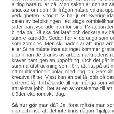
allting bara rullar på. Men saken är den att s
snackar om den här frågan måste vakna upp
verkligheten i vitögat. Vi har ju ett Sverige id
delen av befolkningen i ett slags zombieliknan
sitter paralyserade framför sina TV-apparater 
blinda på "Så ska det låta" och deckare av b
sämre karaktär. Sedan har vi de unga som o
som zombies. Men skillnaden är att unga arb
eller Stina måste inse att inget kommer grati
upp innan de dränks av arbetsmarknadens real
kräver nämligen en uppoffring. Och det går int
samma utsträckning som förr, att lita på att 
ett multinationellt bolag med hög lön. Särskil
kreativa fältet. Visst kan en del få jobb på d
extremt få i förhållande till hur många som vi
attraktiva jobb. Det är en av orsakerna till at
blöder ekonomiskt idag.
Så hur gör
man då? Ja, först måste man som
upp och inse att det inte finns någon "hjälpa