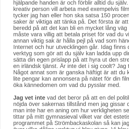
hjälpande handen är och förblir alltid du själ
kreativ person vill arbeta med exempelvis fi
tycker jag han eller hon ska satsa 150 proce
saker är viktiga att tänka på. Det första är att
beredd på att det kan bli en mycket lång väg 
måste vara villig att betala priset för vad du v
annan viktig sak är hålla pejl på vad som hä
Internet och hur utvecklingen går. Idag finns
verktyg som gör att du själv kan ladda upp di
sätta din egen prislapp på att hyra ut den str
en irländsk tjänst. Är inte det i sig coolt? Jag 
Något annat som är ganska häftigt är att du 
lite pengar kan annonsera på nätet för din fil
öka kännedomen om vad du pysslar med.
Jag vet inte
vad det beror på att en del politi
nöjda över sakernas tillstånd men jag gissar d
man inte har en aning om hur verkligheten se
tittar på mitt gymnasieval vilket var det esteti
programmet på Strömbackaskolan så kan jag 