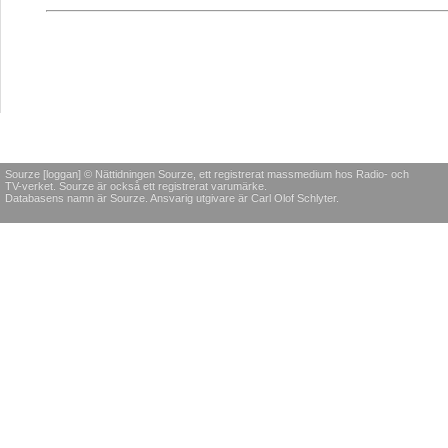
Sourze [loggan] © Nättidningen Sourze, ett registrerat massmedium hos Radio- och
TV-verket. Sourze är också ett registrerat varumärke.
Databasens namn är Sourze. Ansvarig utgivare är Carl Olof Schlyter.