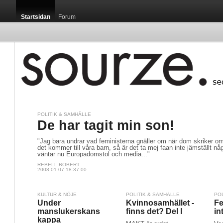
Startsidan
Forum
POLITIK & SAMHÄLLE
De har tagit min son!
"Jag bara undrar vad feministerna gnäller om när dom skriker om
det kommer till våra barn, så är det ta mej faan inte jämställt n
väntar nu Europadomstol och media..."
REBELL ROBERT
2008-01-07 18:37:00
KULTUR & NÖJE
POLITIK & SAMHÄLLE
PO
Under
Kvinnosamhället -
Fe
manslukerskans
finns det? Del I
in
kappa