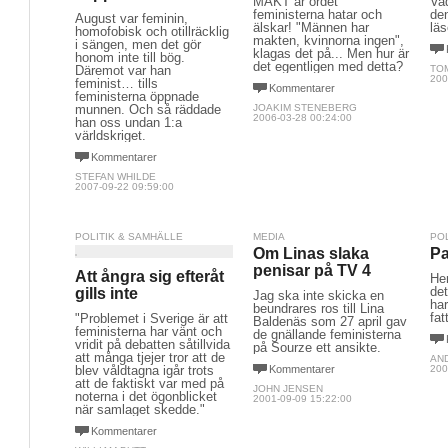
MAKT är ordet
Vad
feministerna hatar och
de
August var feminin,
älskar! "Männen har
läs
homofobisk och otillräcklig
makten, kvinnorna ingen",
i sängen, men det gör
klagas det på... Men hur är
honom inte till bög.
det egentligen med detta?
Däremot var han
TO
200
feminist… tills
Kommentarer
feministerna öppnade
munnen. Och så räddade
JOAKIM STENEBERG
2006-03-28 00:24:00
han oss undan 1:a
världskriget.
Kommentarer
STEFAN WHILDE
2007-09-22 09:59:00
POLITIK & SAMHÄLLE
MEDIA
PO
Om Linas slaka
Pa
penisar på TV 4
Att ångra sig efteråt
Her
det
gills inte
Jag ska inte skicka en
har
beundrares ros till Lina
fat
"Problemet i Sverige är att
Baldenäs som 27 april gav
feministerna har vänt och
de gnällande feministerna
vridit på debatten såtillvida
på Sourze ett ansikte.
att många tjejer tror att de
AN
blev våldtagna igår trots
Kommentarer
200
att de faktiskt var med på
JOHN JENSEN
noterna i det ögonblicket
2001-09-09 15:22:00
när samlaget skedde."
Kommentarer