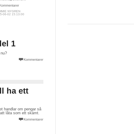
Kommentarer
MMIE NYGREN
5-06-02 15:13:00
del 1
t nu?
Kommentarer
l ha ett
Det handlar om pengar så
att låta som ett skämt.
Kommentarer