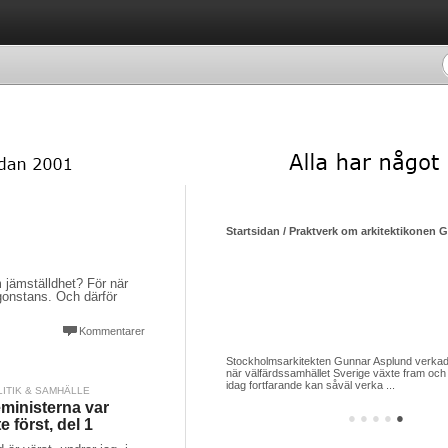
Startsidan / Praktverk om arkitektikonen 
 jämställdhet? För när
ågonstans. Och därför
Kommentarer
Stockholmsarkitekten Gunnar Asplund verkade
när välfärdssamhället Sverige växte fram och 
idag fortfarande kan såväl verka ...
LITIK & SAMHÄLLE
ministerna var
●
●
●
●
●
te först, del 1