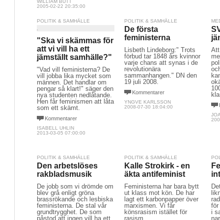
WILLIAM BUTT
2005-02-22 20:35:00
POLITIK & SAMHÄLLE
POLITIK & SAMHÄLLE
ME
De första
S
feministerna
jä
"Ska vi skämmas för
att vi vill ha ett
Lisbeth Lindeborg:" Trots
Att
förbud tar 1848 års kvinnor
me
jämställt samhälle?"
varje chans att synas i de
pol
revolutionära
och
"Vad vill feministerna? De
sammanhangen." DN den
kan
vill jobba lika mycket som
19 juli 2008.
okä
männen. Det handlar om
10
pengar så klart!" säger den
Kommentarer
kla
nya studenten nedlåtande.
Hen får feminismen att låta
YNGVE KARLSSON
som ett skämt.
2008-07-30 18:04:00
JO
Kommentarer
200
ISABELL UHLIN
2013-03-05 07:00:00
POLITIK & SAMHÄLLE
POLITIK & SAMHÄLLE
PO
Den arbetslöses
Kalle Strokirk - en
Fe
rakbladsmusik
äkta antifeminist
in
De jobb som vi drömde om
Feministerna har bara bytt
De
blev grå enligt gröna
ut klass mot kön. De har
lik
brassrökande och lesbiska
lagt ett karbonpapper över
rad
feministerna. De stal vår
marxismen. Vi får
för
grundtrygghet. De som
könsrasism istället för
i s
påstod att ingen vill ha ett
rasism.
nar