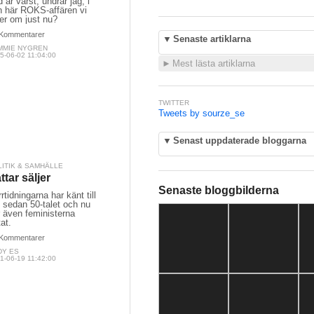
 är värst, undrar jag, i
n här ROKS-affären vi
er om just nu?
Kommentarer
▼
Senaste artiklarna
MMIE NYGREN
5-06-02 11:04:00
►
Mest lästa artiklarna
TWITTER
Tweets by sourze_se
▼
Senast uppdaterade bloggarna
LITIK & SAMHÄLLE
ttar säljer
Senaste bloggbilderna
rtidningarna har känt till
 sedan 50-talet och nu
 även feministerna
tat.
Kommentarer
DY ES
1-06-19 11:42:00