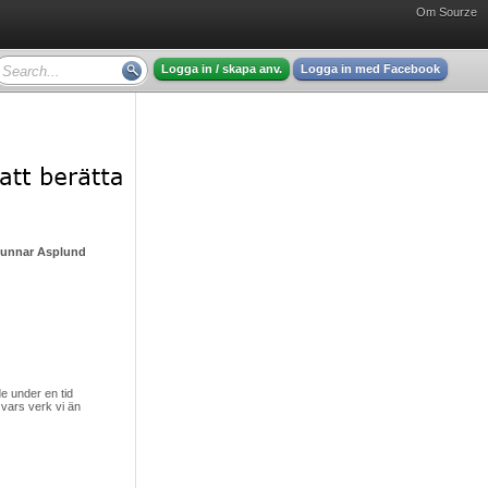
Om Sourze
Logga in / skapa anv.
Logga in med Facebook
Gunnar Asplund - mycket intressant läsning
 under en tid
vars verk vi än