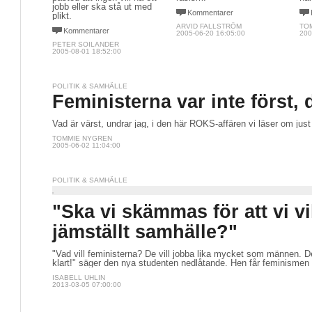
jobb eller ska stå ut med
Kommentarer
plikt.
ARVID FALLSTRÖM
TO
Kommentarer
2005-06-20 16:05:00
200
PETER SOILANDER
2005-08-01 18:52:00
POLITIK & SAMHÄLLE
Feministerna var inte först, 
Vad är värst, undrar jag, i den här ROKS-affären vi läser om jus
TOMMIE NYGREN
2005-06-02 11:04:00
POLITIK & SAMHÄLLE
"Ska vi skämmas för att vi vil
jämställt samhälle?"
"Vad vill feministerna? De vill jobba lika mycket som männen. 
klart!" säger den nya studenten nedlåtande. Hen får feminismen 
ISABELL UHLIN
2013-03-05 07:00:00