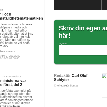
DIA
VT och
mställdhetsmatematiken
 feministerna och deras
Skriv din egen ar
dlöpare i media och
itik fifflar med siffror
 statistik alternativt inte
här!
 räkna är väl inte helt
nt. Men att hälften av
050 borde de väl ändå
Ingress:
ra av?
Kommentarer
AKIM STENEBERG
6-10-03 01:30:00
Redaktör
Carl Olof
LITIK & SAMHÄLLE
Schlyter
ministerna var
te först, del 2
Chefredaktör Sourze
t perfekta exemplet på
nande strategi som den
ikalfeministerna använt
 att få tolkningsföreträde
amhället är naturligtvis
kotikapolitiken.