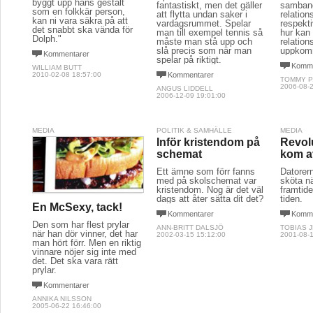
byggt upp hans gestalt
fantastiskt, men det gäller
samband
som en folkkär person,
att flytta undan saker i
relation
kan ni vara säkra på att
vardagsrummet. Spelar
respekti
det snabbt ska vända för
man till exempel tennis så
hur kan
Dolph."
måste man stå upp och
relatio
slå precis som när man
uppkom
Kommentarer
spelar på riktigt.
Komme
WILLIAM BUTT
2010-02-08 18:57:00
Kommentarer
TOMMY P
2006-08-2
ANGUS LIDDELL
2006-12-09 19:01:00
MEDIA
POLITIK & SAMHÄLLE
MEDIA
Inför kristendom på
Revol
schemat
kom a
Ett ämne som förr fanns
Datorer
med på skolschemat var
sköta nä
kristendom. Nog är det väl
framtide
dags att åter sätta dit det?
tiden.
En McSexy, tack!
Kommentarer
Komme
Den som har flest prylar
ANN-BRITT DALSJÖ
TOBIAS 
när han dör vinner, det har
2002-03-15 15:12:00
2001-08-1
man hört förr. Men en riktig
vinnare nöjer sig inte med
det. Det ska vara rätt
prylar.
Kommentarer
ANNIKA NILSSON
2005-06-22 16:46:00