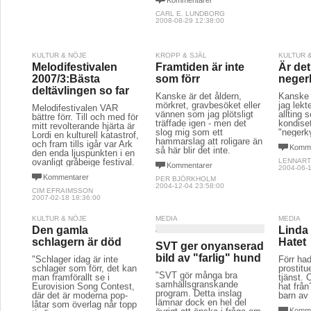
Kommentarer
CARL E. LUNDBORG
2008-08-29 12:38:00
KULTUR & NÖJE
KROPP & SJÄL
KULTUR 
Melodifestivalen
Framtiden är inte
Är det
2007/3:Bästa
som förr
neger
deltävlingen so far
Kanske är det åldern,
Kanske 
mörkret, gravbesöket eller
jag lekt
Melodifestivalen VAR
vännen som jag plötsligt
allting 
bättre förr. Till och med för
träffade igen - men det
kondise
mitt revolterande hjärta är
slog mig som ett
"negerky
Lordi en kulturell katastrof,
hammarslag att roligare än
och fram tills igår var Ark
Komme
så här blir det inte.
den enda ljuspunkten i en
ovanligt gråbeige festival.
LENNART
Kommentarer
2004-06-1
Kommentarer
PER BJÖRKHOLM
2004-12-04 23:58:00
CIM EFRAIMSSON
2007-02-18 18:36:00
KULTUR & NÖJE
MEDIA
MEDIA
Den gamla
Linda
schlagern är död
Hatet
SVT ger onyanserad
bild av "farlig" hund
"Schlager idag är inte
Förr had
schlager som förr, det kan
prostit
"SVT gör många bra
man framförallt se i
tjänst. 
samhällsgranskande
Eurovision Song Contest,
hat från
program. Detta inslag
där det är moderna pop-
barn av 
lämnar dock en hel del
låtar som överlag når topp
Komme