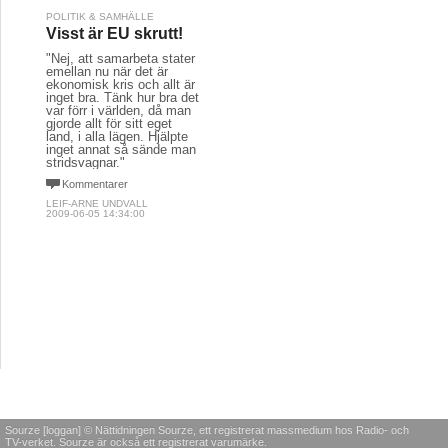
POLITIK & SAMHÄLLE
Visst är EU skrutt!
"Nej, att samarbeta stater
emellan nu när det är
ekonomisk kris och allt är
inget bra. Tänk hur bra det
var förr i världen, då man
gjorde allt för sitt eget
land, i alla lägen. Hjälpte
inget annat så sände man
stridsvagnar."
Kommentarer
LEIF-ARNE UNDVALL
2009-06-05 14:34:00
Sourze [loggan] © Nättidningen Sourze, ett registrerat massmedium hos Radio- och
TV-verket. Sourze är också ett registrerat varumärke.