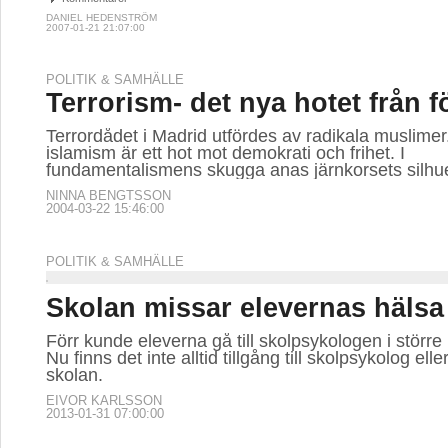
DANIEL HEDENSTRÖM
2007-01-21 21:07:00
POLITIK & SAMHÄLLE
Terrorism- det nya hotet från f
Terrordådet i Madrid utfördes av radikala muslimer
islamism är ett hot mot demokrati och frihet. I
fundamentalismens skugga anas järnkorsets silhue
NINNA BENGTSSON
2004-03-22 15:46:00
POLITIK & SAMHÄLLE
Skolan missar elevernas hälsa
Förr kunde eleverna gå till skolpsykologen i större
Nu finns det inte alltid tillgång till skolpsykolog elle
skolan.
EIVOR KARLSSON
2013-01-31 07:00:00