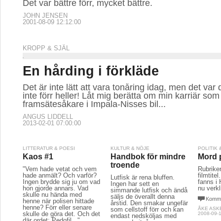
Det var bättre förr, mycket bättre.
JOHN JENSEN
2001-08-09 12:12:00
KROPP & SJÄL
En hårding i förkläde
Det är inte lätt att vara tonåring idag, men det var
inte förr heller! Låt mig berätta om min karriär som
framsätesåkare i Impala-Nisses bil...
ANGUS LIDDELL
2013-02-01 07:00:00
LITTERATUR & POESI
KULTUR & NÖJE
POLITIK
Kaos #1
Handbok för mindre
Mord 
troende
"Vem hade vetat och vem
Rubrike
hade anmält? Och varför?
filmtite
Lutfisk är rena bluffen.
Ingen brydde sig ju om vad
fanns i 
Ingen har sett en
hon gjorde annars. Vad
nu verkl
simmande lutfisk och ändå
skulle nu hända med
säljs de överallt denna
Komme
henne när polisen hittade
årstid. Den smakar ungefär
henne? Förr eller senare
som cellstoff förr och kan
ÅKE ASK
skulle de göra det. Och det
2008-09-1
endast nedsköljas med
där ordet: Pedofil..."