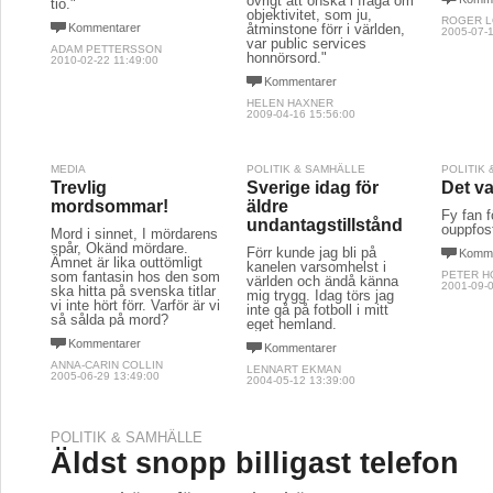
övrigt att önska i fråga om
tio."
objektivitet, som ju,
ROGER 
Kommentarer
åtminstone förr i världen,
2005-07-1
var public services
ADAM PETTERSSON
honnörsord."
2010-02-22 11:49:00
Kommentarer
HELEN HAXNER
2009-04-16 15:56:00
MEDIA
POLITIK & SAMHÄLLE
POLITIK
Trevlig
Sverige idag för
Det va
mordsommar!
äldre
Fy fan f
undantagstillstånd
ouppfost
Mord i sinnet, I mördarens
spår, Okänd mördare.
Förr kunde jag bli på
Komme
Ämnet är lika outtömligt
kanelen varsomhelst i
som fantasin hos den som
PETER H
världen och ändå känna
2001-09-0
ska hitta på svenska titlar
mig trygg. Idag törs jag
vi inte hört förr. Varför är vi
inte gå på fotboll i mitt
så sålda på mord?
eget hemland.
Kommentarer
Kommentarer
ANNA-CARIN COLLIN
LENNART EKMAN
2005-06-29 13:49:00
2004-05-12 13:39:00
POLITIK & SAMHÄLLE
Äldst snopp billigast telefon