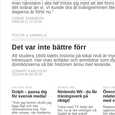
man nånstans i alla fall trösta sig med att det finn
det svårar än vi. Vi kunde dra åt svångremmen lite 
dagarna är förbi nu."
CARINE SANDBERG
2006-04-11 13:10:00
POLITIK & SAMHÄLLE
Det var inte bättre förr
Att studera 1600-talets historia på lokal nivå är my
intressant. Har man anfäder och anmödrar som dy
domböckerna så blir historien ännu mer levande.
LENNART KARLSSON
2013-04-05 08:00:00
KULTUR & NÖJE
SOURZE UNG
SEX & K
Dolph – passa dig
Nintendo Wii - du får
Överv
för svensk media!
träningsverk på
relat
riktigt!
med vi
"Vore jag honom skulle jag
ligga lågt och inte
Träna med TV hette det
Relatio
överexponera mig. Förr
förr, nu är det verkligen så.
uppkomme
eller senare, när medierna
Spelet är helt enkelt
förr ell