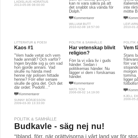
LADISLAUS HORATIUS
kan ni vara säkra på att
italiens
2013-05-06 08:00:00
det snabbt ska vända för
inte rikt
Dolph."
mötte B
Kommentarer
Komme
WILLIAM BUTT
LEIF-AR
2010-02-08 18:57:00
2010-01-2
LITTERATUR & POESI
POLITIK & SAMHÄLLE
POLITIK
Kaos #1
Har vetenskap blivit
Vem f
religion?
"Vem hade vetat och vem
Stans b
hade anmält? Och varför?
frånvar
Förr la vi våra liv i guds
Ingen brydde sig ju om vad
förr var
händer. Sedan i
hon gjorde annars. Vad
stojande
politikernas händer. Nu
skulle nu hända med
morgon t
lägger vi dem i forskarnas
henne när polisen hittade
tomma. 
händer.
henne? Förr eller senare
ligger 
skulle de göra det. Och det
fotbolls
Kommentarer
där ordet: Pedofil..."
MATS TCM
Komme
2006-08-02 14:19:00
Kommentarer
KJELL E
2006-05-2
SUNNY BÖRJESSON
2009-03-30 13:33:00
POLITIK & SAMHÄLLE
Budkavle - säg nej nu!
"Ibland. förr, när orättvisorna i vårt land var för st