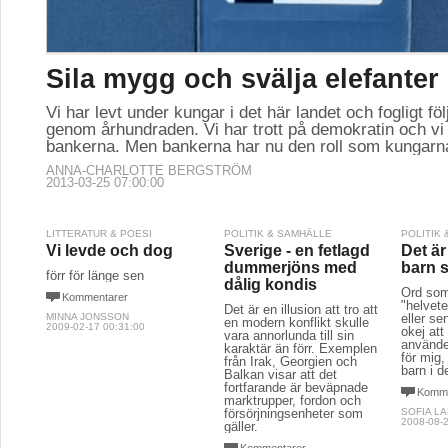
Sila mygg och svälja elefanter
Vi har levt under kungar i det här landet och fogligt fö
genom århundraden. Vi har trott på demokratin och vi 
bankerna. Men bankerna har nu den roll som kungarna
ANNA-CHARLOTTE BERGSTRÖM
2013-03-25 07:00:00
LITTERATUR & POESI
POLITIK & SAMHÄLLE
POLITIK
Vi levde och dog
Sverige - en fetlagd
Det är
dummerjöns med
barn 
förr för länge sen
dålig kondis
Ord som 
Kommentarer
"helvete"
Det är en illusion att tro att
MINNA JONSSON
eller se
en modern konflikt skulle
2009-02-17 00:31:00
okej att
vara annorlunda till sin
använde
karaktär än förr. Exemplen
för mig, 
från Irak, Georgien och
barn i d
Balkan visar att det
fortfarande är beväpnade
Komme
marktrupper, fordon och
försörjningsenheter som
SOFIA L
2008-08-2
gäller.