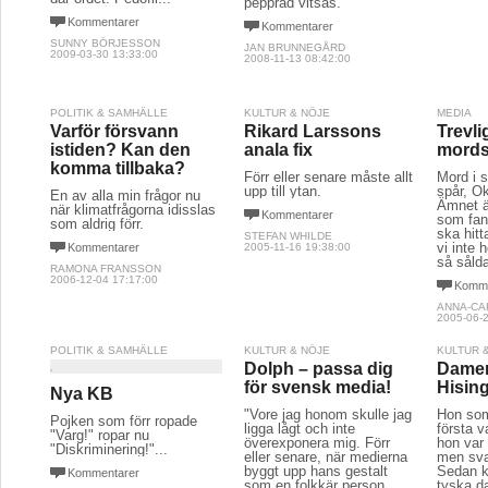
pepprad vitsås.
Kommentarer
Kommentarer
SUNNY BÖRJESSON
JAN BRUNNEGÅRD
2009-03-30 13:33:00
2008-11-13 08:42:00
POLITIK & SAMHÄLLE
KULTUR & NÖJE
MEDIA
Varför försvann
Rikard Larssons
Trevli
istiden? Kan den
anala fix
mord
komma tillbaka?
Förr eller senare måste allt
Mord i s
upp till ytan.
spår, O
En av alla min frågor nu
Ämnet är
när klimatfrågorna idisslas
Kommentarer
som fan
som aldrig förr.
ska hitt
STEFAN WHILDE
vi inte h
Kommentarer
2005-11-16 19:38:00
så såld
RAMONA FRANSSON
2006-12-04 17:17:00
Komme
ANNA-CA
2005-06-2
POLITIK & SAMHÄLLE
KULTUR & NÖJE
KULTUR 
Dolph – passa dig
Damer
för svensk media!
Hisin
Nya KB
"Vore jag honom skulle jag
Hon som
Pojken som förr ropade
ligga lågt och inte
första v
"Varg!" ropar nu
överexponera mig. Förr
hon var
"Diskriminering!"...
eller senare, när medierna
men sva
byggt upp hans gestalt
Sedan k
Kommentarer
som en folkkär person,
tyska d