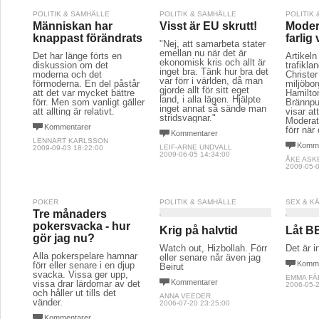
POLITIK & SAMHÄLLE
POLITIK & SAMHÄLLE
POLITIK
Människan har
Visst är EU skrutt!
Moder
knappast förändrats
farlig
"Nej, att samarbeta stater
emellan nu när det är
Det har länge förts en
Artikeln
ekonomisk kris och allt är
diskussion om det
trafikla
inget bra. Tänk hur bra det
moderna och det
Christe
var förr i världen, då man
förmoderna. En del påstår
miljöbor
gjorde allt för sitt eget
att det var mycket bättre
Hamilto
land, i alla lägen. Hjälpte
förr. Men som vanligt gäller
Brännpu
inget annat så sände man
att allting är relativt.
visar at
stridsvagnar."
Moderat
Kommentarer
förr när 
Kommentarer
LENNART KARLSSON
Komme
LEIF-ARNE UNDVALL
2009-09-03 18:22:00
2009-06-05 14:34:00
ÅKE ASK
2009-05-0
POKER
POLITIK & SAMHÄLLE
SEX & K
Tre månaders
pokersvacka - hur
Krig på halvtid
Låt BB
gör jag nu?
Watch out, Hizbollah. Förr
Det är i
Alla pokerspelare hamnar
eller senare når även jag
Komme
förr eller senare i en djup
Beirut
svacka. Vissa ger upp,
EMMA F
Kommentarer
vissa drar lärdomar av det
2006-05-2
och håller ut tills det
ANNA VEEDER
vänder.
2006-07-20 23:25:00
Kommentarer