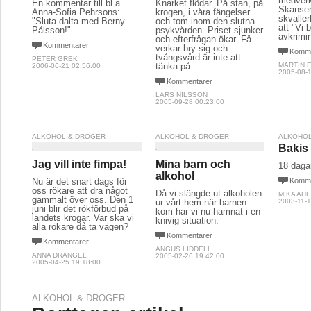
medverk
En kommentar till bl.a.
Knarket flödar. På stan, på
Skansen
Anna-Sofia Pehrsons:
krogen, i våra fängelser
skvalle
"Sluta dalta med Berny
och tom inom den slutna
att "Vi 
Pålsson!"
psykvården. Priset sjunker
avkrimin
och efterfrågan ökar. Få
Kommentarer
verkar bry sig och
Komme
tvångsvård är inte att
PETER GREK
tänka på.
MARTIN 
2006-06-21 02:56:00
2005-08-1
Kommentarer
LARS NILSSON
2005-09-28 00:23:00
ALKOHOL & DROGER
ALKOHOL & DROGER
ALKOHOL
Bakis
Jag vill inte fimpa!
Mina barn och
18 dagar
alkohol
Nu är det snart dags för
Komme
oss rökare att dra något
Då vi slängde ut alkoholen
MIKA AH
gammalt över oss. Den 1
ur vårt hem när barnen
2003-11-1
juni blir det rökförbud på
kom har vi nu hamnat i en
landets krogar. Var ska vi
knivig situation.
alla rökare då ta vägen?
Kommentarer
Kommentarer
ANGUS LIDDELL
ANNA DRANGEL
2005-02-26 19:42:00
2005-04-25 19:18:00
ALKOHOL & DROGER