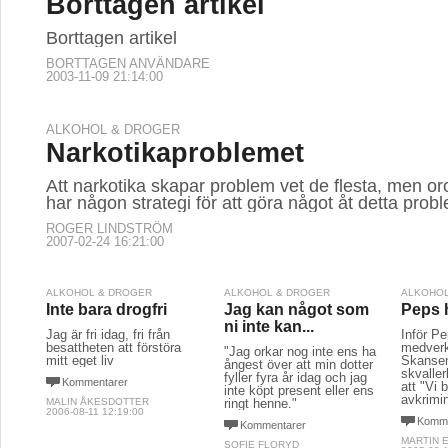
Borttagen artikel
Borttagen artikel
BORTTAGEN ANVÄNDARE
2003-11-09 21:14:00
ALKOHOL & DROGER
Narkotikaproblemet
Att narkotika skapar problem vet de flesta, men o
har någon strategi för att göra något åt detta prob
ROGER LINDSTRÖM
2007-02-24 16:21:00
ALKOHOL & DROGER
ALKOHOL & DROGER
ALKOHOL
Inte bara drogfri
Jag kan något som
Peps h
ni inte kan...
Jag är fri idag, fri från
Inför P
besattheten att förstöra
medverk
"Jag orkar nog inte ens ha
mitt eget liv
Skansen
ångest över att min dotter
skvalle
fyller fyra år idag och jag
Kommentarer
att "Vi 
inte köpt present eller ens
avkrimin
MALIN ÅKESDOTTER
ringt henne."
2006-08-11 12:19:00
Komme
Kommentarer
MARTIN 
SOFIE FLORYD