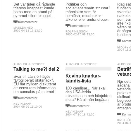
Det var tiden då rådande
Politiker och
Idag sat
tristess knappast kunde
socialtjänstemän struntar i
funderin
botas med en stund på
människor som är
svensk
gymmet eller i plugget...
hemlösa, missbrukar
narkotik
alkohol eller andra droger.
som van
Kommentarer
inte rik
Kommentarer
våran na
MATILDA HED
är någr
2005-04-13 16:13:00
ROLF NILSSON
funderin
2005-02-15 09:33:00
Komme
MIKAEL 
2004-11-2
ALKOHOL & DROGER
ALKOHOL & DROGER
ALKOHOL
Talking to me?! del 2
Beträf
vetan
Kevins knarkar-
Svar till László Hágós
"Drogliberalt skitsnack".
kändis-lista
När det
EU har nyligen diskuterat
sådana 
att censurera information
100 kändisar... När skall
vetande,
om cannabis på internet.
den USA-ledda
praktik
inkvisitionen och häxjakten
skillna
Kommentarer
sluta? På allmän begäran.
begrepp
KEVIN ZAAR
är prod
Kommentarer
2004-08-26 11:10:00
antagan
KEVIN ZAAR
Komme
2004-07-30 18:42:00
KNUT JÖ
2004-04-1