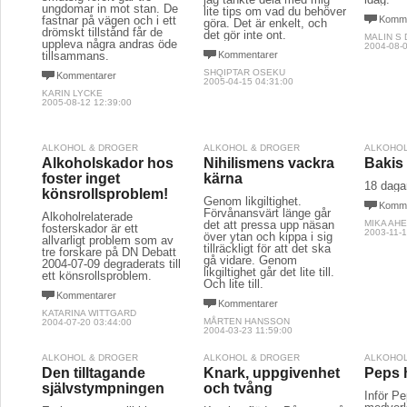
ungdomar in mot stan. De
lite tips om vad du behöver
fastnar på vägen och i ett
Komme
göra. Det är enkelt, och
drömskt tillstånd får de
det gör inte ont.
MALIN S
uppleva några andras öde
2004-08-0
tillsammans.
Kommentarer
SHQIPTAR OSEKU
Kommentarer
2005-04-15 04:31:00
KARIN LYCKE
2005-08-12 12:39:00
ALKOHOL & DROGER
ALKOHOL & DROGER
ALKOHOL
Alkoholskador hos
Nihilismens vackra
Bakis
foster inget
kärna
18 dagar
könsrollsproblem!
Genom likgiltighet.
Komme
Förvånansvärt länge går
Alkoholrelaterade
det att pressa upp näsan
MIKA AH
fosterskador är ett
2003-11-1
över ytan och kippa i sig
allvarligt problem som av
tillräckligt för att det ska
tre forskare på DN Debatt
gå vidare. Genom
2004-07-09 degraderats till
likgiltighet går det lite till.
ett könsrollsproblem.
Och lite till.
Kommentarer
Kommentarer
KATARINA WITTGARD
MÅRTEN HANSSON
2004-07-20 03:44:00
2004-03-23 11:59:00
ALKOHOL & DROGER
ALKOHOL & DROGER
ALKOHOL
Den tilltagande
Knark, uppgivenhet
Peps h
självstympningen
och tvång
Inför P