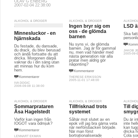
Lågutbildade kvinnor röker som skorstenar och det
samhället och arbetsgivarna stora pengar.
OLAV G ENBERG
2007-02-04 22:38:00
ALKOHOL & DROGER
ALKOHOL & DROGER
ALKOHOL
Ingen bryr sig om
LSD ä
oss - de glömda
Minnesluckor - en
Ska fatt
barnen
personl
hjärnskada
Nu syns vi, de glömda
Komme
Du festade, du dansade,
barnen. Jag är för gammal
du drack, du blev berusad
JAKOB J
nu, men vad händer med
och ändå fortsatte du att
2005-09-0
nästa generation när alla
dricka. Morgonen därpå
pratar men aldrig gör
vaknar du i din säng utan
någonting?
att minnas hur du kom
hem.
Kommentarer
Kommentarer
THERESE ERIKSSON
2005-11-01 17:48:00
IVA DOGIC
2006-09-08 11:38:00
ALKOHOL & DROGER
ALKOHOL & DROGER
ALKOHOL
Sommarprataren
Tillfrisknad trots
Till d
Åsa Hagelstedt
systemet
smyg