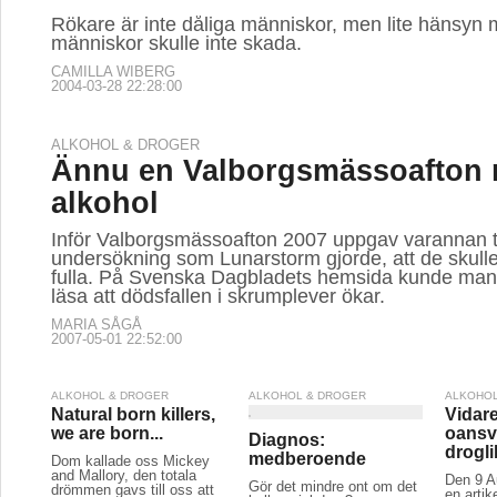
Rökare är inte dåliga människor, men lite hänsyn 
människor skulle inte skada.
CAMILLA WIBERG
2004-03-28 22:28:00
ALKOHOL & DROGER
Ännu en Valborgsmässoafton
alkohol
Inför Valborgsmässoafton 2007 uppgav varannan t
undersökning som Lunarstorm gjorde, att de skull
fulla. På Svenska Dagbladets hemsida kunde m
läsa att dödsfallen i skrumplever ökar.
MARIA SÅGÅ
2007-05-01 22:52:00
ALKOHOL & DROGER
ALKOHOL & DROGER
ALKOHOL
Natural born killers,
Vidar
we are born...
oansv
Diagnos:
drogli
medberoende
Dom kallade oss Mickey
and Mallory, den totala
Den 9 A
Gör det mindre ont om det
drömmen gavs till oss att
en artik