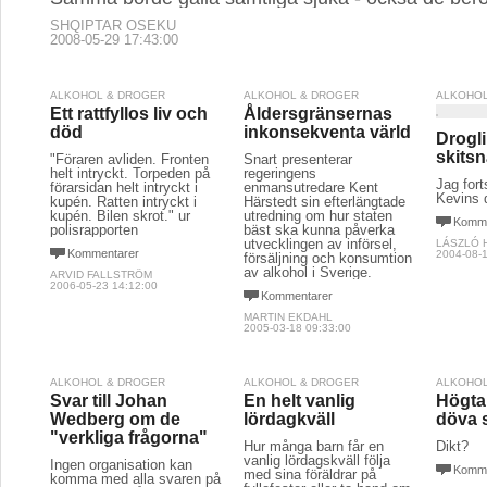
SHQIPTAR OSEKU
2008-05-29 17:43:00
ALKOHOL & DROGER
ALKOHOL & DROGER
ALKOHOL
Ett rattfyllos liv och
Åldersgränsernas
död
inkonsekventa värld
Drogli
skitsn
"Föraren avliden. Fronten
Snart presenterar
helt intryckt. Torpeden på
regeringens
Jag fort
förarsidan helt intryckt i
enmansutredare Kent
Kevins 
kupén. Ratten intryckt i
Härstedt sin efterlängtade
kupén. Bilen skrot." ur
utredning om hur staten
Komme
polisrapporten
bäst ska kunna påverka
utvecklingen av införsel,
LÁSZLÓ 
Kommentarer
2004-08-1
försäljning och konsumtion
av alkohol i Sverige.
ARVID FALLSTRÖM
2006-05-23 14:12:00
Kommentarer
MARTIN EKDAHL
2005-03-18 09:33:00
ALKOHOL & DROGER
ALKOHOL & DROGER
ALKOHOL
Svar till Johan
En helt vanlig
Högtal
Wedberg om de
lördagkväll
döva s
"verkliga frågorna"
Hur många barn får en
Dikt?
vanlig lördagskväll följa
Ingen organisation kan
Komme
med sina föräldrar på
komma med alla svaren på