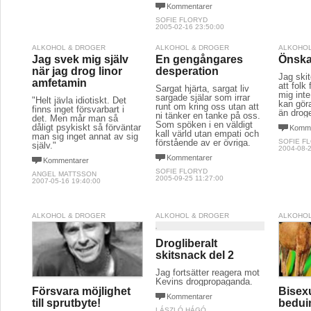
Kommentarer
SOFIE FLORYD
2005-02-16 23:50:00
ALKOHOL & DROGER
ALKOHOL & DROGER
ALKOHOL
Jag svek mig själv
En gengångares
Önskan
när jag drog linor
desperation
Jag skite
amfetamin
att folk
Sargat hjärta, sargat liv
mig inte
sargade själar som irrar
"Helt jävla idiotiskt. Det
kan gör
runt om kring oss utan att
finns inget försvarbart i
än droge
ni tänker en tanke på oss.
det. Men mår man så
Som spöken i en väldigt
dåligt psykiskt så förväntar
Komme
kall värld utan empati och
man sig inget annat av sig
förstående av er övriga.
SOFIE F
själv."
2004-08-2
Kommentarer
Kommentarer
SOFIE FLORYD
ANGEL MATTSSON
2005-09-25 11:27:00
2007-05-16 19:40:00
ALKOHOL & DROGER
ALKOHOL & DROGER
ALKOHOL
Drogliberalt
skitsnack del 2
Jag fortsätter reagera mot
Kevins drogpropaganda.
Försvara möjlighet
Bisex
Kommentarer
till sprutbyte!
beduin
LÁSZLÓ HÁGÓ