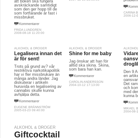
att boken ska fungera
avskräckande samtidigt
Komme
som den ger hopp till de
som fortfarande är fast i
CARINA 
2006-12-0
missbruket.
Kommentarer
FRIDA LUNDGREN
2008-08-18 11:20:00
ALKOHOL & DROGER
ALKOHOL & DROGER
ALKOHOL
Legalisera innan det
Shine for me baby
Vidar
är för sent!
oansv
Jag önskar att han för
drogli
alltid ska skina. Skina,
Trots på grund av? vår
som bara han kan.
restriktiva narkotikapolitik
Den 9 A
har vi fler missbrukare än
en artik
Kommentarer
många andra länder. Jag
oansvari
diskuterar i artikeln
CAROLIN ANDERSSON
Det raml
2004-10-12 17:13:00
huruvida en legalisering av
och kom
cannabis skulle kunna
med den
avhjälpa detta.
kunna b
Kommentarer
Komme
EUGENE BRÄNNSTRÖM
MIKAEL 
2005-03-23 09:40:00
2004-08-1
ALKOHOL & DROGER
Giftcocktail