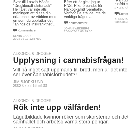
"Kan du 
Efter ett år gick jag ur
rusfritt
RNS, Riksförbundet för
skulle d
Narkotikafritt Samhälle.
Varför? De ställde inte de
Komme
Talking to me?!
verkliga frågorna.
SUNNY 
Svar till László Hágós
2004-06-2
Kommentarer
"Drogliberalt skitsnack"
JOHAN WEDBERG
Hej! Det var inte alls 
2004-07-18 00:29:00
meningen att dissa din
erfarenhet av världen med
en som du uppfattar det
"aningslös inskränkthet"...
Kommentarer
KEVIN ZAAR
2004-08-19 12:57:00
ALKOHOL & DROGER
Upplysning i cannabisfrågan!
Vill på inget sätt uppmana till brott, men är det in
ser över cannabisförbudet?!
JIM BJÖRKLUND
2002-07-28 16:58:00
ALKOHOL & DROGER
Rök inte upp välfärden!