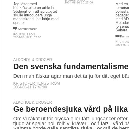
2004-08-10 15:23:00
Jag läser med
Med en 
förskräckelse en artikel i
terroris
Söderort om att sprutbytet
polissta
skulle introducera unga
bagaget
människor till att börja med
med ADH
sprutor.
Metadon
försenad
Kommentarer
Sahara.
ROLF NILSSON
Komme
2004-08-18 11:07:00
KEVIN Z
2004-07-2
ALKOHOL & DROGER
Den svenska fundamentalism
Den man älskar agar man det är ju för ditt eget bä
KRISTOFER TENGSTRÖM
2004-03-11 17:47:00
ALKOHOL & DROGER
Ge beroendesjuka vård på lika 
Om vi råkat ut för olycka eller fått lungcancer efter 
tjugo år spelar noll roll: vi kräver - och får! - vård på
Samma borde gälla samtliga sjuka - också de ber