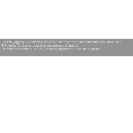
Sourze [loggan] © Nättidningen Sourze, ett registrerat massmedium hos Radio- och
TV-verket. Sourze är också ett registrerat varumärke.
Databasens namn är Sourze. Ansvarig utgivare är Carl Olof Schlyter.