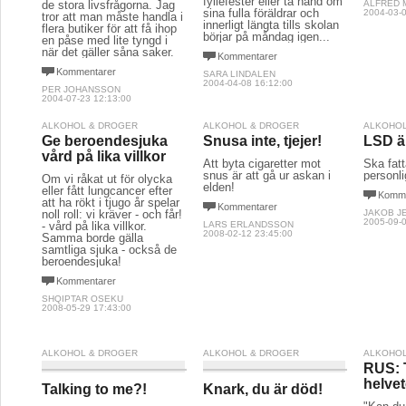
fyllefester eller ta hand om
de stora livsfrågorna. Jag
ALFRED
sina fulla föräldrar och
2004-03-0
tror att man måste handla i
innerligt längta tills skolan
flera butiker för att få ihop
börjar på måndag igen...
en påse med lite tyngd i
när det gäller såna saker.
Kommentarer
Kommentarer
SARA LINDALEN
2004-04-08 16:12:00
PER JOHANSSON
2004-07-23 12:13:00
ALKOHOL & DROGER
ALKOHOL & DROGER
ALKOHOL
Ge beroendesjuka
Snusa inte, tjejer!
LSD ä
vård på lika villkor
Att byta cigaretter mot
Ska fatt
snus är att gå ur askan i
personl
Om vi råkat ut för olycka
elden!
eller fått lungcancer efter
Komme
att ha rökt i tjugo år spelar
Kommentarer
noll roll: vi kräver - och får!
JAKOB J
2005-09-0
- vård på lika villkor.
LARS ERLANDSSON
2008-02-12 23:45:00
Samma borde gälla
samtliga sjuka - också de
beroendesjuka!
Kommentarer
SHQIPTAR OSEKU
2008-05-29 17:43:00
ALKOHOL & DROGER
ALKOHOL & DROGER
ALKOHOL
RUS: T
helve
Knark, du är död!