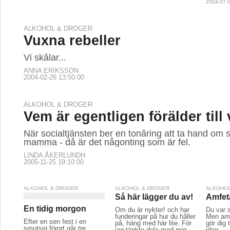
2004-07-0
ALKOHOL & DROGER
Vuxna rebeller
Vi skålar...
ANNA ERIKSSON
2004-02-26 13:50:00
ALKOHOL & DROGER
Vem är egentligen förälder til
När socialtjänsten ber en tonåring att ta hand om 
mamma - då är det någonting som är fel.
LINDA ÅKERLUNDH
2005-11-25 19:10:00
ALKOHOL & DROGER
ALKOHOL & DROGER
ALKOHOL
Så här lägger du av!
Amfeta
En tidig morgon
Om du är nykter! och har
Du var 
funderingar på hur du håller
Men amf
Efter en sen fest i en
på, häng med här lite. För
gör dig 
smutsig förort går tre
jag tänkte dela med mig
idag.