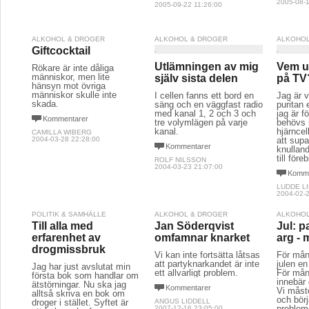
2005-08-1
2005-09-22 11:26:00
ALKOHOL & DROGER
ALKOHOL & DROGER
ALKOHOL
Giftcocktail
Utlämningen av mig
Vem u
Rökare är inte dåliga
människor, men lite
själv sista delen
på TV
hänsyn mot övriga
människor skulle inte
I cellen fanns ett bord en
Jag är v
skada.
säng och en väggfast radio
puritan 
med kanal 1, 2 och 3 och
jag är f
Kommentarer
tre volymlägen på varje
behövs 
kanal.
hjärncel
CAMILLA WIBERG
2004-03-28 22:28:00
att sup
Kommentarer
knulland
till före
ROLF NILSSON
2004-03-23 21:07:00
Komme
LUDDE L
2004-02-2
POLITIK & SAMHÄLLE
ALKOHOL & DROGER
ALKOHOL
Till alla med
Jan Söderqvist
Jul: p
erfarenhet av
omfamnar knarket
arg -
drogmissbruk
Vi kan inte fortsätta låtsas
För mån
att partyknarkandet är inte
julen en
Jag har just avslutat min
ett allvarligt problem.
För mån
första bok som handlar om
innebär 
ätstörningar. Nu ska jag
Kommentarer
Vi måst
alltså skriva en bok om
och bör
droger i stället. Syftet är
ANGUS LIDDELL
problem
2007-12-16 23:05:00