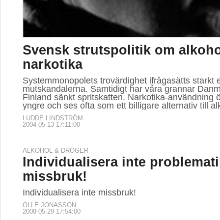
Svensk strutspolitik om alkoh
narkotika
Systemmonopolets trovärdighet ifrågasätts starkt e
mutskandalerna. Samtidigt har våra grannar Dan
Finland sänkt spritskatten. Narkotika-användning 
yngre och ses ofta som ett billigare alternativ till al
LUDDE LINDSTRÖM
2004-05-13 17:11:00
ALKOHOL & DROGER
Individualisera inte problema
missbruk!
Individualisera inte missbruk!
OLLE JONASSON
2008-05-29 17:54:00