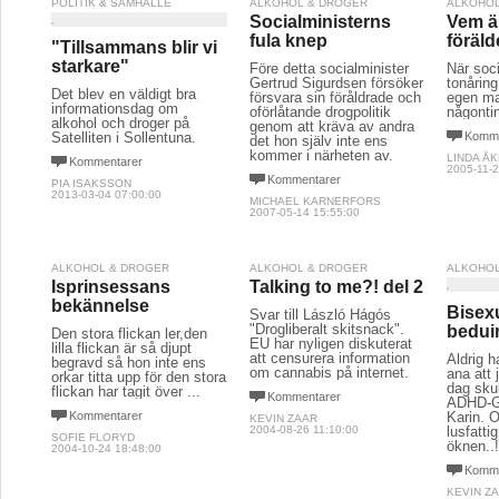
POLITIK & SAMHÄLLE
ALKOHOL & DROGER
ALKOHOL
Socialministerns
Vem ä
fula knep
föräld
"Tillsammans blir vi
starkare"
Före detta socialminister
När soci
Gertrud Sigurdsen försöker
tonåring
Det blev en väldigt bra
försvara sin föråldrade och
egen ma
informationsdag om
oförlåtande drogpolitik
någontin
alkohol och droger på
genom att kräva av andra
Satelliten i Sollentuna.
Komme
det hon själv inte ens
kommer i närheten av.
LINDA Å
Kommentarer
2005-11-2
Kommentarer
PIA ISAKSSON
2013-03-04 07:00:00
MICHAEL KARNERFORS
2007-05-14 15:55:00
ALKOHOL & DROGER
ALKOHOL & DROGER
ALKOHOL
Isprinsessans
Talking to me?! del 2
bekännelse
Bisex
Svar till László Hágós
"Drogliberalt skitsnack".
bedui
Den stora flickan ler,den
EU har nyligen diskuterat
lilla flickan är så djupt
att censurera information
Aldrig h
begravd så hon inte ens
om cannabis på internet.
ana att 
orkar titta upp för den stora
dag skul
flickan har tagit över ...
Kommentarer
ADHD-Gl
Kommentarer
Karin. 
KEVIN ZAAR
2004-08-26 11:10:00
lusfatti
SOFIE FLORYD
öknen..
2004-10-24 18:48:00
Komme
KEVIN Z