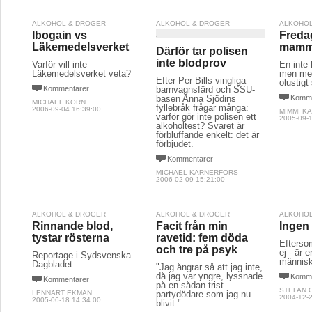
ALKOHOL & DROGER
ALKOHOL & DROGER
ALKOHOL
Ibogain vs
Freda
Läkemedelsverket
mam
Därför tar polisen
inte blodprov
Varför vill inte
En inte 
Läkemedelsverket veta?
men med
Efter Per Bills vingliga
olustigt 
Kommentarer
barnvagnsfärd och SSU-
basen Anna Sjödins
Komme
MICHAEL KORN
fyllebråk frågar många:
2006-09-04 16:39:00
MIMMI K
varför gör inte polisen ett
2005-09-1
alkoholtest? Svaret är
förbluffande enkelt: det är
förbjudet.
Kommentarer
MICHAEL KARNERFORS
2006-02-09 15:21:00
ALKOHOL & DROGER
ALKOHOL & DROGER
ALKOHOL
Rinnande blod,
Facit från min
Ingen 
tystar rösterna
ravetid: fem döda
Eftersom
och tre på psyk
ej - är
Reportage i Sydsvenska
människ
Dagbladet
"Jag ångrar så att jag inte,
då jag var yngre, lyssnade
Komme
Kommentarer
på en sådan trist
STEFAN 
LENNART EKMAN
partydödare som jag nu
2004-12-2
2005-06-18 14:34:00
blivit."