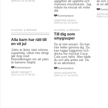
Varför kan ingen från
Såhär mot slutet av en
Du är i
IOGOT vara ödmjuk?
epok vill jag bra gärna veta
inte he
när nerförsbacken började.
kan tug
Kommentarer
När man först
dricka 
bortrationaliserade
Cola so
LENNART EKMAN
uppgiften att upphitta och
du och a
2005-07-14 20:35:00
motivera missbrukare. Jag
är en al
måste ha missat ett möte
Komme
där.
SOFIA HA
Kommentarer
2004-12-1
SHQIPTAR OSEKU
2005-02-22 01:34:00
ALKOHOL & DROGER
ALKOHOL & DROGER
Till dig som
smygsuper
Alla barn har rätt till
en vit jul
Du är inte ensam. Du kan
inte heller gömma dig. Du
Julen är årets näst största
kan tugga tuggummi och
suparhelg, vilket inte riktigt
dricka hur mycket Coca-
går ihop med
Cola som helst. Men både
föreställningen om att julen
du och alla andra vet: Du
är barnens högtid.
är en alkoholist.
Kommentarer
Kommentarer
HENRY BRONETT
SOFIA HADJIPETRI
2012-12-12 07:00:00
2004-12-17 10:04:00