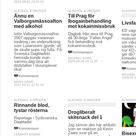
2004-08-06 20:50:00
ALKOHOL & DROGER
ALKOHOL & DROGER
ALKOHOL
Ännu en
Till Prag för
Valborgsmässoafton
Ibogainbehandling
Livsfa
med alkohol
mot kokainmissbruk
KD vägr
Inför Valborgsmässoafton
Dagbok från resa till Prag
rena sp
2007 uppgav varannan
då 30-åriga "Fallen Angel"
motiver
tonåring i en undersökning
fick behandling mot
om vilk
som Lunarstorm gjorde, att
kokainmissbruk.
sänder u
de skulle supa sig fulla. På
tror KD 
Kommentarer
Svenska Dagbladets
ger då? 
hemsida kunde man
konsekv
MICHAEL KORN
samma dag läsa att
2006-09-28 18:11:00
narkom
dödsfallen i skrumplever
Komme
ökar.
MICHAEL
Kommentarer
2005-07-0
MARIA SÅGÅ
2007-05-01 22:52:00
ALKOHOL & DROGER
ALKOHOL & DROGER
ALKOHOL
Rinnande blod,
tystar rösterna
Drogliberalt
skitsnack del 1
Reportage i Sydsvenska
Dagbladet
Jag skriver den här artikeln
Kommentarer
som en reaktion på Kevin
Zaars svar på en
Bisex
LENNART EKMAN