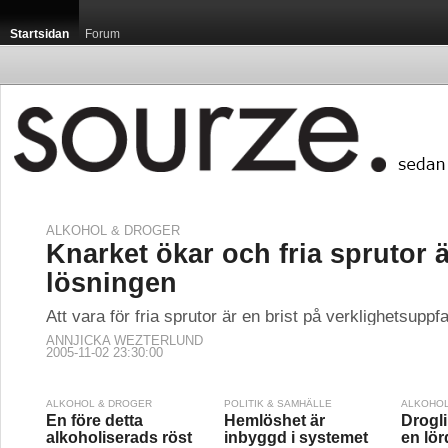
Startsidan
Forum
ALKOHOL & DROGER
Knarket ökar och fria sprutor ä
lösningen
Att vara för fria sprutor är en brist på verklighetsuppfa
ANNJICKA WEZTERLUND
2005-11-02 23:30:00
ALKOHOL & DROGER
POLITIK & SAMHÄLLE
ALKOHOL
En före detta
Hemlöshet är
Drogli
alkoholiserads röst
inbyggd i systemet
en lör