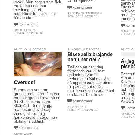
kallas sjukdom?
leva i. Men sagan som fick
oansvari
en sådan underbar
Det raml
Kommentarer
inledning fick ett
och kom
mardrömslikt slut vi inte
SANDRA GUSTAFSSON
med den
2004-09-13 16:28:00
förtjänade...
kunna b
Kommentarer
Komme
SOFIE FLORYD
MIKAEL 
2004-09-27 20:48:00
2004-08-1
ALKOHOL & DROGER
ALKOHOL & DROGER
ALKOHOL
Bisexuella brajande
beduiner del 2
Är jag 
pissb
Två och en halv dag
försenade var vi, fast
För en t
ändock på väg till
Amsterd
technofest i Sahara. Åh,
Kevin -
Överdos!
så uppstressad jag kände
För närv
mig av allt kaos. Det
och föl
Sommaren var som
skulle verkligen vara skönt
fått nog
grönast och skön. Jag var
o röka på, tänkte jag.
moralpa
på underground-rave på en
Kommentarer
Alltså S
ö i Stockholms fagra
skärgård. Den snygga
KEVIN ZAAR
Komme
maffioson brevid såg
2004-07-13 14:28:00
vimsig ut. Ge mig
KEVIN Z
fjärrkontrollen, säger han
2004-07-0
plötsligt sluddrigt.
Kommentarer
KEVIN ZAAR