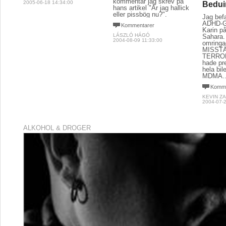
kommentar jag skrev på
2005-06-18 14:34:00
Bedui
hans artikel "Är jag hallick
eller pissbög nu?".
Jag bef
ADHD-Gl
Kommentarer
Karin på
LÁSZLÓ HÁGÓ
Sahara. 
2004-08-09 11:33:00
omringa
MISST
TERROR
hade pre
hela bil
MDMA..
Komme
KEVIN Z
2004-07-2
ALKOHOL & DROGER