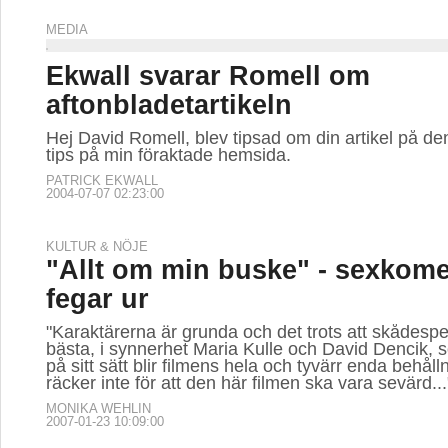
MEDIA
Ekwall svarar Romell om
aftonbladetartikeln
Hej David Romell, blev tipsad om din artikel på den
tips på min föraktade hemsida.
PATRICK EKWALL
2004-07-07 02:23:00
KULTUR & NÖJE
"Allt om min buske" - sexkom
fegar ur
"Karaktärerna är grunda och det trots att skådespel
bästa, i synnerhet Maria Kulle och David Dencik, 
på sitt sätt blir filmens hela och tyvärr enda behål
räcker inte för att den här filmen ska vara sevärd...
MONIKA WEHLIN
2007-01-23 10:09:00