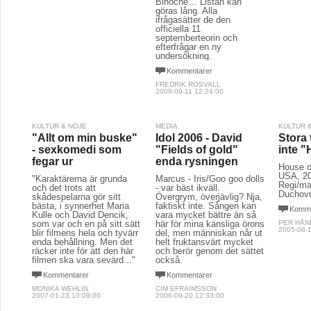
Binoche… Listan kan
göras lång. Alla
ifrågasätter de den
officiella 11
septemberteorin och
efterfrågar en ny
undersökning.
Kommentarer
FREDRIK ROSVALL
2009-09-11 12:24:00
KULTUR & NÖJE
MEDIA
KULTUR 
"Allt om min buske"
Idol 2006 - David
Stora 
- sexkomedi som
"Fields of gold"
inte 
fegar ur
enda rysningen
House o
USA, 20
"Karaktärerna är grunda
Marcus - Iris/Goo goo dolls
Regi/ma
och det trots att
- var bäst ikväll.
Duchov
skådespelarna gör sitt
Övergrym, överjävlig? Nja,
bästa, i synnerhet Maria
faktiskt inte. Sången kan
Komme
Kulle och David Dencik,
vara mycket bättre än så
som var och en på sitt sätt
här för mina känsliga örons
PER HÅN
2005-08-1
blir filmens hela och tyvärr
del, men människan når ut
enda behållning. Men det
helt fruktansvärt mycket
räcker inte för att den här
och berör genom det sättet
filmen ska vara sevärd..."
också.
Kommentarer
Kommentarer
MONIKA WEHLIN
CIM EFRAIMSSON
2007-01-23 10:09:00
2006-09-20 12:33:00