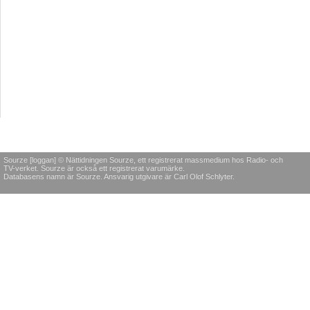
Sourze [loggan] © Nättidningen Sourze, ett registrerat massmedium hos Radio- och
TV-verket. Sourze är också ett registrerat varumärke.
Databasens namn är Sourze. Ansvarig utgivare är Carl Olof Schlyter.