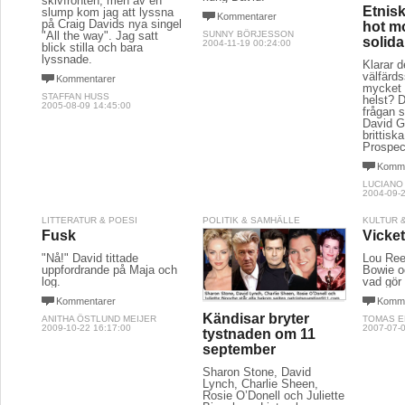
skivfronten, men av en
Etnisk
slump kom jag att lyssna
Kommentarer
på Craig Davids nya singel
hot m
"All the way". Jag satt
SUNNY BÖRJESSON
solida
2004-11-19 00:24:00
blick stilla och bara
lyssnade.
Klarar 
välfärds
Kommentarer
mycket
STAFFAN HUSS
helst? 
2005-08-09 14:45:00
frågan s
David G
brittiska
Prospect
Komme
LUCIANO
2004-09-2
LITTERATUR & POESI
POLITIK & SAMHÄLLE
KULTUR 
Fusk
Vicket
"Nå!" David tittade
Lou Ree
uppfordrande på Maja och
Bowie o
log.
vad gör 
Kommentarer
Komme
Kändisar bryter
ANITHA ÖSTLUND MEIJER
TOMAS 
2009-10-22 16:17:00
2007-07-0
tystnaden om 11
september
Sharon Stone, David
Lynch, Charlie Sheen,
Rosie O’Donell och Juliette