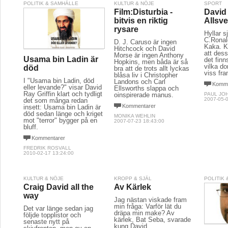
POLITIK & SAMHÄLLE
KULTUR & NÖJE
SPORT
Film:Disturbia -
David 
bitvis en riktig
Allsv
rysare
Hyllar s
C.Ronal
D. J. Caruso är ingen
Kaka. K
Hitchcock och David
att dess
Morse är ingen Anthony
Usama bin Ladin är
det finn
Hopkins, men båda är så
vilka d
död
bra att de trots allt lyckas
viss fr
blåsa liv i Christopher
I "Usama bin Ladin, död
Landons och Carl
Komme
eller levande?" visar David
Ellsworths slappa och
Ray Griffin klart och tydligt
oinspirerade manus.
PAUL JO
2007-05-0
det som många redan
Kommentarer
insett: Usama bin Ladin är
död sedan länge och kriget
MONIKA WEHLIN
mot "terror" bygger på en
2007-07-23 18:43:00
bluff.
Kommentarer
FREDRIK ROSVALL
2010-02-17 13:24:00
KULTUR & NÖJE
KROPP & SJÄL
POLITIK
Craig David all the
Av Kärlek
way
Jag nästan viskade fram
min fråga: Varför lät du
Det var länge sedan jag
dräpa min make? Av
följde topplistor och
kärlek, Bat Seba, svarade
senaste nytt på
kung David.