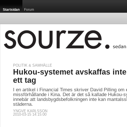
Startsidan
Forum
POLITIK & SAMHÄLLE
Hukou-systemet avskaffas inte
ett tag
I en artikel i Financial Times skriver David Pilling om 
missförhållande i Kina. Det är det så kallade Hukou
innebär att landsbygdsbefolkningen inte kan mantalssk
städerna.
YNGVE KARLSSON
2010-03-15 14:15:00