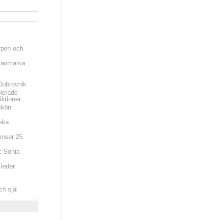
rpen och
t anmärka
Dubrovnik
olerade
iktioner
skön
ska
nser 25
: Sonia
leder
ch själ