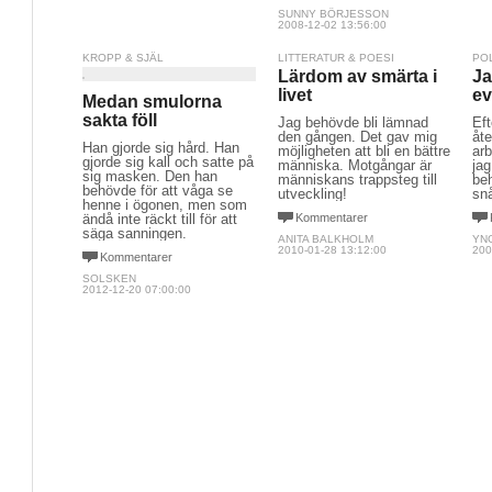
SUNNY BÖRJESSON
2008-12-02 13:56:00
KROPP & SJÄL
LITTERATUR & POESI
PO
Lärdom av smärta i
Ja
livet
ev
Medan smulorna
sakta föll
Jag behövde bli lämnad
Eft
den gången. Det gav mig
åte
Han gjorde sig hård. Han
möjligheten att bli en bättre
arb
gjorde sig kall och satte på
människa. Motgångar är
jag
sig masken. Den han
människans trappsteg till
beh
behövde för att våga se
utveckling!
snå
henne i ögonen, men som
ändå inte räckt till för att
Kommentarer
säga sanningen.
ANITA BALKHOLM
YN
2010-01-28 13:12:00
200
Kommentarer
SOLSKEN
2012-12-20 07:00:00