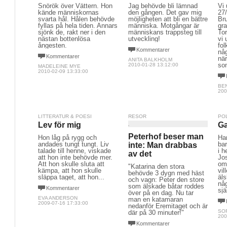
Snörök över Vättern. Hon
Jag behövde bli lämnad
Vi 
kände människornas
den gången. Det gav mig
27/
svarta hål. Hålen behövde
möjligheten att bli en bättre
Bru
fyllas på hela tiden. Annars
människa. Motgångar är
gr
sjönk de, rakt ner i den
människans trappsteg till
To
nästan bottenlösa
utveckling!
vi 
ångesten.
fol
Kommentarer
nå
Kommentarer
när
ANITA BALKHOLM
so
2010-01-28 13:12:00
MADELEINE MYE
2010-02-09 13:33:00
BE
200
LITTERATUR & POESI
RESOR
PO
Lev för mig
Ga
Peterhof beser man
Hon låg på rygg och
Ha
andades tungt tungt. Liv
ba
inte: Man drabbas
talade till henne, viskade
i h
av det
att hon inte behövde mer.
Jo
Att hon skulle sluta att
om
"Katarina den stora
kämpa, att hon skulle
vi
behövde 3 dygn med häst
släppa taget, att hon...
äls
och vagn: Peter den store
någ
som älskade båtar roddes
Kommentarer
sjä
över på en dag. Nu tar
EVA ANDERSON
man en katamaran
2009-07-16 17:33:00
nedanför Eremitaget och är
SO
där på 30 minuter!"
200
Kommentarer