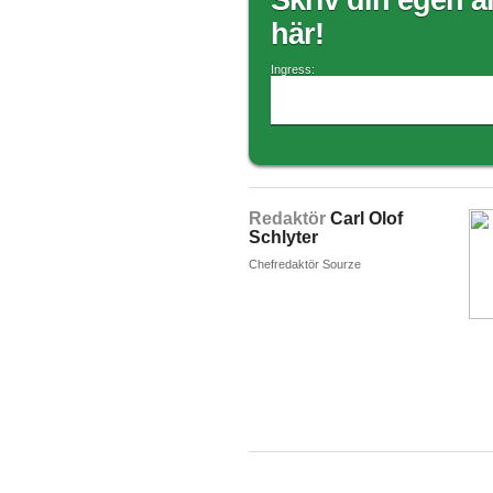
Skriv din egen ar
här!
Ingress:
Redaktör
Carl Olof
Schlyter
Chefredaktör Sourze