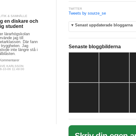
TWITTER
Tweets by sourze_se
LITIK & SAMHÄLLE
g en diskare och
▼
Senast uppdaterade bloggarna
ig student
er lärarhögskolan
rvände jag till
etarklassen. Där fann
 tryggheten. Jag
Senaste bloggbilderna
övde inte längre stå i
lblåsten.
Kommentarer
GVE KARLSSON
6-10-06 11:49:00