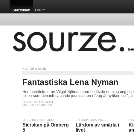
Startsidan
Forum
KULTUR & NÖJE
Fantastiska Lena Nyman
Hon upptäcktes av Vilgot Sjöman som behövde en pigg ung dam 
rollen som den intervjuande journalisten i "Jag är nyfiken gul", å
LENNART LUNDWALL
2013-05-16 08:00:00
LITTERATUR & POESI
LITTERATUR & POESI
KR
Sierskan på Omberg
Lärdom av smärta i
Kl
5
livet
a