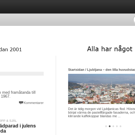
Startsidan / Ljubljana – den lilla huvudsta
med framåtanda till
r 1967.
Kommentarer
Det är tidig morgon vid Ljubljanicas flod. Hösts
börjat värma de pastellfärgade fasaderna, och
klirrande kaffekoppar blandas me ...
OPP & SJÄL
ädparad i julens
●
●
●
●
●
nda