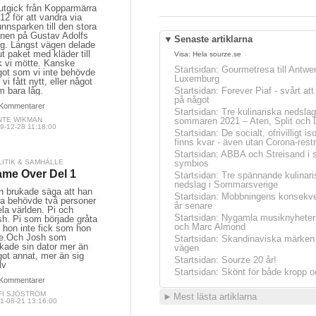
utgick från Kopparmärra
12 för att vandra via
nnsparken till den stora
anen på Gustav Adolfs
▼
Senaste artiklarna
rg. Längst vägen delade
ut paket med kläder till
Visa:
Hela sourze.se
k vi mötte. Kanske
Startsidan
:
Gourmetresa till Antwe
got som vi inte behövde
Luxemburg
 vi fått nytt, eller något
m bara låg.
Startsidan
:
Forever Piaf - svårt at
på något
Kommentarer
Startsidan
:
Tre kulinariska nedslag
NTE WIKMAN
sommaren 2021 – Aten, Split och 
9-12-28 11:18:00
Startsidan
:
De socialt, ofrivilligt is
finns kvar - även utan Corona-restr
Startsidan
:
ABBA och Streisand i 
LITIK & SAMHÄLLE
symbios
me Over Del 1
Startsidan
:
Tre spännande kulinari
nedslag i Sommarsverige
n brukade säga att han
Startsidan
:
Mobbningens konsekve
ra behövde två personer
år senare
ela världen. Pi och
Startsidan
:
Nygamla musiknyheter
sh. Pi som började gråta
och Marc Almond
 hon inte fick som hon
lle.Och Josh som
Startsidan
:
Skandinaviska märken 
kade sin dator mer än
vägen
ot annat, mer än sig
Startsidan
:
Sourze 20 år!
lv
Startsidan
:
Skönt för både kropp o
Kommentarer
FI SJÖSTRÖM
►
Mest lästa artiklarna
1-08-21 13:16:00