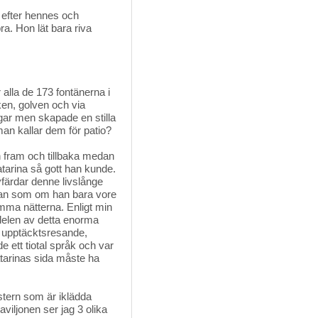
efter hennes och 
a. Hon lät bara riva
alla de 173 fontänerna i 
ken, golven och via
gar men skapade en stilla
an kallar dem för patio?
n fram och tillbaka medan
atarina så gott han kunde.
vfärdar denne livslånge
nan som om han bara vore
mma nätterna. Enligt min
delen av detta enorma
, upptäcktsresande,
e ett tiotal språk och var
atarinas sida måste ha
stern som är iklädda
aviljonen ser jag 3 olika