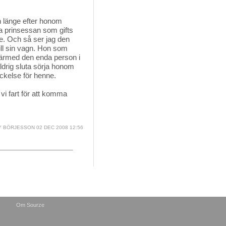
 länge efter honom 
a prinsessan som gifts
. Och så ser jag den
ill sin vagn. Hon som
därmed den enda person i
ldrig sluta sörja honom
 lockelse för henne.
vi fart för att komma
 BÖRJESSON
02 DEC 2008 12:56
Om Sourze