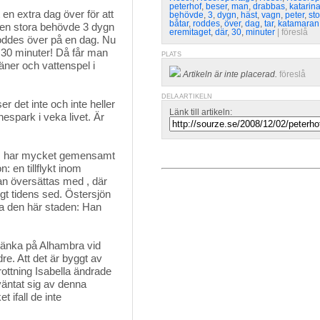
peterhof
,
beser
,
man
,
drabbas
,
katarin
en extra dag över för att 
behövde
,
3
,
dygn
,
häst
,
vagn
,
peter
,
st
båtar
,
roddes
,
över
,
dag
,
tar
,
katamaran
 den stora behövde 3 dygn
eremitaget
,
där
,
30
,
minuter
| 
föreslå
oddes över på en dag. Nu
 30 minuter! Då får man
PLATS
ner och vattenspel i
Artikeln är inte placerad.
föreslå
DELA ARTIKELN
r det inte och inte heller
Länk till artikeln:
spark i veka livet. Är
ts har mycket gemensamt 
: en tillflykt inom
kan översättas med , där
igt tidens sed. Östersjön
a den här staden: Han
tänka på Alhambra vid
re. Att det är byggt av
ottning Isabella ändrade
äntat sig av denna
 ifall de inte