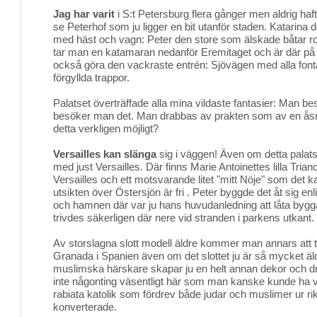
Jag har varit
i S:t Petersburg flera gånger men aldrig haft 
se Peterhof som ju ligger en bit utanför staden. Katarina
med häst och vagn: Peter den store som älskade båtar r
tar man en katamaran nedanför Eremitaget och är där på
också göra den vackraste entrén: Sjövägen med alla fontä
förgyllda trappor.
Palatset överträffade alla mina vildaste fantasier: Man bese
besöker man det. Man drabbas av prakten som av en åsne
detta verkligen möjligt?
Versailles kan slänga
sig i väggen! Även om detta pala
med just Versailles. Där finns Marie Antoinettes lilla Trianon
Versailles och ett motsvarande litet "mitt Nöje" som det 
utsikten över Östersjön är fri . Peter byggde det åt sig enl
och hamnen där var ju hans huvudanledning att låta bygg
trivdes säkerligen där nere vid stranden i parkens utkant.
Av storslagna slott modell äldre kommer man annars att 
Granada i Spanien även om det slottet ju är så mycket äld
muslimska härskare skapar ju en helt annan dekor och dr
inte någonting väsentligt här som man kanske kunde ha v
rabiata katolik som fördrev både judar och muslimer ur riket
konverterade.