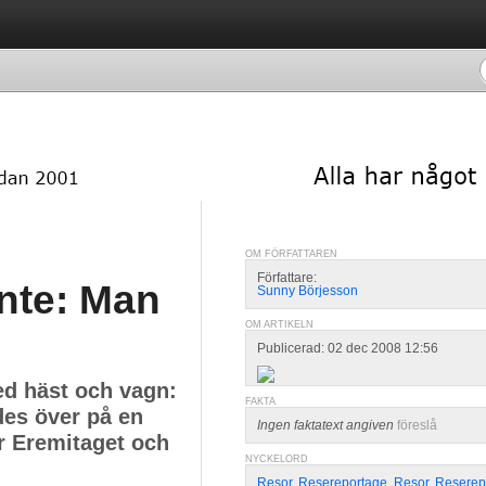
OM FÖRFATTAREN
Författare:
nte: Man
Sunny Börjesson
OM ARTIKELN
Publicerad: 02 dec 2008 12:56
ed häst och vagn:
FAKTA
des över på en
Ingen faktatext angiven
föreslå
r Eremitaget och
NYCKELORD
Resor
,
Resereportage
,
Resor
,
Reserep