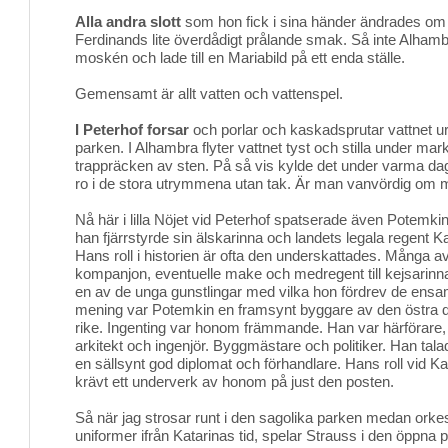
Alla andra slott
som hon fick i sina händer ändrades om 
Ferdinands lite överdådigt prålande smak. Så inte Alhambr
moskén och lade till en Mariabild på ett enda ställe.
Gemensamt är allt vatten och vattenspel.
I Peterhof forsar
och porlar och kaskadsprutar vattnet ur 
parken. I Alhambra flyter vattnet tyst och stilla under mar
trappräcken av sten. På så vis kylde det under varma da
ro i de stora utrymmena utan tak. Är man vanvördig om m
Nå här i lilla Nöjet vid Peterhof spatserade även Potemki
han fjärrstyrde sin älskarinna och landets legala regent K
Hans roll i historien är ofta den underskattades. Många a
kompanjon, eventuelle make och medregent till kejsarin
en av de unga gunstlingar med vilka hon fördrev de ensa
mening var Potemkin en framsynt byggare av den östra 
rike. Ingenting var honom främmande. Han var härförare
arkitekt och ingenjör. Byggmästare och politiker. Han talad
en sällsynt god diplomat och förhandlare. Hans roll vid K
krävt ett underverk av honom på just den posten.
Så när jag strosar runt i den sagolika parken medan orke
uniformer ifrån Katarinas tid, spelar Strauss i den öppna p