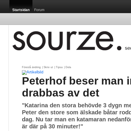
Startsidan
Forum
Föreslå ändring
| 
Skriv ut
| 
Tipsa
| 
Dela
Peterhof beser man i
drabbas av det
"Katarina den stora behövde 3 dygn m
Peter den store som älskade båtar rod
dag. Nu tar man en katamaran nedanfö
är där på 30 minuter!"