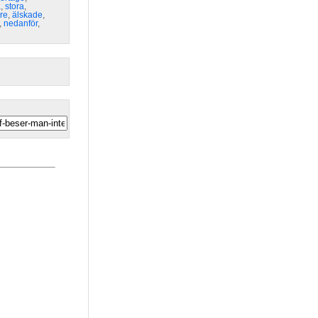
a
,
stora
,
ore
,
älskade
,
,
nedanför
,