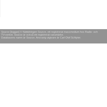
Sourze [loggan] © Nättidningen Sourze, ett registrerat massmedium hos Radio- och
TV-verket. Sourze är också ett registrerat varumärke.
Databasens namn är Sourze. Ansvarig utgivare är Carl Olof Schlyter.