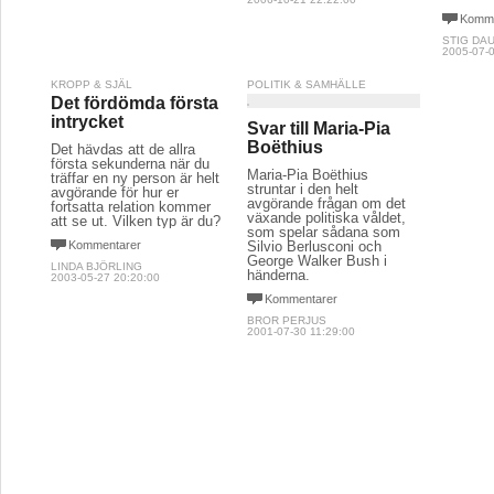
Komme
STIG DA
2005-07-0
KROPP & SJÄL
POLITIK & SAMHÄLLE
Det fördömda första
intrycket
Svar till Maria-Pia
Boëthius
Det hävdas att de allra
första sekunderna när du
Maria-Pia Boëthius
träffar en ny person är helt
struntar i den helt
avgörande för hur er
avgörande frågan om det
fortsatta relation kommer
växande politiska våldet,
att se ut. Vilken typ är du?
som spelar sådana som
Kommentarer
Silvio Berlusconi och
George Walker Bush i
LINDA BJÖRLING
händerna.
2003-05-27 20:20:00
Kommentarer
BROR PERJUS
2001-07-30 11:29:00