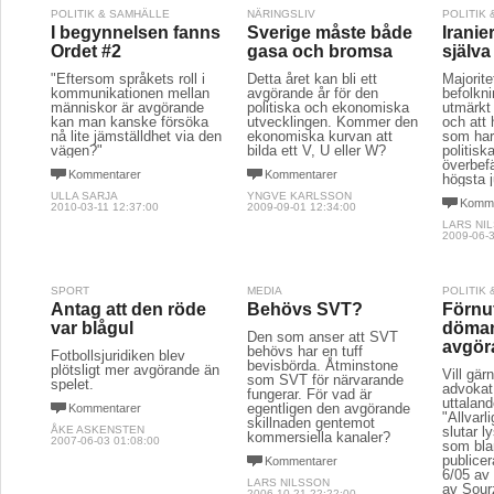
POLITIK & SAMHÄLLE
NÄRINGSLIV
POLITIK
I begynnelsen fanns
Sverige måste både
Iranie
Ordet #2
gasa och bromsa
själva
"Eftersom språkets roll i
Detta året kan bli ett
Majorite
kommunikationen mellan
avgörande år för den
befolkni
människor är avgörande
politiska och ekonomiska
utmärkt
kan man kanske försöka
utvecklingen. Kommer den
och att 
nå lite jämställdhet via den
ekonomiska kurvan att
som har
vägen?"
bilda ett V, U eller W?
politis
överbef
Kommentarer
Kommentarer
högsta j
ULLA SARJA
YNGVE KARLSSON
Komme
2010-03-11 12:37:00
2009-09-01 12:34:00
LARS NI
2009-06-3
SPORT
MEDIA
POLITIK
Antag att den röde
Behövs SVT?
Förnu
var blågul
döma
Den som anser att SVT
avgör
behövs har en tuff
Fotbollsjuridiken blev
bevisbörda. Åtminstone
plötsligt mer avgörande än
Vill gä
som SVT för närvarande
spelet.
advokat
fungerar. För vad är
uttaland
egentligen den avgörande
Kommentarer
"Allvarl
skillnaden gentemot
ÅKE ASKENSTEN
slutar l
kommersiella kanaler?
2007-06-03 01:08:00
som bla
publice
Kommentarer
6/05 av
LARS NILSSON
av Sour
2006-10-21 22:22:00