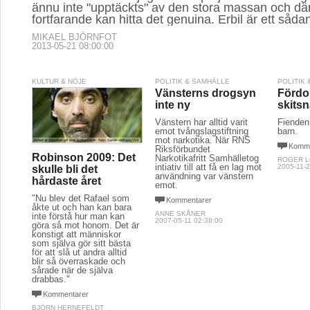
ännu inte "upptäckts" av den stora massan och d
fortfarande kan hitta det genuina. Erbil är ett såd
MIKAEL BJÖRNFOT
2013-05-21 08:00:00
KULTUR & NÖJE
POLITIK & SAMHÄLLE
POLITIK
Vänsterns drogsyn
Fördo
inte ny
skits
Vänstern har alltid varit
Fienden 
emot tvångslagstiftning
barn.
mot narkotika. När RNS
Komme
Riksförbundet
Robinson 2009: Det
Narkotikafritt Samhälletog
ROGER 
intiativ till att få en lag mot
2005-11-2
skulle bli det
användning var vänstern
hårdaste året
emot.
"Nu blev det Rafael som
Kommentarer
åkte ut och han kan bara
ANNE SKÅNER
inte förstå hur man kan
2007-05-11 02:38:00
göra så mot honom. Det är
konstigt att människor
som själva gör sitt bästa
för att slå ut andra alltid
blir så överraskade och
sårade när de själva
drabbas."
Kommentarer
BJÖRN HERNEFELDT