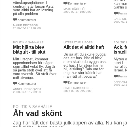
vänskapsrelationer. I
kan man
Kommentarer
centrum står farsan Aziz,
Sahlin s
MATS HÄGGLÖF
som alltid har en lösning
2009-02-17 15:00:00
på alla problem.
Komme
LARS NI
Kommentarer
2009-01-1
MARIE ERICSSON
2010-02-12 11:09:00
POLITIK & SAMHÄLLE
LITTERATUR & POESI
POLITIK
Mitt hjärta blev
Allt det vi alltid haft
Ack, f
blågult - till slut
israel
Du sa att du skulle bygga
oss ett hus. När vi blev
Mitt i regnet, kommer
Myten 
stora skulle du bygga oss
uppenbarelsen för någon
stort L: 
ett hus. Hur stora kan vi
som alltid velat fly. Jag är
har allti
bli, älskling? Tala om för
så jävla stolt över att få
Israel.
mig, hur stor kärlek har
vara svensk. Så stolt över
man rätt att begära?
Komme
mitt Sverige.
ANNA VE
Kommentarer
Kommentarer
2006-12-2
CIM EFRAIMSSON
ANNELI BERGQVIST
2007-03-15 09:22:00
2008-06-18 17:39:00
POLITIK & SAMHÄLLE
Åh vad skönt
Jag har fått den bästa julklappen av alla. Nu kan ja