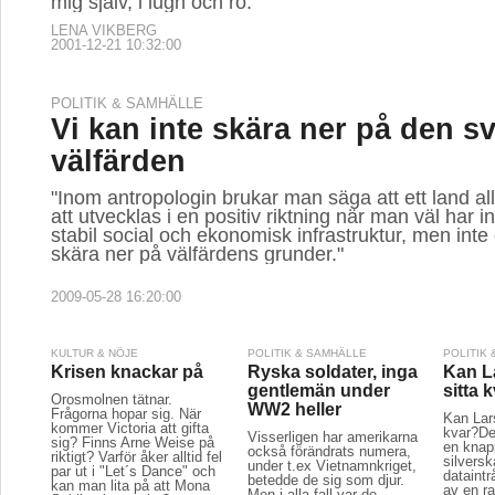
mig själv, i lugn och ro.
LENA VIKBERG
2001-12-21 10:32:00
POLITIK & SAMHÄLLE
Vi kan inte skära ner på den s
välfärden
"Inom antropologin brukar man säga att ett land allt
att utvecklas i en positiv riktning när man väl har i
stabil social och ekonomisk infrastruktur, men int
skära ner på välfärdens grunder."
2009-05-28 16:20:00
KULTUR & NÖJE
POLITIK & SAMHÄLLE
POLITIK
Krisen knackar på
Ryska soldater, inga
Kan L
gentlemän under
sitta 
Orosmolnen tätnar.
WW2 heller
Frågorna hopar sig. När
Kan Lars
kommer Victoria att gifta
kvar?De
Visserligen har amerikarna
sig? Finns Arne Weise på
en knapp
också förändrats numera,
riktigt? Varför åker alltid fel
silversk
under t.ex Vietnamnkriget,
par ut i "Let´s Dance" och
dataintr
betedde de sig som djur.
kan man lita på att Mona
av en rad
Men i alla fall var de