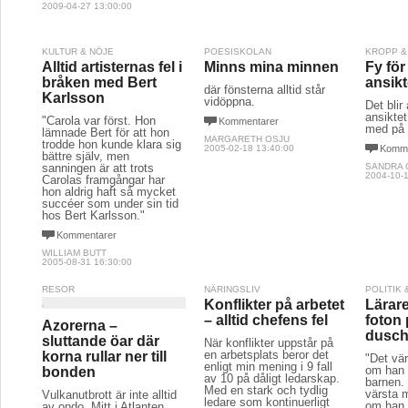
2009-04-27 13:00:00
KULTUR & NÖJE
POESISKOLAN
KROPP &
Alltid artisternas fel i
Minns mina minnen
Fy för
bråken med Bert
ansikt
där fönsterna alltid står
Karlsson
vidöppna.
Det blir 
ansikte
"Carola var först. Hon
Kommentarer
med på 
lämnade Bert för att hon
MARGARETH OSJU
trodde hon kunde klara sig
2005-02-18 13:40:00
Komme
bättre själv, men
sanningen är att trots
SANDRA 
2004-10-1
Carolas framgångar har
hon aldrig haft så mycket
succéer som under sin tid
hos Bert Karlsson."
Kommentarer
WILLIAM BUTT
2005-08-31 16:30:00
RESOR
NÄRINGSLIV
POLITIK
Konflikter på arbetet
Lärar
– alltid chefens fel
foton 
Azorerna –
dusc
sluttande öar där
När konflikter uppstår på
en arbetsplats beror det
korna rullar ner till
"Det vär
enligt min mening i 9 fall
om han f
bonden
av 10 på dåligt ledarskap.
barnen.
Med en stark och tydlig
värsta 
Vulkanutbrott är inte alltid
ledare som kontinuerligt
om han 
av ondo. Mitt i Atlanten