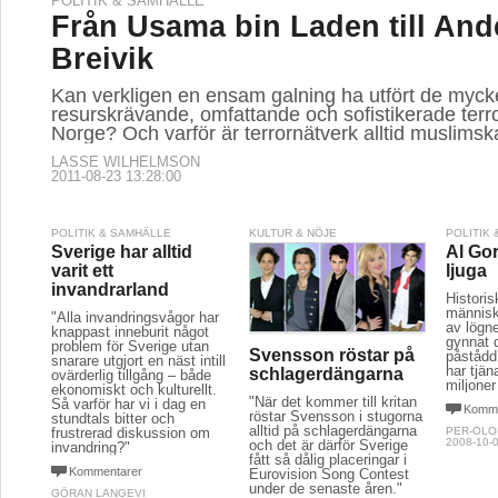
POLITIK & SAMHÄLLE
Från Usama bin Laden till And
Breivik
Kan verkligen en ensam galning ha utfört de myck
resurskrävande, omfattande och sofistikerade terr
Norge? Och varför är terrornätverk alltid muslimsk
LASSE WILHELMSON
2011-08-23 13:28:00
POLITIK & SAMHÄLLE
KULTUR & NÖJE
POLITIK
Sverige har alltid
Al Gor
varit ett
ljuga
invandrarland
Historis
människo
"Alla invandringsvågor har
av lögne
knappast inneburit något
gynnat 
problem för Sverige utan
Svensson röstar på
påstådd
snarare utgjort en näst intill
har tjän
schlagerdängarna
ovärderlig tillgång – både
miljoner
ekonomiskt och kulturellt.
"När det kommer till kritan
Så varför har vi i dag en
Komme
röstar Svensson i stugorna
stundtals bitter och
alltid på schlagerdängarna
frustrerad diskussion om
PER-OLO
2008-10-0
och det är därför Sverige
invandring?"
fått så dålig placeringar i
Kommentarer
Eurovision Song Contest
under de senaste åren."
GÖRAN LANGEVI