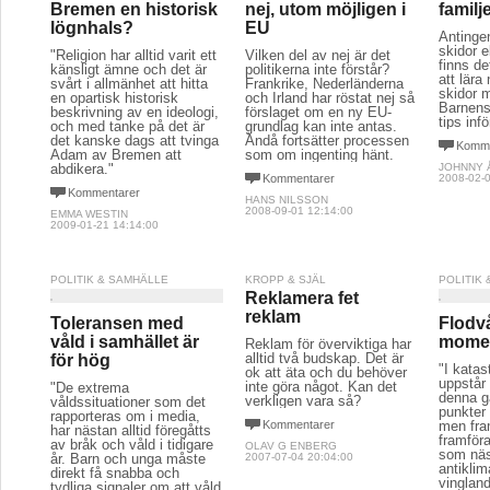
Bremen en historisk
nej, utom möjligen i
familj
lögnhals?
EU
Antingen
skidor e
"Religion har alltid varit ett
Vilken del av nej är det
finns de
känsligt ämne och det är
politikerna inte förstår?
att lära
svårt i allmänhet att hitta
Frankrike, Nederländerna
skidor 
en opartisk historisk
och Irland har röstat nej så
Barnens
beskrivning av en ideologi,
förslaget om en ny EU-
tips inf
och med tanke på det är
grundlag kan inte antas.
det kanske dags att tvinga
Ändå fortsätter processen
Komme
Adam av Bremen att
som om ingenting hänt.
abdikera."
JOHNNY 
Kommentarer
2008-02-0
Kommentarer
HANS NILSSON
2008-09-01 12:14:00
EMMA WESTIN
2009-01-21 14:14:00
POLITIK & SAMHÄLLE
KROPP & SJÄL
POLITIK
Reklamera fet
reklam
Toleransen med
Flodv
våld i samhället är
momen
Reklam för överviktiga har
alltid två budskap. Det är
för hög
"I katas
ok att äta och du behöver
uppstår a
inte göra något. Kan det
"De extrema
denna g
verkligen vara så?
våldssituationer som det
punkter 
rapporteras om i media,
Kommentarer
men fram
har nästan alltid föregåtts
framföra
av bråk och våld i tidigare
OLAV G ENBERG
som näst
år. Barn och unga måste
2007-07-04 20:04:00
antiklim
direkt få snabba och
vinglan
tydliga signaler om att våld