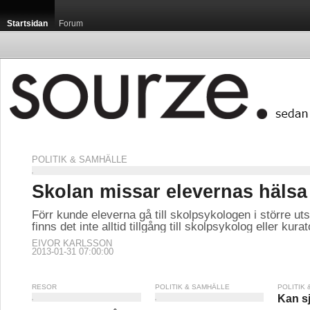
Startsidan
Forum
POLITIK & SAMHÄLLE
Skolan missar elevernas hälsa
Förr kunde eleverna gå till skolpsykologen i större ut
finns det inte alltid tillgång till skolpsykolog eller kurat
EIVOR KARLSSON
2013-01-31 07:00:00
RESOR
POLITIK & SAMHÄLLE
POLITIK
Kan sj