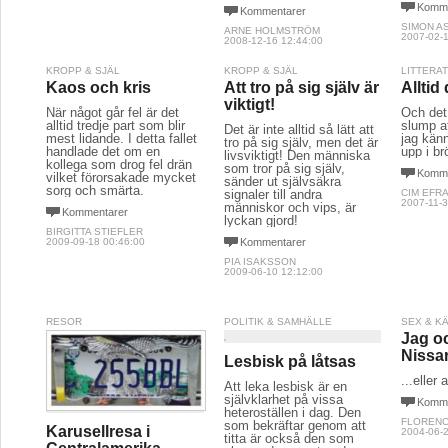
Komme
Kommentarer
SIMON A
ARNE HOLMSTRÖM
2007-02-1
2008-12-16 12:44:00
KROPP & SJÄL
KROPP & SJÄL
LITTERA
Kaos och kris
Att tro på sig själv är
Alltid
viktigt!
När något går fel är det
Och det 
alltid tredje part som blir
slump at
Det är inte alltid så lätt att
mest lidande. I detta fallet
jag kän
tro på sig själv, men det är
handlade det om en
upp i br
livsviktigt! Den människa
kollega som drog fel drän
som tror på sig själv,
Komme
vilket förorsakade mycket
sänder ut självsäkra
sorg och smärta.
signaler till andra
CIM EFR
2007-11-3
människor och vips, är
Kommentarer
lyckan gjord!
BIRGITTA STIEFLER
2009-09-18 00:46:00
Kommentarer
PIA ISAKSSON
2009-06-10 12:12:00
RESOR
POLITIK & SAMHÄLLE
SEX & K
Jag o
Nissa
Lesbisk på låtsas
...eller 
Att leka lesbisk är en
självklarhet på vissa
Komme
heteroställen i dag. Den
FLORENC
som bekräftar genom att
Karusellresa i
2004-06-2
titta är också den som