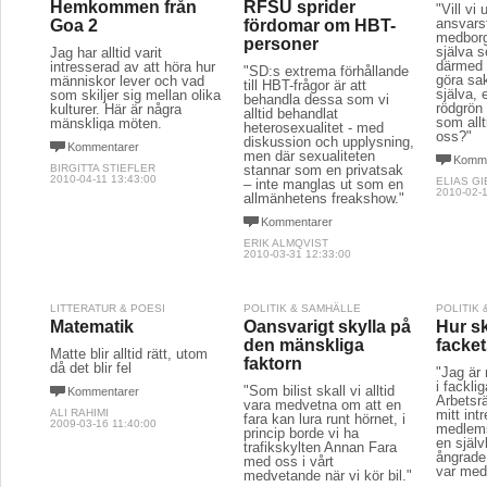
Hemkommen från
RFSU sprider
"Vill vi 
ansvars
Goa 2
fördomar om HBT-
medborg
personer
själva s
Jag har alltid varit
därmed 
intresserad av att höra hur
"SD:s extrema förhållande
göra sak
människor lever och vad
till HBT-frågor är att
själva, 
som skiljer sig mellan olika
behandla dessa som vi
rödgrön 
kulturer. Här är några
alltid behandlat
som allt
mänskliga möten.
heterosexualitet - med
oss?"
diskussion och upplysning,
Kommentarer
men där sexualiteten
Komme
BIRGITTA STIEFLER
stannar som en privatsak
2010-04-11 13:43:00
ELIAS GI
– inte manglas ut som en
2010-02-1
allmänhetens freakshow."
Kommentarer
ERIK ALMQVIST
2010-03-31 12:33:00
LITTERATUR & POESI
POLITIK & SAMHÄLLE
POLITIK
Matematik
Oansvarigt skylla på
Hur s
den mänskliga
facket
Matte blir alltid rätt, utom
faktorn
då det blir fel
"Jag är
i facklig
"Som bilist skall vi alltid
Kommentarer
Arbetsrä
vara medvetna om att en
ALI RAHIMI
mitt int
fara kan lura runt hörnet, i
2009-03-16 11:40:00
medlems
princip borde vi ha
en själv
trafikskylten Annan Fara
ångrade 
med oss i vårt
var med 
medvetande när vi kör bil."