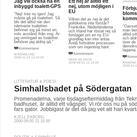
Jag vill också ha en
Ett nej är alltid ett
inbyggd toalett-GPS
nej, utom möjligen i
Förbj
EU
bloms
"Nej! Inte nu igen! Jag
måste gå på toaletten. Så
komm
Vilken del av nej är det
blir det alltid när den
politikerna inte förstår?
närmaste toaletten
"Oavset
Frankrike, Nederländerna
befinner sig på minst en
man ber
och Irland har röstat nej så
mils avstånd ifrån mig. Är
alltid s
förslaget om en ny EU-
jag omringad av toaletter
och aldr
grundlag kan inte antas.
behöver jag aldrig gå."
över de 
Ändå fortsätter processen
demokra
som om ingenting hänt.
Kommentarer
lagarna.
Kommentarer
M RÖNNLUND
Komme
2008-11-24 14:30:00
HANS NILSSON
2008-09-01 12:14:00
RAMONA
2006-11-1
LITTERATUR & POESI
Simhallsbadet på Södergatan
Promenaderna, varje tisdagseftermiddag från Teknis
badhuset, är alltid ett vågspel. Vi rör oss nu på sö
fars gator. Jobbigast är det då jag vet att han kvart
KJELL EKBORG
2006-09-05 21:16:00