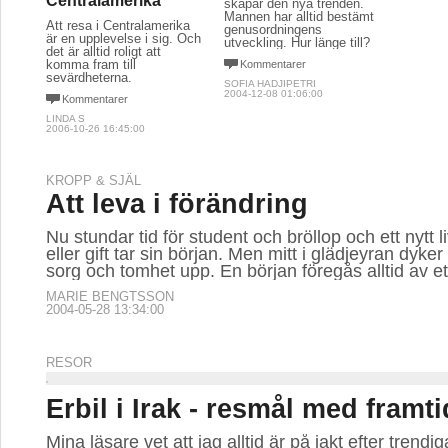
Centralamerika
skapar den nya trenden.
Mannen har alltid bestämt
Att resa i Centralamerika
genusordningens
är en upplevelse i sig. Och
utveckling. Hur länge till?
det är alltid roligt att
komma fram till
Kommentarer
sevärdheterna.
SOFIA HADJIPETRI
2004-12-08 01:06:00
Kommentarer
LINDA S
2006-10-26 16:45:00
KROPP & SJÄL
Att leva i förändring
Nu stundar tid för student och bröllop och ett nytt 
eller gift tar sin början. Men mitt i glädjeyran dyke
sorg och tomhet upp. En början föregås alltid av et
MARIE BENGTSSON
2004-05-28 13:34:00
RESOR
Erbil i Irak - resmål med framt
Mina läsare vet att jag alltid är på jakt efter trend