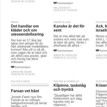
2010-04-28 13:38:00
Kommentarer
WILLIAM BUTT
2010-03-07 19:59:00
MEDIA
KROPP & SJÄL
POLITIK
Det handlar om
Kanske är det för
Ack, f
kläder och om
sent
israel
uteseendefixering
Det är inte alltid lätt att
Myten 
sortera och veta vad som
stort L: 
Hur kan en 17 årig tjej
är bäst att göra, förrän i
har allti
tjäna mer pengar än en
efterhand då alltså :-
Israel.
hårt arbetande medelålders
kvinna? Alla vill vi nå dit,
Kommentarer
Komme
men vägen dit är hård och
att alltid vara positiv, glad
BIRGITTA STIEFLER
ANNA VE
2008-03-11 11:10:00
2006-12-2
och trevlig har blivit
tröttsamt.
Kommentarer
CAROLINE SEDIN
2008-06-23 22:39:00
KULTUR & NÖJE
POLITIK & SAMHÄLLE
KULTUR 
Klipinne, tasketåg
Krise
och trynträ
Farsan vet bäst
Orosmol
Frågorn
"Djurplågeri har alltid
Joseph Fares nya film
kommer V
förekommit och idag
Farsan är en stillsam
sig? Fi
kanske mer än
feelgood-komedi på temat
riktigt? 
någonsin..."
familje- och
par ut i