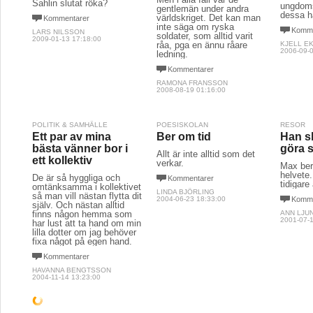
Sahlin slutat röka?
ungdoms
gentlemän under andra
dessa ha
världskriget. Det kan man
Kommentarer
inte säga om ryska
Komme
LARS NILSSON
soldater, som alltid varit
2009-01-13 17:18:00
råa, pga en ännu råare
KJELL E
2006-09-0
ledning.
Kommentarer
RAMONA FRANSSON
2008-08-19 01:16:00
POLITIK & SAMHÄLLE
POESISKOLAN
RESOR
Ett par av mina
Ber om tid
Han sk
bästa vänner bor i
göra 
Allt är inte alltid som det
ett kollektiv
verkar.
Max ber
helvete.
De är så hyggliga och
Kommentarer
tidigare
omtänksamma i kollektivet
LINDA BJÖRLING
så man vill nästan flytta dit
2004-06-23 18:33:00
Komme
själv. Och nästan alltid
finns någon hemma som
ANN LJU
2001-07-1
har lust att ta hand om min
lilla dotter om jag behöver
fixa något på egen hand.
Kommentarer
HAVANNA BENGTSSON
2004-11-14 13:23:00
LITTERATUR & POESI
POLITIK & SAMHÄLLE
KULTUR 
A wish upon a star
Det funkar inte i