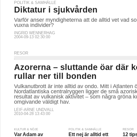
POLITIK & SAMHÄLLE
Diktatur i sjukvården
Varför anser myndigheterna att de alltid vet vad so
vuxna individer?
INGRID WENNERHAG
2004-09-13 02:30:00
RESOR
Azorerna – sluttande öar där 
rullar ner till bonden
Vulkanutbrott är inte alltid av ondo. Mitt i Atlanten
Nordatlantiska centralryggen ligger de små azorisk
resultat av vulkanisk aktivitet – som några gröna ko
omgivande väldigt hav.
LEIF-ARNE UNDVALL
2010-04-28 13:43:00
KULTUR & NÖJE
POLITIK & SAMHÄLLE
RESOR
Var Adam av
Ett nej är alltid ett
12 tip