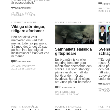
är oacceptabelt."
Komme
Kommentarer
BIRGITT
2005-01-1
JYTTE GUTELAND
2007-10-31 15:53:00
LITTERATUR & POESI
POLITIK & SAMHÄLLE
KULTUR 
Viktiga störningar,
tidigare aforismer
Han har alltid varit
medveten om vad folk
menar. Lider av paranoia.
Så med det är det då sagt
Samhällets själsliga
Svens
att han inte kan sig på
insinuationer? Han vet vad
giftspridare
schla
ni menar.
En bra människa eller
"När det
Kommentarer
regering försöker göra
röstar 
människor oberoende och
alltid p
JOHANN VON FRITZ
2013-02-28 12:35:00
stabila. De som ständigt
och det 
påminner dig om att du
fått så 
behöver dem för att
Eurovis
överleva, har alltid något
under d
att vinna på ditt beroende.
Komme
Kommentarer
WILLIAM
2010-03-0
CARL NORBERG
2012-10-17 08:00:00
POLITIK & SAMHÄLLE
POLITIK & SAMHÄLLE
POLITIK