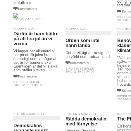
och giri
omfattning.
förstöra
Kommentarer
Komme
BILLY R
2005-01-04 16:56:00
2001-08-2
KROPP & SJÄL
KROPP & SJÄL
POLITIK
Därför är barn bättre
på att fira jul än vi
Orden som inte
Behöv
vuxna
hann landa
kläder
klima
Vi lägger ner all energi vi
Det är viktigt att ta sig tid i
har på att få julen bra,
en värld som trotsar all tid.
"När ska
samtidigt som vi säger att
själva 
det är för barnens skull.
Kommentarer
kejsare
Egentligen är det vi själva
BIRGITTA STIEFLER
Jag hop
som ställer kraven.
2009-11-29 16:54:00
annars
Kommentarer
vetensk
helhet s
KARIN HOLMBERG
trovärdi
2009-12-23 11:39:00
Komme
PETER S
2007-08-0
POLITIK & SAMHÄLLE
POLITIK & SAMHÄLLE
KULTUR 
Rädda demokratin
The F
med förnyelse
Demokratins
En konsp
enkelhe
svagaste punkt