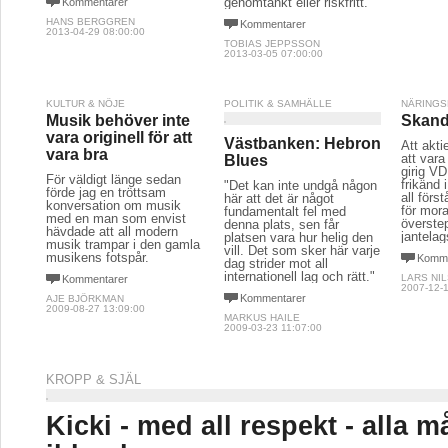
genomtänkt eller riskfritt.
Kommentarer
HANS BERGGREN
Kommentarer
2013-04-29 08:00:00
TOBIAS JEPPSSON
2013-03-05 07:00:00
KULTUR & NÖJE
POLITIK & SAMHÄLLE
NÄRINGS
Musik behöver inte
Skand
vara originell för att
Västbanken: Hebron
Att akti
vara bra
att var
Blues
girig VD
För väldigt länge sedan
frikänd 
"Det kan inte undgå någon
förde jag en tröttsam
all förs
här att det är något
konversation om musik
för mora
fundamentalt fel med
med en man som envist
överste
denna plats, sen får
hävdade att all modern
jantela
platsen vara hur helig den
musik trampar i den gamla
vill. Det som sker här varje
musikens fotspår.
Komme
dag strider mot all
internationell lag och rätt."
LARS NI
Kommentarer
2007-12-1
Kommentarer
AJE BJÖRKMAN
2009-08-27 13:09:00
MARKUS HAILE
2009-03-23 11:07:00
KROPP & SJÄL
Kicki - med all respekt - alla m