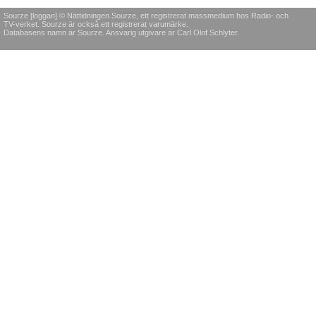
Sourze [loggan] © Nättidningen Sourze, ett registrerat massmedium hos Radio- och
TV-verket. Sourze är också ett registrerat varumärke.
Databasens namn är Sourze. Ansvarig utgivare är Carl Olof Schlyter.