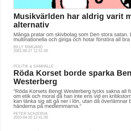
Musikvärlden har aldrig varit 
alternativ
Många pratar om skivbolag som Den stora satan. 
multinationella och giriga och hotar förstöra all bra
BILLY RIMGARD
2001-08-27 12:51:00
POLITIK & SAMHÄLLE
Röda Korset borde sparka Be
Westerberg
"Röda Korsets Bengt Westerberg tycks sakna all fo
om etik och moral då han inte ens vid en kritiksto
kan tänka sig att gå ner i lön, utan då överlämnar b
händerna på medlemmarna."
PETER SCHJERVA
2010-04-20 12:41:00