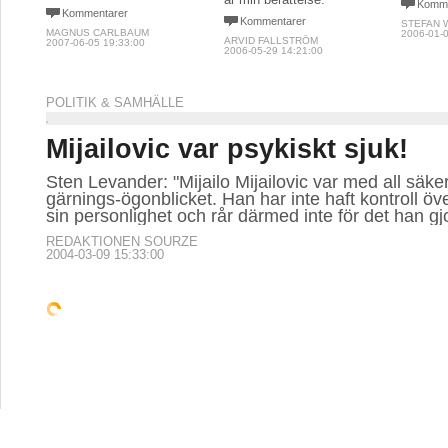
Komme
Kommentarer
Kommentarer
STEFAN 
MAGNUS CARLBAUM
2006-01-0
ARVID FALLSTRÖM
2007-06-05 19:33:00
2006-05-29 14:21:00
POLITIK & SAMHÄLLE
Mijailovic var psykiskt sjuk!
Sten Levander: "Mijailo Mijailovic var med all säker
gärnings-ögonblicket. Han har inte haft kontroll över
sin personlighet och rår därmed inte för det han gj
REDAKTIONEN SOURZE
2004-03-09 15:33:00