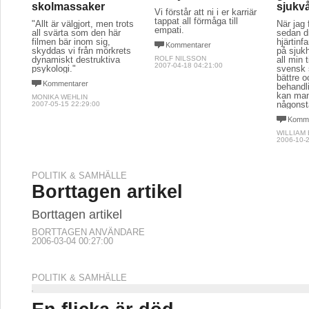
skolmassaker
sjukv
Vi förstår att ni i er karriär
tappat all förmåga till
"Allt är välgjort, men trots
När jag 
empati.
all svärta som den här
sedan d
filmen bär inom sig,
hjärtin
Kommentarer
skyddas vi från mörkrets
på sjukh
dynamiskt destruktiva
ROLF NILSSON
all min t
2007-04-18 04:21:00
psykologi."
svensk 
bättre 
Kommentarer
behandli
kan man
MONIKA WEHLIN
någonst
2007-05-15 22:29:00
Komme
WILLIAM
2006-10-2
POLITIK & SAMHÄLLE
Borttagen artikel
Borttagen artikel
BORTTAGEN ANVÄNDARE
2006-03-04 00:27:00
POLITIK & SAMHÄLLE