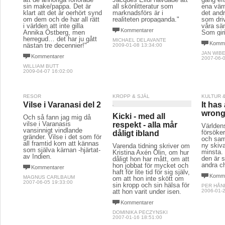
sin make/pappa. Det är
all skönlitteratur som
ena vär
klart att det är oerhört synd
marknadsförs är i
det and
om dem och de har all rätt
realiteten propaganda."
som driv
i världen att inte gilla
våra sä
Kommentarer
Annika Östberg, men
Som gir
herregud… det har ju gått
MICHAEL DELAVANTE
Komme
nästan tre decennier!"
2009-01-08 13:34:00
JAN WIB
Kommentarer
2007-06-0
WILLIAM BUTT
2009-04-07 16:02:00
RESOR
KROPP & SJÄL
KULTUR 
Vilse i Varanasi del 2
It has
wrong
Kicki - med all
Och så fann jag mig då
vilse i Varanasis
respekt - alla mår
Världens
vansinnigt vindlande
försöker
dåligt ibland
gränder. Vilse i det som för
och samt
all framtid kom att kännas
ny skiva
Varenda tidning skriver om
som själva kärnan -hjärtat-
minsta. 
Kristina Axén Olin, om hur
av Indien.
den är 
dåligt hon har mått, om att
andra c
hon jobbat för mycket och
Kommentarer
haft för lite tid för sig själv,
Komme
MAGNUS CARLBAUM
om att hon inte skött om
2007-06-05 19:33:00
sin kropp och sin hälsa för
PER HÅN
att hon varit under isen.
2006-01-2
Kommentarer
DOMINIKA PECZYNSKI
2007-01-16 18:51:00