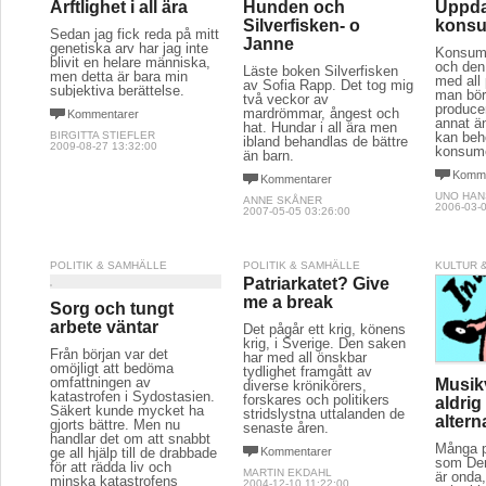
Ärftlighet i all ära
Hunden och
Uppda
Silverfisken- o
konsu
Sedan jag fick reda på mitt
Janne
genetiska arv har jag inte
Konsumt
blivit en helare människa,
och den
Läste boken Silverfisken
men detta är bara min
med all
av Sofia Rapp. Det tog mig
subjektiva berättelse.
man bör 
två veckor av
produce
mardrömmar, ångest och
Kommentarer
annat ä
hat. Hundar i all ära men
BIRGITTA STIEFLER
kan behö
ibland behandlas de bättre
2009-08-27 13:32:00
konsume
än barn.
Komme
Kommentarer
UNO HA
ANNE SKÅNER
2006-03-0
2007-05-05 03:26:00
POLITIK & SAMHÄLLE
POLITIK & SAMHÄLLE
KULTUR 
Patriarkatet? Give
me a break
Sorg och tungt
arbete väntar
Det pågår ett krig, könens
krig, i Sverige. Den saken
Från början var det
har med all önskbar
omöjligt att bedöma
tydlighet framgått av
omfattningen av
Musik
diverse krönikörers,
katastrofen i Sydostasien.
forskares och politikers
aldrig
Säkert kunde mycket ha
stridslystna uttalanden de
altern
gjorts bättre. Men nu
senaste åren.
handlar det om att snabbt
Många p
ge all hjälp till de drabbade
Kommentarer
som Den
för att rädda liv och
MARTIN EKDAHL
är onda,
minska katastrofens
2004-12-10 11:22:00