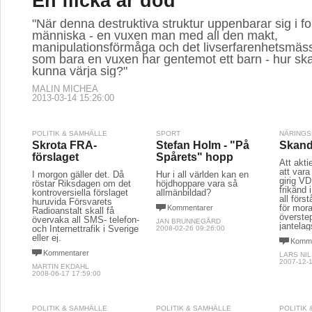
En flicka är död
"När denna destruktiva struktur uppenbarar sig i f
människa - en vuxen man med all den makt,
manipulationsförmåga och det livserfarenhetsmäs
som bara en vuxen har gentemot ett barn - hur ska
kunna värja sig?"
MALIN MICHEA
2013-03-14 15:26:00
POLITIK & SAMHÄLLE
SPORT
NÄRINGS
Skrota FRA-
Stefan Holm - "På
Skand
förslaget
Spårets" hopp
Att akti
att var
I morgon gäller det. Då
Hur i all världen kan en
girig VD
röstar Riksdagen om det
höjdhoppare vara så
frikänd 
kontroversiella förslaget
allmänbildad?
all förs
huruvida Försvarets
för mora
Kommentarer
Radioanstalt skall få
överste
övervaka all SMS- telefon-
JAN BRUNNEGÅRD
jantela
och Internettrafik i Sverige
2008-02-26 09:26:00
eller ej.
Komme
Kommentarer
LARS NI
2007-12-1
MARTIN EKDAHL
2008-06-17 17:59:00
POLITIK & SAMHÄLLE
POLITIK & SAMHÄLLE
POLITIK