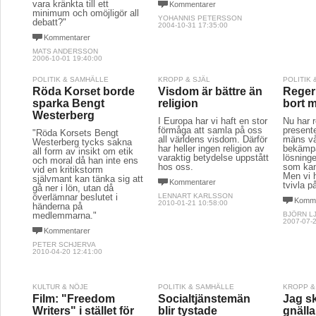
vara kränkta till ett
Kommentarer
minimum och omöjligör all
YOHANNIS PETERSSON
debatt?"
2004-10-31 17:35:00
Kommentarer
MATS ANDERSSON
2006-10-01 19:40:00
POLITIK & SAMHÄLLE
KROPP & SJÄL
POLITIK
Röda Korset borde
Visdom är bättre än
Reger
sparka Bengt
religion
bort 
Westerberg
I Europa har vi haft en stor
Nu har 
förmåga att samla på oss
presente
"Röda Korsets Bengt
all världens visdom. Därför
mäns vå
Westerberg tycks sakna
har heller ingen religion av
bekämpa
all form av insikt om etik
varaktig betydelse uppstått
lösninge
och moral då han inte ens
hos oss.
som kan
vid en kritikstorm
Men vi h
självmant kan tänka sig att
Kommentarer
tvivla p
gå ner i lön, utan då
överlämnar beslutet i
LENNART KARLSSON
Komme
2010-01-21 10:58:00
händerna på
medlemmarna."
BJÖRN L
2007-07-2
Kommentarer
PETER SCHJERVA
2010-04-20 12:41:00
KULTUR & NÖJE
POLITIK & SAMHÄLLE
KROPP &
Film: "Freedom
Socialtjänstemän
Jag sk
Writers" i stället för
blir tystade
gnälla