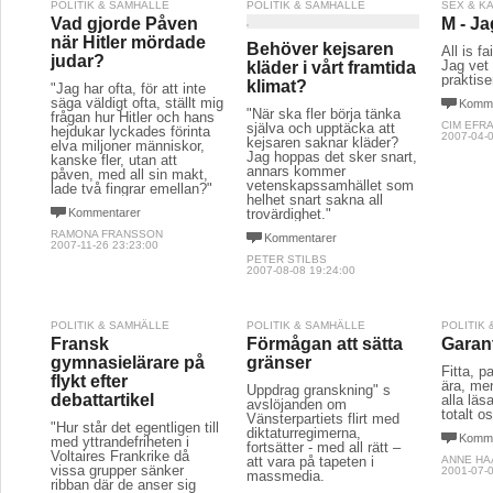
POLITIK & SAMHÄLLE
POLITIK & SAMHÄLLE
SEX & K
Vad gjorde Påven
M - Ja
när Hitler mördade
Behöver kejsaren
All is fa
judar?
Jag vet 
kläder i vårt framtida
praktiser
klimat?
"Jag har ofta, för att inte
säga väldigt ofta, ställt mig
Komme
"När ska fler börja tänka
frågan hur Hitler och hans
CIM EFR
själva och upptäcka att
hejdukar lyckades förinta
2007-04-0
kejsaren saknar kläder?
elva miljoner människor,
Jag hoppas det sker snart,
kanske fler, utan att
annars kommer
påven, med all sin makt,
vetenskapssamhället som
lade två fingrar emellan?"
helhet snart sakna all
Kommentarer
trovärdighet."
RAMONA FRANSSON
Kommentarer
2007-11-26 23:23:00
PETER STILBS
2007-08-08 19:24:00
POLITIK & SAMHÄLLE
POLITIK & SAMHÄLLE
POLITIK
Fransk
Förmågan att sätta
Garant
gymnasielärare på
gränser
Fitta, pa
flykt efter
ära, me
Uppdrag granskning" s
debattartikel
alla läs
avslöjanden om
totalt os
Vänsterpartiets flirt med
"Hur står det egentligen till
diktaturregimerna,
Komme
med yttrandefriheten i
fortsätter - med all rätt –
Voltaires Frankrike då
att vara på tapeten i
ANNE HA
vissa grupper sänker
2001-07-0
massmedia.
ribban där de anser sig