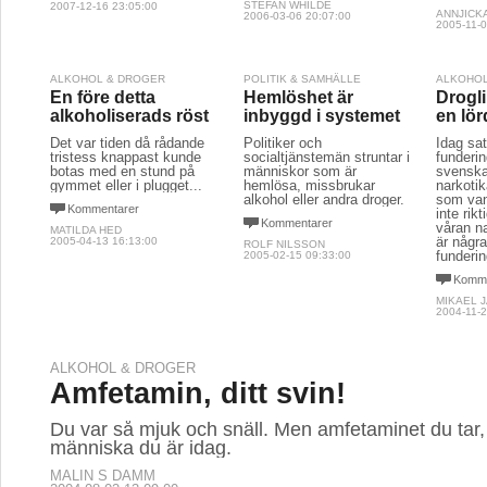
STEFAN WHILDE
2007-12-16 23:05:00
ANNJICK
2006-03-06 20:07:00
2005-11-0
ALKOHOL & DROGER
POLITIK & SAMHÄLLE
ALKOHOL
En före detta
Hemlöshet är
Drogli
alkoholiserads röst
inbyggd i systemet
en lör
Det var tiden då rådande
Politiker och
Idag sat
tristess knappast kunde
socialtjänstemän struntar i
funderin
botas med en stund på
människor som är
svensk
gymmet eller i plugget...
hemlösa, missbrukar
narkotik
alkohol eller andra droger.
som van
Kommentarer
inte rik
Kommentarer
våran na
MATILDA HED
är någr
2005-04-13 16:13:00
ROLF NILSSON
funderin
2005-02-15 09:33:00
Komme
MIKAEL 
2004-11-2
ALKOHOL & DROGER
Amfetamin, ditt svin!
Du var så mjuk och snäll. Men amfetaminet du tar, g
människa du är idag.
MALIN S DAMM