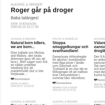
ALKOHOL & DROGER
Roger går på droger
Baka talänges!
ERIK SVENSSON
2005-02-10 22:17:00
ALKOHOL & DROGER
POLITIK & SAMHÄLLE
ALKOHOL
Natural born killers,
Stoppa
Vidar
we are born...
smuggelkungar och
oansv
svarthandlare!
drogli
Dom kallade oss Mickey
and Mallory, den totala
Generösare införselregler
Den 9 A
drömmen gavs till oss att
för alkohol i kombination
en artik
leva i. Men sagan som fick
med låga priser i länder
oansvari
en sådan underbar
som Danmark och
Det raml
inledning fick ett
Tyskland är en stor del av
och kom
mardrömslikt slut vi inte
förklaringen till att trafiken
med den
förtjänade...
över Öresundsbron i
kunna b
sommar blev rekordstor.
Kommentarer
Komme
Kommentarer
SOFIE FLORYD
MIKAEL 
2004-09-27 20:48:00
2004-08-1
HENRIK VON SYDOW
2004-09-23 15:15:00
ALKOHOL & DROGER
ALKOHOL & DROGER
ALKOHOL