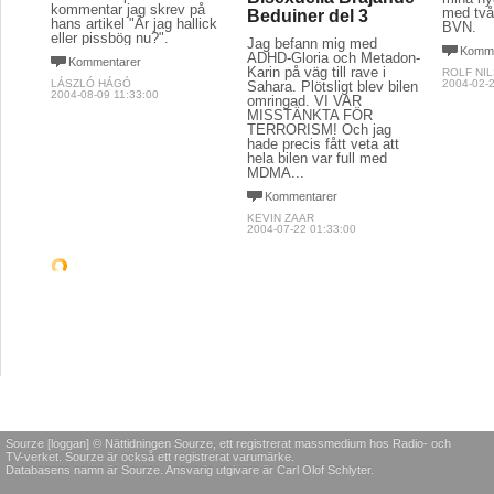
kommentar jag skrev på
med två
Beduiner del 3
hans artikel "Är jag hallick
BVN.
eller pissbög nu?".
Jag befann mig med
Komme
ADHD-Gloria och Metadon-
Kommentarer
Karin på väg till rave i
ROLF NI
LÁSZLÓ HÁGÓ
2004-02-2
Sahara. Plötsligt blev bilen
2004-08-09 11:33:00
omringad. VI VAR
MISSTÄNKTA FÖR
TERRORISM! Och jag
hade precis fått veta att
hela bilen var full med
MDMA...
Kommentarer
KEVIN ZAAR
2004-07-22 01:33:00
ALKOHOL & DROGER
POLITIK & SAMHÄLLE
ALKOHOL
Sluta knarka och
Den största boven
Jul: p
hjälp världens barn!
arg -
Samtidigt som en
manifestation mot våldet
Droger är en
För mån
hölls knivskars en man
miljardindustri, det
julen en
några kilometer bort på
genererar stora summor
För mån
Medborgarplatsen. Alkohol
och de som håvar in dessa
innebär 
hade förmodligen spelat
pengar lever ett bedrägligt
Vi måst
sin roll som så ofta då
lyxliv.
och bör
våldsbrott begås.
problem
Kommentarer
Kommentarer
Komme
RAMONA FRANSSON
SIMON HEDLIN LARSSON
2008-10-30 00:12:00
CARINA 
2007-11-04 10:09:00
2006-12-0