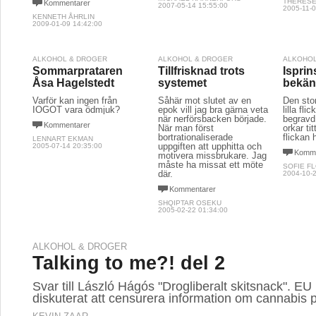
THERESE
Kommentarer
2007-05-14 15:55:00
2005-11-0
KENNETH ÅHRLIN
2009-01-09 14:42:00
ALKOHOL & DROGER
ALKOHOL & DROGER
ALKOHOL
Sommarprataren
Tillfrisknad trots
Ispri
Åsa Hagelstedt
systemet
bekän
Varför kan ingen från
Såhär mot slutet av en
Den stor
IOGOT vara ödmjuk?
epok vill jag bra gärna veta
lilla fli
när nerförsbacken började.
begravd
Kommentarer
När man först
orkar ti
bortrationaliserade
flickan h
LENNART EKMAN
uppgiften att upphitta och
2005-07-14 20:35:00
Komme
motivera missbrukare. Jag
måste ha missat ett möte
SOFIE F
där.
2004-10-2
Kommentarer
SHQIPTAR OSEKU
2005-02-22 01:34:00
ALKOHOL & DROGER
Talking to me?! del 2
Svar till László Hágós "Drogliberalt skitsnack". EU
diskuterat att censurera information om cannabis p