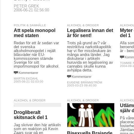
PETER GREK
2006-06-21 02:56:00
POLITIK & SAMHÄLLE
ALKOHOL & DROGER
ALKOHOL
Att spela monopol
Legalisera innan det
Myter
med staten
är för sent!
del 1
Redan för ett år sedan var
Trots på grund av? vår
Alla som
det svenska
restriktiva narkotikapolitik
beroend
alkoholmonopolet i rejält
har vi fler missbrukare än
är - ber
blåsväder när EU-
många andra länder. Jag
Komme
kommissionen stämde
diskuterar i artikeln
Sverige för sitt
huruvida en legalisering av
TOMMIE 
importmonopol för alkohol.
cannabis skulle kunna
2004-09-1
avhjälpa detta.
Kommentarer
Kommentarer
MARTIN EKDAHL
2005-06-21 02:03:00
EUGENE BRÄNNSTRÖM
2005-03-23 09:40:00
ALKOHOL & DROGER
ALKOHOL & DROGER
ALKOHOL
Utläm
själv 
Drogliberalt
skitsnack del 1
På våre
placerad
Jag skriver den här artikeln
fosterh
som en reaktion på Kevin
Jämtland
Zaars svar på en
Bisexuella Brajande
mina nya