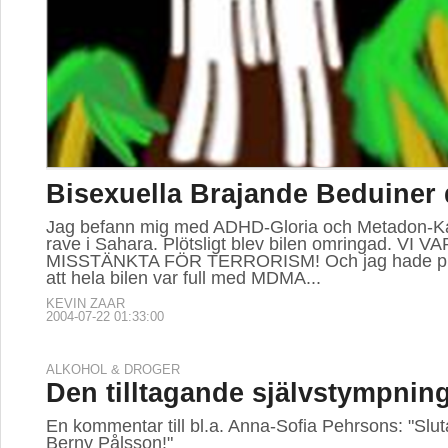
Bisexuella Brajande Beduiner 
Jag befann mig med ADHD-Gloria och Metadon-Kari
rave i Sahara. Plötsligt blev bilen omringad. VI VA
MISSTÄNKTA FÖR TERRORISM! Och jag hade prec
att hela bilen var full med MDMA...
KEVIN ZAAR
2004-07-22 01:33:00
ALKOHOL & DROGER
Den tilltagande självstympnin
En kommentar till bl.a. Anna-Sofia Pehrsons: "Slu
Berny Pålsson!"