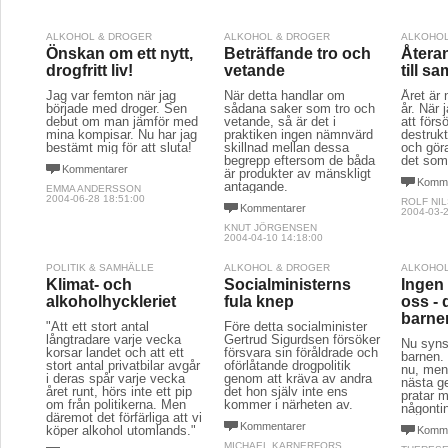
ALKOHOL & DROGER
ALKOHOL & DROGER
ALKOHOL
Önskan om ett nytt,
Beträffande tro och
Återa
drogfritt liv!
vetande
till s
Jag var femton när jag
När detta handlar om
Året är
började med droger. Sen
sådana saker som tro och
år. När
debut om man jämför med
vetande, så är det i
att förs
mina kompisar. Nu har jag
praktiken ingen nämnvärd
destruk
bestämt mig för att sluta!
skillnad mellan dessa
och gör
begrepp eftersom de båda
det som
Kommentarer
är produkter av mänskligt
Komme
antagande.
EMMA ANDERSSON
2004-06-28 18:51:00
ROLF NI
Kommentarer
2004-03-2
KNUT JÖRGENSEN
2004-04-10 14:18:00
POLITIK & SAMHÄLLE
ALKOHOL & DROGER
ALKOHOL
Klimat- och
Socialministerns
Ingen
alkoholhyckleriet
fula knep
oss -
barne
"Att ett stort antal
Före detta socialminister
långtradare varje vecka
Gertrud Sigurdsen försöker
Nu syns
korsar landet och att ett
försvara sin föråldrade och
barnen.
stort antal privatbilar avgår
oförlåtande drogpolitik
nu, men
i deras spår varje vecka
genom att kräva av andra
nästa ge
året runt, hörs inte ett pip
det hon själv inte ens
pratar m
om från politikerna. Men
kommer i närheten av.
någonti
däremot det förfärliga att vi
Kommentarer
köper alkohol utomlands."
Komme
MICHAEL KARNERFORS