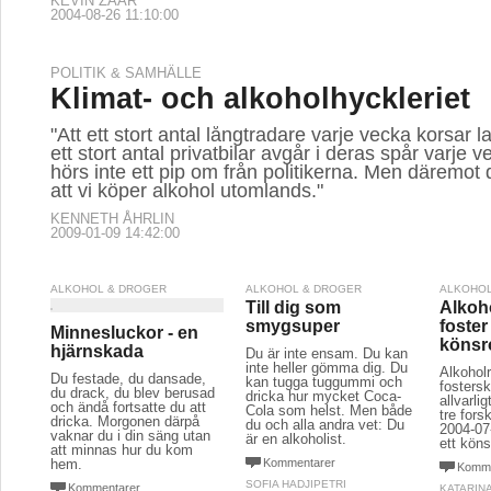
KEVIN ZAAR
2004-08-26 11:10:00
POLITIK & SAMHÄLLE
Klimat- och alkoholhyckleriet
"Att ett stort antal långtradare varje vecka korsar l
ett stort antal privatbilar avgår i deras spår varje v
hörs inte ett pip om från politikerna. Men däremot d
att vi köper alkohol utomlands."
KENNETH ÅHRLIN
2009-01-09 14:42:00
ALKOHOL & DROGER
ALKOHOL & DROGER
ALKOHOL
Till dig som
Alkoh
smygsuper
foster
Minnesluckor - en
könsr
hjärnskada
Du är inte ensam. Du kan
inte heller gömma dig. Du
Alkohol
Du festade, du dansade,
kan tugga tuggummi och
fostersk
du drack, du blev berusad
dricka hur mycket Coca-
allvarli
och ändå fortsatte du att
Cola som helst. Men både
tre for
dricka. Morgonen därpå
du och alla andra vet: Du
2004-07-
vaknar du i din säng utan
är en alkoholist.
ett köns
att minnas hur du kom
hem.
Kommentarer
Komme
SOFIA HADJIPETRI
Kommentarer
KATARIN