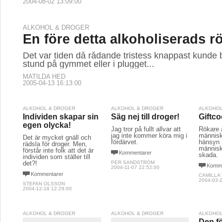
2004-08-02 13:09:00
ALKOHOL & DROGER
En före detta alkoholiserads r
Det var tiden då rådande tristess knappast kunde
stund på gymmet eller i plugget...
MATILDA HED
2005-04-13 16:13:00
ALKOHOL & DROGER
ALKOHOL & DROGER
ALKOHOL
Individen skapar sin
Säg nej till droger!
Giftco
egen olycka!
Jag tror på fullt allvar att
Rökare ä
jag inte kommer köra mig i
människ
Det är mycket gnäll och
fördärvet.
hänsyn 
rädsla för droger. Men,
människo
förstår inte folk att det är
Kommentarer
skada.
individen som ställer till
det?!
PER SANDSTRÖM
Komme
2004-11-07 22:52:00
Kommentarer
CAMILLA
2004-03-2
STEFAN OLSSON
2004-12-18 12:29:00
ALKOHOL & DROGER
ALKOHOL & DROGER
ALKOHOL
Den fö