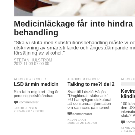
Medicinläckage får inte hindra
behandling
"Ska vi sluta med substitutionsbehandling måste vi oc
utskrivning av smärtstillande och ångestdämpande me
försäljning av alkohol."
STEFAN HULSTRÖM
2012-11-09 07:00:00
ALKOHOL & DROGER
ALKOHOL & DROGER
ALKOHOL
LSD är min medicin
Talking to me?! del 2
Kevin
Ska fatta mig kort. Jag är
Svar till László Hágós
personlighetsförändrad.
"Drogliberalt skitsnack".
kändis
EU har nyligen diskuterat
Kommentarer
att censurera information
100 känd
om cannabis på internet.
den USA
JAKOB JENSEN
2005-09-08 12:38:00
inkvisit
Kommentarer
sluta? 
KEVIN ZAAR
Komme
2004-08-26 11:10:00
KEVIN Z
2004-07-3