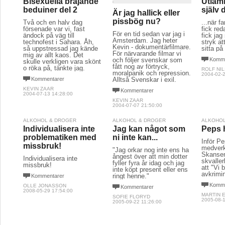
Bisexuella brajande
Utläm
beduiner del 2
själv 
Är jag hallick eller
pissbög nu?
Två och en halv dag
...när 
försenade var vi, fast
fick re
För en tid sedan var jag i
ändock på väg till
fick jag
Amsterdam. Jag heter
technofest i Sahara. Åh,
stryk at
Kevin - dokumentärfilmare.
så uppstressad jag kände
sitta på 
För närvarande filmar vi
mig av allt kaos. Det
och följer svenskar som
Komme
skulle verkligen vara skönt
fått nog av förtryck,
o röka på, tänkte jag.
ROLF NI
moralpanik och repression.
2004-02-2
Kommentarer
Alltså Svenskar i exil.
KEVIN ZAAR
Kommentarer
2004-07-13 14:28:00
KEVIN ZAAR
2004-07-07 21:50:00
ALKOHOL & DROGER
ALKOHOL & DROGER
ALKOHOL
Individualisera inte
Jag kan något som
Peps h
problematiken med
ni inte kan...
Inför P
missbruk!
medverk
"Jag orkar nog inte ens ha
Skansen
ångest över att min dotter
Individualisera inte
skvalle
fyller fyra år idag och jag
missbruk!
att "Vi 
inte köpt present eller ens
avkrimin
ringt henne."
Kommentarer
Komme
OLLE JONASSON
Kommentarer
2008-05-29 17:54:00
MARTIN 
SOFIE FLORYD
2005-08-1
2005-09-22 11:26:00