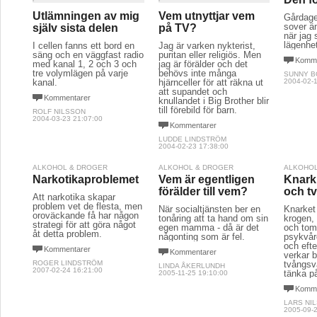
Utlämningen av mig
Vem utnyttjar vem
Gårdage
sover ä
själv sista delen
på TV?
när jag 
lägenhe
I cellen fanns ett bord en
Jag är varken nykterist,
säng och en väggfast radio
puritan eller religiös. Men
Komme
med kanal 1, 2 och 3 och
jag är förälder och det
tre volymlägen på varje
behövs inte många
SUNNY 
kanal.
hjärnceller för att räkna ut
2004-02-1
att supandet och
Kommentarer
knullandet i Big Brother blir
till förebild för barn.
ROLF NILSSON
2004-03-23 21:07:00
Kommentarer
LUDDE LINDSTRÖM
2004-02-23 17:38:00
ALKOHOL & DROGER
ALKOHOL & DROGER
ALKOHOL
Narkotikaproblemet
Vem är egentligen
Knark
förälder till vem?
och t
Att narkotika skapar
problem vet de flesta, men
När socialtjänsten ber en
Knarket 
oroväckande få har någon
tonåring att ta hand om sin
krogen, 
strategi för att göra något
egen mamma - då är det
och tom
åt detta problem.
någonting som är fel.
psykvår
och efte
Kommentarer
Kommentarer
verkar b
ROGER LINDSTRÖM
tvångsvå
LINDA ÅKERLUNDH
2007-02-24 16:21:00
tänka p
2005-11-25 19:10:00
Komme
LARS NI
2005-09-2