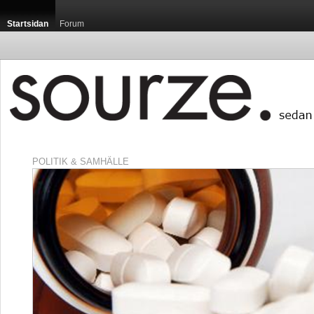
Startsidan
Forum
POLITIK & SAMHÄLLE
Startsidan / Luxemb
Luxemburg är med si
som, sett till capita,
publikationen Guide M