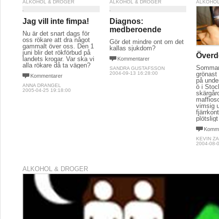
ALKOHOL & DROGER
ALKOHOL & DROGER
ALKOHOL
Jag vill inte fimpa!
Diagnos:
medberoende
Nu är det snart dags för
oss rökare att dra något
Gör det mindre ont om det
gammalt över oss. Den 1
kallas sjukdom?
juni blir det rökförbud på
Överd
landets krogar. Var ska vi
Kommentarer
alla rökare då ta vägen?
Sommar
SANDRA GUSTAFSSON
grönast
2004-09-13 16:28:00
Kommentarer
på unde
ANNA DRANGEL
ö i Sto
2005-04-25 19:18:00
skärgår
maffios
vimsig 
fjärrkon
plötsligt
Komme
KEVIN Z
2004-08-0
ALKOHOL & DROGER