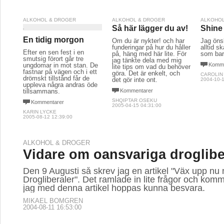
ALKOHOL & DROGER
ALKOHOL & DROGER
ALKOHOL
Så här lägger du av!
Shine
En tidig morgon
Om du är nykter! och har
Jag önsk
funderingar på hur du håller
alltid s
Efter en sen fest i en
på, häng med här lite. För
som bar
smutsig förort går tre
jag tänkte dela med mig
ungdomar in mot stan. De
Komme
lite tips om vad du behöver
fastnar på vägen och i ett
göra. Det är enkelt, och
CAROLIN
drömskt tillstånd får de
det gör inte ont.
2004-10-1
uppleva några andras öde
tillsammans.
Kommentarer
SHQIPTAR OSEKU
Kommentarer
2005-04-15 04:31:00
KARIN LYCKE
2005-08-12 12:39:00
ALKOHOL & DROGER
Vidare om oansvariga droglibe
Den 9 Augusti så skrev jag en artikel "Väx upp nu 
Drogliberaler". Det ramlade in lite frågor och ko
jag med denna artikel hoppas kunna besvara.
MIKAEL BOMGREN
2004-08-11 16:53:00