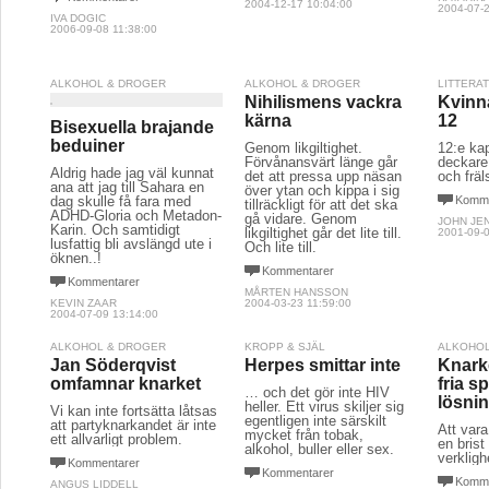
2004-12-17 10:04:00
2004-07-2
IVA DOGIC
2006-09-08 11:38:00
ALKOHOL & DROGER
ALKOHOL & DROGER
LITTERA
Nihilismens vackra
Kvinna
kärna
12
Bisexuella brajande
beduiner
Genom likgiltighet.
12:e kap
Förvånansvärt länge går
deckare
Aldrig hade jag väl kunnat
det att pressa upp näsan
och fräl
ana att jag till Sahara en
över ytan och kippa i sig
dag skulle få fara med
Komme
tillräckligt för att det ska
ADHD-Gloria och Metadon-
gå vidare. Genom
JOHN JE
Karin. Och samtidigt
likgiltighet går det lite till.
2001-09-0
lusfattig bli avslängd ute i
Och lite till.
öknen..!
Kommentarer
Kommentarer
MÅRTEN HANSSON
KEVIN ZAAR
2004-03-23 11:59:00
2004-07-09 13:14:00
ALKOHOL & DROGER
KROPP & SJÄL
ALKOHOL
Jan Söderqvist
Herpes smittar inte
Knark
omfamnar knarket
fria s
… och det gör inte HIV
lösni
heller. Ett virus skiljer sig
Vi kan inte fortsätta låtsas
egentligen inte särskilt
att partyknarkandet är inte
Att vara 
mycket från tobak,
ett allvarligt problem.
en brist
alkohol, buller eller sex.
verkligh
Kommentarer
Kommentarer
Komme
ANGUS LIDDELL