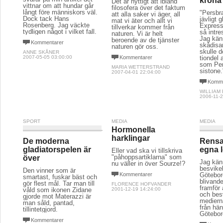
Hormonella
harklingar
De moderna
Rensa
gladiatorspelen är
egna l
Eller vad ska vi tillskriva
"påhoppsartiklarna" som
över
Jag kän
nu väller in över Sourze!?
besvikel
Den vinner som är
Kommentarer
Götebo
smartast, fuskar bäst och
blivande
gör flest mål. Tar man till
FLORENCE HOFVANDER
framför 
våld som ikonen Zidane
2001-12-19 14:24:00
och bes
gjorde mot Materazzi är
mediern
man såld, pantad,
från hän
tillintetgjord.
Götebor
Kommentarer
Komme
LARS BRED
EMMA J
2006-07-10 15:26:00
2001-06-2
POLITIK & SAMHÄLLE
POLITIK & SAMHÄLLE
POLITIK
Jag skäms över att
Oviss framtid för de
Lars L
vara svensk!
skyldiga i
också
Sturebymålet
Hur långt har det gått här i
"Naturli
landet, när inte Sune 80
Marilou
Det blev fällande dom för
och Alice 80 får bo ihop
artikel 
de båda 16-åringarna, som
efter 60 års äktenskap?
och pers
planerade och genomförde
men min 
mordet i Stureby. Ett helt
Kommentarer
läste h
riktigt beslut och jag är
Lars Lej
PIA ISAKSSON
uppriktigt glad över att de
är det a
2010-04-09 13:17:00
fick ett straff värt namnet.
inte utr
sin karr
Kommentarer