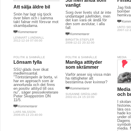
Jul men ändå som
Finsk
vanligt
Att sälja äldre bil
Jag föd
bomber f
Sorg över livets slut är inte
Snön har lagt sig tjock
hemkvar
undantaget julefriden, men
över bilen och i samma
det kan vara ok ändå för
takt falnar mitt försvar mot
Komme
den som avslutar, i alla
skambjudarna.
fall.
UNTO SE
2007-12-1
Kommentarer
Kommentarer
LENNART LUNDWALL
BIRGITTA STIEFLER
2012-12-16 07:00:00
2008-12-22 20:32:00
POLITIK & SAMHÄLLE
POLITIK & SAMHÄLLE
MEDIA
Lönsam fylla
Manliga attityder
som skrämmer
SSU gläds över ökat
medlemsantal.
Varför anser sig vissa män
"Töntstämpeln är borta, vi
ha rättigheter att
har en approach som är
bestämma över kvinnor?
annorlunda och det finns
en positiv attityd till oss
Kommentarer
Media 
nu", säger pressekreterare
och b
SUSANNE GRÄSLUND
Peter Skeppström DN
2002-01-24 15:10:00
11/5.
I skola
historie
Kommentarer
lära os
LARS NILSSON
hade kon
2006-05-13 23:40:00
under ol
Dagens 
symboli
media. 