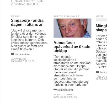
LENNART KARLSSON
2012-10-23 08:00:00
RESOR
POLITIK & SAMHÄLLE
MEDIA
Singapore - andra
dagen i råttans år
Mångf
skapa
"Jag vill dricka mer och
fundera över den vördnad
För ett 
för ålder som finns i den
sedan sk
kinesiska kulturen. Och
"Ytans 
Atmosfären
kärlek mellan generationer.
innehåll
Men glaset är tomt och
opåverkad av ökade
publice
likaså fklaskan."
utsläpp
Sourze.s
Kommentarer
tidning
"Den ökande
från Spr
JAN WIBERG
koldioxidhalten i
även skr
2008-02-07 12:13:00
atmosfären är inte orsakad
Sourze.
av människans utsläpp
- Bunke
utan är en naturlig jämvikt
mellan koldioxid i
Komme
atmosfären och haven
PÄR LAR
som bestäms av
2006-06-1
havsvattentemperaturens
fördelning över jordytan."
Kommentarer
FRED GOLDBERG
2007-05-25 09:44:00