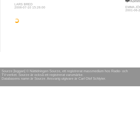
avgår?"
MAX BERGANDER
2009-09-11 14:27:00
Komme
PIA ISA
2009-06-1
POLITIK & SAMHÄLLE
POLITIK & SAMHÄLLE
MEDIA
Efter 66 år lät Sourze
Är
Tänk 
mig göra klassresan
handikapptoaletter
Sjödi
handikappvänliga?
Jag undrar om över- och
Jag tyck
medelklassen fortfarande
märkligt
Vad exakt är det som är
lär barnen att tala vårdat
starkar
handikappvänligt på
och tala ädelsmåländska
som byt
handikapptoaletten? Något
eller ädelskånska. Min
löpande
jag har undrat över väldigt
dialekt var ett handikapp.
kanske 
länge men inget som har
det råka
tagits upp, men jag tror
Kommentarer
KVINNA
nog att det är flera som har
YNGVE KARLSSON
tänkt samma tanke utan
Komme
2007-07-01 15:04:00
att röra på kakhålet.
WILLIAM
Kommentarer
2005-08-1
MAJSAN KELLER
2007-01-16 00:11:00
POLITIK & SAMHÄLLE
Hora- och fuckhysterin
Det är rätt att bli upprörd över alla grovheter.