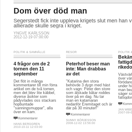
september
av det
Västvär
över vär
Det flöt in många
"Katarina den stora
förödan
kommentarer till min förra
behövde 3 dygn med häst
under hi
artikel om de två tornen,
och vagn: Peter den store
man bea
men det blev lite käbbel,
som älskade båtar roddes
säger si
diverse åsikter som
över på en dag. Nu tar
fattigd
pådyvlades oss stackars
man en katamaran
hopbuntade
nedanför Eremitaget och är
Komme
"sanningsmuppar", alla
där på 30 minuter!"
JAN WIB
över en kam.
2007-09-0
Kommentarer
Kommentarer
SUNNY BÖRJESSON
2008-12-02 13:56:00
HANS BERGGREN
2010-10-11 12:03:00
POLITIK & SAMHÄLLE
LITTERATUR & POESI
POLITIK
Mo-mo-mo-
Israel
motbjudande, sa
premi
Slöjan och
polisen
könsapartheid
Anti-es
mustas
Över öppet vatten ligger
Minervaskolan i Umeå
tar över
sjöröken tät. Det ångar ur
förbjöd en 7 årig flicka att
arbetspa
munnen på personalen från
bära slöja i skolan.
brandkår och polis som
Islamiska
Komme
sliter med att baxa upp
kvinnoföreningen rasade
kroppen ur vattnet. Den
ANNA VE
över beslutet och kallade
2005-11-1
var tung redan innan.
det för diskriminering.
Kommentarer
Kommentarer
ANNA-CARIN COLLIN
SOLEYMAN GHASEMIANI
2006-02-02 10:42:00
2006-04-03 13:52:00