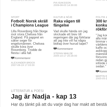
2012-10-23 08:00:00
PIA ISAKSSON
2009-08-03 14:30:00
SPORT
KULTUR & NÖJE
POLITIK
Fotboll: Norsk skräll
Raka vägen till
300 kr
i Champions League
fängelse
konkur
rökfö
Lilla Rosenborg från Norge
Vad skulle hända om jag
mot stora Chelsea från
skickade ett brev till
"Jag ko
England. På pappret en
regeringen där jag förklarar
alla män
säker seger för
att jag inte vill ha några
timmar o
engelsmännen. Chelsea
bidrag över huvud taget?
världen
skulle köra över
kaffe oc
Kommentarer
Rosenborg. Trodde de
askkop
flesta i alla fall.
STEFAN WHILDE
människ
2005-10-17 20:28:00
försvin
Kommentarer
redan gj
ALEXANDER BROCK
införde 
2007-09-19 17:03:00
sedan."
Komme
MARTIN 
2005-05-2
LITTERATUR & POESI
Jag är Nadja - kap 13
Har du tänkt på att du varje dag har makt att best