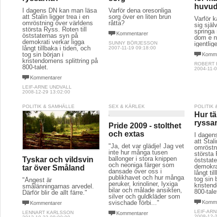
huvud
I dagens DN kan man läsa
Varför dena oresonliga
att Stalin ligger trea i en
sorg över en liten brun
Varför k
omröstning över världens
råtta?
sig själv
största Ryss. Roten till
springa 
Kommentarer
öststaternas syn på
dom e n
demokrati verkar ligga
SUNNY BÖRJESSON
igentlig
långt tillbaka i tiden, och
2007-11-19 09:18:00
tog sin början i
Komme
kristendomens splittring på
ROBERT
800-talet.
2004-11-0
Kommentarer
LEIF-ARNE UNDVALL
2008-12-29 13:02:00
POLITIK & SAMHÄLLE
SEX & KÄRLEK
POLITIK
Hur t
ryssa
Pride 2009 - stolthet
och extas
I dagen
att Stali
"Ja, det var glädje! Jag vet
omröstn
inte hur många tusen
största 
ballonger i stora knippen
Tyskar och vildsvin
öststat
och neoniga färger som
demokrat
tar över Småland
dansade över oss i
långt ti
publikhavet och hur många
tog sin 
"Ångest är
peruker, krinoliner, lyxiga
kristend
smålänningarnas arvedel.
bilar och målade ansikten,
800-tale
Därför blir de allt färre."
silver och guldkläder som
svischade förbi..."
Komme
Kommentarer
LEIF-AR
LENNART KARLSSON
Kommentarer
2008-12-2