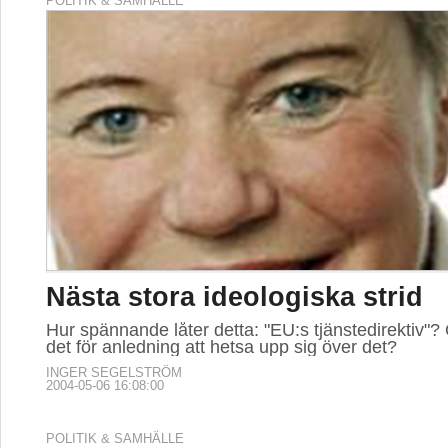
POLITIK & SAMHÄLLE
Nästa stora ideologiska strid
Hur spännande låter detta: "EU:s tjänstedirektiv"?
det för anledning att hetsa upp sig över det?
INGER SEGELSTRÖM
2004-05-06 16:08:00
POLITIK & SAMHÄLLE
Dom över död man
Segerstedt fick inte uppleva krigets slut men han v
allierade skulle segra i kriget.
YNGVE KARLSSON
2012-12-19 07:00:00
POLITIK & SAMHÄLLE
RESOR
POLITIK
Bekä
fattig
4 frågor om de 2
Peterhof beser man
riked
tornen den 11
inte: Man drabbas