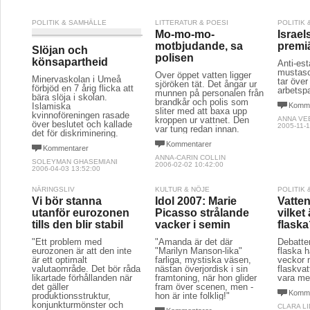
NÄRINGSLIV
KULTUR & NÖJE
POLITIK
Vi bör stanna
Idol 2007: Marie
Vatten 
utanför eurozonen
Picasso strålande
vilket
tills den blir stabil
vacker i semin
flask
"Ett problem med
"Amanda är det där
Debatte
eurozonen är att den inte
"Marilyn Manson-lika"
flaska h
är ett optimalt
farliga, mystiska väsen,
veckor 
valutaområde. Det bör råda
nästan överjordisk i sin
flaskva
likartade förhållanden när
framtoning, när hon glider
vara me
det gäller
fram över scenen, men -
Komme
produktionsstruktur,
hon är inte folklig!"
konjunkturmönster och
CLARA L
Kommentarer
finanspolitik och dessa bör
2007-09-0
konvergera över tid för att
PIA ISAKSSON
undvika asymmetriska
2007-12-01 17:43:00
chocker."
Kommentarer
YNGVE KARLSSON
2010-03-03 10:59:00
SEX & KÄRLEK
POLITIK & SAMHÄLLE
KULTUR 
Vad ska vi göra med
Falsk
bögjävlarna då?
Moralpanikens
Det här 
Sourze 
seger över förnuftet
Nu är det dags för den
Götebor
dekadenta Pride-festivalen
"Du ska
Det är inte utan att jag
igen. Vänd blicken åt
Bästa r
frågar vilket århundrade
sidan, staden kommer