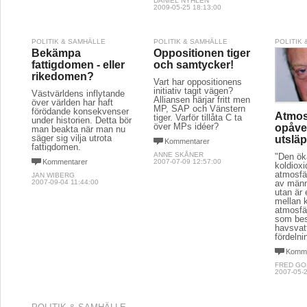
DANIEL NYHLÉN
2009-05-25 18:13:00
POLITIK & SAMHÄLLE
POLITIK & SAMHÄLLE
POLITIK
Bekämpa
Oppositionen tiger
fattigdomen - eller
och samtycker!
rikedomen?
Vart har oppositionens
initiativ tagit vägen?
Västvärldens inflytande
Alliansen härjar fritt men
över världen har haft
MP, SAP och Vänstern
förödande konsekvenser
Atmos
tiger. Varför tillåta C ta
under historien. Detta bör
över MPs idéer?
opåve
man beakta när man nu
säger sig vilja utrota
utslä
Kommentarer
fattigdomen.
ANNE SKÅNER
"Den ö
Kommentarer
2007-07-09 12:57:00
koldioxi
atmosfä
JAN WIBERG
2007-09-04 11:44:00
av männ
utan är 
mellan k
atmosfä
som be
havsvat
fördelni
Komme
FRED G
2007-05-2