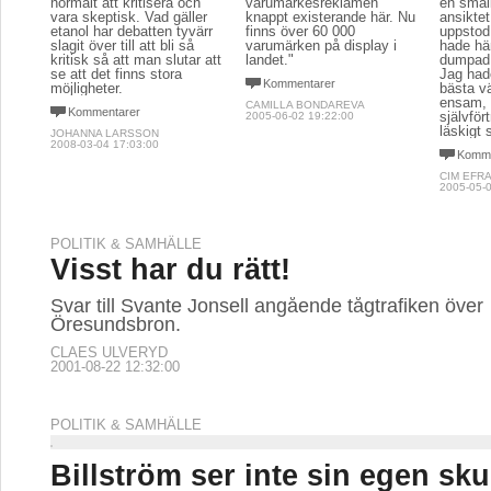
normalt att kritisera och
varumärkesreklamen
en smäll
vara skeptisk. Vad gäller
knappt existerande här. Nu
ansiktet
etanol har debatten tyvärr
finns över 60 000
uppstod 
slagit över till att bli så
varumärken på display i
hade hän
kritisk så att man slutar att
landet."
dumpad,
se att det finns stora
Jag had
Kommentarer
möjligheter.
bästa vä
ensam,
CAMILLA BONDAREVA
Kommentarer
självför
2005-06-02 19:22:00
läskigt 
JOHANNA LARSSON
2008-03-04 17:03:00
Komme
CIM EFR
2005-05-0
POLITIK & SAMHÄLLE
Visst har du rätt!
Svar till Svante Jonsell angående tågtrafiken över
Öresundsbron.
CLAES ULVERYD
2001-08-22 12:32:00
POLITIK & SAMHÄLLE
Billström ser inte sin egen sk