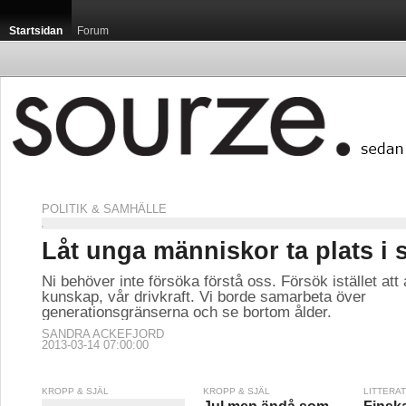
Startsidan
Forum
POLITIK & SAMHÄLLE
Låt unga människor ta plats i 
Ni behöver inte försöka förstå oss. Försök istället at
kunskap, vår drivkraft. Vi borde samarbeta över
generationsgränserna och se bortom ålder.
SANDRA ACKEFJORD
2013-03-14 07:00:00
KROPP & SJÄL
KROPP & SJÄL
LITTERA