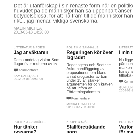
Det är utanförskap i sin renaste form när en politik
huvudet på de människor han så uppenbart anser
betydelselösa, för att nå fram till de människor ha
rikt... jag menar, viktiga svenskarna.
MALIN MICHEA
2013-03-18 14:28:00
LITTERATUR & POESI
POLITIK & SAMHÄLLE
LITTERA
Jag är väktaren
Regeringen kör över
I min 
lagrådet
Deras andetag viskar Som
Nu ligge
flugor över resterna av liv.
päronen
Regeringens och Beatrice
marken 
Asks handläggning av
Kommentarer
hänsyns
propositionen om bland
tillbaka
SAM CARLQUIST
annat drogtester av barn
2012-05-08 20:58:00
under 15 år, stärker
Komme
argumenten för och kraven
på att införa en
GUN LU
2009-09-1
Författningsdomstol.
Kommentarer
MICHAEL GAJDITZA
2010-03-17 11:43:00
POLITIK & SAMHÄLLE
KROPP & SJÄL
POLITIK
Hur tänker
Ställföreträdande
Varfö
ryssarna?
sorg
för ma