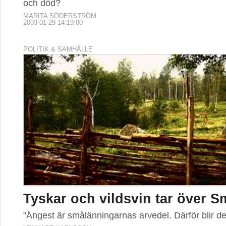
och död?
MARITA SÖDERSTRÖM
2003-01-29 14:19:00
POLITIK & SAMHÄLLE
Tyskar och vildsvin tar över 
"Ångest är smålänningarnas arvedel. Därför blir de a