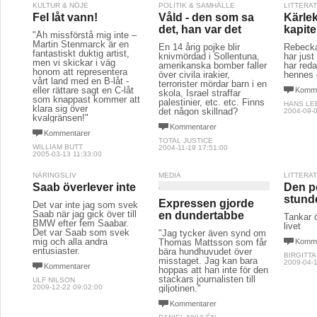
KULTUR & NÖJE
POLITIK & SAMHÄLLE
LITTERA
Fel låt vann!
Våld - den som sa
Kärlek
det, han var det
kapite
"Åh missförstå mig inte –
Martin Stenmarck är en
En 14 årig pojke blir
Rebecka
fantastiskt duktig artist,
knivmördad i Sollentuna,
har just
men vi skickar i väg
amerikanska bomber faller
har reda
honom att representera
över civila irakier,
hennes 
vårt land med en B-låt -
terrorister mördar barn i en
eller rättare sagt en C-låt
Komme
skola, Israel straffar
som knappast kommer att
palestinier, etc. etc. Finns
HANS LE
klara sig över
det någon skillnad?
2004-09-0
kvalgränsen!"
Kommentarer
Kommentarer
TOTAL JUSTICE
WILLIAM BUTT
2004-11-19 17:51:00
2005-03-13 11:33:00
NÄRINGSLIV
MEDIA
LITTERA
Saab överlever inte
Den p
stund
Expressen gjorde
Det var inte jag som svek
Saab när jag gick över till
en dundertabbe
Tankar ö
BMW efter fem Saabar.
livet
Det var Saab som svek
"Jag tycker även synd om
mig och alla andra
Thomas Mattsson som får
Komme
entusiaster.
bära hundhuvudet över
BIRGITTA
misstaget. Jag kan bara
2009-04-1
Kommentarer
hoppas att han inte för den
stackars journalisten till
ULF NILSON
2009-12-22 09:02:00
giljotinen."
Kommentarer