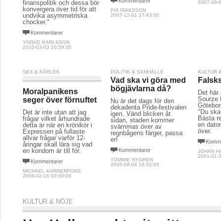
en dator
detta är när en krönikör i
svämmas över av
över.
Expressen på fullaste
regnbågens färger, passa
allvar frågar varför 12-
er!
Komme
åringar skall lära sig vad
en kondom är till för.
Kommentarer
JOHAN H
2001-01-3
TOMMIE NYGREN
Kommentarer
2005-08-04 16:32:00
MICHAEL KARNERFORS
2006-02-16 02:00:00
KULTUR & NÖJE
Har Hollywood tagit mitt
filmfestivalhjärta?
Det här är ett bidrag i Sourze tävling med Götebor
Festival, "Du ska va recensent". Bästa recensione
dator när festivalen är över.
ANITA THÅSTRÖM
2001-01-28 21:00:00
MEDIA
Komik som går över lik