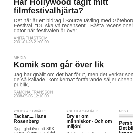
Jag har gnällt om det här förut, men det verkar s
de så kallade "komikerna" fortfarande säljer cheep sh
publik,
RAMONA FRANSSON
2008-05-05 12:10:00
POLITIK & SAMHÄLLE
POLITIK & SAMHÄLLE
MEDIA
Tackar.....Hans
Bry er om
Rosenberg
människor - Och om
Persb
miljön!
Det bl
Djupt glad över att SKK
svarar på min artikel det
krona
Det är nyttigt att ibland
vittnar om att hundar går
filosofera över det faktum
långt före människors väl.
"Persbr
att alla saker vi äger, all
Dock tack Hans
jävligt 
mat vi äter och allt vi
Rosenberg. Jag väckte
Express
tillverkar kommer från
tydligen något i vilket fall.
så intr
naturen. Vi är helt
Jag kän
beroende av de tjänster
Kommentarer
skådisa
naturen gör oss.
skulle d
ANNE SKÅNER
2007-05-05 03:00:00
Kommentarer
tiondel
som Per
MARIA WETTERSTRAND
sistone.
2007-04-01 22:04:00
Komme
WILLIAM
2006-11-2
SPORT
MEDIA
MEDIA