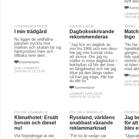
bytt an
Komme
LENNART
2001-06-2
LITTERATUR & POESI
KULTUR & NÖJE
SPORT
I min trädgård
Dagboksskrivande
Match
rekommenderas
Ingo
Nu ligger de nedfallna
päronen tryckta mot
"Jag fick en dagbok av
"Nu har 
marken och skatan tar sig
min fru 1966 och sen dess
handduk
hänsynslöst fram och
har jag inte kunnat sluta
gången, 
tillbaka över dem.
att skriva. Om jag nu
tids sj
ställer in mina dagböcker i
störste 
Kommentarer
bokhyllan så blir det över
ut tide
GUN LUNDBERG
en längdmeter och när jag
med akt
2009-09-15 15:15:00
tittar på den långa raden
Komme
så kan jag säga: Här har
du ditt liv."
LEIF-AR
2009-01-3
Kommentarer
LENNART KARLSSON
2009-05-26 15:31:00
POLITIK & SAMHÄLLE
POLITIK & SAMHÄLLE
KROPP &
Klimathotet: Ersätt
Ryssland, världens
Jag b
bensin och diesel
snabbast växande
för at
nu!
reklammarknad
blev 
Vid förändringar är det
"För tio år sedan var
"Uppva