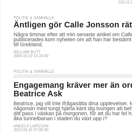
2005-06-2
POLITIK & SAMHÄLLE
Äntligen gör Calle Jonsson rät
Några timmar efter att min senaste artikel om Cal
publicerades kom nyheten om att han har bestämt s
till Grekland.
WILLIAM BUTT
2004-10-13 14:24:00
POLITIK & SAMHÄLLE
Engagemang kräver mer än or
Beatrice Ask
Beatrice, jag vill inte ifrågasätta dina upplevelser.
någonsin med tungt hjärta känt dig tvungen att be
ditt pass i väskan på morgonen, för att du har fel hå
åka tunnelbanan i staden du växt upp i?
ANGELA LARSSON
2013-03-16 07:00:00