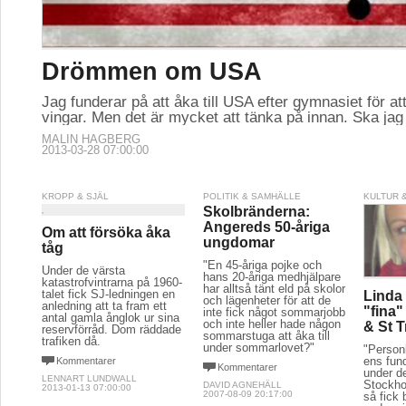
Drömmen om USA
Jag funderar på att åka till USA efter gymnasiet för a
vingar. Men det är mycket att tänka på innan. Ska ja
MALIN HAGBERG
2013-03-28 07:00:00
KROPP & SJÄL
POLITIK & SAMHÄLLE
KULTUR 
Skolbränderna:
Angereds 50-åriga
Om att försöka åka
ungdomar
tåg
"En 45-åriga pojke och
Under de värsta
hans 20-åriga medhjälpare
katastrofvintrarna på 1960-
har alltså tänt eld på skolor
talet fick SJ-ledningen en
Linda
och lägenheter för att de
anledning att ta fram ett
"fina"
inte fick något sommarjobb
antal gamla ånglok ur sina
och inte heller hade någon
& St 
reservförråd. Dom räddade
sommarstuga att åka till
trafiken då.
under sommarlovet?"
"Personl
ens fund
Kommentarer
Kommentarer
under d
LENNART LUNDWALL
Stockho
DAVID AGNEHÄLL
2013-01-13 07:00:00
2007-08-09 20:17:00
så fick b