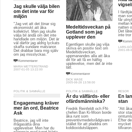
vigse
Jag skulle välja bilen
om det inte var för
I färdtj
man som
miljön
får utny
mellan 
"Jag vet att det lönar sig
Medeltidsveckan på
natten o
ekonomiskt att åka
Det låter
kollektivt. Men jag skulle
Gotland som jag
inte tror
välja bil ändå om det inte
upplever den
handlade om miljön. Det är
Komme
väl därför jag aldrig lyckats
Egentligen skulle jag vilja
skaffa sundare matvanor.
LARS-GÖ
skriva en positiv text om
Det drabbar bara mig själv
2001-06-0
Medeltidsveckan,
om jag misslyckas."
uppmanandes alla att åka
dit för att få en häftig
Kommentarer
upplevelse, men det är inte
MARIA WETTERSTRAND
lätt.
2007-01-05 13:22:00
Kommentarer
DICK WASE
2005-06-28 13:58:00
POLITIK & SAMHÄLLE
POLITIK & SAMHÄLLE
RESOR
Är du välfärds- eller
En lant
ofärdsmänniska?
stan
Engagemang kräver
mer än ord, Beatrice
Fredrik Reinfeldt och FN-
"Att åka
chefen Ban Ki-Moon borde
stor sta
Ask
åka runt som
omtumla
preventivmedelsrådgivare i
Efter de
Beatrice, jag vill inte
stället för att pladdra om
mycket 
ifrågasätta dina
koldioxidutsläppen.
tillvaron
upplevelser. Men har du
någonsin med tungt hjärta