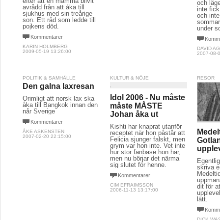
efter att en mamma blivit
och läge
avrådd från att åka till
inte fi
sjukhus med sin treårige
och inte
son. Ett råd som ledde till
sommarst
pojkens död.
under s
Kommentarer
Komme
KARIN HOLMBERG
DAVID A
2009-05-19 13:26:00
2007-08-0
POLITIK & SAMHÄLLE
KULTUR & NÖJE
RESOR
Den galna laxresan
Idol 2006 - Nu måste
Orimligt att norsk lax ska
åka till Bangkok innan den
måste MÅSTE
når Sverige
Johan åka ut
Kommentarer
Kishti har knaprat utanför
Medel
ÅKE ASKENSTEN
receptet när hon påstår att
2007-02-20 22:15:00
Felicia sjunger falskt, men
Gotla
grym var hon inte. Vet inte
upple
hur stor fanbase hon har,
men nu börjar det närma
Egentlig
sig slutet för henne.
skriva e
Medelti
Kommentarer
uppmana
CIM EFRAIMSSON
dit för a
2006-11-13 13:17:00
upplevel
lätt.
Komme
DICK WA