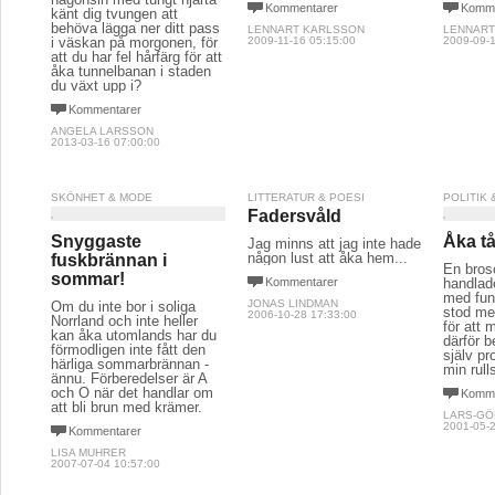
Kommentarer
Komme
känt dig tvungen att
behöva lägga ner ditt pass
LENNART KARLSSON
LENNART
i väskan på morgonen, för
2009-11-16 05:15:00
2009-09-1
att du har fel hårfärg för att
åka tunnelbanan i staden
du växt upp i?
Kommentarer
ANGELA LARSSON
2013-03-16 07:00:00
SKÖNHET & MODE
LITTERATUR & POESI
POLITIK
Fadersvåld
Snyggaste
Åka tå
Jag minns att jag inte hade
någon lust att åka hem...
fuskbrännan i
En bros
sommar!
Kommentarer
handlad
med funk
JONAS LINDMAN
Om du inte bor i soliga
stod me
2006-10-28 17:33:00
Norrland och inte heller
för att
kan åka utomlands har du
därför b
förmodligen inte fått den
själv p
härliga sommarbrännan -
min rulls
ännu. Förberedelser är A
och O när det handlar om
Komme
att bli brun med krämer.
LARS-GÖ
2001-05-2
Kommentarer
LISA MUHRER
2007-07-04 10:57:00