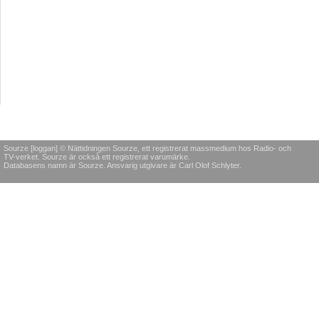
Sourze [loggan] © Nättidningen Sourze, ett registrerat massmedium hos Radio- och
TV-verket. Sourze är också ett registrerat varumärke.
Databasens namn är Sourze. Ansvarig utgivare är Carl Olof Schlyter.