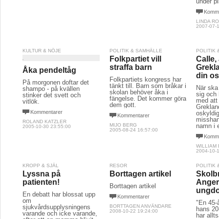
under pi
Komme
LINDA R
2007-07-1
KULTUR & NÖJE
POLITIK & SAMHÄLLE
POLITIK
Folkpartiet vill
Calle, 
straffa barn
Grekl
Åka pendeltåg
din os
Folkpartiets kongress har
På morgonen doftar det
tänkt till. Barn som bråkar i
När ska
shampo - på kvällen
skolan behöver åka i
sig och 
stinker det svett och
fängelse. Det kommer göra
med att 
vitlök.
dem gott.
Grekland
Kommentarer
oskyldig
Kommentarer
misshand
ROLAND KATZLER
MIJO BERG
namn i 
2005-10-30 23:55:00
2005-08-24 16:57:00
Komme
WILLIAM
2004-10-1
KROPP & SJÄL
RESOR
POLITIK
Lyssna på
Borttagen artikel
Skolb
patienten!
Anger
Borttagen artikel
ungd
En debatt har blossat upp
Kommentarer
om
"En 45-
sjukvårdsupplysningens
BORTTAGEN ANVÄNDARE
hans 20
2008-10-22 19:24:00
varande och icke varande,
har allt