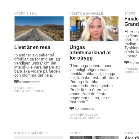
KROPP & SJÄL
POLITIK & SAMHÄLLE
SPORT
Final
Grand
Efter en
nu Somm
nått sitt
tävling 
Livet är en resa
Ungas
Tyskland
direkt åk
arbetsmarknad är
Ibland ter sig saker så
Liberec,
för otrygg
oförklarliga för mig att jag
Komme
verkligen undrar om det
"Den unga generationen
inte skulle vara lättare att
ANNELIE
vill enligt högern vara
bara åka vidare på färden
2008-10-0
flexibla, jobba lite, plugga
och glömma det hela.
lite, kanske testa att starta
företag eller åka
Kommentarer
utomlands. Verkligheten
ANGUS LIDDELL
för de flesta är en helt
2012-11-23 07:00:00
annan. Vad de flesta
ungdomar vill ha, är ett
fast jobb."
Kommentarer
IDA GABRIELSSON
2010-01-15 10:56:00
POLITIK & SAMHÄLLE
RESOR
POLITIK
Åka fär