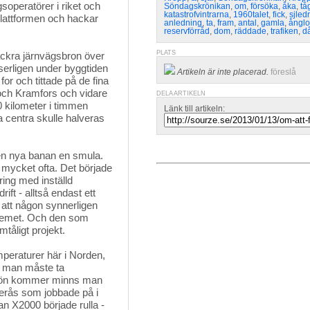
soperatörer i riket och
Söndagskrönikan
,
om
,
försöka
,
åka
,
tå
katastrofvintrarna
,
1960talet
,
fick
,
sjled
plattformen och hackar
anledning
,
ta
,
fram
,
antal
,
gamla
,
ånglo
reservförråd
,
dom
,
räddade
,
trafiken
,
d
PLATS
ckra järnvägsbron över
erligen under byggtiden
Artikeln är inte placerad.
föreslå
for och tittade på de fina
och Kramfors och vidare
DELA ARTIKELN
 kilometer i timmen
Länk till artikeln:
a centra skulle halveras
den nya banan en smula.
n mycket ofta. Det började
ing med inställd
ift - alltså endast ett
 att någon synnerligen
stemet. Och den som
mtåligt projekt.
eraturer här i Norden, 
ch man måste ta
snön kommer minns man
erås som jobbade på i
an X2000 började rulla -