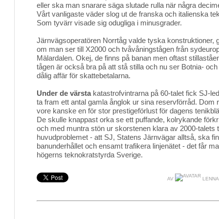
eller ska man snarare säga slutade rulla när några decime
Vårt vanligaste väder slog ut de franska och italienska t
Som tyvärr visade sig odugliga i minusgrader.
Järnvägsoperatören Norrtåg valde tyska konstruktioner,
om man ser till X2000 och tvåvåningstågen från sydeurop
Mälardalen. Okej, de finns på banan men oftast stillaståe
tågen är också bra på att stå stilla och nu ser Botnia- och
dålig affär för skattebetalarna.
Under de värsta
katastrofvintrarna på 60-talet fick SJ-le
ta fram ett antal gamla ånglok ur sina reservförråd. Dom 
vore kanske en för stor prestigeförlust för dagens tenikbl
De skulle knappast orka se ett puffande, kolrykande förkr
och med muntra stön ur skorstenen klara av 2000-talets 
huvudproblemet - att SJ, Statens Järnvägar alltså, ska fin
banunderhållet och ensamt trafikera linjenätet - det får ma
högerns teknokratstyrda Sverige.
AV
LENNA