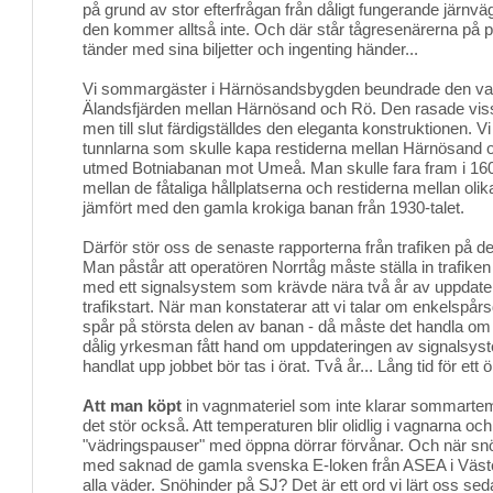
på grund av stor efterfrågan från dåligt fungerande järnväg
den kommer alltså inte. Och där står tågresenärerna på 
tänder med sina biljetter och ingenting händer...
Vi sommargäster i Härnösandsbygden beundrade den va
Älandsfjärden mellan Härnösand och Rö. Den rasade viss
men till slut färdigställdes den eleganta konstruktionen. Vi 
tunnlarna som skulle kapa restiderna mellan Härnösand 
utmed Botniabanan mot Umeå. Man skulle fara fram i 160
mellan de fåtaliga hållplatserna och restiderna mellan olik
jämfört med den gamla krokiga banan från 1930-talet.
Därför stör oss de senaste rapporterna från trafiken på 
Man påstår att operatören Norrtåg måste ställa in trafike
med ett signalsystem som krävde nära två år av uppdater
trafikstart. När man konstaterar att vi talar om enkelspårsdr
spår på största delen av banan - då måste det handla om
dålig yrkesman fått hand om uppdateringen av signalsy
handlat upp jobbet bör tas i örat. Två år... Lång tid för ett ö
Att man köpt
in vagnmateriel som inte klarar sommartemp
det stör också. Att temperaturen blir olidlig i vagnarna o
"vädringspauser" med öppna dörrar förvånar. Och när 
med saknad de gamla svenska E-loken från ASEA i Väst
alla väder. Snöhinder på SJ? Det är ett ord vi lärt oss sed