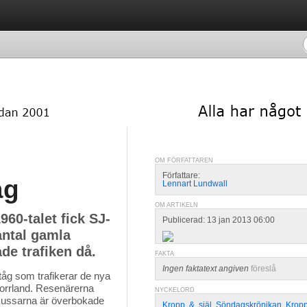
OM FÖRFATTAREN
Författare:
åg
Lennart Lundwall
OM ARTIKELN
960-talet fick SJ-
Publicerad: 13 jan 2013 06:00
antal gamla
de trafiken då.
FAKTA
Ingen faktatext angiven
föreslå
rtåg som trafikerar de nya
Norrland. Resenärerna
NYCKELORD
 Bussarna är överbokade
Kropp
,
&
,
själ
,
Söndagskrönikan
,
Kropp