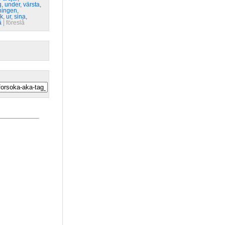
g
,
under
,
värsta
,
ningen
,
k
,
ur
,
sina
,
å
| 
föreslå