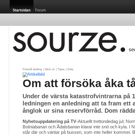
Startsidan
Forum
Föreslå ändring
| 
Skriv ut
| 
Tipsa
| 
Dela
Om att försöka åka t
Under de värsta katastrofvintrarna på 1
ledningen en anledning att ta fram ett 
ånglok ur sina reservförråd. Dom rädda
Nyhetsuppdatering på TV
-Aktuellt trettondedag jul; Nor
Botniabanan och Ådalsbanan klarar inte snö och kyla. I 
står där och väntar på bussen, som inte heller kommer.