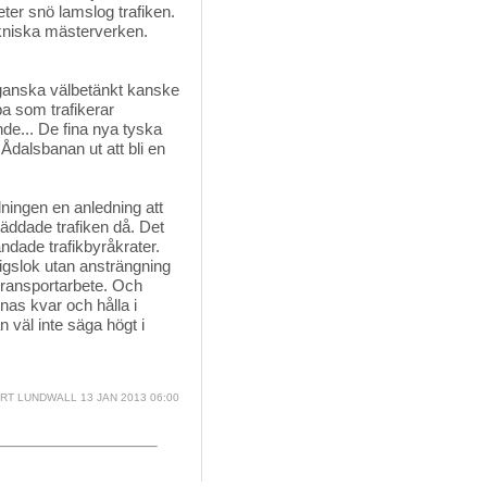
ter snö lamslog trafiken.
ekniska mästerverken.
 ganska välbetänkt kanske
a som trafikerar
nde... De fina nya tyska
 Ådalsbanan ut att bli en
dningen en anledning att 
räddade trafiken då. Det
ändade trafikbyråkrater.
igslok utan ansträngning
transportarbete. Och
nas kvar och hålla i
n väl inte säga högt i
RT LUNDWALL
13 JAN 2013 06:00