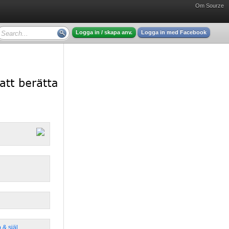
Om Sourze
Logga in / skapa anv.
Logga in med Facebook
 & själ
,