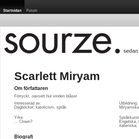
Startsidan
Forum
Scarlett Miryam
Om författaren
Förryckt, oavsett hur vinden blåser
Intresserad av:
Utbildning:
Dagböcker, katolicism, språk 
Miryamska u
Yrke:
Språkkuns
... Clown? 
Engelska, t
italienska,
Biografi