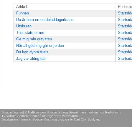
Artikel
Redakti
Funnen
Startsid
Du är bara en outdelad lagerkrans
Startsid
Utskuren
Startsid
This state of me
Startsid
Ge mig min gravsten
Startsid
När all gödning går ur jorden
Startsid
Du kan dyrka Alais
Startsid
Jag var aldrig där
Startsid
Sourze [loggan] © Nättidningen Sourze, ett registrerat massmedium hos Radio- och
TV-verket. Sourze är också ett registrerat varumärke.
Databasens namn är Sourze. Ansvarig utgivare är Carl Olof Schlyter.