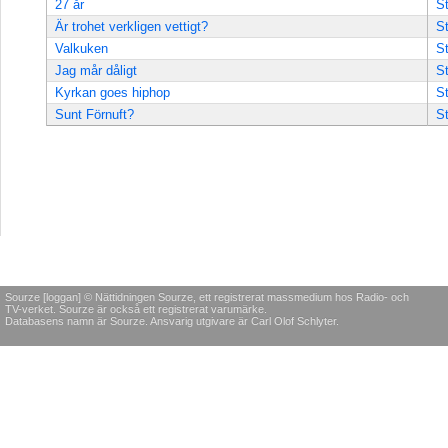
27 år
St
Är trohet verkligen vettigt?
St
Valkuken
St
Jag mår dåligt
St
Kyrkan goes hiphop
St
Sunt Förnuft?
St
Sourze [loggan] © Nättidningen Sourze, ett registrerat massmedium hos Radio- och
TV-verket. Sourze är också ett registrerat varumärke.
Databasens namn är Sourze. Ansvarig utgivare är Carl Olof Schlyter.