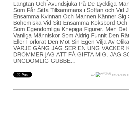
Längtan Och Avundsjuka På De Lyckliga Männi
Som Får Sitta Tillsammans i Soffan och Vid J
Ensamma Kvinnan Och Mannen Känner Sig Så
Bohemiska Vid Sitt Ensamma Köksbord Och An
Som Egendomliga Knepiga Figurer. Men Det Ä
Vanliga Människor Som Aldrig Funnit Den Rät
Eller Förlorat Den Mot Sin Egen Vilja Av Olika
VARJE GÅNG JAG SER EN UNG VACKER KV
DRÖMMER jAG ATT FÅ GIFTA MIG. JAG S
UNGDOMLIG GUBBE...
AV
PEKANUS P