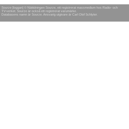
Sourze [loggan] © Nättidningen Sourze, ett registrerat massmedium hos Radio- och
TV-verket. Sourze är också ett registrerat varumärke.
Databasens namn är Sourze. Ansvarig utgivare är Carl Olof Schlyter.