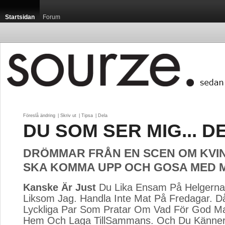
Startsidan
Forum
Föreslå ändring
| 
Skriv ut
| 
Tipsa
| 
Dela
DU SOM SER MIG... DE
DRÖMMAR FRÅN EN SCEN OM KVI
SKA KOMMA UPP OCH GOSA MED 
Kanske Är Just
Du Lika Ensam På Helgerna 
Liksom Jag. Handla Inte Mat På Fredagar. D
Lyckliga Par Som Pratar Om Vad För God Ma
Hem Och Laga TillSammans. Och Du Känner 