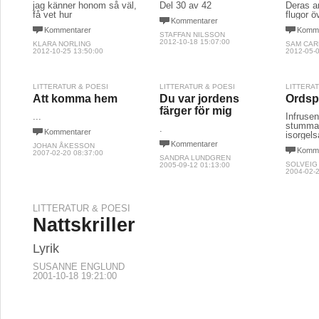
jag känner honom så väl,
Del 30 av 42
Deras a
få vet hur
flugor ö
Kommentarer
Kommentarer
Komme
STAFFAN NILSSON
2012-10-18 15:07:00
KLARA NORLING
SAM CAR
2012-10-25 13:50:00
2012-05-0
LITTERATUR & POESI
LITTERATUR & POESI
LITTERA
Att komma hem
Du var jordens
Ords
färger för mig
...
Infruse
stumma 
.
Kommentarer
isorgels
Kommentarer
JOHAN ÅKESSON
Komme
2007-02-20 08:37:00
SANDRA LUNDGREN
SOLVEIG
2005-09-12 01:13:00
2004-02-2
LITTERATUR & POESI
Nattskriller
Lyrik
SUSANNE ENGLUND
2001-10-18 19:21:00
LITTERATUR & POESI