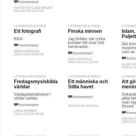
Kommentarer
ANITHA ÖSTLUND MEIJER
2010-04-20 14:12:00
LITTERATUR & POESI
LITTERATUR & POESI
LITTERA
Ett fotografi
Finska minnen
Islam,
Paljet
Klick
Jag föddes när ryska
bomber föll över mitt
Det finn
Kommentarer
hemkvarter.
muslims
MINNA JONSSON
som av
Kommentarer
2007-12-20 03:00:00
Komme
UNTO SEPPÄLÄ
2007-12-13 01:15:00
ELENI S
2006-10-3
LITTERATUR & POESI
LITTERATUR & POESI
LITTERA
Fredagsmys/skilda
Ett människa och
Att gö
världar
Stilla havet
menin
Vardagsbetraktelser i
Sökandet
Kommentarer
skilda världar
alltid lä
man inga
Kommentarer
försent
2010-09-30 18:29:00
LINDA GARBÉN
Komme
2011-12-02 04:48:00
ANITHA 
2009-07-1