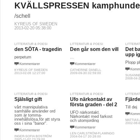
KVÄLLSPRESSEN kamphunde
/schell
KYREUS OF SWEDEN
2013-02-20 05:38:00
LITTERATUR & POESI
LITTERATUR & POESI
LITTERA
den SÖTA - tragedin
Den går som den vill
Det b
upp i
perpetum
...
Plopp p
Kommentarer
Kommentarer
Komme
KYREUS OF SWEDEN
CATHERINE DANELL
2013-02-06 12:27:00
2009-09-30 02:59:00
SUSANN
2008-04-2
LITTERATUR & POESI
LITTERATUR & POESI
LITTERA
Själsligt gift
Ufo närkontakt av
Fjärde
första graden - del 2
vårt mannipulativa
Till dej
samhälle använder ord
UFO närkontakt.
Komme
som är tomma-
Närkontakt med farkost
innehållslösa,för att styra
och utomjording
MATTIAS
oss i sina "banor".
2002-08-0
Kommentarer
Kommentarer
LEN CARLSTRÖM-FLAMINGO
INGER-SOFIA BOSTRÖM
2004-04-17 20:28:00
2005-11-02 23:29:00