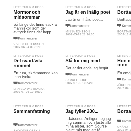
LITTERATUR & POESI
LITTERATUR & POESI
LITTERA
Mormor och
Jag är en ihålig poet
Bortta
midsommar
Jag är en ihålig poet...
Borttage
Så länge det finns vackra
Kommentarer
Komme
människor som ger
avtryck finns det hopp
MINNA JONSSON
BORTTAG
2007-05-28 21:20:00
2004-12-2
Kommentarer
VIVECA PETERSSON
2007-06-24 03:31:00
LITTERATUR & POESI
LITTERATUR & POESI
LITTERA
Det svart/vita
Slå för mig med
Hon el
rummet
!!!!!!!
Det är det enda jag begär
Ett rum, skrämmande kan
En omöj
Kommentarer
man tycka.
Komme
SAMUEL BORG
Kommentarer
2007-07-20 10:54:00
JÖRGEN
2006-04-2
DANIELA WISTBACKA
2007-07-26 10:30:00
LITTERATUR & POESI
LITTERATUR & POESI
LITTERA
Sammanfattning
Jag fyller 200...
Bortta
-
...kåserier. Äntligen tog jag
Komme
mig samman och läste alla
Kommentarer
mina alster, som Sourze
OKÄND
hjälpt mig med att få i
2002-04-2
SHQIPTAR OSEKU