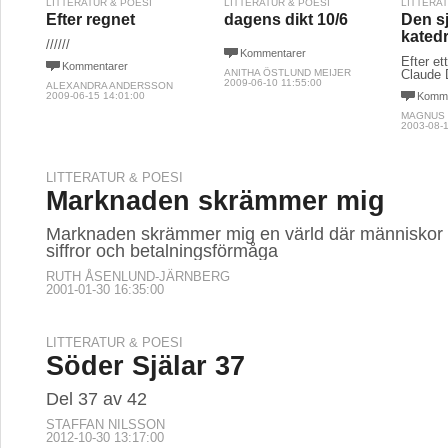
LITTERATUR & POESI
LITTERATUR & POESI
LITTERA
Efter regnet
dagens dikt 10/6
Den s
kated
//////
Kommentarer
Efter et
Kommentarer
ANITHA ÖSTLUND MEIJER
Claude
2009-06-10 11:55:00
ALEXANDRA ANDERSSON
2009-06-15 14:01:00
Komme
MAGNUS
2003-08-1
LITTERATUR & POESI
Marknaden skrämmer mig
Marknaden skrämmer mig en värld där människor
siffror och betalningsförmåga
RUTH ÅSENLUND-JÄRNBERG
2001-01-30 16:35:00
LITTERATUR & POESI
Söder Själar 37
Del 37 av 42
STAFFAN NILSSON
2012-10-30 13:17:00