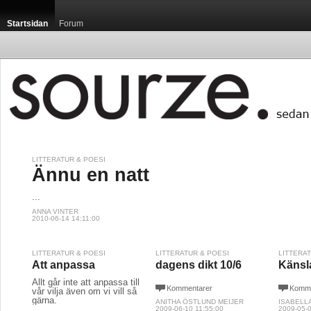
Startsidan
Forum
LITTERATUR & POESI
Ännu en natt
...
ANNA VINTER
2010-06-14 14:11:00
LITTERATUR & POESI
LITTERATUR & POESI
LITTERA
Att anpassa
dagens dikt 10/6
Känsla
Allt går inte att anpassa till
Kommentarer
Komme
vår vilja även om vi vill så
gärna.
ANITHA ÖSTLUND MEIJER
ISABELL
2009-06-10 11:55:00
2009-05-0