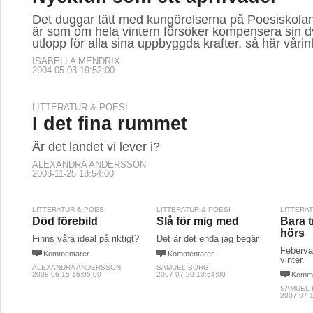
Det duggar tätt med kungörelserna på Poesiskolan
är som om hela vintern försöker kompensera sin d
utlopp för alla sina uppbyggda krafter, så här vårin
ISABELLA MENDRIX
2004-05-03 19:52:00
LITTERATUR & POESI
I det fina rummet
Är det landet vi lever i?
ALEXANDRA ANDERSSON
2008-11-25 18:54:00
LITTERATUR & POESI
LITTERATUR & POESI
LITTERA
Död förebild
Slå för mig med
Bara 
hörs
Finns våra ideal på riktigt?
Det är det enda jag begär
Feberva
Kommentarer
Kommentarer
vinter.
ALEXANDRA ANDERSSON
SAMUEL BORG
2008-06-15 16:05:00
2007-07-20 10:54:00
Komme
SAMUEL
2007-07-1