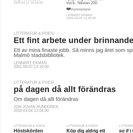
tryck. Nästan 200.
2005-02-17 19:20:00
Kommentarer
LENNART EKMAN
2004-08-26 13:45:00
LITTERATUR & POESI
Ett fint arbete under brinnande
Ett av mina finaste jobb. Så minns jag året som sp
Malmö stadsbibliotek.
LENNART EKMAN
2001-08-07 13:19:00
LITTERATUR & POESI
på dagen då allt förändras
Om dagen då allt förändras
JON JOVAN RUNDGREN
2010-03-04 13:04:00
LITTERATUR & POESI
LITTERATUR & POESI
LITTERA
Höstskörden
Köp dig aldrig ett
so if i