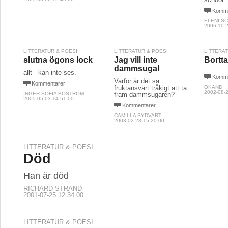
Komme
ELENI S
2006-10-2
LITTERATUR & POESI
LITTERATUR & POESI
LITTERA
slutna ögons lock
Jag vill inte
Bortta
dammsuga!
allt - kan inte ses.
Komme
Varför är det så
Kommentarer
fruktansvärt tråkigt att ta
OKÄND
2002-08-2
INGER-SOFIA BOSTRÖM
fram dammsugaren?
2005-05-03 14:51:00
Kommentarer
CAMILLA SYDVART
2003-02-23 15:20:00
LITTERATUR & POESI
Död
Han är död
RICHARD STRAND
2001-07-25 12:34:00
LITTERATUR & POESI