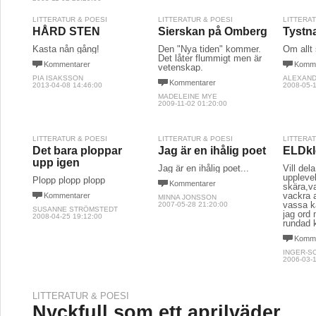
LITTERATUR & POESI
LITTERATUR & POESI
LITTERA
HÅRD STEN
Sierskan på Omberg
Tystn
Kasta nån gång!
Den "Nya tiden" kommer.
Om allt
Det låter flummigt men är
Kommentarer
Komme
vetenskap.
PIA ISAKSSON
ALEXAND
Kommentarer
2013-04-08 14:46:00
2008-05-1
MADELEINE MYE
2009-11-02 01:20:00
LITTERATUR & POESI
LITTERATUR & POESI
LITTERA
Det bara ploppar
Jag är en ihålig poet
ELDkl
upp igen
Jag är en ihålig poet...
Vill de
upplevel
Plopp plopp plopp
Kommentarer
skära,va
vackra a
Kommentarer
MINNA JONSSON
vassa ka
2007-05-28 21:20:00
SUSANNE STRÖMSTEDT
jag ord
2008-04-25 19:12:00
rundad 
Komme
INGER-S
2006-03-1
LITTERATUR & POESI
Nyckfull som ett aprilväder