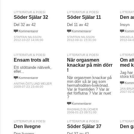
LITTERATUR & POESI
LITTERATUR & POESI
LITTERA
Söder Själar 32
Söder Själar 11
Den a
Del 32 av 42
Del 11 av 42
Insyn
Kommentarer
Kommentarer
Komme
STAFFAN NILSSON
STAFFAN NILSSON
MIKAELA
2012-10-22 14:06:00
2012-09-11 15:31:00
2012-04-0
LITTERATUR & POESI
LITTERATUR & POESI
LITTERA
Ensam trots allt
När orgasmen
Om at
knackar på min dörr
med 
Ett stöttande nätverk,
!
eller...
Jag har a
stora kl
När orgasmen knackar på
Kommentarer
min dörr så är jag som
Komme
ANITHA ÖSTLUND MEIJER
hermafroditen-tvekönad.
2009-07-23 23:46:00
Var är framtiden ? Var är
JAN BRU
2007-02-0
det förflutna ? Var är nuet
?
Kommentarer
RAGNHILD BLÜCHER
2008-01-23 09:51:00
LITTERATUR & POESI
LITTERATUR & POESI
LITTERA
Den livegne
Söder Själar 37
Den gå
Den livegne
Del 37 av 42
...