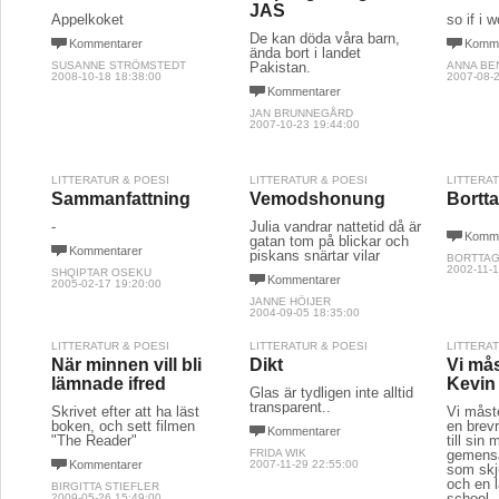
JAS
Äppelkoket
so if i w
De kan döda våra barn,
Kommentarer
Komme
ända bort i landet
SUSANNE STRÖMSTEDT
Pakistan.
ANNA B
2008-10-18 18:38:00
2007-08-2
Kommentarer
JAN BRUNNEGÅRD
2007-10-23 19:44:00
LITTERATUR & POESI
LITTERATUR & POESI
LITTERA
Sammanfattning
Vemodshonung
Bortta
-
Julia vandrar nattetid då är
Komme
gatan tom på blickar och
Kommentarer
piskans snärtar vilar
BORTTAG
2002-11-1
SHQIPTAR OSEKU
Kommentarer
2005-02-17 19:20:00
JANNE HÖIJER
2004-09-05 18:35:00
LITTERATUR & POESI
LITTERATUR & POESI
LITTERA
När minnen vill bli
Dikt
Vi må
lämnade ifred
Kevin
Glas är tydligen inte alltid
transparent..
Skrivet efter att ha läst
Vi måst
boken, och sett filmen
en brev
Kommentarer
"The Reader"
till sin
FRIDA WIK
gemens
Kommentarer
2007-11-29 22:55:00
som skju
och en l
BIRGITTA STIEFLER
school.
2009-05-26 15:49:00