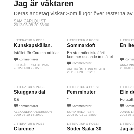
Jag är väktaren
Deras andetag viskar Som flugor över resterna av l
SAM CARLQUIST
2012-05-08 20:58:00
LITTERATUR & POESI
LITTERATUR & POESI
LITTERA
Kunskapskällan.
Sommardoft
En lit
Istället för Carema-artiklar.
En stor människofjäril
...
kommer susande in i tältet
Kommentarer
Komme
Kommentarer
LINDA ÅBERG-LUTHMAN
ANNA VI
2012-01-30 22:05:00
2010-06-2
ANITHA ÖSTLUND MEIJER
2011-07-28 02:12:00
LITTERATUR & POESI
LITTERATUR & POESI
LITTERA
Skuggans dal
Fem minuter
Elin d
&&
*
Fortsätt
Kommentarer
Kommentarer
Komme
ALEXANDRA ANDERSSON
SOFIA HADJIPETRI
JONAS L
2009-07-10 16:39:00
2005-07-04 13:28:00
2003-06-2
LITTERATUR & POESI
LITTERATUR & POESI
LITTERA
Clarence
Söder Själar 30
Jag är