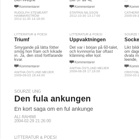
Kommentarer
Kommentarer
Komme
RUDOLPH STEWEART
STAFFAN NILSSON
CATHERI
HAMMARSTRÖM
2012-10-30 13:17:00
2009-09-3
2012-11-30 14:18:00
LITTERATUR & POESI
LITTERATUR & POESI
SOURZE 
Triumf
Uppvaktningen
Socke
Smygande på lätta fötter
Det var i början på 60-talet,
Likt bi
smög hon fram och kikade
och kvinnorna bar oftast
om dage
in. Ja, den stod fortfarande
klänning eller kjol.
dvala me
kvar.
leende,
Kommentarer
Kommentarer
Komme
ANITHA ÖSTLUND MEIJER
2009-08-28 17:16:00
ANITHA ÖSTLUND MEIJER
CRISTOB
2009-09-03 18:44:00
2004-03-1
SOURZE UNG
Den fula ankungen
En kort saga om en ful ankunge
ALI RAHIMI
2004-02-29 21:26:00
LITTERATUR & POESI