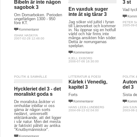
Bibeln är inte någon
3 st
sagobok 3
En vaxduk suger
Vad tyc
inte åt sig tårar 3
Om Domarboken. Perioden
Komme
ungefärligen 1300 - 950
Jag söker vid jultid i fyran
före KT.
PETER 
till Läroverket och kommer
2005-09-0
Kommentarer
in. Nu öppnar sig en hotfull
värld och här finns inte
ISHAK HASKIYA
många ansikten från söder.
2007-02-28 12:48:00
Detta är norrungarnas
spelplan.
Kommentarer
KJELL EKBORG
2006-07-06 16:30:00
POLITIK & SAMHÄLLE
LITTERATUR & POESI
POLITIK
Kärlek i Venedig,
Auton
kapitel 3
del 3
Hyckleriet del 3 - det
moraliskt goda s
Forts
Sista de
De moraliska åsikter vi
Kommentarer
Komme
omhuldar inbillar vi oss
HANS LEEB-LUNDBERG
JAN SJU
gärna är någon sorts
2004-09-13 02:04:00
2003-08-1
nedärvt, universellt
etiktänkande, att det ligger
i vår natur. Men det mesta
är faktiskt påhitt av antika
"Knutbymänniskor".
Kommentarer