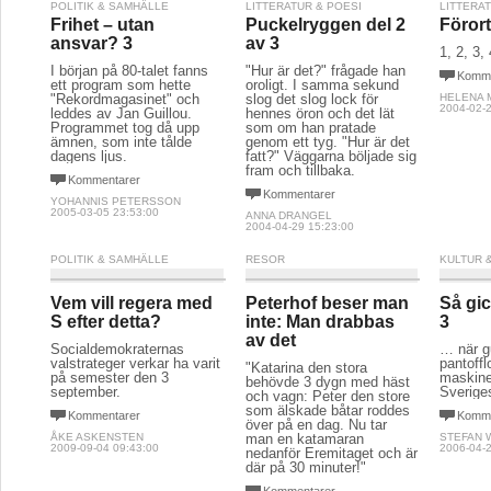
POLITIK & SAMHÄLLE
LITTERATUR & POESI
LITTERA
Frihet – utan
Puckelryggen del 2
Föror
ansvar? 3
av 3
1, 2, 3, 
I början på 80-talet fanns
"Hur är det?" frågade han
Komme
ett program som hette
oroligt. I samma sekund
"Rekordmagasinet" och
slog det slog lock för
HELENA
2004-02-2
leddes av Jan Guillou.
hennes öron och det lät
Programmet tog då upp
som om han pratade
ämnen, som inte tålde
genom ett tyg. "Hur är det
dagens ljus.
fatt?" Väggarna böljade sig
fram och tillbaka.
Kommentarer
Kommentarer
YOHANNIS PETERSSON
2005-03-05 23:53:00
ANNA DRANGEL
2004-04-29 15:23:00
POLITIK & SAMHÄLLE
RESOR
KULTUR 
Vem vill regera med
Peterhof beser man
Så gick
S efter detta?
inte: Man drabbas
3
av det
Socialdemokraternas
… när g
valstrateger verkar ha varit
pantoffl
"Katarina den stora
på semester den 3
maskine
behövde 3 dygn med häst
september.
Sverige
och vagn: Peter den store
som älskade båtar roddes
Kommentarer
Komme
över på en dag. Nu tar
ÅKE ASKENSTEN
man en katamaran
STEFAN 
2009-09-04 09:43:00
2006-04-2
nedanför Eremitaget och är
där på 30 minuter!"