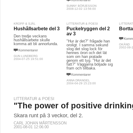
Kommentarer
SUNNY BÖRJESSON
2008-12-02 13:56:00
KROPP & SJÄL
LITTERATUR & POESI
LITTERA
Hushållsarbete del 3
Puckelryggen del 2
Bortta
av 3
Den tredje veckans
Komme
hushållsarbete skulle
"Hur är det?" frågade han
komma att bli annorlunda.
oroligt. I samma sekund
OKÄND
2002-09-1
slog det slog lock för
Kommentarer
hennes öron och det lät
GUN LUNDBERG
som om han pratade
2004-07-25 19:51:00
genom ett tyg. "Hur är det
fatt?" Väggarna böljade sig
fram och tillbaka.
Kommentarer
ANNA DRANGEL
2004-04-29 15:23:00
LITTERATUR & POESI
"The power of positive drinkin
Skara runt på 3 veckor, del 2.
CARL JOHAN MÅRTENSSON
2001-08-01 12:06:00