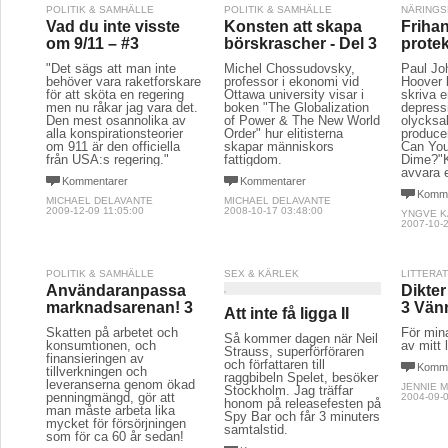
POLITIK & SAMHÄLLE
POLITIK & SAMHÄLLE
NÄRINGS
Vad du inte visste
Konsten att skapa
Frihan
om 9/11 – #3
börskrascher - Del 3
protek
"Det sägs att man inte
Michel Chossudovsky,
Paul Jo
behöver vara raketforskare
professor i ekonomi vid 
Hoover 
för att sköta en regering
Ottawa university visar i
skriva 
men nu råkar jag vara det.
boken "The Globalization
depress
Den mest osannolika av
of Power & The New World
olycksa
alla konspirationsteorier
Order" hur elitisterna
produce
om 911 är den officiella
skapar människors
Can You
från USA:s regering."
fattigdom.
Dime?"K
avvara 
Kommentarer
Kommentarer
Komme
MICHAEL DELAVANTE
MICHAEL DELAVANTE
2009-12-09 11:05:00
2008-10-17 03:48:00
YNGVE 
2007-10-2
POLITIK & SAMHÄLLE
SEX & KÄRLEK
LITTERA
Användaranpassa
Dikter
marknadsarenan! 3
3 Vän
Att inte få ligga II
Skatten på arbetet och
För min
Så kommer dagen när Neil
konsumtionen, och
av mitt l
Strauss, superförföraren
finansieringen av
och författaren till
Komme
tillverkningen och
raggbibeln Spelet, besöker
leveranserna genom ökad
JENNIE 
Stockholm. Jag träffar
penningmängd, gör att
2004-09-0
honom på releasefesten på
man måste arbeta lika
Spy Bar och får 3 minuters
mycket för försörjningen
samtalstid.
som för ca 60 år sedan!