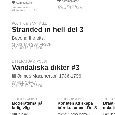
Kommentarer
Kommentarer
SOFIA HADJIPETRI
UNO HANSSON
2006-04-29 11:34:00
2006-06-04 10:15:00
POLITIK & SAMHÄLLE
Stranded in hell del 3
Beyond the pits.
CHRISTIAN GUSTAFSON
2001-09-12 17:11:00
LITTERATUR & POESI
Vandaliska dikter #3
till James Macpherson 1736-1796
DANIEL ONACA
2011-05-17 14:22:00
POLITIK & SAMHÄLLE
POLITIK & SAMHÄLLE
POLITIK
Moderaterna på
Konsten att skapa
Brast
farlig väg
börskrascher - Del 3
oskul
Artikeln av
Michel Chossudovsky,
Familje