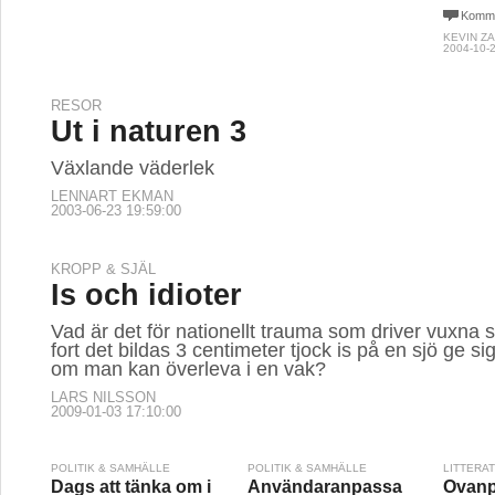
Komme
KEVIN Z
2004-10-2
RESOR
Ut i naturen 3
Växlande väderlek
LENNART EKMAN
2003-06-23 19:59:00
KROPP & SJÄL
Is och idioter
Vad är det för nationellt trauma som driver vuxna 
fort det bildas 3 centimeter tjock is på en sjö ge si
om man kan överleva i en vak?
LARS NILSSON
2009-01-03 17:10:00
POLITIK & SAMHÄLLE
POLITIK & SAMHÄLLE
LITTERA
Dags att tänka om i
Användaranpassa
Ovanpå