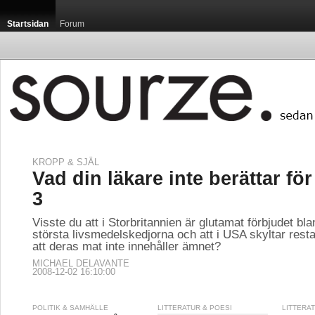
Startsidan
Forum
KROPP & SJÄL
Vad din läkare inte berättar för
3
Visste du att i Storbritannien är glutamat förbjudet bla
största livsmedelskedjorna och att i USA skyltar res
att deras mat inte innehåller ämnet?
MICHAEL DELAVANTE
2008-12-02 16:10:00
POLITIK & SAMHÄLLE
LITTERATUR & POESI
LITTERA