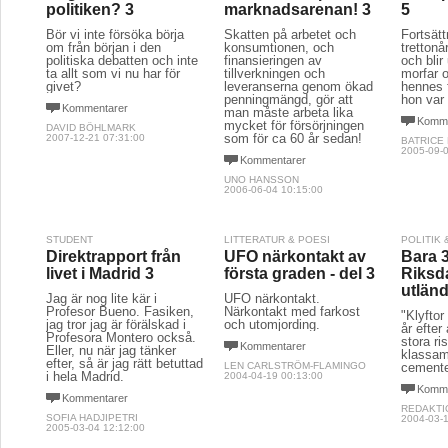
politiken? 3
marknadsarenan! 3
5
Bör vi inte försöka börja
Skatten på arbetet och
Fortsät
om från början i den
konsumtionen, och
trettonå
politiska debatten och inte
finansieringen av
och blir
ta allt som vi nu har för
tillverkningen och
morfar o
givet?
leveranserna genom ökad
hennes f
penningmängd, gör att
hon var 
Kommentarer
man måste arbeta lika
Komme
mycket för försörjningen
DAVID BÖHLMARK
som för ca 60 år sedan!
2007-12-21 07:31:00
BATRICE
2005-09-0
Kommentarer
UNO HANSSON
2006-06-04 10:15:00
STUDENT
LITTERATUR & POESI
POLITIK
Direktrapport från
UFO närkontakt av
Bara 3
livet i Madrid 3
första graden - del 3
Riksd
utlän
Jag är nog lite kär i
UFO närkontakt.
Profesor Bueno. Fasiken,
Närkontakt med farkost
"Klyftor
jag tror jag är förälskad i
och utomjording.
år efter
Profesora Montero också.
stora ris
Kommentarer
Eller, nu när jag tänker
klassam
efter, så är jag rätt betuttad
LEN CARLSTRÖM-FLAMINGO
cemente
i hela Madrid.
2004-04-19 00:13:00
Komme
Kommentarer
REDAKTI
SOFIA HADJIPETRI
2004-03-1
2005-03-04 12:12:00