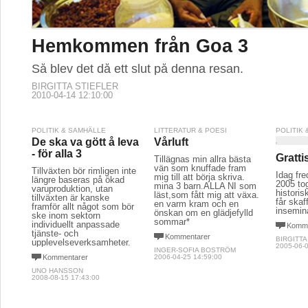
Hemkommen från Goa 3
Så blev det då ett slut på denna resan.
BIRGITTA STIEFLER
2010-04-14 12:10:00
POLITIK & SAMHÄLLE
LITTERATUR & POESI
POLITIK
De ska va gött å leva
Vårluft
- för alla 3
Grattis
Tillägnas min allra bästa
vän som knuffade fram
Tillväxten bör rimligen inte
Idag fre
mig till att börja skriva.
längre baseras på ökad
2005 tog
mina 3 barn.ALLA NI som
varuproduktion, utan
historis
läst,som fått mig att växa.
tillväxten är kanske
får ska
en varm kram och en
framför allt något som bör
insemin
önskan om en glädjefylld
ske inom sektorn
sommar*
individuellt anpassade
Komme
tjänste- och
Kommentarer
BIRGITT
upplevelseverksamheter.
2005-06-0
INGER-SOFIA BOSTRÖM
Kommentarer
2006-04-25 14:59:00
UNO HANSSON
2008-08-15 17:43:00