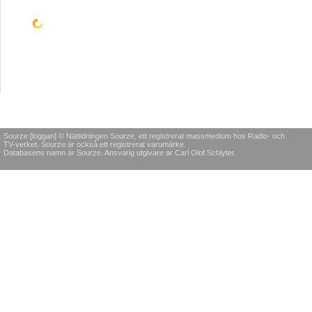
Sourze [loggan] © Nättidningen Sourze, ett registrerat massmedium hos Radio- och
TV-verket. Sourze är också ett registrerat varumärke.
Databasens namn är Sourze. Ansvarig utgivare är Carl Olof Schlyter.