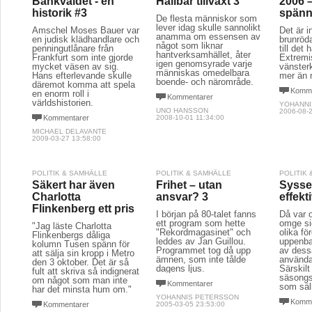
Bankväldet - en
Hållbar tillväxt 3
2006 –
historik #3
spänn
De flesta människor som
lever idag skulle sannolikt
Amschel Moses Bauer var
Det är i
anamma om essensen av
en judisk klädhandlare och
brunröda
något som liknar
penningutlånare från
till det 
hantverksamhället, åter
Frankfurt som inte gjorde
Extremi
igen genomsyrade varje
mycket väsen av sig.
vänster
människas omedelbara
Hans efterlevande skulle
mer än 
boende- och närområde.
däremot komma att spela
Komme
en enorm roll i
Kommentarer
världshistorien.
YOHANNI
UNO HANSSON
2006-08-2
Kommentarer
2008-10-01 11:34:00
MICHAEL DELAVANTE
2009-03-27 13:58:00
POLITIK & SAMHÄLLE
POLITIK & SAMHÄLLE
POLITIK
Säkert har även
Frihet – utan
Sysse
Charlotta
ansvar? 3
effekti
Flinkenberg ett pris
I början på 80-talet fanns
Då var 
ett program som hette
omge si
"Jag läste Charlotta
"Rekordmagasinet" och
olika fö
Flinkenbergs dåliga
leddes av Jan Guillou.
uppenbar
kolumn Tusen spänn för
Programmet tog då upp
av dess
att sälja sin kropp i Metro
ämnen, som inte tålde
använda
den 3 oktober. Det är så
dagens ljus.
Särskilt 
fult att skriva så indignerat
säsongs
om något som man inte
Kommentarer
som säl
har det minsta hum om."
YOHANNIS PETERSSON
Komme
Kommentarer
2005-03-05 23:53:00