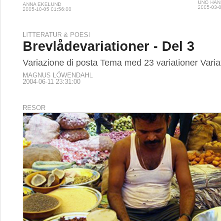
UNO HA
ANNA EKELUND
2005-03-0
2005-10-05 01:56:00
LITTERATUR & POESI
Brevlådevariationer - Del 3
Variazione di posta Tema med 23 variationer Varia
MAGNUS LÖWENDAHL
2004-06-11 23:31:00
RESOR