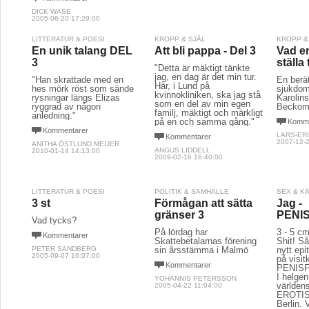
DICK WASE
2005-06-20 17:29:00
LITTERATUR & POESI
KROPP & SJÄL
KROPP &
En unik talang DEL
Att bli pappa - Del 3
Vad e
3
ställa 
"Detta är mäktigt tänkte
jag, en dag är det min tur.
"Han skrattade med en
En berät
Här, i Lund på
hes mörk röst som sände
sjukdom
kvinnokliniken, ska jag stå
rysningar längs Elizas
Karolinsk
som en del av min egen
ryggrad av någon
Beckomb
familj, mäktigt och märkligt
anledning."
på en och samma gång."
Komme
Kommentarer
LARS-ER
Kommentarer
2007-12-2
ANITHA ÖSTLUND MEIJER
ANGUS LIDDELL
2010-01-14 14:13:00
2009-02-16 16:40:00
LITTERATUR & POESI
POLITIK & SAMHÄLLE
SEX & K
3 st
Förmågan att sätta
Jag -
gränser 3
PENI
Vad tycks?
På lördag har
3 - 5 c
Kommentarer
Skattebetalarnas förening
Shit! Så
PETER SANDBERG
sin årsstämma i Malmö
nytt epi
2005-09-07 16:07:00
på visit
Kommentarer
PENISF
I helge
YOHANNIS PETERSSON
världens
2005-04-22 11:04:00
EROTIS
Berlin.