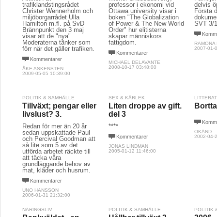
trafiklandstingsrådet
professor i ekonomi vid 
delvis ö
Christer Wennerholm och
Ottawa university visar i
Första 
miljöborgarrådet Ulla
boken "The Globalization
dokumen
Hamilton m.fl. på SvD
of Power & The New World
SVT 3/
Brännpunkt den 3 maj
Order" hur elitisterna
Komme
visar att de "nya"
skapar människors
Moderaterna tänker som
fattigdom.
RAMONA
förr när det gäller trafiken.
2007-01-0
Kommentarer
Kommentarer
MICHAEL DELAVANTE
2008-10-17 03:48:00
ÅKE ASKENSTEN
2009-05-05 10:39:00
POLITIK & SAMHÄLLE
SEX & KÄRLEK
LITTERA
Tillväxt; pengar eller
Liten droppe av gift.
Bortta
livslust? 3.
del 3
Komme
Redan för mer än 20 år
****
sedan uppskattade Paul
OKÄND
Kommentarer
2002-04-2
och Percival Goodman att
så lite som 5 av det
JONAS LINDMAN
utförda arbetet räckte till
2005-01-12 11:46:00
att täcka våra
grundläggande behov av
mat, kläder och husrum.
Kommentarer
UNO HANSSON
2006-01-31 21:32:00
NÄRINGSLIV
POLITIK & SAMHÄLLE
POLITIK