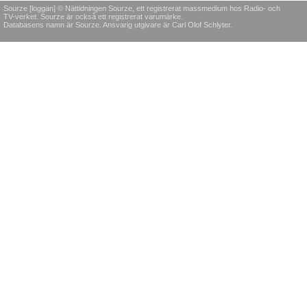
Sourze [loggan] © Nättidningen Sourze, ett registrerat massmedium hos Radio- och
TV-verket. Sourze är också ett registrerat varumärke.
Databasens namn är Sourze. Ansvarig utgivare är Carl Olof Schlyter.