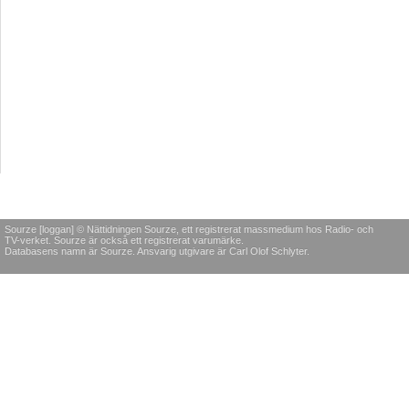
Sourze [loggan] © Nättidningen Sourze, ett registrerat massmedium hos Radio- och
TV-verket. Sourze är också ett registrerat varumärke.
Databasens namn är Sourze. Ansvarig utgivare är Carl Olof Schlyter.