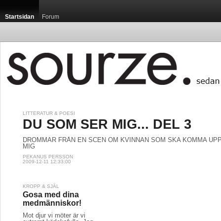
Startsidan
Forum
LITTERATUR & POESI
DU SOM SER MIG... DEL 3
DRÖMMAR FRÅN EN SCEN OM KVINNAN SOM SKA KOMMA UP
MIG
PEKANUS PERSSON
2009-12-11 12:33:00
KROPP & SJÄL
Gosa med dina
medmänniskor!
Mot djur vi möter är vi