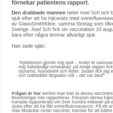
förnekar patientens rapport.
Den drabbade mannen
heter Axel Sch och ble
sjuk efter att ha injicerats med svininfluensava
av GlaxoSmithKline, samma företag som tillve
Sverige. Axel Sch fick sin vaccination 10 augu
bara efter några timmar allvarligt sjuk.
Han sade själv: 
"Injektionen gjorde mig sjuk – testet är oansv
mig fullständigt omskakad, på tredje dagen fick 
njurarna, huvudvärk och feber. Sedan fick jag 
och tvättstället färgades rött – det var blod"
Frågan är hur
seriöst man kan ta dessa vaccinteste
biverkningar inte rapporteras. Förutom denna händ
Kanada rapporterats om över hundra indianer på et
sjuka efter att ha fått svininfluensavaccin. På ett a
man liksäckar innan vaccinet, kanske för att bättr