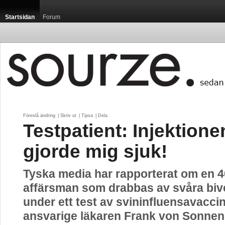
Startsidan
Forum
Föreslå ändring
| 
Skriv ut
| 
Tipsa
| 
Dela
Testpatient: Injektione
gjorde mig sjuk!
Tyska media har rapporterat om en 4
affärsman som drabbas av svåra biv
under ett test av svininfluensavacci
ansvarige läkaren Frank von Sonne