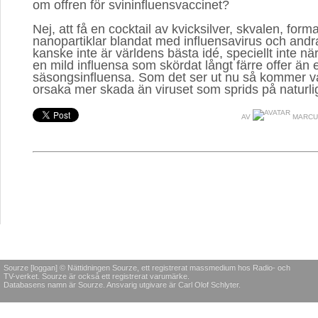
om offren för svininfluensvaccinet?
Nej, att få en cocktail av kvicksilver, skvalen, for
nanopartiklar blandat med influensavirus och andr
kanske inte är världens bästa idé, speciellt inte n
en mild influensa som skördat långt färre offer än 
säsongsinfluensa. Som det ser ut nu så kommer va
orsaka mer skada än viruset som sprids på naturli
AV
MARCU
Sourze [loggan] © Nättidningen Sourze, ett registrerat massmedium hos Radio- och
TV-verket. Sourze är också ett registrerat varumärke.
Databasens namn är Sourze. Ansvarig utgivare är Carl Olof Schlyter.