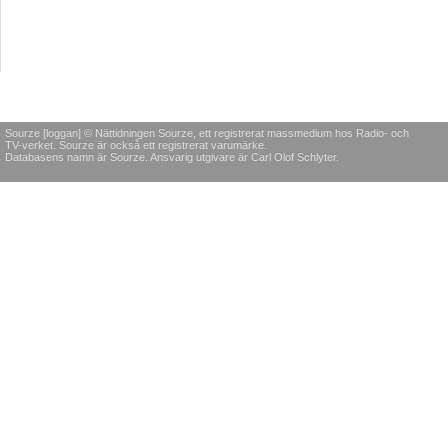
Sourze [loggan] © Nättidningen Sourze, ett registrerat massmedium hos Radio- och
TV-verket. Sourze är också ett registrerat varumärke.
Databasens namn är Sourze. Ansvarig utgivare är Carl Olof Schlyter.