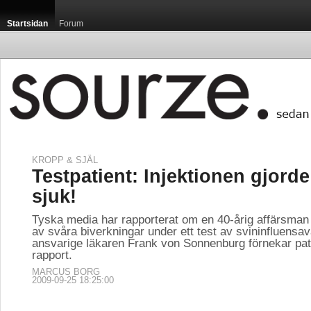
Startsidan
Forum
KROPP & SJÄL
Testpatient: Injektionen gjord
sjuk!
Tyska media har rapporterat om en 40-årig affärsma
av svåra biverkningar under ett test av svininfluensa
ansvarige läkaren Frank von Sonnenburg förnekar pat
rapport.
MARCUS BORG
2009-09-25 18:25:00