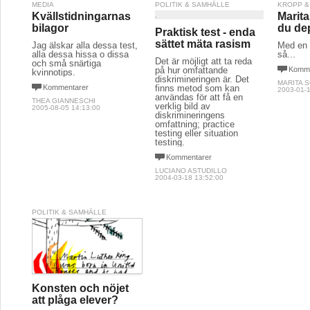
MEDIA
POLITIK & SAMHÄLLE
KROPP &
Kvällstidningarnas
Marita
bilagor
du de
Praktisk test - enda
sättet mäta rasism
Jag älskar alla dessa test,
Med en l
alla dessa hissa o dissa
så...
Det är möjligt att ta reda
och små snärtiga
på hur omfattande
Komme
kvinnotips.
diskrimineringen är. Det
MARITA 
Kommentarer
finns metod som kan
2003-01-1
användas för att få en
THEA GIANNESCHI
verklig bild av
2005-08-05 14:13:00
diskrimineringens
omfattning; practice
testing eller situation
testing.
Kommentarer
LUCIANO ASTUDILLO
2004-03-18 13:52:00
POLITIK & SAMHÄLLE
Konsten och nöjet
att plåga elever?