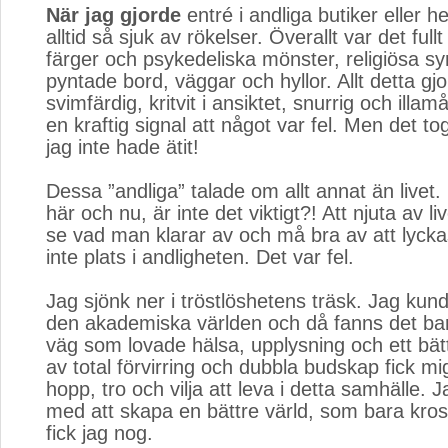
När jag gjorde
entré i andliga butiker eller h
alltid så sjuk av rökelser. Överallt var det full
färger och psykedeliska mönster, religiösa 
pyntade bord, väggar och hyllor. Allt detta gj
svimfärdig, kritvit i ansiktet, snurrig och illa
en kraftig signal att något var fel. Men det to
jag inte hade ätit!
Dessa ”andliga” talade om allt annat än livet
här och nu, är inte det viktigt?! Att njuta av liv
se vad man klarar av och må bra av att lyckas
inte plats i andligheten. Det var fel.
Jag sjönk ner i tröstlöshetens träsk. Jag kunde
den akademiska världen och då fanns det bar
väg som lovade hälsa, upplysning och ett bättr
av total förvirring och dubbla budskap fick mi
hopp, tro och vilja att leva i detta samhälle.
med att skapa en bättre värld, som bara kro
fick jag nog.