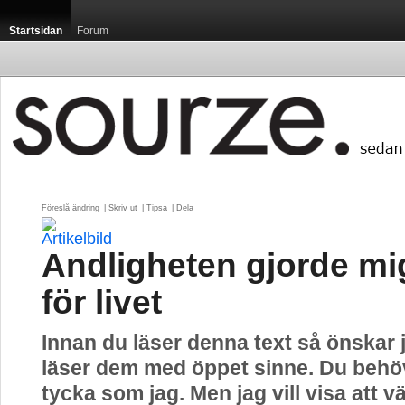
Startsidan
Forum
Föreslå ändring
| 
Skriv ut
| 
Tipsa
| 
Dela
Andligheten gjorde mi
för livet
Innan du läser denna text så önskar j
läser dem med öppet sinne. Du behöv
tycka som jag. Men jag vill visa att vä