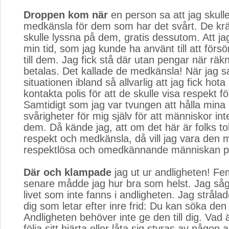
Droppen kom när
en person sa att jag skulle
medkänsla för dem som har det svårt. De krä
skulle lyssna på dem, gratis dessutom. Att jag
min tid, som jag kunde ha använt till att förs
till dem. Jag fick stå där utan pengar när räk
betalas. Det kallade de medkänsla! När jag sa
situationen ibland så allvarlig att jag fick hot
kontakta polis för att de skulle visa respekt fö
Samtidigt som jag var tvungen att hålla mina
svårigheter för mig själv för att människor int
dem. Då kände jag, att om det här är folks to
respekt och medkänsla, då vill jag vara den 
respektlösa och omedkännande människan på
Där och klampade
jag ut ur andligheten! Fe
senare mådde jag hur bra som helst. Jag såg
livet som inte fanns i andligheten. Jag strålade
dig som letar efter inre frid: Du kan söka den i
Andligheten behöver inte ge den till dig. Vad är
följa sitt hjärta eller låta sig styras av någon