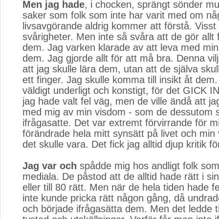
Men jag hade
, i chocken, sprängt sönder mu
saker som folk som inte har varit med om nå
livsavgörande aldrig kommer att förstå. Visst 
svårigheter. Men inte så svåra att de gör allt f
dem. Jag varken klarade av att leva med mina,
dem. Jag gjorde allt för att må bra. Denna vil
att jag skulle lära dem, utan att de själva sku
ett finger. Jag skulle komma till insikt åt dem
väldigt underligt och konstigt, för det GICK I
jag hade valt fel väg, men de ville ändå att ja
med mig av min visdom - som de dessutom 
ifrågasatte. Det var extremt förvirrande för 
förändrade hela mitt synsätt på livet och min
det skulle vara. Det fick jag alltid djup kritik fö
Jag var och
spådde mig hos andligt folk som 
mediala. De påstod att de alltid hade rätt i s
eller till 80 rätt. Men när de hela tiden hade 
inte kunde pricka rätt någon gång, då undrad
och började ifrågasätta dem. Men det ledde ti