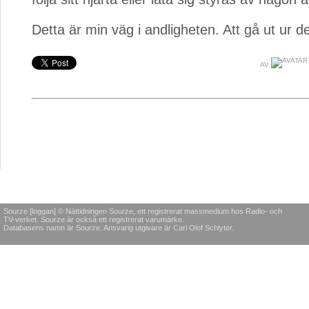
Detta är min väg i andligheten. Att gå ut ur d
AV
Sourze [loggan] © Nättidningen Sourze, ett registrerat massmedium hos Radio- och
TV-verket. Sourze är också ett registrerat varumärke.
Databasens namn är Sourze. Ansvarig utgivare är Carl Olof Schlyter.