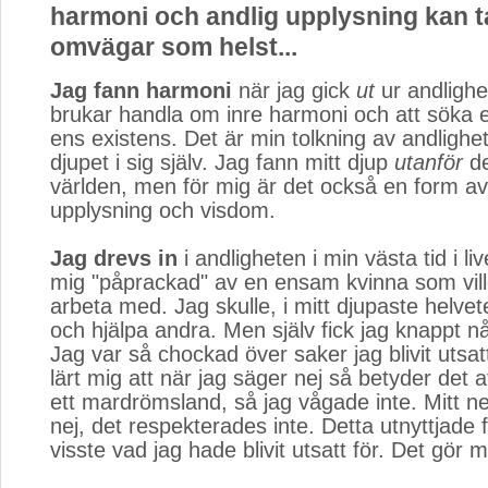
harmoni och andlig upplysning kan ta
omvägar som helst...
Jag fann harmoni
när jag gick 
ut
ur andlighet
brukar handla om inre harmoni och att söka eft
ens existens. Det är min tolkning av andlighet
djupet i sig själv. Jag fann mitt djup
utanför
de
världen, men för mig är det också en form av
upplysning och visdom.
Jag drevs in
i andligheten i min västa tid i liv
mig "påprackad" av en ensam kvinna som vill
arbeta med. Jag skulle, i mitt djupaste helve
och hjälpa andra. Men själv fick jag knappt nå
Jag var så chockad över saker jag blivit utsat
lärt mig att när jag säger nej så betyder det a
ett mardrömsland, så jag vågade inte. Mitt ne
nej, det respekterades inte. Detta utnyttjade fo
visste vad jag hade blivit utsatt för. Det gör 