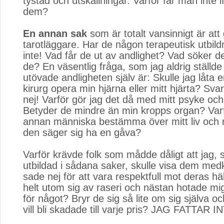
tystad och utskällningar. Varför får man inte i
dem?
En annan sak
som är totalt vansinnigt är att gå
tarotläggare. Har de någon terapeutisk utbild
inte! Vad får de ut av andlighet? Vad söker 
de? En väsentlig fråga, som jag aldrig ställde
utövade andligheten själv är: Skulle jag låta 
kirurg opera min hjärna eller mitt hjärta? Svar
nej! Varför gör jag det då med mitt psyke och
Betyder de mindre än min kropps organ? Varfö
annan människa bestämma över mitt liv och m
den säger sig ha en gåva?
Varför krävde folk som mådde dåligt att jag,
utbildad i sådana saker, skulle visa dem med
sade nej för att vara respektfull mot deras hä
helt utom sig av raseri och nästan hotade mi
för något? Bryr de sig så lite om sig själva och
vill bli skadade till varje pris? JAG FATTAR I