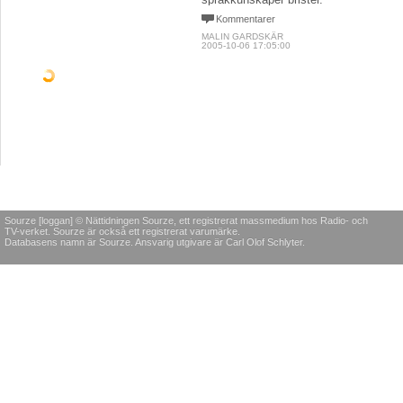
Kommentarer
MALIN GARDSKÄR
2005-10-06 17:05:00
Sourze [loggan] © Nättidningen Sourze, ett registrerat massmedium hos Radio- och
TV-verket. Sourze är också ett registrerat varumärke.
Databasens namn är Sourze. Ansvarig utgivare är Carl Olof Schlyter.