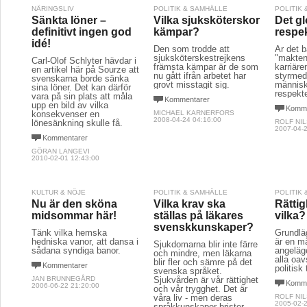
NÄRINGSLIV
POLITIK & SAMHÄLLE
POLITIK
Sänkta löner –
Vilka sjuksköterskor
Det gl
definitivt ingen god
kämpar?
respe
idé!
Den som trodde att
Är det b
sjuksköterskestrejkens
"makten
Carl-Olof Schlyter hävdar i
främsta kämpar är de som
karriär
en artikel här på Sourze att
nu gått ifrån arbetet har
styrmedl
svenskarna borde sänka
grovt misstagit sig.
männis
sina löner. Det kan därför
respekt
vara på sin plats att måla
Kommentarer
upp en bild av vilka
Komme
konsekvenser en
MICHAEL KARNERFORS
2008-04-24 04:16:00
lönesänkning skulle få.
ROLF NI
2007-04-2
Kommentarer
GÖRAN LANGEVI
2010-02-01 12:43:00
KULTUR & NÖJE
POLITIK & SAMHÄLLE
POLITIK
Nu är den sköna
Vilka krav ska
Rättig
midsommar här!
ställas på läkares
vilka?
svenskkunskaper?
Tänk vilka hemska
Grundlä
hedniska vanor, att dansa i
är en m
Sjukdomarna blir inte färre
sådana syndiga banor.
angeläg
och mindre, men läkarna
alla oav
blir fler och sämre på det
Kommentarer
politisk 
svenska språket.
JAN BRUNNEGÅRD
Sjukvården är vår rättighet
Komme
2006-06-22 21:20:00
och vår trygghet. Det är
våra liv - men deras
ROLF NI
2005-02-2
språkkunskaper brister.