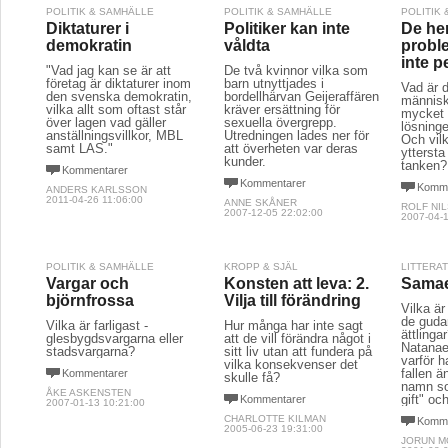
POLITIK & SAMHÄLLE
POLITIK & SAMHÄLLE
POLITIK
Diktaturer i
Politiker kan inte
De he
demokratin
våldta
proble
inte p
"Vad jag kan se är att
De två kvinnor vilka som
företag är diktaturer inom
barn utnyttjades i
Vad är 
den svenska demokratin,
bordellhärvan Geijeraffären
människo
vilka allt som oftast står
kräver ersättning för
mycket 
över lagen vad gäller
sexuella övergrepp.
lösning
anställningsvillkor, MBL
Utredningen lades ner för
Och vilk
samt LAS."
att överheten var deras
yttersta
kunder.
tanken?
Kommentarer
Kommentarer
Komme
ANDERS KARLSSON
2011-04-26 11:06:00
ANNE SKÅNER
ROLF NI
2007-12-05 22:02:00
2007-04-1
POLITIK & SAMHÄLLE
KROPP & SJÄL
LITTERA
Vargar och
Konsten att leva: 2.
Samae
björnfrossa
Vilja till förändring
Vilka ä
de gudar
Vilka är farligast -
Hur många har inte sagt
ättlinga
glesbygdsvargarna eller
att de vill förändra något i
Natanae
stadsvargarna?
sitt liv utan att fundera på
varför h
vilka konsekvenser det
fallen ä
Kommentarer
skulle få?
namn s
ÅKE ASKENSTEN
gift" oc
Kommentarer
2007-01-13 10:21:00
CHARLOTTE KILMAN
Komme
2005-06-23 19:31:00
JORUN 