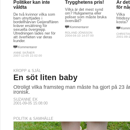
Politiker kan inte
Trygghetens pris!
Är det
våldta
för nå
Vilka är det mest synd
om? Huliganerna eller
De två kvinnor vilka som
Vilka
poliser som måste bruka
barn utnyttjades i
fritidss
övervåld?
bordellhärvan Geijeraffären
kosta?
kräver ersättning för
Kommentarer
Komme
sexuella övergrepp.
Utredningen lades ner för
ROLAND JÖNSSON
CHRISTI
2004-04-10 14:07:00
att överheten var deras
2001-09-1
kunder.
Kommentarer
ANNE SKÅNER
2007-12-05 22:02:00
KROPP & SJÄL
En söt liten baby
Otroligt vilka framsteg man måste ha gjort på 23 år,
ironisk.
SUZANNE EK
2001-09-05 15:08:00
POLITIK & SAMHÄLLE