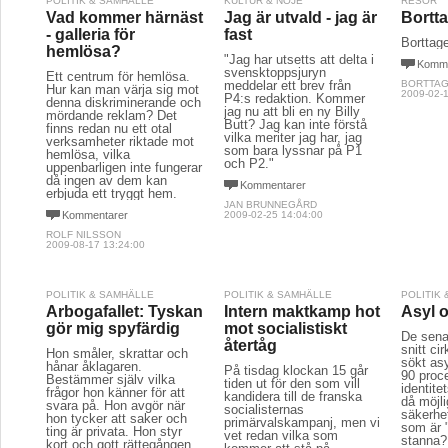
POLITIK & SAMHÄLLE
KULTUR & NÖJE
RESOR
Vad kommer härnäst
Jag är utvald - jag är
Bortta
- galleria för
fast
Borttage
hemlösa?
"Jag har utsetts att delta i
Komme
svensktoppsjuryn
Ett centrum för hemlösa.
meddelar ett brev från
BORTTAG
Hur kan man värja sig mot
2009-02-1
P4:s redaktion. Kommer
denna diskriminerande och
jag nu att bli en ny Billy
mördande reklam? Det
Butt? Jag kan inte förstå
finns redan nu ett otal
vilka meriter jag har, jag
verksamheter riktade mot
som bara lyssnar på P1
hemlösa, vilka
och P2."
uppenbarligen inte fungerar
då ingen av dem kan
Kommentarer
erbjuda ett tryggt hem.
JAN BRUNNEGÅRD
Kommentarer
2009-02-25 14:04:00
ROLF NILSSON
2009-08-17 13:24:00
POLITIK & SAMHÄLLE
POLITIK & SAMHÄLLE
POLITIK
Arbogafallet: Tyskan
Intern maktkamp hot
Asyl 
gör mig spyfärdig
mot socialistiskt
De senas
återtåg
snitt ci
Hon småler, skrattar och
sökt asy
hånar åklagaren.
På tisdag klockan 15 går
90 proc
Bestämmer själv vilka
tiden ut för den som vill
identite
frågor hon känner för att
kandidera till de franska
då möjli
svara på. Hon avgör när
socialisternas
säkerhe
hon tycker att saker och
primärvalskampanj, men vi
som är "
ting är privata. Hon styr
vet redan vilka som
stanna?
kort och gott rättegången.