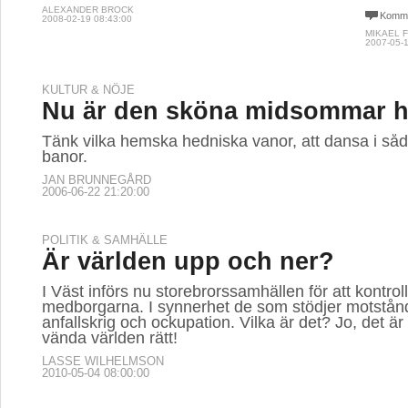
ALEXANDER BROCK
Komme
2008-02-19 08:43:00
MIKAEL 
2007-05-1
KULTUR & NÖJE
Nu är den sköna midsommar h
Tänk vilka hemska hedniska vanor, att dansa i så
banor.
JAN BRUNNEGÅRD
2006-06-22 21:20:00
POLITIK & SAMHÄLLE
Är världen upp och ner?
I Väst införs nu storebrorssamhällen för att kontrol
medborgarna. I synnerhet de som stödjer motstån
anfallskrig och ockupation. Vilka är det? Jo, det är 
vända världen rätt!
LASSE WILHELMSON
2010-05-04 08:00:00