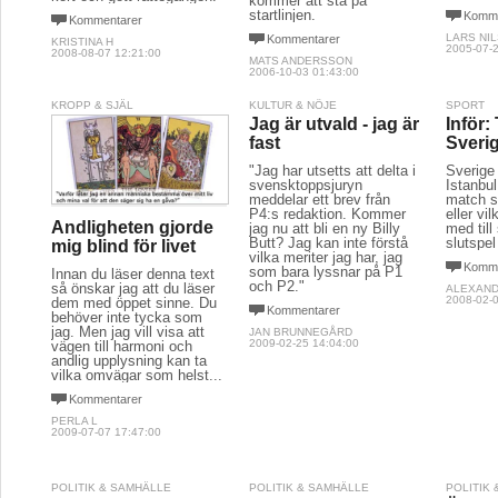
kommer att stå på
startlinjen.
Komme
Kommentarer
LARS NI
Kommentarer
KRISTINA H
2005-07-2
2008-08-07 12:21:00
MATS ANDERSSON
2006-10-03 01:43:00
KROPP & SJÄL
KULTUR & NÖJE
SPORT
Jag är utvald - jag är
Inför: 
fast
Sveri
"Jag har utsetts att delta i
Sverige 
svensktoppsjuryn
Istanbu
meddelar ett brev från
match 
P4:s redaktion. Kommer
eller vi
Andligheten gjorde
jag nu att bli en ny Billy
med til
Butt? Jag kan inte förstå
slutspel
mig blind för livet
vilka meriter jag har, jag
Komme
som bara lyssnar på P1
Innan du läser denna text
och P2."
så önskar jag att du läser
ALEXAN
2008-02-0
dem med öppet sinne. Du
Kommentarer
behöver inte tycka som
jag. Men jag vill visa att
JAN BRUNNEGÅRD
2009-02-25 14:04:00
vägen till harmoni och
andlig upplysning kan ta
vilka omvägar som helst...
Kommentarer
PERLA L
2009-07-07 17:47:00
POLITIK & SAMHÄLLE
POLITIK & SAMHÄLLE
POLITIK