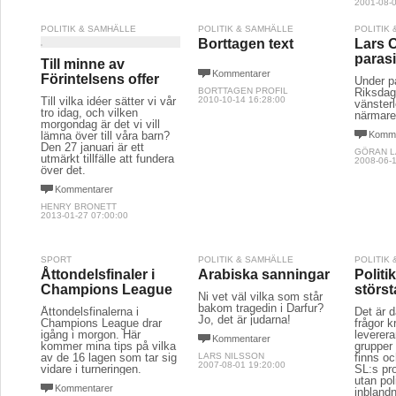
2001-08-0
POLITIK & SAMHÄLLE
POLITIK & SAMHÄLLE
POLITIK
Borttagen text
Lars O
paras
Till minne av
Kommentarer
Förintelsens offer
Under pa
BORTTAGEN PROFIL
Riksdag
Till vilka idéer sätter vi vår
2010-10-14 16:28:00
vänster
tro idag, och vilken
närmare 
morgondag är det vi vill
lämna över till våra barn?
Komme
Den 27 januari är ett
GÖRAN 
utmärkt tillfälle att fundera
2008-06-1
över det.
Kommentarer
HENRY BRONETT
2013-01-27 07:00:00
SPORT
POLITIK & SAMHÄLLE
POLITIK
Åttondelsfinaler i
Arabiska sanningar
Politi
Champions League
störst
Ni vet väl vilka som står
bakom tragedin i Darfur?
Åttondelsfinalerna i
Det är d
Jo, det är judarna!
Champions League drar
frågor k
igång i morgon. Här
leverera
Kommentarer
kommer mina tips på vilka
grupper
av de 16 lagen som tar sig
LARS NILSSON
finns oc
2007-08-01 19:20:00
vidare i turneringen.
SL:s pr
utan pol
Kommentarer
inblandn