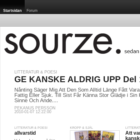
Startsidan
Forum
LITTERATUR & POESI
GE KANSKE ALDRIG UPP Del 
Nånting Säger Mig Att Den Som Alltid Länge Fått Va
Fattig Eller Sjuk. Till Sist Får Känna Stor Glädje i Sin
Sinne Och Ande....
PEKANUS PERSSON
2010-01-07 12:22:00
LITTERATUR & POESI
KROPP & SJÄL
LITTERA
allvarstid
Att va
kansk