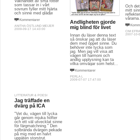
Vaknandet av små fötter
som tassar in i vårt
Och det
sovrum fyller mitt hjärta
mitt sin
och sinne med glädje
reflekte
vårarna
Kommentarer
Andligheten gjorde
Komme
ANITHA ÖSTLUND MEIJER
mig blind för livet
2009-09-17 14:43:00
CIM EFR
2007-10-0
Innan du läser denna text
så önskar jag att du läser
dem med öppet sinne. Du
behöver inte tycka som
jag. Men jag vill visa att
vägen till harmoni och
andlig upplysning kan ta
vilka omvägar som helst...
Kommentarer
PERLA L
2009-07-07 17:47:00
LITTERATUR & POESI
Jag träffade en
dvärg på ICA
"Vet du, vägen till lycka
går genom mjuka höfter
och ett väl utvecklat sinne
för färgmatchning." Den
solbrända dvärgen pekade
på mig med en halvt
uppäten storstrut.