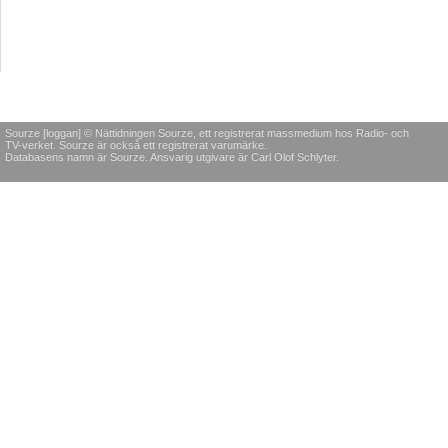
Sourze [loggan] © Nättidningen Sourze, ett registrerat massmedium hos Radio- och
TV-verket. Sourze är också ett registrerat varumärke.
Databasens namn är Sourze. Ansvarig utgivare är Carl Olof Schlyter.