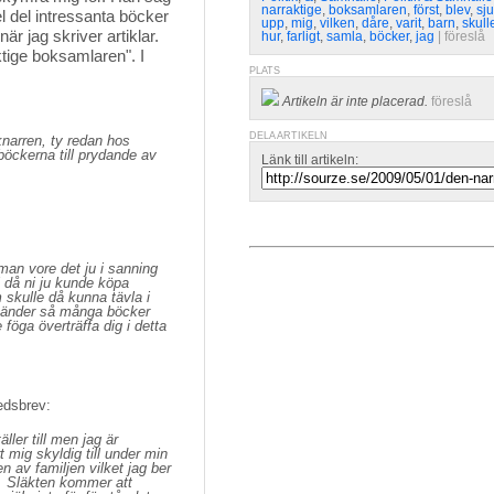
narraktige
,
boksamlaren
,
först
,
blev
,
sj
l del intressanta böcker
upp
,
mig
,
vilken
,
dåre
,
varit
,
barn
,
skull
r jag skriver artiklar.
hur
,
farligt
,
samla
,
böcker
,
jag
| 
föreslå
ktige boksamlaren". I
PLATS
Artikeln är inte placerad.
föreslå
DELA ARTIKELN
knarren, ty redan hos
böckerna till prydande av
Länk till artikeln:
man vore det ju i sanning
 då ni ju kunde köpa
 skulle då kunna tävla i
händer så många böcker
föga överträffa dig i detta
edsbrev:
ler till men jag är
t mig skyldig till under min
ten av familjen vilket jag ber
s. Släkten kommer att