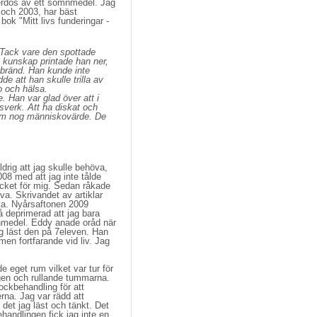
erdos av ett sömnmedel. Jag 
 och 2003, har bäst
bok "Mitt livs funderingar -
. Tack vare den spottade
e kunskap printade han ner,
 utbränd. Han kunde inte
e att han skulle trilla av
ro och hälsa.
 Han var glad över att i
vsverk. Att ha diskat och
onom nog människovärde. De
drig att jag skulle behöva,
08 med att jag inte tålde
ycket för mig. Sedan råkade
va. Skrivandet av artiklar
rta. Nyårsaftonen 2009
så deprimerad att jag bara
ömnmedel. Eddy anade oråd när
g läst den på 7eleven. Han
men fortfarande vid liv. Jag
 eget rum vilket var tur för 
ngen och rullande tummarna.
ockbehandling för att
rna. Jag var rädd att
det jag läst och tänkt. Det
ehandlingen fick jag inte en