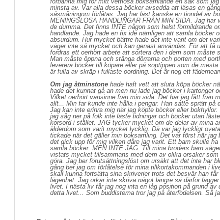
förbanna mig för mitt vettlösa boksamlande en sak som jag sj
minsta av. Var alla dessa böcker avsedda att läsas en gå
såsmåningom förlåtas. Jag har läst kanske en tiondel av 
MENINGSLÖSA HANDLINGAR FRÅN MIN SIDA. Jag har var
de dumma. Det finns INTE någon som helst förmildrande oms
handlande. Jag hade en fix ide nämligen att samla böcker och
absurdum. Hur mycket bättre hade det inte varit om det vari
väger inte så mycket och kan genast användas. För att få 
fordras ett oerhört arbete att sortera den i dem som måste 
Man måste öppna och stänga dörrarna och porten med portlås
leverera böcker till köpare eller på soptippen som de mesta 
är fulla av skräp i fullaste oordning. Det är nog ett fädernear
Om jag åtminstone
hade haft vett att sluta köpa böcker när
hade det kunnat gå an men nu lade jag böcker i kartonger oc
Vilket oerhört vansinne från min sida. Det har jag fått från 
allt... Min far kunde inte hålla i pengar. Han satte sprätt p
Jag kan inte erinra mig när jag köpte böcker eller bokhyllor.
jag såg ner på folk inte läste tidningar och böcker utan läste
korsord i stället. JAG tycker mycket om de delar av mina ar
ålderdom som varit mycket lycklig. Då var jag lyckligt o
tickade när det gäller min boksamling. Det var först när j
det gick upp för mig vilken dåre jag varit. Ett barn skulle ha f
samla böcker. MEN INTE JAG. Till mina bröders barn säger j
vistats mycket tillsammans med dem av olika orsaker som h
göra. Jag ber förutsättningslöst om ursäkt att det inte har bli
gång ber jag om förlåtelse för mina tillkortakommanden i li
skall kunna fortsätta sina skriverier trots det besvär han f
lägenhet. Jag orkar inte skriva något längre så därför lägger 
livet. I nästa liv får jag nog inta en låg position på grund av
detta livet... Som buddisterna tror jag på återfödelsen. Så 