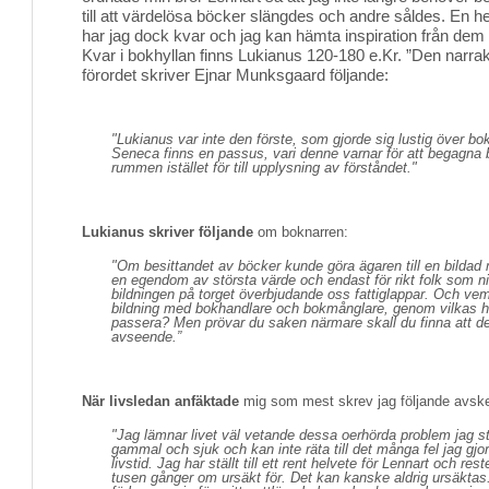
till att värdelösa böcker slängdes och andre såldes. En he
har jag dock kvar och jag kan hämta inspiration från dem nä
Kvar i bokhyllan finns Lukianus 120-180 e.Kr. ”Den narra
förordet skriver Ejnar Munksgaard följande:
"Lukianus var inte den förste, som gjorde sig lustig över bo
Seneca finns en passus, vari denne varnar för att begagna 
rummen istället för till upplysning av förståndet."
Lukianus skriver följande
om boknarren: 
"Om besittandet av böcker kunde göra ägaren till en bildad 
en egendom av största värde och endast för rikt folk som ni
bildningen på torget överbjudande oss fattiglappar. Och vem
bildning med bokhandlare och bokmånglare, genom vilkas 
passera? Men prövar du saken närmare skall du finna att de 
avseende.”
När livsledan anfäktade
mig som mest skrev jag följande avsk
"Jag lämnar livet väl vetande dessa oerhörda problem jag stäl
gammal och sjuk och kan inte räta till det många fel jag gjor
livstid. Jag har ställt till ett rent helvete för Lennart och res
tusen gånger om ursäkt för. Det kan kanske aldrig ursäkta