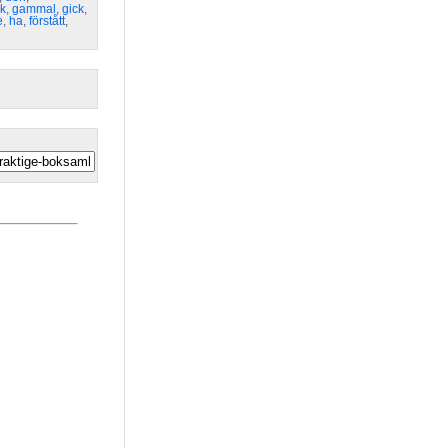
uk
,
gammal
,
gick
,
e
,
ha
,
förstått
,