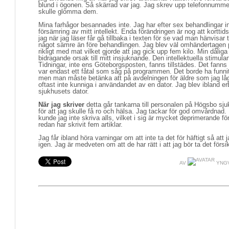
blund i ögonen. Så skärrad var jag. Jag skrev upp telefonnummer t
skulle glömma dem.
Mina farhågor besannades inte. Jag har efter sex behandlingar i
försämring av mitt intellekt. Enda förändringen är nog att kortti
jag när jag läser får gå tillbaka i texten för se vad man hänvisar 
något sämre än före behandlingen. Jag blev väl omhändertagen
rikligt med mat vilket gjorde att jag gick upp fem kilo. Min dålig
bidragande orsak till mitt insjuknande. Den intellektuella stimula
Tidningar, inte ens Göteborgsposten, fanns tillstädes. Det fanns
var endast ett fåtal som såg på programmen. Det borde ha funnit
men man måste betänka att på avdelningen för äldre som jag låg 
oftast inte kunniga i användandet av en dator. Jag blev ibland e
sjukhusets dator.
När jag skriver
detta går tankarna till personalen på Högsbo sjuk
för att jag skulle få ro och hälsa. Jag tackar för god omvårdnad
kunde jag inte skriva alls, vilket i sig är mycket deprimerande 
redan har skrivit fem artiklar.
Jag får ibland höra varningar om att inte ta det för häftigt så at
igen. Jag är medveten om att de har rätt i att jag bör ta det försik
AV
YNGV