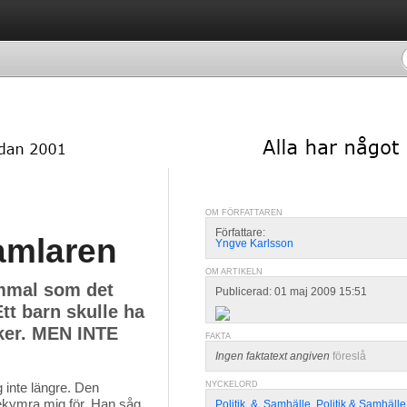
OM FÖRFATTAREN
Författare:
amlaren
Yngve Karlsson
OM ARTIKELN
ammal som det
Publicerad: 01 maj 2009 15:51
Ett barn skulle ha
cker. MEN INTE
FAKTA
Ingen faktatext angiven
föreslå
 inte längre. Den 
NYCKELORD
bekymra mig för. Han såg
Politik
,
&
,
Samhälle
,
Politik & Samhälle