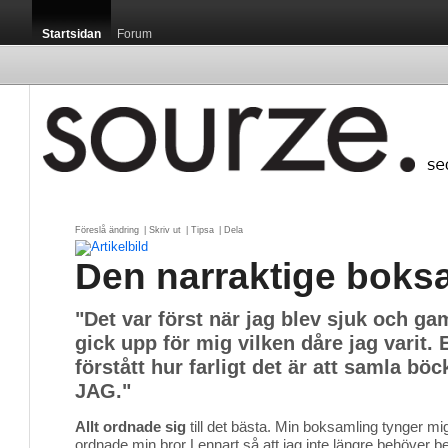
Startsidan
Forum
Föreslå ändring
| 
Skriv ut
| 
Tipsa
| 
Dela
Den narraktige boks
"Det var först när jag blev sjuk och g
gick upp för mig vilken dåre jag varit. 
förstått hur farligt det är att samla bö
JAG."
Allt ordnade sig
till det bästa. Min boksamling tynger mig
ordnade min bror Lennart så att jag inte längre behöver 