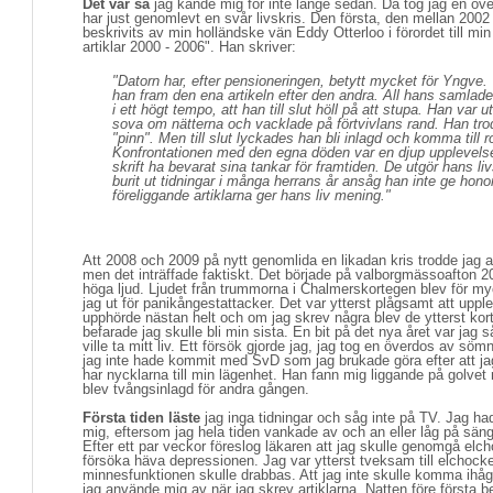
Det var så
jag kände mig för inte länge sedan. Då tog jag en öv
har just genomlevt en svår livskris. Den första, den mellan 2002
beskrivits av min holländske vän Eddy Otterloo i förordet till min 
artiklar 2000 - 2006". Han skriver:
"Datorn har, efter pensioneringen, betytt mycket för Yngve
han fram den ena artikeln efter den andra. All hans samlad
i ett högt tempo, att han till slut höll på att stupa. Han var
sova om nätterna och vacklade på förtvivlans rand. Han trodd
"pinn". Men till slut lyckades han bli inlagd och komma till 
Konfrontationen med den egna döden var en djup upplevelse.
skrift ha bevarat sina tankar för framtiden. De utgör hans li
burit ut tidningar i många herrans år ansåg han inte ge h
föreliggande artiklarna ger hans liv mening."
Att 2008 och 2009 på nytt genomlida en likadan kris trodde jag al
men det inträffade faktiskt. Det började på valborgmässoafton 20
höga ljud. Ljudet från trummorna i Chalmerskortegen blev för m
jag ut för panikångestattacker. Det var ytterst plågsamt att upple
upphörde nästan helt och om jag skrev några blev de ytterst ko
befarade jag skulle bli min sista. En bit på det nya året var jag 
ville ta mitt liv. Ett försök gjorde jag, jag tog en överdos av s
jag inte hade kommit med SvD som jag brukade göra efter att ja
har nycklarna till min lägenhet. Han fann mig liggande på golvet 
blev tvångsinlagd för andra gången.
Första tiden läste
jag inga tidningar och såg inte på TV. Jag hade
mig, eftersom jag hela tiden vankade av och an eller låg på sä
Efter ett par veckor föreslog läkaren att jag skulle genomgå elch
försöka häva depressionen. Jag var ytterst tveksam till elchocke
minnesfunktionen skulle drabbas. Att jag inte skulle komma ihåg 
jag använde mig av när jag skrev artiklarna. Natten före första b