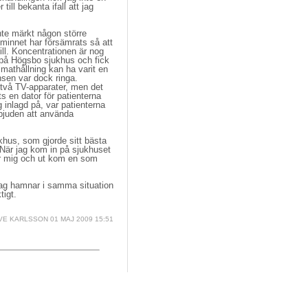
ill bekanta ifall att jag
nte märkt någon större
dsminnet har försämrats så att
till. Koncentrationen är nog
 på Högsbo sjukhus och fick
a mathållning kan ha varit en
nsen var dock ringa.
 två TV-apparater, men det
s en dator för patienterna
inlagd på, var patienterna
rbjuden att använda
hus, som gjorde sitt bästa 
. När jag kom in på sjukhuset
för mig och ut kom en som
t jag hamnar i samma situation
tigt.
E KARLSSON
01 MAJ 2009 15:51