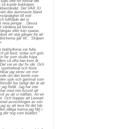
älv inte för förstår det
ng så kunde bokköpen
bokbeståndet. Det VAR JU
it den dummaste bland
tändighet till mitt
 fullföljde det in
t rena pengar... Dessa
ut värdena på böcker
slängas eller kan sparas.
et ett otal gånger för att
böckerna går till... Skåpen
v.
 bokhyllorna var fulla 
h på bord, stolar och golv.
min far som skulle köpa
å dem så ofta han kom åt.
 Det var en dyr fix idé. Och
 sportreferat och löste
tiklar jag skrev om min
vetande om den bomb som
ag blev sjuk och gammal som
örstått hur farligt det är att
ag förlåt. Jag har inte
ar med min livsstil att
vit av att vi träffats. Än en
vet. Och hoppas att Lennart
år med avvecklingen av min
jag av att leva för det här
 den dåliga karma jag fått i
jag dör nog som buddist."