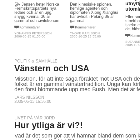
utnytt
Siv Jensen heter Norska
Den kinesiske spionen,
Fremskrittspartiets nya
hemlige agenten och
utomla
ledare och är en ung,
diplomaten Xiong Xianghui
snygg kvinna, 36 år
har avlidit i Peking 86 år
Eller s
gammal och civilekonom.
gammal.
stockho
tjacka 
Kommentarer
Kommentarer
dej blås
YOHANNIS PETERSSON
YNGVE KARLSSON
Komme
2006-05-15 01:50:00
2005-10-25 19:55:00
SUZANNE
2005-10-0
POLITIK & SAMHÄLLE
Vänstern och USA
Misstron, för att inte säga föraktet mot USA och d
folket är en gammal vänstertradition. Unga kan förl
den först blommande upp med Bush. Men det är fe
LARS NILSSON
2005-06-13 16:36:00
LIVET PÅ VÅR JORD
Hur ytliga är vi?!
Vad är det som gör att vi hamnar bland dem som 