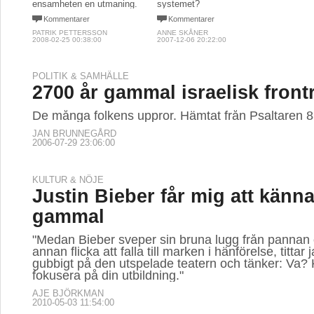
ensamheten en utmaning.
systemet?
Kommentarer
Kommentarer
PATRIK PETTERSSON
ANNE SKÅNER
2008-02-25 00:38:00
2007-12-06 20:22:00
POLITIK & SAMHÄLLE
2700 år gammal israelisk front
De många folkens uppror. Hämtat från Psaltaren 
JAN BRUNNEGÅRD
2006-07-29 23:06:00
KULTUR & NÖJE
Justin Bieber får mig att känn
gammal
"Medan Bieber sveper sin bruna lugg från pannan 
annan flicka att falla till marken i hänförelse, tittar
gubbigt på den utspelade teatern och tänker: Va? 
fokusera på din utbildning."
AJE BJÖRKMAN
2010-05-03 11:54:00