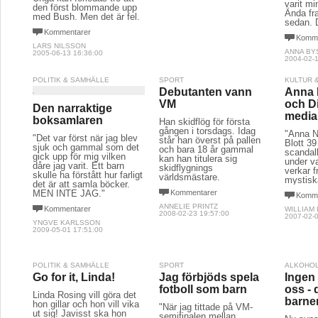
varit mi
den först blommande upp
Ända fram
med Bush. Men det är fel.
sedan. D
Kommentarer
Komme
LARS NILSSON
ANNA BY
2005-06-13 16:36:00
2004-02-1
POLITIK & SAMHÄLLE
SPORT
KULTUR 
Debutanten vann
Anna N
VM
och Di 
Den narraktige
media
boksamlaren
Han skidflög för första
gången i torsdags. Idag
"Anna N
"Det var först när jag blev
står han överst på pallen
Blott 3
sjuk och gammal som det
och bara 18 år gammal
scandalb
gick upp för mig vilken
kan han titulera sig
under v
dåre jag varit. Ett barn
skidflygnings
verkar 
skulle ha förstått hur farligt
världsmästare.
mystisk
det är att samla böcker.
MEN INTE JAG."
Kommentarer
Komme
ANNELIE PRINTZ
Kommentarer
WILLIAM
2008-02-23 19:57:00
2007-02-0
YNGVE KARLSSON
2009-05-01 17:51:00
POLITIK & SAMHÄLLE
SPORT
ALKOHOL
Go for it, Linda!
Jag förbjöds spela
Ingen
fotboll som barn
oss -
Linda Rosing vill göra det
barne
hon gillar och hon vill vika
"När jag tittade på VM-
ut sig! Javisst ska hon
semifinalen mellan