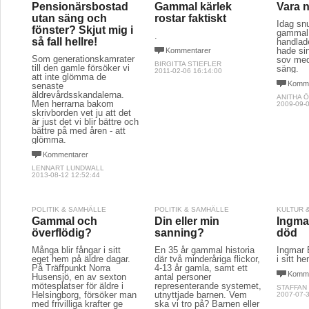
Pensionärsbostad
Gammal kärlek
Vara 
utan säng och
rostar faktiskt
Idag sn
fönster? Skjut mig i
gammal 
.
så fall hellre!
handlad
hade sin
Kommentarer
Som generationskamrater
sov me
BIRGITTA STIEFLER
till den gamle försöker vi
säng.
2011-02-06 16:14:00
att inte glömma de
Komme
senaste
äldrevårdsskandalerna.
ANITHA 
Men herrarna bakom
2009-09-0
skrivborden vet ju att det
är just det vi blir bättre och
bättre på med åren - att
glömma.
Kommentarer
LENNART LUNDWALL
2013-08-12 12:52:44
POLITIK & SAMHÄLLE
POLITIK & SAMHÄLLE
KULTUR 
Gammal och
Din eller min
Ingma
överflödig?
sanning?
död
Många blir fångar i sitt
En 35 år gammal historia
Ingmar 
eget hem på äldre dagar.
där två minderåriga flickor,
i sitt h
På Träffpunkt Norra
4-13 år gamla, samt ett
Komme
Husensjö, en av sexton
antal personer
mötesplatser för äldre i
representerande systemet,
STAFFAN
Helsingborg, försöker man
utnyttjade barnen. Vem
2007-07-3
med frivilliga krafter ge
ska vi tro på? Barnen eller