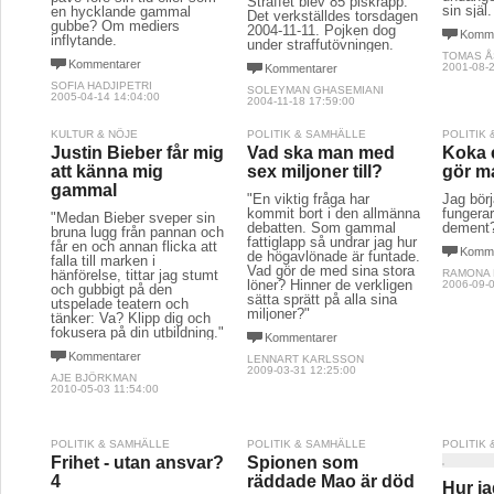
Straffet blev 85 piskrapp.
sin själ.
en hycklande gammal
Det verkställdes torsdagen
gubbe? Om mediers
2004-11-11. Pojken dog
Komme
inflytande.
under straffutövningen.
TOMAS 
Kommentarer
2001-08-2
Kommentarer
SOFIA HADJIPETRI
SOLEYMAN GHASEMIANI
2005-04-14 14:04:00
2004-11-18 17:59:00
KULTUR & NÖJE
POLITIK & SAMHÄLLE
POLITIK
Justin Bieber får mig
Vad ska man med
Koka 
att känna mig
sex miljoner till?
gör m
gammal
"En viktig fråga har
Jag börj
kommit bort i den allmänna
fungerar
"Medan Bieber sveper sin
debatten. Som gammal
dement
bruna lugg från pannan och
fattiglapp så undrar jag hur
får en och annan flicka att
Komme
de högavlönade är funtade.
falla till marken i
Vad gör de med sina stora
hänförelse, tittar jag stumt
RAMONA
löner? Hinner de verkligen
2006-09-0
och gubbigt på den
sätta sprätt på alla sina
utspelade teatern och
miljoner?"
tänker: Va? Klipp dig och
fokusera på din utbildning."
Kommentarer
Kommentarer
LENNART KARLSSON
2009-03-31 12:25:00
AJE BJÖRKMAN
2010-05-03 11:54:00
POLITIK & SAMHÄLLE
POLITIK & SAMHÄLLE
POLITIK
Frihet - utan ansvar?
Spionen som
4
räddade Mao är död
Hur ja