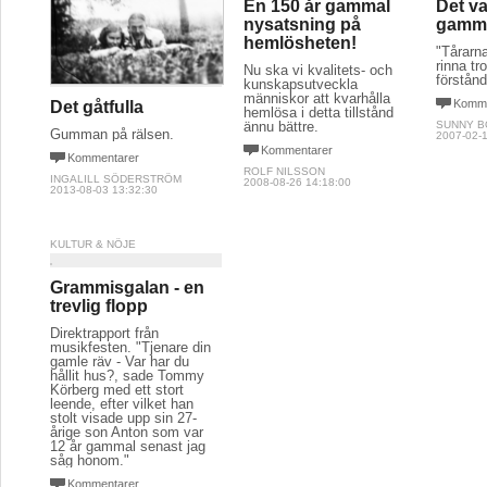
En 150 år gammal
Det va
nysatsning på
gamma
hemlösheten!
"Tårarna
rinna tro
Nu ska vi kvalitets- och
förstånd
kunskapsutveckla
människor att kvarhålla
Komme
Det gåtfulla
hemlösa i detta tillstånd
ännu bättre.
SUNNY 
Gumman på rälsen.
2007-02-1
Kommentarer
Kommentarer
ROLF NILSSON
INGALILL SÖDERSTRÖM
2008-08-26 14:18:00
2013-08-03 13:32:30
KULTUR & NÖJE
Grammisgalan - en
trevlig flopp
Direktrapport från
musikfesten. "Tjenare din
gamle räv - Var har du
hållit hus?, sade Tommy
Körberg med ett stort
leende, efter vilket han
stolt visade upp sin 27-
årige son Anton som var
12 år gammal senast jag
såg honom."
Kommentarer