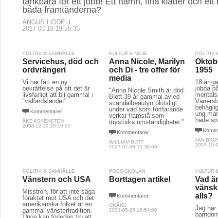
tänkbara för ett jobb! Ett namn, fina kläder och ett
båda framtänderna?
ANGUS LIDDELL
2017-03-16 19:55:35
POLITIK & SAMHÄLLE
KULTUR & NÖJE
POLITIK
Servicehus, död och
Anna Nicole, Marilyn
Oktob
ordvrängeri
och Di - tre offer för
1955
media
Vi har fått en ny
18 år g
bekräftelse på att det är
jobba p
"Anna Nicole Smith är död.
livsfarligt att bli gammal i
mentals
Blott 39 år gammal avled
"välfärdslandet".
Vänersb
scandalbeautyn plötsligt
behaglig
under vad som fortfarande
Kommentarer
ung man,
verkar framstå som
hade spr
ÅKE ASKENSTEN
mystiska omständigheter."
2008-12-10 20:10:00
Komme
Kommentarer
JAN BRU
WILLIAM BUTT
2005-10-0
2007-02-09 13:36:00
POLITIK & SAMHÄLLE
POESISKOLAN
KULTUR 
Vänstern och USA
Borttagen artikel
Vad är
vänska
Misstron, för att inte säga
alls?
Kommentarer
föraktet mot USA och det
amerikanska folket är en
OKÄND
Jag har
gammal vänstertradition.
2004-05-25 16:54:00
barndom
Unga kan förledas tro att