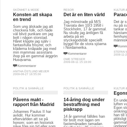
SKÖNHET & MODE
RESOR
KULTUR 
Konsten att skapa
Det är en liten värld
Parace
en trend
Jag mönstrade på M/S
Det är s
Traviata den 10/3 1958 i
nu på s
Som ung älskade jag att
Stockholm, 17 år gammal.
tankar 
chockera folk, och hade
Nu skulle jag äntligen få
härstam
väl blivit punkare om jag
arbeta på en
femhund
bott i någon storstad.
styckegodsbåt speciellt
människ
Håret klippte jag själv i
byggd för de stora sjöarna
fantasifulla frisyrer, och
Komme
i Nordamerika.
kläderna knåpade jag med
min mammas assistans
STEFAN 
Kommentarer
2008-11-2
ihop på en gammal ärggrön
Husqvarna.
OWE STREGER
2009-08-11 15:18:00
Kommentarer
ANITHA ÖSTLUND MEIJER
2009-08-27 16:55:00
POLITIK & SAMHÄLLE
POLITIK & SAMHÄLLE
KULTUR 
Egons
Påvens makt -
14-åring dog under
En under
luften v
rapport från Madrid
bestraffning med
Egon st
piskrapp
omkring 
Johannes Paulus II har
han till
avlidit. Hur kommer
14 år gammal fälldes han
plötslig
eftervärlden att se på
för brott mot lagen om
gammal 
honom; som en historisk
fastemånaden ramadan.
undangö
påve före sin tid eller som