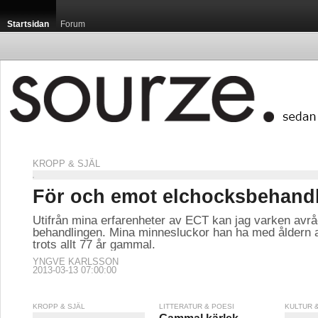
Startsidan
Forum
KROPP & SJÄL
För och emot elchocksbehand
Utifrån mina erfarenheter av ECT kan jag varken avråda
behandlingen. Mina minnesluckor han ha med åldern a
trots allt 77 år gammal.
YNGVE KARLSSON
2013-03-13 07:00:00
KROPP & SJÄL
LITTERATUR & POESI
KULTUR 