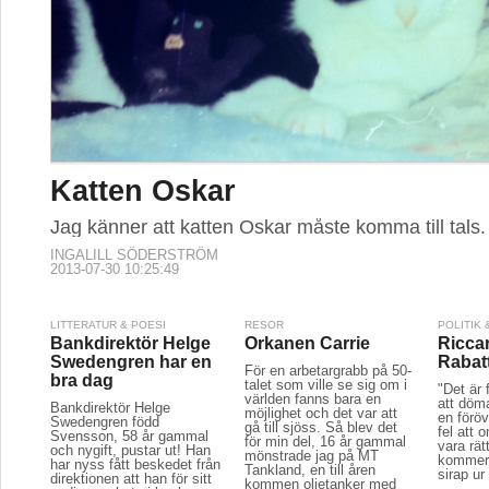
Katten Oskar
Jag känner att katten Oskar måste komma till tals.
INGALILL SÖDERSTRÖM
2013-07-30 10:25:49
LITTERATUR & POESI
RESOR
POLITIK
Bankdirektör Helge
Orkanen Carrie
Ricca
Swedengren har en
Rabat
För en arbetargrabb på 50-
bra dag
talet som ville se sig om i
"Det är 
världen fanns bara en
att döm
Bankdirektör Helge
möjlighet och det var att
en föröv
Swedengren född
gå till sjöss. Så blev det
fel att 
Svensson, 58 år gammal
för min del, 16 år gammal
vara rät
och nygift, pustar ut! Han
mönstrade jag på MT
kommer 
har nyss fått beskedet från
Tankland, en till åren
sirap ur
direktionen att han för sitt
kommen oljetanker med