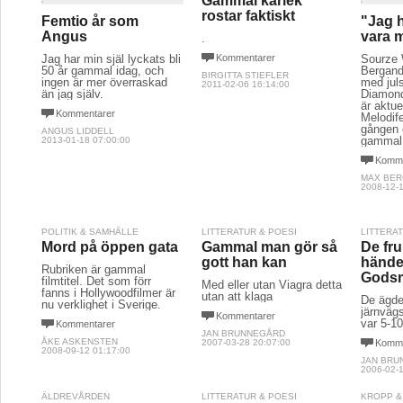
Gammal kärlek
rostar faktiskt
Femtio år som
"Jag ha
Angus
vara m
.
Jag har min själ lyckats bli
Kommentarer
Sourze
50 år gammal idag, och
Bergande
BIRGITTA STIEFLER
ingen är mer överraskad
med jul
2011-02-06 16:14:00
än jag själv.
Diamon
är aktue
Kommentarer
Melodife
gången 
ANGUS LIDDELL
gammal
2013-01-18 07:00:00
Komme
MAX BE
2008-12-1
POLITIK & SAMHÄLLE
LITTERATUR & POESI
LITTERA
Mord på öppen gata
Gammal man gör så
De fr
gott han kan
hände
Rubriken är gammal
Godsm
filmtitel. Det som förr
Med eller utan Viagra detta
fanns i Hollywoodfilmer är
utan att klaga
De ägd
nu verklighet i Sverige.
järnväg
Kommentarer
var 5-1
Kommentarer
JAN BRUNNEGÅRD
ÅKE ASKENSTEN
2007-03-28 20:07:00
Komme
2008-09-12 01:17:00
JAN BRU
2006-02-1
ÄLDREVÅRDEN
LITTERATUR & POESI
KROPP &