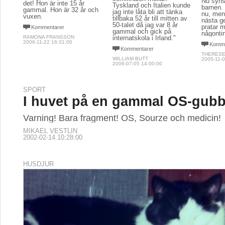
Nu syns
det! Hon är inte 15 år
Tyskland och Italien kunde
barnen.
gammal. Hon är 32 år och
jag inte låta bli att tänka
nu, men
vuxen.
tillbaka 52 år till mitten av
nästa ge
50-talet då jag var 8 år
pratar m
Kommentarer
gammal och gick på
någonti
RAMONA FRANSSON
internatskola i Irland."
2006-11-22 16:31:00
Komme
Kommentarer
THERESE
WILLIAM BUTT
2005-11-0
2006-07-05 14:00:00
SPORT
I huvet på en gammal OS-gub
Varning! Bara fragment! OS, Sourze och medicin!
MIKAEL VESTLIN
2002-02-14 10:28:00
HUSDJUR