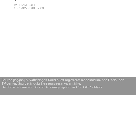
WILLIAM BUTT
2005-02-08 08:37:00
Sourze [loggan] © Nättidningen Sourze, ett registrerat massmedium hos Radio- och
TV-verket. Sourze är också ett registrerat varumärke.
Databasens namn är Sourze. Ansvarig utgivare är Carl Olof Schlyter.