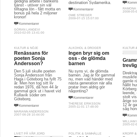
gedigna arbete i bankens
destination Sydamerika.
Komme
tjänst - utöver sin väl
tilltagna lön - fått motta en
RAMONA
Kommentarer
2008-05-0
bonus på hela 2 miljoner
OWE STREGER
kronor!
2009-07-15 15:07:00
Kommentarer
GÖRAN LANGEVI
2010-02-05 13:41:00
KULTUR & NÖJE
ALKOHOL & DROGER
KULTUR 
Renässans för
Ingen bryr sig om
poeten Sonja
oss - de glömda
Gramm
Andersson?
barnen
trevli
Den 5 juli skulle poeten
Nu syns vi, de glömda
Direktra
Sonja Andersson från
barnen. Jag är för gammal
musikfe
Haga i Göteborg ha fyllt 75
nu, men vad händer med
gamle rä
år. Men hon tog sitt liv
nästa generation när alla
hållit 
redan 1976, då hon 44 år
pratar men aldrig gör
Körberg 
gammal gick ut i havet vid
någonting?
leende, 
Kullavik söder om
stolt vi
Kommentarer
Göteborg.
årige s
THERESE ERIKSSON
12 år g
Kommentarer
2005-11-01 17:48:00
såg hon
MARIANN ANDERSSON
2007-06-28 10:44:00
Komme
WILLIAM
2005-02-0
LIVET PÅ VÅR JORD
POLITIK & SAMHÄLLE
KROPP &