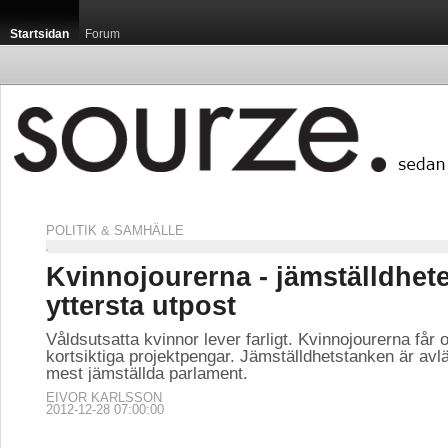
Startsidan
Forum
POLITIK & SAMHÄLLE
Kvinnojourerna - jämställdhet
yttersta utpost
Våldsutsatta kvinnor lever farligt. Kvinnojourerna får 
kortsiktiga projektpengar. Jämställdhetstanken är avl
mest jämställda parlament.
EIVOR KARLSSON
2012-12-28 07:00:00