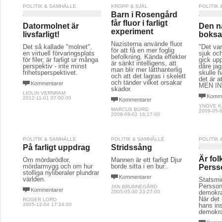
POLITIK & SAMHÄLLE
KROPP & SJÄL
POLITIK
Barn i Rosengård
får fluor i farligt
Datormolnet är
Den n
experiment
livsfarligt!
boksa
Nazisterna använde fluor
Det så kallade "molnet",
"Det var
för att få en mer foglig
en virtuell förvaringsplats
sjuk oc
befolkning. Kända effekter
för filer, är farligt ur många
gick upp
är sänkt intelligens, att
perspektiv - inte minst
dåre jag
man blir mer lätthanterlig
frihetsperspektivet.
skulle ha
och att det lagras i skelett
det är a
och tänder vilket orsakar
Kommentarer
MEN IN
skador.
LIOLIN VERNRAM
Komme
2012-11-01 07:00:00
Kommentarer
YNGVE 
MARCUS BORG
2009-05-0
2009-09-02 16:17:00
POLITIK & SAMHÄLLE
POLITIK & SAMHÄLLE
POLITIK
På farligt uppdrag
Stridssång
Är fol
Om mördarödlor,
Mannen är ett farligt Djur
mördarmygg och om hur
borde sitta i en bur..
Perss
stolliga nyliberaler plundrar
Kommentarer
världen.
Statsmi
Persson
JAN BRUNNEGÅRD
Kommentarer
2005-05-30 23:27:00
demokra
När det 
ROGER LORD
2005-12-04 17:24:00
hans inst
demokra