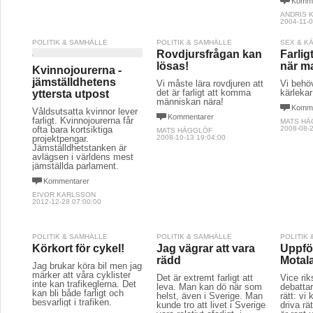
Komme
ANDRIS 
2004-11-0
POLITIK & SAMHÄLLE
POLITIK & SAMHÄLLE
SEX & K
Rovdjursfrågan kan
Farligt
lösas!
när ma
Kvinnojourerna -
jämställdhetens
Vi måste lära rovdjuren att
Vi behöv
det är farligt att komma
kärlekar
yttersta utpost
människan nära!
Komme
Våldsutsatta kvinnor lever
Kommentarer
farligt. Kvinnojourerna får
MATS HÄ
ofta bara kortsiktiga
2008-08-2
MATS HÄGGLÖF
projektpengar.
2008-10-13 19:04:00
Jämställdhetstanken är
avlägsen i världens mest
jämställda parlament.
Kommentarer
EIVOR KARLSSON
2012-12-28 07:00:00
POLITIK & SAMHÄLLE
POLITIK & SAMHÄLLE
POLITIK
Körkort för cykel!
Jag vägrar att vara
Uppföl
rädd
Motal
Jag brukar köra bil men jag
märker att våra cyklister
Det är extremt farligt att
Vice rik
inte kan trafikeglerna. Det
leva. Man kan dö när som
debattar
kan bli både farligt och
helst, även i Sverige. Man
rätt: vi
besvarligt i trafiken.
kunde tro att livet i Sverige
driva rä