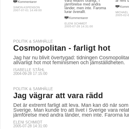
vara relativt ofarligt, i
är rent u
Kommentarer
jämförelse med andra
Komme
SIMON ASPENSON
länder, men inte. Farorna
2007-07-01 14:49:00
lurar överallt.
MICHAEL
2005-02-0
Kommentarer
ELENI SCHMIDT
2005-07-28 14:31:00
POLITIK & SAMHÄLLE
Cosmopolitan - farligt hot
Jag har nu blivit övertygad: tidningen Cosmopolitan
allvarligt hot mot feminismen och jämställdheten.
ISABELLE STÅHL
2004-09-28 17:15:00
POLITIK & SAMHÄLLE
Jag vägrar att vara rädd
Det är extremt farligt att leva. Man kan dö när som 
Sverige. Man kunde tro att livet i Sverige vara relativ
jämförelse med andra länder, men inte. Farorna lur
ELENI SCHMIDT
2005-07-28 14:31:00