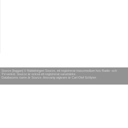
Sourze [loggan] © Nättidningen Sourze, ett registrerat massmedium hos Radio- och
TV-verket. Sourze är också ett registrerat varumärke.
Databasens namn är Sourze. Ansvarig utgivare är Carl Olof Schlyter.