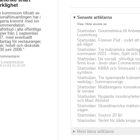
rklighet
 kommision tillsatt av
ionalförsamlingen har i
▼
Senaste artiklarna
garna kommit med sin
Visa:
Hela sourze.se
kommendation:
alförbud i alla offentliga
Startsidan
:
Gourmetresa till Antwe
jöer från 1 september
Luxemburg
07, med eventuellt
Startsidan
:
Forever Piaf - svårt at
antag för restauranger,
på något
ér, hotell och diskotek
l 30 juni 2008."
Startsidan
:
Tre kulinariska nedslag
sommaren 2021 – Aten, Split och 
Kommentarer
Startsidan
:
De socialt, ofrivilligt is
TS ANDERSSON
finns kvar - även utan Corona-restr
6-10-04 01:02:00
Startsidan
:
ABBA och Streisand i 
symbios
Startsidan
:
Tre spännande kulinari
nedslag i Sommarsverige
Startsidan
:
Mobbningens konsekve
år senare
Startsidan
:
Nygamla musiknyheter
och Marc Almond
Startsidan
:
Skandinaviska märken 
vägen
Startsidan
:
Sourze 20 år!
Startsidan
:
Skönt för både kropp o
►
Mest lästa artiklarna