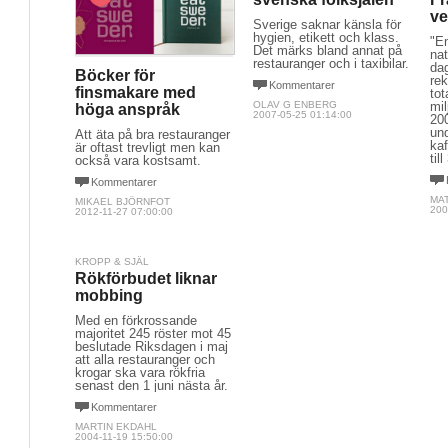
ve
Sverige saknar känsla för
hygien, etikett och klass.
"En
Det märks bland annat på
nat
restauranger och i taxibilar.
da
Böcker för
re
Kommentarer
finsmakare med
tot
OLAV G ENBERG
mil
höga anspråk
2007-05-25 01:14:00
20
und
Att äta på bra restauranger
kaf
är oftast trevligt men kan
til
också vara kostsamt.
Kommentarer
MA
MIKAEL BJÖRNFOT
200
2012-11-27 07:00:00
KROPP & SJÄL
Rökförbudet liknar
mobbing
Med en förkrossande
majoritet 245 röster mot 45
beslutade Riksdagen i maj
att alla restauranger och
krogar ska vara rökfria
senast den 1 juni nästa år.
Kommentarer
MARTIN EKDAHL
2004-11-19 15:50:00