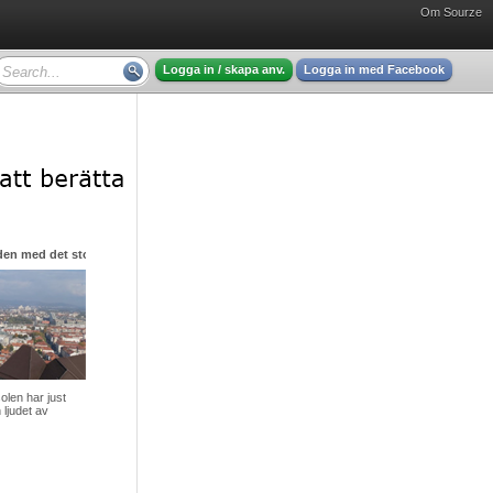
Om Sourze
Logga in / skapa anv.
Logga in med Facebook
den med det stora hjärtat
olen har just
 ljudet av