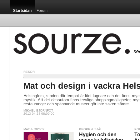
Startsidan
Forum
RESOR
Mat och design i vackra Hel
Helsingfors, staden där tempot är litet lugnare och det finns my
mystik. Att det dessutom finns trevliga shoppingmöjligheter, mys
restauranger och spännande museer gör inte saken sämre.
MIKAEL BJÖRNFOT
2013-04-24 08:00:00
MAT & DRYCK
KROPP & SJÄL
PO
Hygien och den
To
svenska folksjälen
Fr