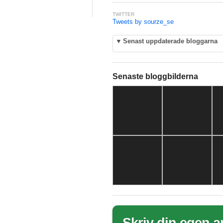
TWITTER
Tweets by sourze_se
▼
Senast uppdaterade bloggarna
Senaste bloggbilderna