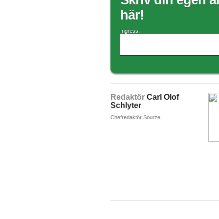
Skriv din egen ar
här!
Ingress:
Redaktör
Carl Olof
Schlyter
Chefredaktör Sourze