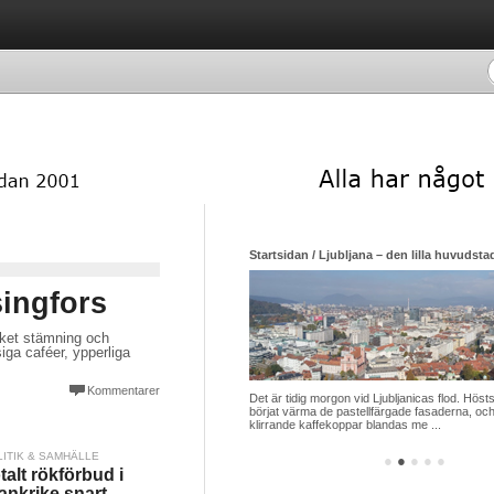
Startsidan / Ljubljana – den lilla huvudsta
singfors
cket stämning och
iga caféer, ypperliga
Kommentarer
Det är tidig morgon vid Ljubljanicas flod. Hösts
börjat värma de pastellfärgade fasaderna, och
klirrande kaffekoppar blandas me ...
LITIK & SAMHÄLLE
●
●
●
●
●
talt rökförbud i
ankrike snart