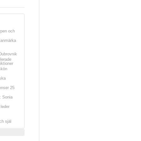
rpen och
t anmärka
Dubrovnik
olerade
iktioner
skön
ska
nser 25
: Sonia
leder
ch själ