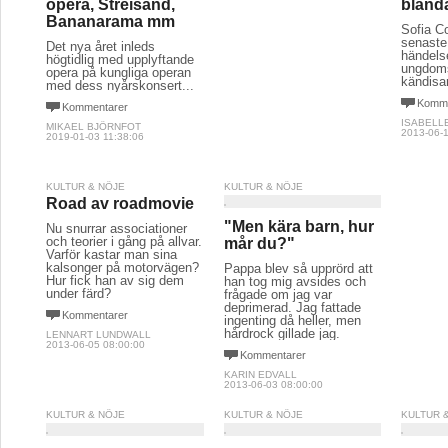
opera, Streisand,
blända
Bananarama mm
Sofia C
senaste 
Det nya året inleds
händels
högtidlig med upplyftande
ungdom
opera på kungliga operan
kändisar
med dess nyårskonsert...
Komme
Kommentarer
ISABELL
MIKAEL BJÖRNFOT
2013-06-1
2019-01-03 11:38:06
KULTUR & NÖJE
KULTUR & NÖJE
Road av roadmovie
"Men kära barn, hur
Nu snurrar associationer
och teorier i gång på allvar.
mår du?"
Varför kastar man sina
kalsonger på motorvägen?
Pappa blev så upprörd att
Hur fick han av sig dem
han tog mig avsides och
under färd?
frågade om jag var
deprimerad. Jag fattade
Kommentarer
ingenting då heller, men
hårdrock gillade jag.
LENNART LUNDWALL
2013-06-05 08:00:00
Kommentarer
KARIN EDVALL
2013-06-03 08:00:00
KULTUR & NÖJE
KULTUR & NÖJE
KULTUR 