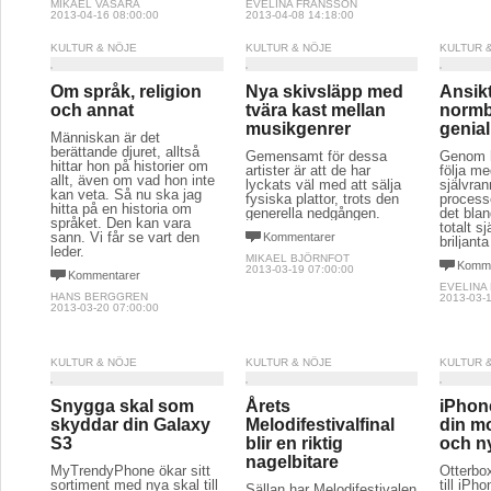
MIKAEL VASARA
EVELINA FRANSSON
2013-04-16 08:00:00
2013-04-08 14:18:00
KULTUR & NÖJE
KULTUR & NÖJE
KULTUR 
Om språk, religion
Nya skivsläpp med
Ansikt
och annat
tvära kast mellan
normb
musikgenrer
genial
Människan är det
berättande djuret, alltså
Gemensamt för dessa
Genom h
hittar hon på historier om
artister är att de har
följa me
allt, även om vad hon inte
lyckats väl med att sälja
självra
kan veta. Så nu ska jag
fysiska plattor, trots den
processe
hitta på en historia om
generella nedgången.
det bla
språket. Den kan vara
totalt s
sann. Vi får se vart den
Kommentarer
briljanta
leder.
MIKAEL BJÖRNFOT
Komme
2013-03-19 07:00:00
Kommentarer
EVELINA
HANS BERGGREN
2013-03-1
2013-03-20 07:00:00
KULTUR & NÖJE
KULTUR & NÖJE
KULTUR 
Snygga skal som
Årets
iPhone
skyddar din Galaxy
Melodifestivalfinal
din m
S3
blir en riktig
och n
nagelbitare
MyTrendyPhone ökar sitt
Otterbox
sortiment med nya skal till
till iPh
Sällan har Melodifestivalen