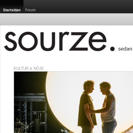
Startsidan
Forum
KULTUR & NÖJE