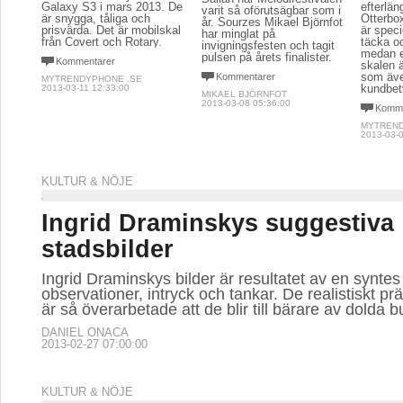
Galaxy S3 i mars 2013. De
efterlän
varit så oförutsägbar som i
är snygga, tåliga och
Otterbox
år. Sourzes Mikael Björnfot
prisvärda. Det är mobilskal
är specie
har minglat på
från Covert och Rotary.
täcka o
invigningsfesten och tagit
medan e
pulsen på årets finalister.
Kommentarer
skalen ä
som äve
Kommentarer
MYTRENDYPHONE .SE
kundbet
2013-03-11 12:33:00
MIKAEL BJÖRNFOT
2013-03-08 05:36:00
Komme
MYTREND
2013-03-0
KULTUR & NÖJE
Ingrid Draminskys suggestiva
stadsbilder
Ingrid Draminskys bilder är resultatet av en syntes
observationer, intryck och tankar. De realistiskt pr
är så överarbetade att de blir till bärare av dolda 
DANIEL ONACA
2013-02-27 07:00:00
KULTUR & NÖJE