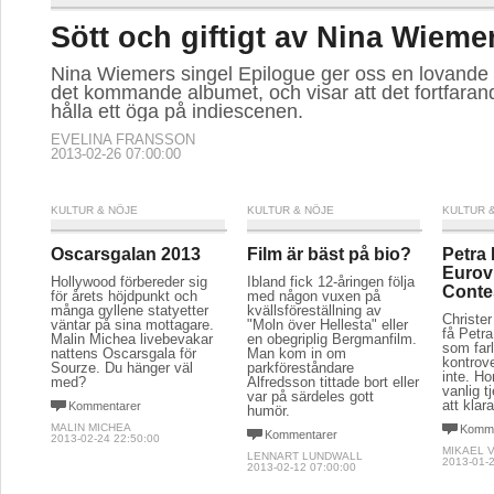
Sött och giftigt av Nina Wieme
Nina Wiemers singel Epilogue ger oss en lovande
det kommande albumet, och visar att det fortfarand
hålla ett öga på indiescenen.
EVELINA FRANSSON
2013-02-26 07:00:00
KULTUR & NÖJE
KULTUR & NÖJE
KULTUR 
Oscarsgalan 2013
Film är bäst på bio?
Petra
Eurov
Hollywood förbereder sig
Ibland fick 12-åringen följa
Conte
för årets höjdpunkt och
med någon vuxen på
många gyllene statyetter
kvällsföreställning av
Christe
väntar på sina mottagare.
"Moln över Hellesta" eller
få Petr
Malin Michea livebevakar
en obegriplig Bergmanfilm.
som farl
nattens Oscarsgala för
Man kom in om
kontrove
Sourze. Du hänger väl
parkföreståndare
inte. H
med?
Alfredsson tittade bort eller
vanlig 
var på särdeles gott
att klara
Kommentarer
humör.
MALIN MICHEA
Komme
Kommentarer
2013-02-24 22:50:00
MIKAEL 
LENNART LUNDWALL
2013-01-2
2013-02-12 07:00:00