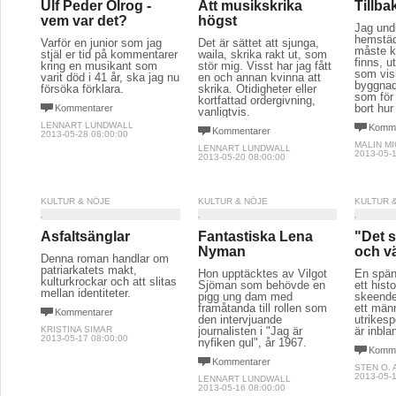
Ulf Peder Olrog -
Att musikskrika
Tillba
vem var det?
högst
Jag und
hemstäde
Varför en junior som jag
Det är sättet att sjunga,
måste k
stjäl er tid på kommentarer
waila, skrika rakt ut, som
finns, 
kring en musikant som
stör mig. Visst har jag fått
som vis
varit död i 41 år, ska jag nu
en och annan kvinna att
byggnad
försöka förklara.
skrika. Otidigheter eller
som för
kortfattad ordergivning,
bort hur
Kommentarer
vanligtvis.
LENNART LUNDWALL
Komme
Kommentarer
2013-05-28 08:00:00
MALIN M
LENNART LUNDWALL
2013-05-1
2013-05-20 08:00:00
KULTUR & NÖJE
KULTUR & NÖJE
KULTUR 
Asfaltsänglar
Fantastiska Lena
"Det s
Nyman
och vä
Denna roman handlar om
patriarkatets makt,
Hon upptäcktes av Vilgot
En spän
kulturkrockar och att slitas
Sjöman som behövde en
ett histo
mellan identiteter.
pigg ung dam med
skeende 
framåtanda till rollen som
ett männ
Kommentarer
den intervjuande
utrikesp
KRISTINA SIMAR
journalisten i "Jag är
är inbla
2013-05-17 08:00:00
nyfiken gul", år 1967.
Komme
Kommentarer
STEN O.
2013-05-1
LENNART LUNDWALL
2013-05-16 08:00:00