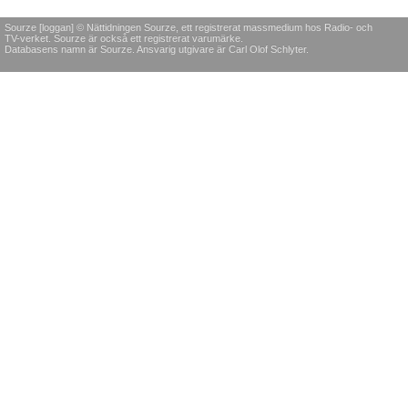
Sourze [loggan] © Nättidningen Sourze, ett registrerat massmedium hos Radio- och
TV-verket. Sourze är också ett registrerat varumärke.
Databasens namn är Sourze. Ansvarig utgivare är Carl Olof Schlyter.