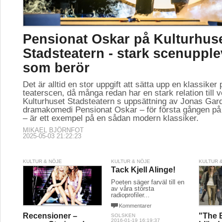
Pensionat Oskar på Kulturhus
Stadsteatern - stark scenupple
som berör
Det är alltid en stor uppgift att sätta upp en klassiker
teaterscen, då många redan har en stark relation till v
Kulturhuset Stadsteatern s uppsättning av Jonas Gard
dramakomedi Pensionat Oskar – för första gången på
– är ett exempel på en sådan modern klassiker.
MIKAEL BJÖRNFOT
2025-05-03 21:22:23
KULTUR & NÖJE
KULTUR & NÖJE
KULTUR 
Tack Kjell Alinge!
Poeten säger farväl till en
av våra största
radioprofiler...
Kommentarer
Recensioner –
"The 
SOLSKEN
2016-01-19 16:19:37