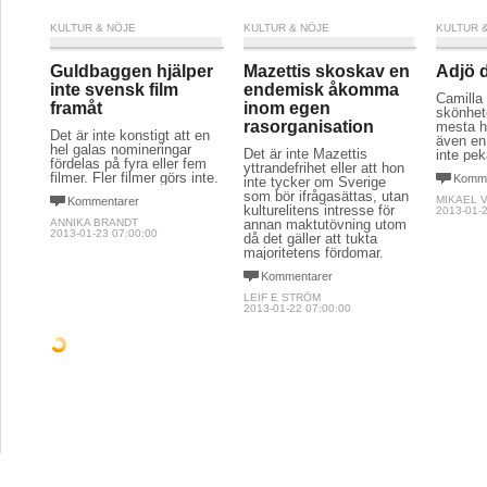
KULTUR & NÖJE
KULTUR & NÖJE
KULTUR 
Guldbaggen hjälper
Mazettis skoskav en
Adjö d
inte svensk film
endemisk åkomma
Camilla
framåt
inom egen
skönhet
rasorganisation
mesta h
Det är inte konstigt att en
även en
hel galas nomineringar
Det är inte Mazettis
inte pek
fördelas på fyra eller fem
yttrandefrihet eller att hon
filmer. Fler filmer görs inte.
Komme
inte tycker om Sverige
som bör ifrågasättas, utan
MIKAEL 
Kommentarer
kulturelitens intresse för
2013-01-2
ANNIKA BRANDT
annan maktutövning utom
2013-01-23 07:00:00
då det gäller att tukta
majoritetens fördomar.
Kommentarer
LEIF E STRÖM
2013-01-22 07:00:00