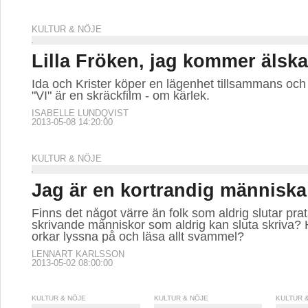
KULTUR & NÖJE
Lilla Fröken, jag kommer älska 
Ida och Krister köper en lägenhet tillsammans och f
"VI" är en skräckfilm - om kärlek.
ISABELLE LUNDQVIST
2013-05-08 14:20:00
KULTUR & NÖJE
Jag är en kortrandig människa
Finns det något värre än folk som aldrig slutar pr
skrivande människor som aldrig kan sluta skriva
orkar lyssna på och läsa allt svammel?
LENNART KARLSSON
2013-05-02 08:00:00
KULTUR & NÖJE
KULTUR & NÖJE
KULTUR 