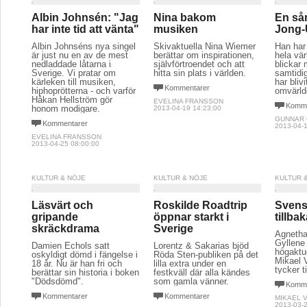
Albin Johnsén: "Jag
Nina bakom
En sån
har inte tid att vänta"
musiken
Jong
Albin Johnséns nya singel
Skivaktuella Nina Wiemer
Han har 
är just nu en av de mest
berättar om inspirationen,
hela vär
nedladdade låtarna i
självförtroendet och att
blickar
Sverige. Vi pratar om
hitta sin plats i världen.
samtidi
kärleken till musiken,
har bliv
Kommentarer
hiphoprötterna - och varför
omvärld
Håkan Hellström gör
EVELINA FRANSSON
Komme
honom modigare.
2013-04-19 14:23:00
GUNNAR
Kommentarer
2013-04-1
EVELINA FRANSSON
2013-04-25 08:00:00
KULTUR & NÖJE
KULTUR & NÖJE
KULTUR 
Läsvärt och
Roskilde Roadtrip
Svens
gripande
öppnar starkt i
tillba
skräckdrama
Sverige
Agnetha
Gyllene 
Damien Echols satt
Lorentz & Sakarias bjöd
högaktu
oskyldigt dömd i fängelse i
Röda Sten-publiken på det
Mikael 
18 år. Nu är han fri och
lilla extra under en
tycker ti
berättar sin historia i boken
festkväll där alla kändes
"Dödsdömd".
som gamla vänner.
Komme
Kommentarer
Kommentarer
MIKAEL 
2013-03-2