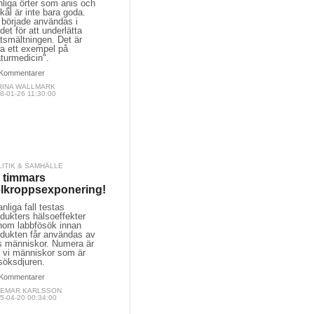
liga örter som anis och
kål är inte bara goda.
 började användas i
det för att underlätta
tsmältningen. Det är
ra ett exempel på
turmedicin".
Kommentarer
RINA WALLMARK
8-01-26 11:30:00
LITIK & SAMHÄLLE
 timmars
lkroppsexponering!
anliga fall testas
dukters hälsoeffekter
nom labbfösök innan
odukten får användas av
s människor. Numera är
t vi människor som är
söksdjuren.
Kommentarer
GEMAR KARLSSON
5-04-20 00:34:00