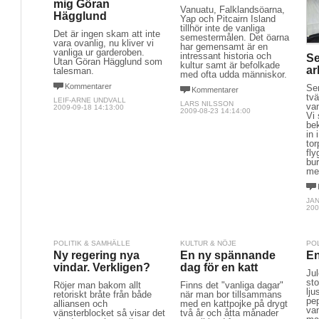
mig Göran
Vanuatu, Falklandsöarna,
Hägglund
Yap och Pitcairn Island
tillhör inte de vanliga
Det är ingen skam att inte
semestermålen. Det öarna
vara ovanlig, nu kliver vi
har gemensamt är en
vanliga ur garderoben.
intressant historia och 
Se
Utan Göran Hägglund som
kultur samt är befolkade
ar
talesman.
med ofta udda människor.
Kommentarer
Se
Kommentarer
tvä
LEIF-ARNE UNDVALL
LARS NILSSON
van
2009-09-18 14:13:00
2009-08-23 14:14:00
Vi
be
in 
tor
fly
bur
me
JA
200
POLITIK & SAMHÄLLE
KULTUR & NÖJE
PO
Ny regering nya
En ny spännande
En
vindar. Verkligen?
dag för en katt
Ju
sto
Röjer man bakom allt
Finns det "vanliga dagar"
lju
retoriskt bråte från både
när man bor tillsammans
pep
alliansen och
med en kattpojke på drygt
van
vänsterblocket så visar det
två år och åtta månader