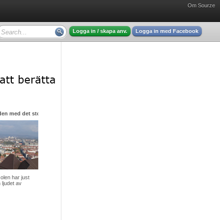
Om Sourze
Logga in / skapa anv.
Logga in med Facebook
den med det stora hjärtat
olen har just
 ljudet av