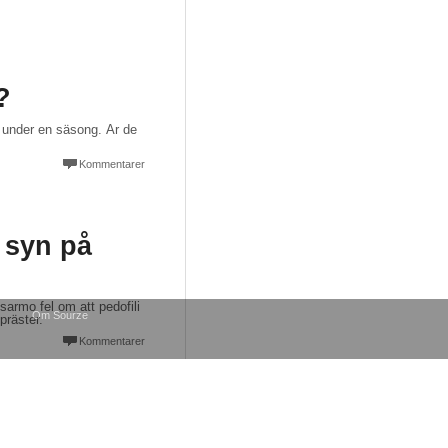
?
 under en säsong. Är de
Kommentarer
a syn på
Om Sourze
sarmo fel om att pedofili
präster.
Kommentarer