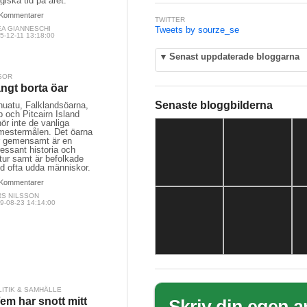
iska tid på året.
Kommentarer
TWITTER
EA GIANNESCHI
Tweets by sourze_se
5-12-11 13:18:00
▼
Senast uppdaterade bloggarna
SOR
ngt borta öar
Senaste bloggbilderna
nuatu, Falklandsöarna,
 och Pitcairn Island
lhör inte de vanliga
mestermålen. Det öarna
r gemensamt är en
ressant historia och 
tur samt är befolkade
d ofta udda människor.
Kommentarer
RS NILSSON
9-08-23 14:14:00
LITIK & SAMHÄLLE
em har snott mitt