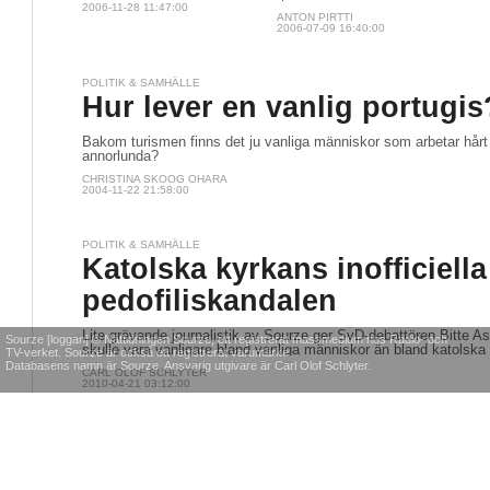
inte läkare påstå att de
2006-11-28 11:47:00
kan bota cancer med
andra metoder än de som
redan används."
Kommentarer
ANTON PIRTTI
2006-07-09 16:40:00
POLITIK & SAMHÄLLE
Hur lever en vanlig portugis
Bakom turismen finns det ju vanliga människor som arbetar hårt
annorlunda?
CHRISTINA SKOOG OHARA
2004-11-22 21:58:00
POLITIK & SAMHÄLLE
Katolska kyrkans inofficiell
Sourze [loggan] © Nättidningen Sourze, ett registrerat massmedium hos Radio- och
TV-verket. Sourze är också ett registrerat varumärke.
Databasens namn är Sourze. Ansvarig utgivare är Carl Olof Schlyter.
pedofiliskandalen
Lite grävande journalistik av Sourze ger SvD-debattören Bitte As
skulle vara vanligare bland vanliga människor än bland katolska 
CARL OLOF SCHLYTER
2010-04-21 03:12:00