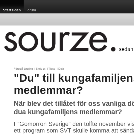
Startsidan
Forum
Föreslå ändring
| 
Skriv ut
| 
Tipsa
| 
Dela
"Du" till kungafamilje
medlemmar?
När blev det tillåtet för oss vanliga d
dua kungafamiljens medlemmar?
I "Gomorron Sverige" den tolfte november vi
ett program som SVT skulle komma att sänd