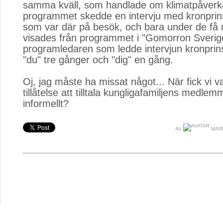
samma kväll, som handlade om klimatpåverkan
programmet skedde en intervju med kronprin
som var där på besök, och bara under de få
visades från programmet i "Gomorron Sverige"
programledaren som ledde intervjun kronpri
"du" tre gånger och "dig" en gång.
Oj, jag måste ha missat något... När fick vi v
tillåtelse att tilltala kungligafamiljens medlem
informellt?
AV
MARI