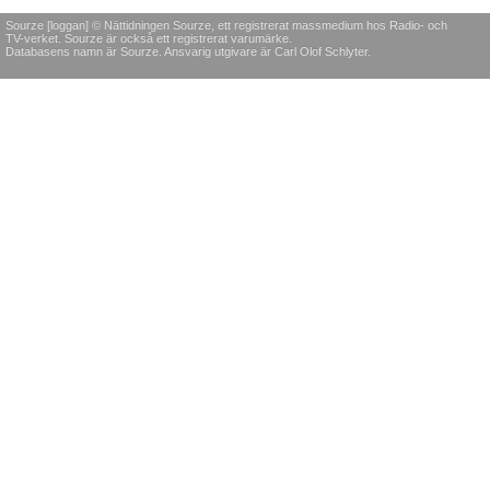
Sourze [loggan] © Nättidningen Sourze, ett registrerat massmedium hos Radio- och
TV-verket. Sourze är också ett registrerat varumärke.
Databasens namn är Sourze. Ansvarig utgivare är Carl Olof Schlyter.