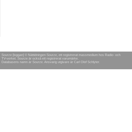
Sourze [loggan] © Nättidningen Sourze, ett registrerat massmedium hos Radio- och
TV-verket. Sourze är också ett registrerat varumärke.
Databasens namn är Sourze. Ansvarig utgivare är Carl Olof Schlyter.