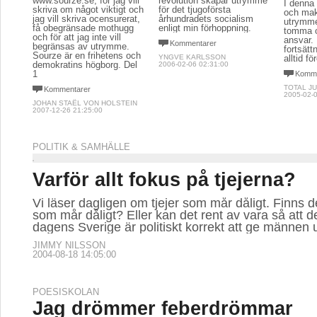
www.sourze.se, för jag vill
revolution skapar utrymme
I denna 
skriva om något viktigt och
för det tjugoförsta
och mak
jag vill skriva ocensurerat,
århundradets socialism
utrymme
få obegränsade mothugg
enligt min förhoppning.
tomma o
och för att jag inte vill
ansvar. 
Kommentarer
begränsas av utrymme.
fortsät
Sourze är en frihetens och
YNGVE KARLSSON
alltid fö
demokratins högborg. Del
2006-02-06 02:31:00
1
Komme
TOTAL J
Kommentarer
2005-02-0
JOHAN STAËL VON HOLSTEIN
2007-12-26 21:25:00
POLITIK & SAMHÄLLE
Varför allt fokus på tjejerna?
Vi läser dagligen om tjejer som mår dåligt. Finns de
som mår dåligt? Eller kan det rent av vara så att det
dagens Sverige är politiskt korrekt att ge männe
JIMMY NILSSON
2004-08-18 14:05:00
POESISKOLAN
Jag drömmer feberdrömmar