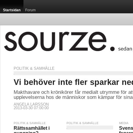
Startsidan
Forum
POLITIK & SAMHÄLLE
Vi behöver inte fler sparkar ne
Makthavare och krönikörer får medialt utrymme för at
upplevelserna hos de människor som kämpar för sina r
ANGELA LARSSON
2013-03-30 07:00:00
POLITIK & SAMHÄLLE
POLITIK & SAMHÄLLE
MEDIA
Rättssamhället i
Svens