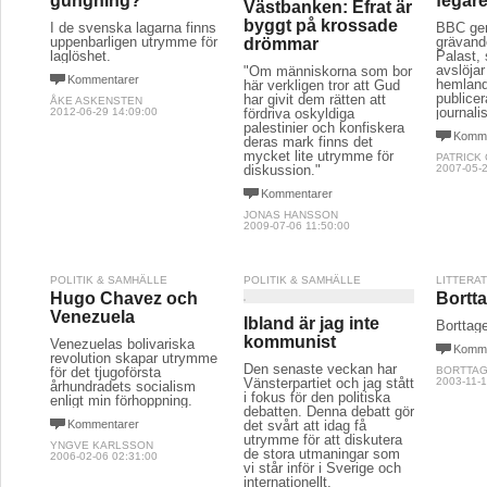
gungning?
fegare
Västbanken: Efrat är
byggt på krossade
I de svenska lagarna finns
BBC ger 
uppenbarligen utrymme för
grävand
drömmar
laglöshet.
Palast,
avslöjar
"Om människorna som bor
Kommentarer
hemlan
här verkligen tror att Gud
publice
har givit dem rätten att
ÅKE ASKENSTEN
journali
2012-06-29 14:09:00
fördriva oskyldiga
palestinier och konfiskera
Komme
deras mark finns det
mycket lite utrymme för
PATRICK
diskussion."
2007-05-2
Kommentarer
JONAS HANSSON
2009-07-06 11:50:00
POLITIK & SAMHÄLLE
POLITIK & SAMHÄLLE
LITTERA
Hugo Chavez och
Bortta
Venezuela
Ibland är jag inte
Borttage
kommunist
Venezuelas bolivariska
Komme
revolution skapar utrymme
Den senaste veckan har
för det tjugoförsta
BORTTAG
Vänsterpartiet och jag stått
2003-11-1
århundradets socialism
i fokus för den politiska
enligt min förhoppning.
debatten. Denna debatt gör
Kommentarer
det svårt att idag få
utrymme för att diskutera
YNGVE KARLSSON
de stora utmaningar som
2006-02-06 02:31:00
vi står inför i Sverige och
internationellt.