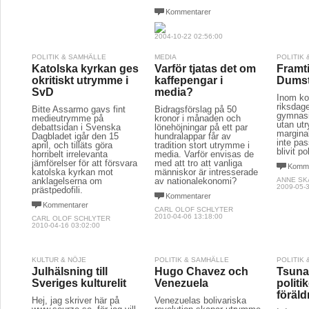
Kommentarer
2004-10-22 02:56:00
POLITIK & SAMHÄLLE
MEDIA
POLITIK
Katolska kyrkan ges
Varför tjatas det om
Framt
okritiskt utrymme i
kaffepengar i
Dumst
SvD
media?
Inom ko
riksdag
Bitte Assarmo gavs fint
Bidragsförslag på 50
gymnasi
medieutrymme på
kronor i månaden och
utan ut
debattsidan i Svenska
lönehöjningar på ett par
margina
Dagbladet igår den 15
hundralappar får av
inte pas
april, och tilläts göra
tradition stort utrymme i
blivit po
horribelt irrelevanta
media. Varför envisas de
jämförelser för att försvara
med att tro att vanliga
Komme
katolska kyrkan mot
människor är intresserade
anklagelserna om
av nationalekonomi?
ANNE SK
2009-05-3
prästpedofili.
Kommentarer
Kommentarer
CARL OLOF SCHLYTER
2010-04-06 13:18:00
CARL OLOF SCHLYTER
2010-04-16 03:02:00
KULTUR & NÖJE
POLITIK & SAMHÄLLE
POLITIK
Julhälsning till
Hugo Chavez och
Tsuna
Sveriges kulturelit
Venezuela
politi
föräl
Hej, jag skriver här på
Venezuelas bolivariska