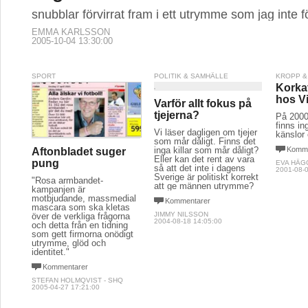
snubblar förvirrat fram i ett utrymme som jag inte f
EMMA KARLSSON
2005-10-04 13:30:00
SPORT
POLITIK & SAMHÄLLE
KROPP &
Korkat
hos V
Varför allt fokus på
tjejerna?
På 2000
finns in
Vi läser dagligen om tjejer
känslor 
som mår dåligt. Finns det
inga killar som mår dåligt?
Komme
Aftonbladet suger
Eller kan det rent av vara
pung
EVA HÄ
så att det inte i dagens
2001-08-0
Sverige är politiskt korrekt
"Rosa armbandet-
att ge männen utrymme?
kampanjen är
motbjudande, massmedial
Kommentarer
mascara som ska kletas
JIMMY NILSSON
över de verkliga frågorna
2004-08-18 14:05:00
och detta från en tidning
som gett firmorna onödigt
utrymme, glöd och
identitet."
Kommentarer
STEFAN HOLMQVIST - SHQ
2005-04-27 17:21:00