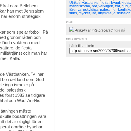
Utrikes
,
västbanken
,
efrat
,
byggt
,
kross
Efrat nära Betlehem. 
människorna
,
bor
,
verkligen
,
tror
,
gud
,
g
fördriva
,
oskyldiga
,
palestinier
,
konfisk
pekar han mot Jerusalem
finns
,
mycket
,
lite
,
utrymme
,
diskussion
t har enorm strategisk
PLATS
Artikeln är inte placerad.
föreslå
kar som spelar fotboll. På 
 med grönområden och
DELA ARTIKELN
ilklädda vakterna med
Länk till artikeln:
ättare, de flesta
 militärtjänst och man har
ael. Källa:
de Västbanken. "Vi har 
tt bo i det land som Gud
de inga israeler på
 del palestinsk
 först 1983 se tidigare
hhal och Wadi An-Nis.
osättningen måste
skulle bosättningen vara
t det är olagligt för en
ckuperat område hyschar