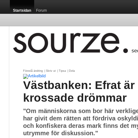
Startsidan
Forum
Föreslå ändring
| 
Skriv ut
| 
Tipsa
| 
Dela
Västbanken: Efrat är
krossade drömmar
"Om människorna som bor här verklige
har givit dem rätten att fördriva oskyld
och konfiskera deras mark finns det my
utrymme för diskussion."