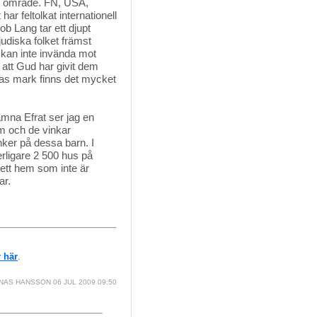
at område. FN, USA,
ar feltolkat internationell
ob Lang tar ett djupt
judiska folket främst
ii kan inte invända mot
att Gud har givit dem
eras mark finns det mycket
ämna Efrat ser jag en
em och de vinkar
änker på dessa barn. I
erligare 2 500 hus på
 ett hem som inte är
ar.
 här
.
NAS HANSSON
06 JUL 2009 09:50