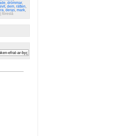
ade
,
drömmar
,
ivit
,
dem
,
rätten
,
era
,
deras
,
mark
,
| 
föreslå