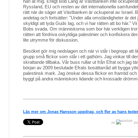
han åt mig. Enligt Bob Lang är Västbanken inte ockuper
Ryssland, EU och resten av det internationella samfundet h
rätt när de säger att Västbanken är ockuperat av Israel. B
andetag och fortsätter: "Under alla omständigheter är det 
skyldigt att lyda Guds lag, och vi har rätten att bo här." V
Bobs svada. Om människorna som bor här verkligen tror 
rätten att fördriva oskyldiga palestinier och konfiskera d
lite utrymme för diskussion.
Besöket gör mig nedslagen och när vi står i begrepp att l
grupp små flickor som står i ett gathörn. Jag vinkar till d
skrattande tillbaka. Vår buss rullar ut från Efrat och jag t
början av 2009 beslutade Efrats bosättarråd att bygga ytt
palestinsk mark. Jag önskar dessa flickor en framtid och
byggt på andra människors lidande och krossade drömm
Läs mer om Jonas Hansson uppdrag, och fler av hans texter
AV
JO