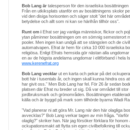
Bob Lang är
talesperson för den israeliska bosättningen 
Från en utkiksplats utanför en av bosättningens skolor 
vid den disiga horisonten och säger stolt "det här område
betydelse och allt som ni kan se härifrån tillhör oss".
Runt om i
Efrat ser jag vanliga människor, flickor och poj
ytan påminner bosättningen om en sömnig semesterort
pooler. Men ingen kan undgå att se stängslen och de civ
automatvapen. Efrat är hem för cirka 10 000 israeliska bos
religiösa. Enligt Efrats hemsida gör nästan alla ungdomar
en av de högsta andelarna ungdomar i elitförband i hela Isr
www.kerenefrat.org
Bob Lang vecklar
ut en karta och pekar på det ockupera
bott här i tusentals år, och ingen skall kunna hindra oss a
har givit oss." Men Bob Lang har fel. För 26 år sedan bod
platsen där Efrat nu breder ut sig. Då var området till stor
jordbruksmark och grönområden. Bosättningen etablerades
källa och är byggd på mark som tillhörde byarna Wadi Ra
"Vad planerar ni att göra Mr. Lang när den här olagliga b
avvecklas?" Bob Lang verkar tagen av min fråga. "Varför 
olaglig?" skriker han. När jag försöker förklara för honom at
ockupationsmakt att flytta sin egen civilbefolkning till o