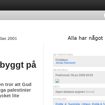
OM FÖRFATTAREN
Författare:
 byggt på
Jonas Hansson
OM ARTIKELN
Publicerad: 06 jul 2009 09:50
n tror att Gud
FAKTA
iga palestinier
Ingen faktatext angiven
föreslå
cket lite
NYCKELORD
Politik
,
&
,
Samhälle
,
Utrikes
,
Politik & 