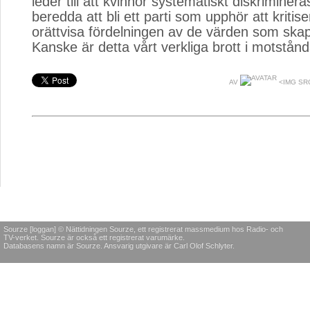
leder till att kvinnor systematiskt diskrimineras
beredda att bli ett parti som upphör att kritis
orättvisa fördelningen av de värden som skap
Kanske är detta vårt verkliga brott i motstån
AV
<IMG SR
Sourze [loggan] © Nättidningen Sourze, ett registrerat massmedium hos Radio- och
TV-verket. Sourze är också ett registrerat varumärke.
Databasens namn är Sourze. Ansvarig utgivare är Carl Olof Schlyter.