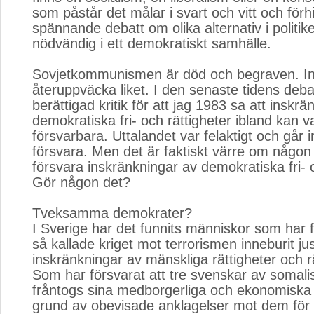
som påstår det målar i svart och vitt och förh
spännande debatt om olika alternativ i politi
nödvändig i ett demokratiskt samhälle.
Sovjetkommunismen är död och begraven. Ing
återuppväcka liket. I den senaste tidens debat
berättigad kritik för att jag 1983 sa att inskr
demokratiska fri- och rättigheter ibland kan v
försvarbara. Uttalandet var felaktigt och går i
försvara. Men det är faktiskt värre om någon 
försvara inskränkningar av demokratiska fri- o
Gör någon det?
Tveksamma demokrater?
I Sverige har det funnits människor som har f
så kallade kriget mot terrorismen inneburit ju
inskränkningar av mänskliga rättigheter och r
Som har försvarat att tre svenskar av somali
fråntogs sina medborgerliga och ekonomiska 
grund av obevisade anklagelser mot dem för 