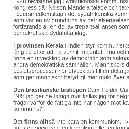
1998 bevistade jag Sydafrikanska kommunistp
kongress där Nelson Mandela talade och tack
hedersmedlemskap i det sydafrikanska kommu
som var en av grundarna av befrielserörels
fortfarande är en del av trepartsalliansen som
demokratiska Sydafrika idag.
I provinsen Kerala
i Indien styr kommunistpa
lång tid efter att ha vunnit majoritet i fria och 
finns en utveckling av demokratin som sakna
andra demokratiska samhällen. Människors d
beslutsprocesser har utvecklats till en delta
som ger människor betydligt mer makt över s
Den brasilianske biskopen
Dom Helder Cama
"När jag ger de fattiga mat kallas jag för helg
frågar varför de fattiga inte har någon mat kal
kommunist".
Det finns alltså
inte bara en kommunism, lika
finns en socialism, en liberalism eller en kon