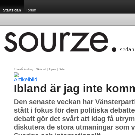
Startsidan
Forum
Föreslå ändring
| 
Skriv ut
| 
Tipsa
| 
Dela
Ibland är jag inte kom
Den senaste veckan har Vänsterparti
stått i fokus för den politiska debat
debatt gör det svårt att idag få utrym
diskutera de stora utmaningar som vi 