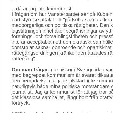
...då är jag inte kommunist
I frågan om hur Vänsterpartiet ser på Kuba h
partistyrelse uttalat att "på Kuba saknas fle
medborgerliga och politiska rättigheter. Den
lagstiftningen innehåller begränsningar av ytt
förenings- och församlingsfriheten och press
inte är acceptabla i ett demokratiskt samhäll
domstolar saknar oberoende och opartiskhet
rättegångsordningen kränker den åtalades rätt 
rättegång".
Om man frågar
människor i Sverige idag vad
med begreppet kommunism är svaret diktatur 
den bemärkelsen är jag självklart inte kommun
naturligtvis både mina politiska motståndare
journalist. Jag är kommunist för att jag tror 
det klasslösa samhället, långt bort från orättv
förtryck.