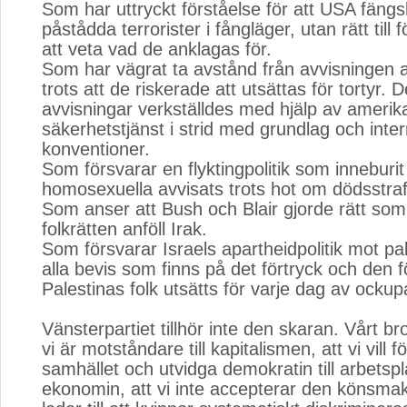
Som har uttryckt förståelse för att USA fängs
påstådda terrorister i fångläger, utan rätt till 
att veta vad de anklagas för.
Som har vägrat ta avstånd från avvisningen a
trots att de riskerade att utsättas för tortyr. 
avvisningar verkställdes med hjälp av amerik
säkerhetstjänst i strid med grundlag och inter
konventioner.
Som försvarar en flyktingpolitik som inneburit
homosexuella avvisats trots hot om dödsstraf
Som anser att Bush och Blair gjorde rätt som 
folkrätten anföll Irak.
Som försvarar Israels apartheidpolitik mot pale
alla bevis som finns på det förtryck och den 
Palestinas folk utsätts för varje dag av ocku
Vänsterpartiet tillhör inte den skaran. Vårt brot
vi är motståndare till kapitalismen, att vi vill 
samhället och utvidga demokratin till arbetsp
ekonomin, att vi inte accepterar den könsma