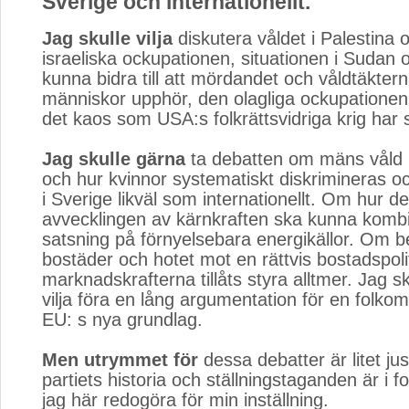
Sverige och internationellt.
Jag skulle vilja
diskutera våldet i Palestina 
israeliska ockupationen, situationen i Sudan 
kunna bidra till att mördandet och våldtäkter
människor upphör, den olagliga ockupationen
det kaos som USA:s folkrättsvidriga krig har 
Jag skulle gärna
ta debatten om mäns våld m
och hur kvinnor systematiskt diskrimineras 
i Sverige likväl som internationellt. Om hur de
avvecklingen av kärnkraften ska kunna kom
satsning på förnyelsebara energikällor. Om 
bostäder och hotet mot en rättvis bostadspoli
marknadskrafterna tillåts styra alltmer. Jag 
vilja föra en lång argumentation för en folko
EU: s nya grundlag.
Men utrymmet för
dessa debatter är litet jus
partiets historia och ställningstaganden är i fo
jag här redogöra för min inställning.