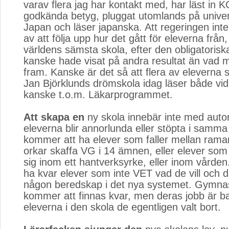
varav flera jag har kontakt med, har läst i
godkända betyg, pluggat utomlands på universit
Japan och läser japanska. Att regeringen inte
av att följa upp hur det gått för eleverna från
världens sämsta skola, efter den obligatoriska
kanske hade visat på andra resultat än vad 
fram. Kanske är det så att flera av eleverna s
Jan Björklunds drömskola idag läser både vid
kanske t.o.m. Läkarprogrammet.
Att skapa en
ny skola innebär inte med autom
eleverna blir annorlunda eller stöpta i samma
kommer att ha elever som faller mellan rama
orkar skaffa VG i 14 ämnen, eller elever som in
sig inom ett hantverksyrke, eller inom vården
ha kvar elever som inte VET vad de vill och dä
någon beredskap i det nya systemet. Gymna
kommer att finnas kvar, men deras jobb är bar
eleverna i den skola de egentligen valt bort.