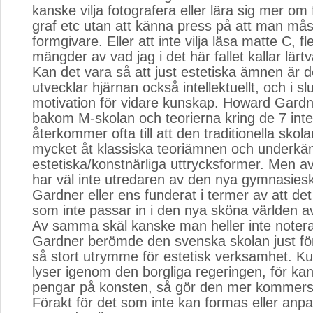
kanske vilja fotografera eller lära sig mer om
graf etc utan att känna press på att man måst
formgivare. Eller att inte vilja läsa matte C, fl
mängder av vad jag i det här fallet kallar lä
Kan det vara så att just estetiska ämnen är 
utvecklar hjärnan också intellektuellt, och i sl
motivation för vidare kunskap. Howard Gardn
bakom M-skolan och teorierna kring de 7 inte
återkommer ofta till att den traditionella skol
mycket åt klassiska teoriämnen och underkä
estetiska/konstnärliga uttrycksformer. Men av
har väl inte utredaren av den nya gymnasiesk
Gardner eller ens funderat i termer av att det
som inte passar in i den nya sköna världen av
Av samma skäl kanske man heller inte noter
Gardner berömde den svenska skolan just för
så stort utrymme för estetisk verksamhet. Kul
lyser igenom den borgliga regeringen, för kan
pengar på konsten, så gör den mer kommersi
Förakt för det som inte kan formas eller anpa