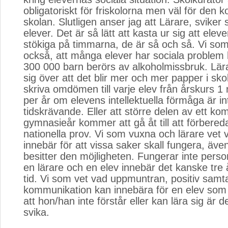
obligatoriskt för friskolorna men väl för den
skolan. Slutligen anser jag att Lärare, sviker
elever. Det är så lätt att kasta ur sig att ele
stökiga på timmarna, de är så och så. Vi som
också, att många elever har sociala proble
300 000 barn berörs av alkoholmissbruk. Lär
sig över att det blir mer och mer papper i sko
skriva omdömen till varje elev från årskurs 1
per år om elevens intellektuella förmåga är in
tidskrävande. Eller att större delen av ett 
gymnasieår kommer att gå åt till att förbered
nationella prov. Vi som vuxna och lärare vet
innebär för att vissa saker skall fungera, äve
besitter den möjligheten. Fungerar inte pers
en lärare och en elev innebär det kanske tre 
tid. Vi som vet vad uppmuntran, positiv samt
kommunikation kan innebära för en elev som
att hon/han inte förstår eller kan lära sig är de
svika.