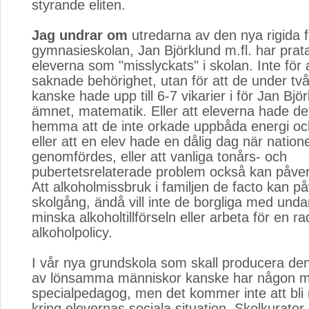
styrande eliten.
Jag undrar om
utredarna av den nya rigida 
gymnasieskolan, Jan Björklund m.fl. har pra
eleverna som "misslyckats" i skolan. Inte för 
saknade behörighet, utan för att de under två
kanske hade upp till 6-7 vikarier i för Jan Björ
ämnet, matematik. Eller att eleverna hade det
hemma att de inte orkade uppbåda energi och 
eller att en elev hade en dålig dag när natione
genomfördes, eller att vanliga tonårs- och
pubertetsrelaterade problem också kan påver
Att alkoholmissbruk i familjen de facto kan p
skolgång, ändå vill inte de borgliga med und
minska alkoholtillförseln eller arbeta för en ra
alkoholpolicy.
I vår nya grundskola som skall producera de
av lönsamma människor kanske har någon 
specialpedagog, men det kommer inte att bli
kring elevernas sociala situation. Skolkurator ä