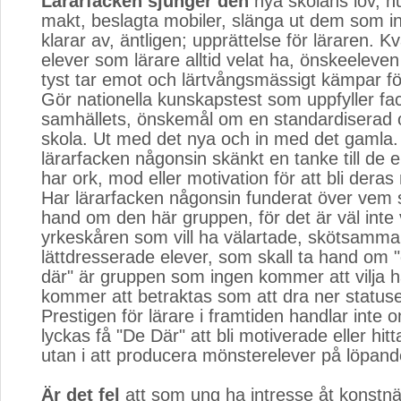
Lärarfacken sjunger den
nya skolans lov, nu 
makt, beslagta mobiler, slänga ut dem som in
klarar av, äntligen; upprättelse för läraren. Kv
elever som lärare alltid velat ha, önskeeleve
tyst tar emot och lärtvångsmässigt kämpar fö
Gör nationella kunskapstest som uppfyller fa
samhällets, önskemål om en standardiserad 
skola. Ut med det nya och in med det gamla.
lärarfacken någonsin skänkt en tanke till de 
har ork, mod eller motivation för att bli dera
Har lärarfacken någonsin funderat över vem 
hand om den här gruppen, för det är väl inte 
yrkeskåren som vill ha välartade, skötsamma
lättdresserade elever, som skall ta hand om "
där" är gruppen som ingen kommer att vilja 
kommer att betraktas som att dra ner statusen
Prestigen för lärare i framtiden handlar inte o
lyckas få "De Där" att bli motiverade eller hit
utan i att producera mönsterelever på löpan
Är det fel
att som ung ha intresse åt konstnärli