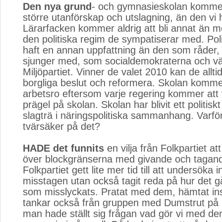
Den nya grund
- och gymnasieskolan kommer
större utanförskap och utslagning, än den vi 
Lärarfacken kommer aldrig att bli annat än meg
den politiska regim de sympatiserar med. Pol
haft en annan uppfattning än den som råder, 
sjunger med, som socialdemokraterna och v
Miljöpartiet. Vinner de valet 2010 kan de allti
borgliga beslut och reformera. Skolan kommer 
arbetsro eftersom varje regering kommer att vi
prägel på skolan. Skolan har blivit ett politis
slagträ i näringspolitiska sammanhang. Varför
tvärsäker på det?
HADE det funnits
en vilja från Folkpartiet at
över blockgränserna med givande och tagan
Folkpartiet gett lite mer tid till att undersöka i
misstagen utan också tagit reda på hur det gå
som misslyckats. Pratat med dem, hämtat ins
tankar också från gruppen med Dumstrut på
man hade ställt sig frågan vad gör vi med d