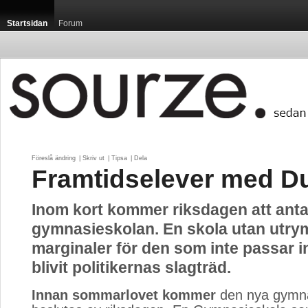
Startsidan
Forum
Föreslå ändring
| 
Skriv ut
| 
Tipsa
| 
Dela
Framtidselever med D
Inom kort kommer riksdagen att ant
gymnasieskolan. En skola utan utry
marginaler för den som inte passar i
blivit politikernas slagträd.
Innan sommarlovet kommer
den nya gymnas