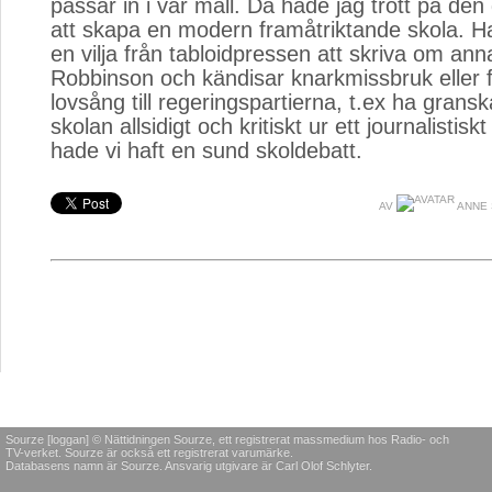
passar in i vår mall. Då hade jag trott på den g
att skapa en modern framåtriktande skola. Ha
en vilja från tabloidpressen att skriva om ann
Robbinson och kändisar knarkmissbruk eller
lovsång till regeringspartierna, t.ex ha gran
skolan allsidigt och kritiskt ur ett journalistisk
hade vi haft en sund skoldebatt.
AV
ANNE
Sourze [loggan] © Nättidningen Sourze, ett registrerat massmedium hos Radio- och
TV-verket. Sourze är också ett registrerat varumärke.
Databasens namn är Sourze. Ansvarig utgivare är Carl Olof Schlyter.