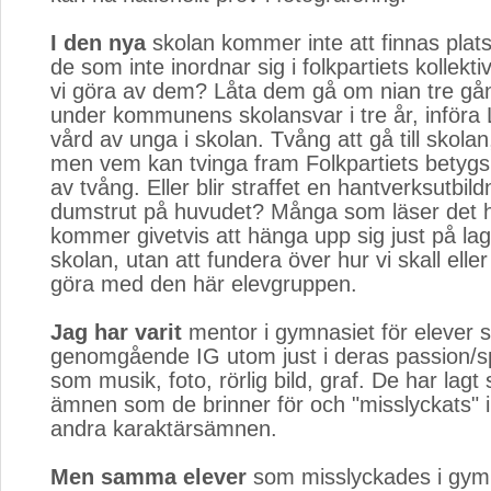
I den nya
skolan kommer inte att finnas plats
de som inte inordnar sig i folkpartiets kollekti
vi göra av dem? Låta dem gå om nian tre g
under kommunens skolansvar i tre år, inför
vård av unga i skolan. Tvång att gå till skolan
men vem kan tvinga fram Folkpartiets betygs
av tvång. Eller blir straffet en hantverksutbil
dumstrut på huvudet? Många som läser det h
kommer givetvis att hänga upp sig just på lag
skolan, utan att fundera över hur vi skall elle
göra med den här elevgruppen.
Jag har varit
mentor i gymnasiet för elever s
genomgående IG utom just i deras passion/
som musik, foto, rörlig bild, graf. De har lagt s
ämnen som de brinner för och "misslyckats" i
andra karaktärsämnen.
Men samma elever
som misslyckades i gymn