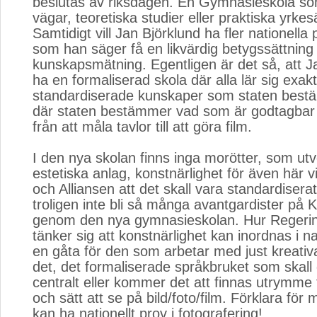
beslutas av riksdagen. En Gymnasieskola so
vägar, teoretiska studier eller praktiska yrk
Samtidigt vill Jan Björklund ha fler nationella p
som han säger få en likvärdig betygssättning
kunskapsmätning. Egentligen är det så, att Ja
ha en formaliserad skola där alla lär sig ex
standardiserade kunskaper som staten bestä
där staten bestämmer vad som är godtagbar k
från att måla tavlor till att göra film.
I den nya skolan finns inga morötter, som utve
estetiska anlag, konstnärlighet för även här vi
och Alliansen att det skall vara standardiser
troligen inte bli så många avantgardister på 
genom den nya gymnasieskolan. Hur Regerin
tänker sig att konstnärlighet kan inordnas i na
en gåta för den som arbetar med just kreativa
det, det formaliserade språkbruket som skal
centralt eller kommer det att finnas utrymme 
och sätt att se på bild/foto/film. Förklara för
kan ha nationellt prov i fotografering!