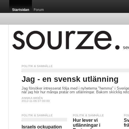
Startsidan
Forum
POLITIK & SAMHÄLLE
Jag - en svensk utlänning
Jag försöker intresserat följa med i nyheterna "hemma" i Sverige
när jag hör hur många pratar om utlänningar. Bakom skicklig retori
ANNIKA WIDÉN
2012-11-06 07:00:00
POLITIK & SAMHÄLLE
POLITIK & SAMHÄLLE
PO
Hur lever vi
Sv
utlänningar i
fr
Israels ockupation