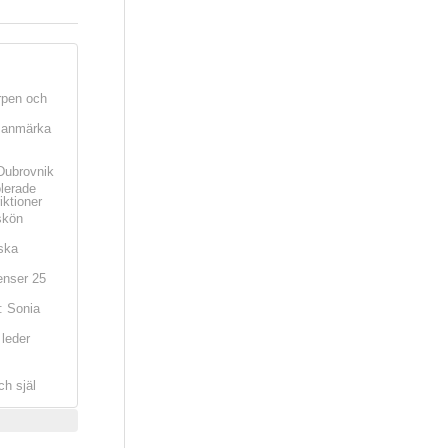
rpen och
t anmärka
Dubrovnik
olerade
iktioner
skön
ska
nser 25
: Sonia
leder
ch själ