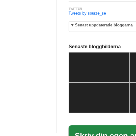
TWITTER
Tweets by sourze_se
▼
Senast uppdaterade bloggarna
Senaste bloggbilderna