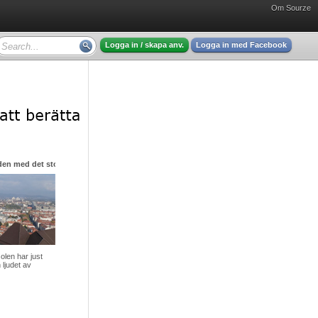
Om Sourze
Logga in / skapa anv.
Logga in med Facebook
den med det stora hjärtat
olen har just
 ljudet av