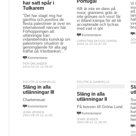
Portugal
har satt spår i
Vi 
myc
Tulkarem
Allt är inte en dans på
ett
rosor, grannens gräs är
lan
"Det har slagit mig hur
inte grönare och visst får
ha
gästfria och positiva de
vi ibland kämpa för att bli
sv
flesta palestinier är över en
accepterade och lyckas
bru
internationell närvaro här.
med vad vi gör.
Förhoppningen att
utlänningar kan
Kommentarer
vidarebefordra kunskap om
JO
CHRISTINA SKOOG OHARA
palestiniers situation är
200
2004-11-23 22:47:00
genomgående för alla jag
träffat på Västbanken..."
Kommentarer
PER ÖRLANDER
2010-02-10 12:39:00
POLITIK & SAMHÄLLE
POLITIK & SAMHÄLLE
PO
Släng in alla
Sl
utlänningar III
ut
Släng in alla
utlänningar II
Charterresan
Sve
med
Kommentarer
På bussen till Gröna Lund.
har
kun
JOHN JENSEN
Kommentarer
min
2001-08-16 12:11:00
he
JOHN JENSEN
2001-08-10 11:26:00
JO
200