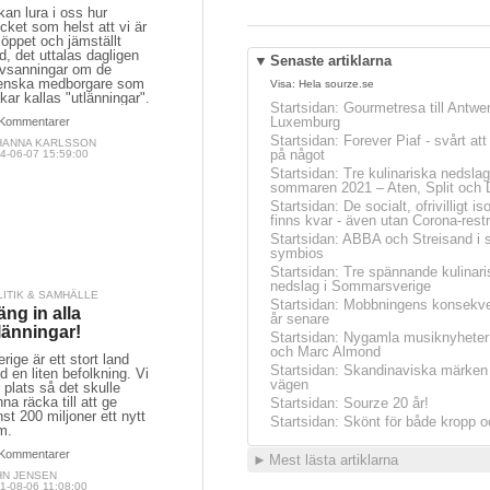
kan lura i oss hur
ket som helst att vi är
 öppet och jämställt
d, det uttalas dagligen
▼
Senaste artiklarna
lvsanningar om de
enska medborgare som
Visa:
Hela sourze.se
kar kallas "utlänningar".
Startsidan
:
Gourmetresa till Antwe
Luxemburg
Kommentarer
Startsidan
:
Forever Piaf - svårt at
HANNA KARLSSON
på något
4-06-07 15:59:00
Startsidan
:
Tre kulinariska nedslag
sommaren 2021 – Aten, Split och 
Startsidan
:
De socialt, ofrivilligt is
finns kvar - även utan Corona-restr
Startsidan
:
ABBA och Streisand i 
symbios
Startsidan
:
Tre spännande kulinari
nedslag i Sommarsverige
LITIK & SAMHÄLLE
Startsidan
:
Mobbningens konsekve
äng in alla
år senare
länningar!
Startsidan
:
Nygamla musiknyheter
och Marc Almond
rige är ett stort land
Startsidan
:
Skandinaviska märken 
 en liten befolkning. Vi
vägen
 plats så det skulle
na räcka till att ge
Startsidan
:
Sourze 20 år!
st 200 miljoner ett nytt
Startsidan
:
Skönt för både kropp o
m.
Kommentarer
►
Mest lästa artiklarna
HN JENSEN
1-08-06 11:08:00