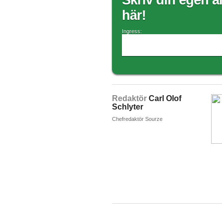
Skriv din egen ar
här!
Ingress:
Redaktör
Carl Olof
Schlyter
Chefredaktör Sourze