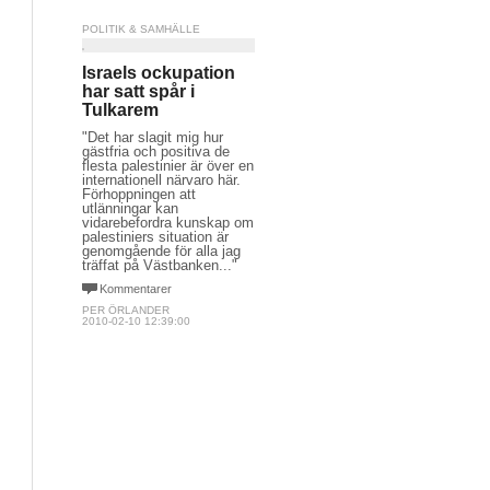
POLITIK & SAMHÄLLE
Israels ockupation
har satt spår i
Tulkarem
"Det har slagit mig hur
gästfria och positiva de
flesta palestinier är över en
internationell närvaro här.
Förhoppningen att
utlänningar kan
vidarebefordra kunskap om
palestiniers situation är
genomgående för alla jag
träffat på Västbanken..."
Kommentarer
PER ÖRLANDER
2010-02-10 12:39:00