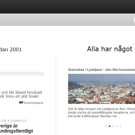
Startsidan / Ljubljana – den lilla huvudsta
 och blir ibland förvånad
k finns ett dolt förakt.
Kommentarer
Det är tidig morgon vid Ljubljanicas flod. Hösts
börjat värma de pastellfärgade fasaderna, och
klirrande kaffekoppar blandas me ...
LITIK & SAMHÄLLE
erige är
●
●
●
●
●
ämlingsfientligt