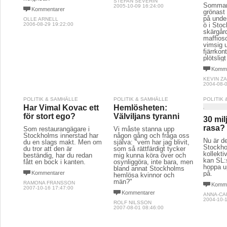
STEFAN SEVERIN
Sommar
2005-10-09 16:24:00
Kommentarer
grönast
på unde
OLLE ARNELL
ö i Sto
2006-08-29 19:22:00
skärgår
maffios
vimsig 
fjärrkon
plötsligt
Komme
KEVIN Z
2004-08-0
POLITIK & SAMHÄLLE
POLITIK & SAMHÄLLE
POLITIK
Har Vimal Kovac ett
Hemlösheten:
för stort ego?
Välviljans tyranni
30 mil
rasa?
Som restaurangägare i
Vi måste stanna upp
Stockholms innerstad har
någon gång och fråga oss
Nu är de
du en slags makt. Men om
själva: "vem har jag blivit,
Stockh
du tror att den är
som så rättfärdigt tycker
kollekti
beständig, har du redan
mig kunna köra över och
kan SL:s
fått en bock i kanten.
osynliggöra, inte bara, men
hoppa u
bland annat Stockholms
Kommentarer
på.
hemlösa kvinnor och
män?"
RAMONA FRANSSON
Komme
2007-10-16 17:47:00
Kommentarer
ANNA-CA
2004-10-1
ROLF NILSSON
2007-08-01 08:46:00