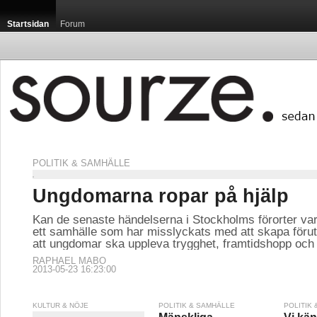
Startsidan
Forum
POLITIK & SAMHÄLLE
Ungdomarna ropar på hjälp
Kan de senaste händelserna i Stockholms förorter v
ett samhälle som har misslyckats med att skapa förut
att ungdomar ska uppleva trygghet, framtidshopp och 
RAPHAEL MABO
2013-05-23 16:23:00
KULTUR & NÖJE
POLITIK & SAMHÄLLE
POLITIK