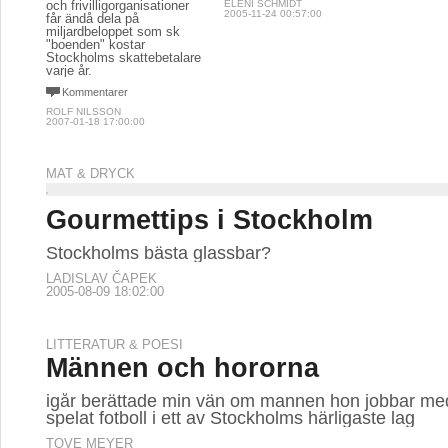
och frivilligorganisationer
ELENI SCHMIDT
2005-11-24 00:57:00
får ändå dela på
miljardbeloppet som sk
"boenden" kostar
Stockholms skattebetalare
varje år.
Kommentarer
ROLF NILSSON
2007-01-18 17:00:00
MAT & DRYCK
Gourmettips i Stockholm
Stockholms bästa glassbar?
LADISLAV ČAPEK
2005-08-09 18:02:00
LITTERATUR & POESI
Männen och hororna
igår berättade min vän om mannen hon jobbar me
spelat fotboll i ett av Stockholms härligaste lag
TOVE MEYER