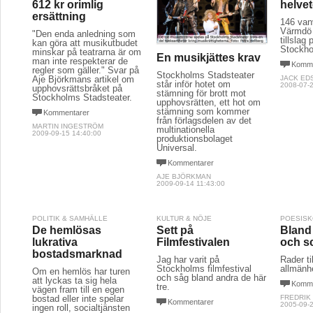
612 kr orimlig
helve
ersättning
146 van
Värmdö 
"Den enda anledning som
tillslag 
kan göra att musikutbudet
Stockho
minskar på teatrarna är om
En musikjättes krav
man inte respekterar de
Komme
regler som gäller." Svar på
Stockholms Stadsteater
Aje Björkmans artikel om
JACK ED
står inför hotet om
2008-07-2
upphovsrättsbråket på
stämning för brott mot
Stockholms Stadsteater.
upphovsrätten, ett hot om
stämning som kommer
Kommentarer
från förlagsdelen av det
MARTIN INGESTRÖM
multinationella
2009-09-15 14:40:00
produktionsbolaget
Universal.
Kommentarer
AJE BJÖRKMAN
2009-09-14 11:43:00
POLITIK & SAMHÄLLE
KULTUR & NÖJE
POESIS
De hemlösas
Sett på
Bland
lukrativa
Filmfestivalen
och s
bostadsmarknad
Jag har varit på
Rader t
Stockholms filmfestival
allmänh
Om en hemlös har turen
och såg bland andra de här
att lyckas ta sig hela
Komme
tre.
vägen fram till en egen
bostad eller inte spelar
FREDRIK
Kommentarer
2005-09-2
ingen roll, socialtjänsten