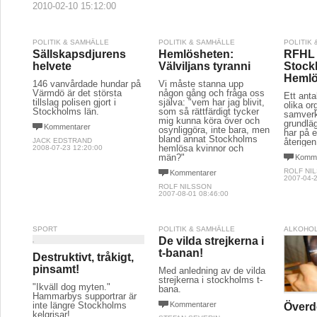
2010-02-10 15:12:00
POLITIK & SAMHÄLLE
POLITIK & SAMHÄLLE
POLITIK
Sällskapsdjurens
Hemlösheten:
RFHL 
helvete
Välviljans tyranni
Stock
Heml
146 vanvårdade hundar på
Vi måste stanna upp
Värmdö är det största
någon gång och fråga oss
Ett anta
tillslag polisen gjort i
själva: "vem har jag blivit,
olika or
Stockholms län.
som så rättfärdigt tycker
samverk
mig kunna köra över och
grundläg
Kommentarer
osynliggöra, inte bara, men
har på e
bland annat Stockholms
JACK EDSTRAND
återigen
hemlösa kvinnor och
2008-07-23 12:20:00
män?"
Komme
ROLF NI
Kommentarer
2007-04-2
ROLF NILSSON
2007-08-01 08:46:00
SPORT
POLITIK & SAMHÄLLE
ALKOHOL
De vilda strejkerna i
t-banan!
Destruktivt, tråkigt,
pinsamt!
Med anledning av de vilda
strejkerna i stockholms t-
"Ikväll dog myten."
bana.
Hammarbys supportrar är
inte längre Stockholms
Kommentarer
Överd
kelgrisar!