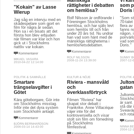
Mänskliga
Vi kän
rättigheter i debatten
som p
"Kokain" av Lasse
om hemlösa?
Doris
Wierup
Rolf Nilsson är ordförande i
"Som st
Jag såg en intervju med en
Föreningen Stockholms
70-talet 
skådespelare som gjort en
hemlösa, och har själv levt
flera av
film för några år sedan.
som hemlös till och från
fanns n
Hon sa i en bisats att det
under 20 års tid. Nu undrar
någon, 
första hon blev erbjuden
han vad som hänt med de
porrvärl
när filmen var klar och hon
mänskliga rättigheterna i
vad som
gick ut i Stockholms
hemlöshetsdebatten.
Doris."
nattliv var kokain.
Kommentarer
Komme
Kommentarer
ROLF NILSSON
SUNNY 
MIKAEL VASARA
2008-11-24 13:39:00
2007-12-0
2010-04-22 12:14:00
POLITIK & SAMHÄLLE
KULTUR & NÖJE
POLITIK
Smartare
Riviera - mansvåld
Julto
trängselavgifter i
och
gatan
Götet
överklassförtryck
Jultomt
Stockho
Kära göteborgare, Gör inte
Filmen "Riviera" har
är sant
om Stockholms misstag.
skapat stor debatt i
stå där 
Inför inte det dyra system
Frankrike. Anne Villacéque
Sveaväg
som Stockholm antagit.
väjer inte för det
och rota
kontroversiella och visar
Kommentarer
stolt sin film om förnedring
Komme
på Stockholms
BJÖRN BERNHARDSON
filmfestival.
NINNA B
2006-03-14 14:43:00
2004-12-1
Kommentarer