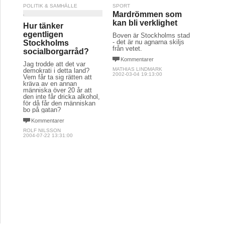
POLITIK & SAMHÄLLE
SPORT
Mardrömmen som
kan bli verklighet
Hur tänker
egentligen
Boven är Stockholms stad
- det är nu agnarna skiljs
Stockholms
från vetet.
socialborgarråd?
Kommentarer
Jag trodde att det var
MATHIAS LINDMARK
demokrati i detta land?
2002-03-04 19:13:00
Vem får ta sig rätten att
kräva av en annan
människa över 20 år att
den inte får dricka alkohol,
för då får den människan
bo på gatan?
Kommentarer
ROLF NILSSON
2004-07-22 13:31:00