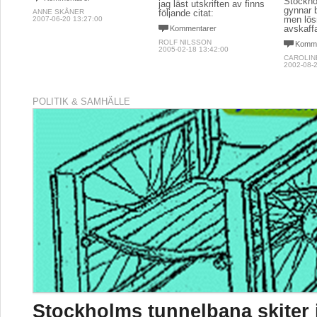
Stockho
jag läst utskriften av finns
gynnar b
ANNE SKÅNER
följande citat:
men lösn
2007-06-20 13:27:00
avskaff
Kommentarer
ROLF NILSSON
Komme
2005-02-18 13:42:00
CAROLIN
2002-08-2
POLITIK & SAMHÄLLE
Stockholms tunnelbana skiter 