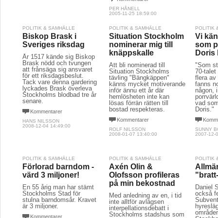
PER HÅNELL
2005-11-25 18:59:00
POLITIK & SAMHÄLLE
POLITIK & SAMHÄLLE
POLITIK
Biskop Brask i
Situation Stockholm
Vi kän
Sveriges riksdag
nominerar mig till
som p
knäppskalle
Doris
År 1517 kände sig Biskop
Brask nödd och tvungen
Att bli nominerad till
"Som st
att frånsäga sig ansvaret
Situation Stockholms
70-talet 
för ett riksdagsbeslut.
tävling "Bängkäppen" 
flera av
Tack vare denna gardering
känns mycket motiverande
fanns n
lyckades Brask överleva
inför ännu ett år där
någon, 
Stockholms blodbad tre år
hemlösheten inte kan
porrvärl
senare.
lösas förrän rätten till
vad som
bostad respekteras.
Doris."
Kommentarer
Kommentarer
Komme
HANS NILSSON
2008-12-04 14:49:00
ROLF NILSSON
SUNNY 
2008-01-07 13:40:00
2007-12-0
POLITIK & SAMHÄLLE
POLITIK & SAMHÄLLE
POLITIK
Förlorad barndom -
Axén Olin &
Allmä
värd 3 miljoner!
Olofsson profileras
"brat
på min bekostnad
En 55 årig man har stämt
Daniel 
Stockholms Stad för
också fe
Med anledning av en, i tid
stulna barndomsår. Kravet
Subvent
inte alltför avlägsen
är 3 miljoner.
hyresläg
interpellationsdebatt i
områden
Stockholms stadshus som
Kommentarer