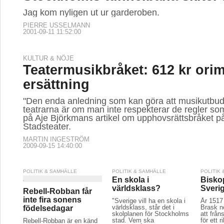
Jag kom nyligen ut ur garderoben.
PIERRE USSELMANN
2001-09-11 11:52:00
KULTUR & NÖJE
Teatermusikbråket: 612 kr orim
ersättning
"Den enda anledning som kan göra att musikutbud
teatrarna är om man inte respekterar de regler som
på Aje Björkmans artikel om upphovsrättsbråket 
Stadsteater.
MARTIN INGESTRÖM
2009-09-15 14:40:00
POLITIK & SAMHÄLLE
POLITIK & SAMHÄLLE
POLITIK
En skola i
Bisko
världsklass?
Sveri
Rebell-Robban får
inte fira sonens
"Sverige vill ha en skola i
År 1517
världsklass, står det i
Brask n
födelsedagar
skolplanen för Stockholms
att från
stad. Vem ska
för ett 
Rebell-Robban är en känd