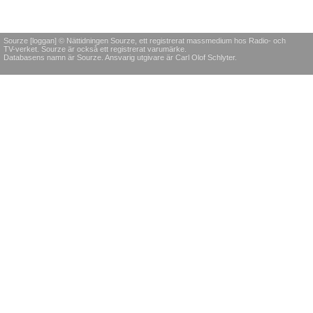
Sourze [loggan] © Nättidningen Sourze, ett registrerat massmedium hos Radio- och
TV-verket. Sourze är också ett registrerat varumärke.
Databasens namn är Sourze. Ansvarig utgivare är Carl Olof Schlyter.