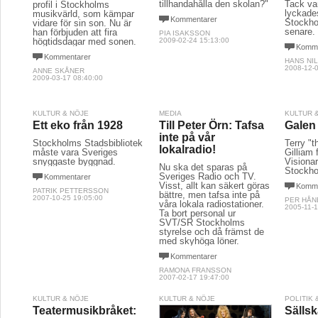
tillhandahålla den skolan?"
Tack va
profil i Stockholms
lyckade
musikvärld, som kämpar
Kommentarer
Stockho
vidare för sin son. Nu är
senare.
han förbjuden att fira
PIA ISAKSSON
högtidsdagar med sonen.
2009-02-24 15:13:00
Komme
Kommentarer
HANS NI
2008-12-0
ANNE SKÅNER
2009-03-17 08:40:00
KULTUR & NÖJE
MEDIA
KULTUR 
Ett eko från 1928
Till Peter Örn: Tafsa
Galen 
inte på vår
Stockholms Stadsbibliotek
Terry "t
lokalradio!
måste vara Sveriges
Gilliam
snyggaste byggnad.
Visiona
Nu ska det sparas på
Stockhol
Sveriges Radio och TV.
Kommentarer
Visst, allt kan säkert göras
Komme
PATRIK PETTERSSON
bättre, men tafsa inte på
2007-10-25 19:05:00
PER HÅN
våra lokala radiostationer.
2005-11-1
Ta bort personal ur
SVT/SR Stockholms
styrelse och då främst de
med skyhöga löner.
Kommentarer
RAMONA FRANSSON
2007-02-17 19:47:00
KULTUR & NÖJE
KULTUR & NÖJE
POLITIK
Teatermusikbråket:
Sälls