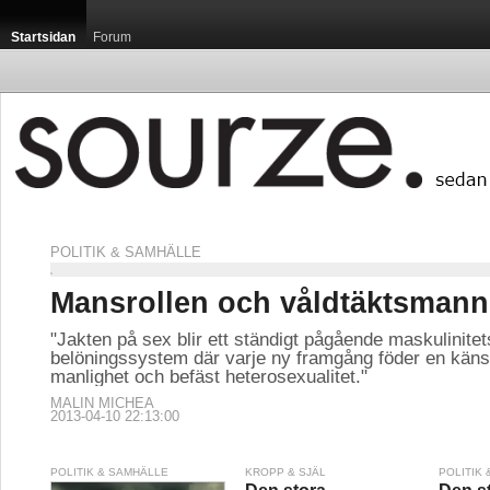
Startsidan
Forum
POLITIK & SAMHÄLLE
Mansrollen och våldtäktsman
"Jakten på sex blir ett ständigt pågående maskulinitet
belöningssystem där varje ny framgång föder en känsl
manlighet och befäst heterosexualitet."
MALIN MICHEA
2013-04-10 22:13:00
POLITIK & SAMHÄLLE
KROPP & SJÄL
POLITIK