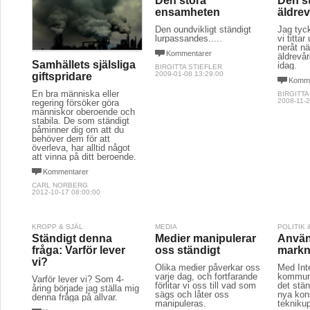
Den stora
Den st
ensamheten
äldre
Den oundvikligt ständigt
Jag tyck
lurpassandes.....
vi tittar
neråt nä
Kommentarer
äldrevå
Samhällets själsliga
idag.
BIRGITTA STIEFLER
2009-01-08 13:29:00
giftspridare
Komme
En bra människa eller
BIRGITTA
2008-11-2
regering försöker göra
människor oberoende och
stabila. De som ständigt
påminner dig om att du
behöver dem för att
överleva, har alltid något
att vinna på ditt beroende.
Kommentarer
CARL NORBERG
2012-10-17 08:00:00
KROPP & SJÄL
MEDIA
POLITIK
Ständigt denna
Medier manipulerar
Använ
fråga: Varför lever
oss ständigt
markn
vi?
Olika medier påverkar oss
Med Int
varje dag, och fortfarande
kommuni
Varför lever vi? Som 4-
förlitar vi oss till vad som
det stä
åring började jag ställa mig
sägs och låter oss
nya kon
denna fråga på allvar.
manipuleras.
tekniku