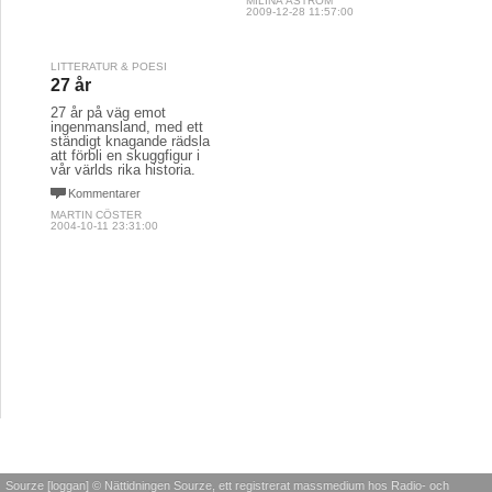
MILINA ÅSTRÖM
2009-12-28 11:57:00
LITTERATUR & POESI
27 år
27 år på väg emot
ingenmansland, med ett
ständigt knagande rädsla
att förbli en skuggfigur i
vår världs rika historia.
Kommentarer
MARTIN CÖSTER
2004-10-11 23:31:00
Sourze [loggan] © Nättidningen Sourze, ett registrerat massmedium hos Radio- och