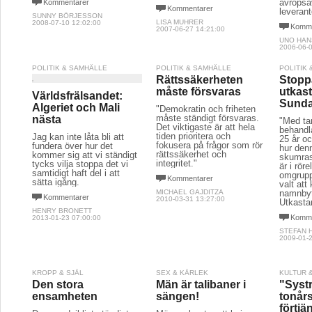
avropsa
Kommentarer
Kommentarer
leverant
SUNNY BÖRJESSON
LISA MUHRER
2008-07-10 12:02:00
Komme
2007-06-27 14:21:00
UNO HA
2006-06-0
POLITIK & SAMHÄLLE
POLITIK & SAMHÄLLE
POLITIK
Rättssäkerheten
Stopp
måste försvaras
utkas
Världsfrälsandet:
Sunda
Algeriet och Mali
"Demokratin och friheten
måste ständigt försvaras.
nästa
"Med ta
Det viktigaste är att hela
behandl
tiden prioritera och
Jag kan inte låta bli att
25 år oc
fokusera på frågor som rör
fundera över hur det
hur denn
rättssäkerhet och
kommer sig att vi ständigt
skumras
integritet."
tycks vilja stoppa det vi
är i rör
samtidigt haft del i att
omgrupp
Kommentarer
sätta igång.
valt att
MICHAEL GAJDITZA
namnbyt
Kommentarer
2010-03-31 13:27:00
Utkasta
HENRY BRONETT
Komme
2013-01-23 07:00:00
STEFAN 
2009-01-2
KROPP & SJÄL
SEX & KÄRLEK
KULTUR 
Den stora
Män är talibaner i
"Systr
ensamheten
sängen!
tonår
förtjä