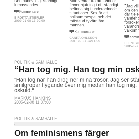
Den oundvikligt ständigt
Män verkar tro att kvinnor
lurpassandes.....
finner njutning i att ständigt
"Jag vil
befinna sig i underordnade
om den 
Kommentarer
situationer. Sex är ett
där tjej
nollsummespel och det
BIRGITTA STIEFLER
vänner o
måste vi tyvärr lära
2009-01-08 13:29:00
försöker
mannen.
varandra
välkomn
Kommentarer
Komme
CANITA OHLSSON
2007-02-21 14:14:00
ELENI S
2005-09-0
POLITIK & SAMHÄLLE
“Han tog mig. Han tog min osk
"Han log när han drog ner mina trosor. Jag ser stä
smilgropar flygande över mig medan han tog mig.
oskuld."
MARKUS HANKINS
2005-02-08 11:37:00
POLITIK & SAMHÄLLE
Om feminismens färger