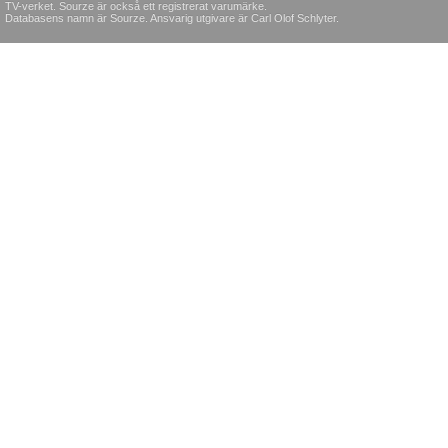
TV-verket. Sourze är också ett registrerat varumärke.
Databasens namn är Sourze. Ansvarig utgivare är Carl Olof Schlyter.