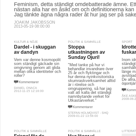
Feminism, detta ständigt omdebatterade ämne. E
nästan alla har en åsikt om och definitionerna kan s
Jag tänkte ägna några rader åt hur jag ser på sak
JOAKIM JAKOBSSON
2013-05-19 08:00:00
KULTUR & NÖJE
POLITIK & SAMHÄLLE
SPORT
Dardel - i skuggan
Stoppa
Idrott
av dandyn
utkastningen av
fuska
Sunday Ojuri!
Vem var denne kosmopolit
Inom id
som ständigt gäckade sin
ständigt
"Med tanke på hur vi
omgivning genom att glida
samhälle
behandlar invandrare över
mellan olika identiteter och
länge ma
25 år och flyktingar och
roller?
avslöjad
hur denna nyinkvisitoriska
De allra,
skumraskverksamhet alltid
Kommentarer
ögontjä
är i rörelse och
DANIEL ONACA
omgruppering, så har jag
Komme
2012-11-15 12:16:00
valt att kalla det ständigt
namnbytande verket för
ÅKE ASK
2008-06-2
Utkastarverket."
Kommentarer
STEFAN HOLMQVIST - SHQ
2009-01-22 13:56:00
POLITIK & SAMHÄLLE
POLITIK & SAMHÄLLE
LITTERA