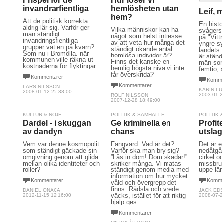
Frispel för de
Hur löser vi
invandrarfientliga
hemlösheten utan
Leif, 
hem?
Att de politisk korrekta
En histo
aldrig lär sig. Varför ger
Vilka människor kan ha
svågers 
man ständigt
något som helst intresse
på "Vitt
invandringsfientliga
av att veta hur många det
yngre s
grupper vatten på kvarn?
ständigt ökande antal
landets 
Som nu i Bromölla, när
hemlösa individer är?
är ständ
kommunen ville räkna ut
Finns det kanske en
män som
kostnaderna för flyktingar.
hemlig högsta nivå vi inte
femtio, 
får överskrida?
Kommentarer
Komme
Kommentarer
LARS NILSSON
KARIN L
2008-01-12 22:38:00
2003-01-2
ROLF NILSSON
2007-12-28 18:49:00
KULTUR & NÖJE
POLITIK & SAMHÄLLE
POLITIK
Dardel - i skuggan
Ge kriminella en
Profit
av dandyn
chans
utsla
Vem var denne kosmopolit
Fångvård. Vad är det?
Det är e
som ständigt gäckade sin
Varför ska man bry sig?
nedåtgå
omgivning genom att glida
”Lås in dom! Dom skadar!”
cirkel oc
mellan olika identiteter och
skriker många. Vi matas
missbru
roller?
ständigt genom media med
uppe lä
information om hur mycket
Kommentarer
Komme
våld och övergrepp det
finns. Rädsla och vrede
DANIEL ONACA
JACK ED
väcks, istället för att riktig
2012-11-15 12:16:00
2008-07-2
hjälp ges.
Kommentarer