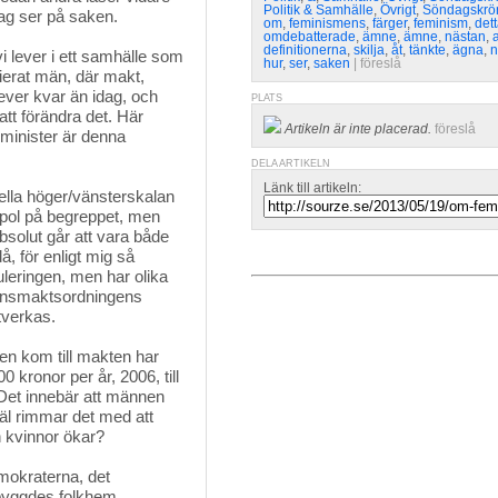
Politik & Samhälle
,
Övrigt
,
Söndagskrö
jag ser på saken.
om
,
feminismens
,
färger
,
feminism
,
det
omdebatterade
,
ämne
,
ämne
,
nästan
,
a
definitionerna
,
skilja
,
åt
,
tänkte
,
ägna
,
n
 vi lever i ett samhälle som
hur
,
ser
,
saken
| 
föreslå
erat män, där makt,
a lever kvar än idag, och
PLATS
att förändra det. Här
Artikeln är inte placerad.
föreslå
eminister är denna
DELA ARTIKELN
Länk till artikeln:
onella höger/vänsterskalan
opol på begreppet, men
absolut går att vara både
, för enligt mig så
leringen, men har olika
 könsmaktsordningens
tverkas.
en kom till makten har 
 kronor per år, 2006, till
Det innebär att männen
äl rimmar det med att
h kvinnor ökar?
mokraterna, det
 byggdes folkhem,