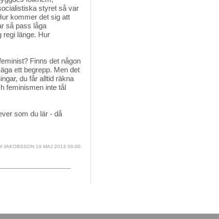
ocialistiska styret så var
 Hur kommer det sig att
ar så pass låga
g regi länge. Hur
 feminist? Finns det någon 
 äga ett begrepp. Men det
ingar, du får alltid räkna
ch feminismen inte tål
lever som du lär - då
 JAKOBSSON 19 MAJ 2013 06:00