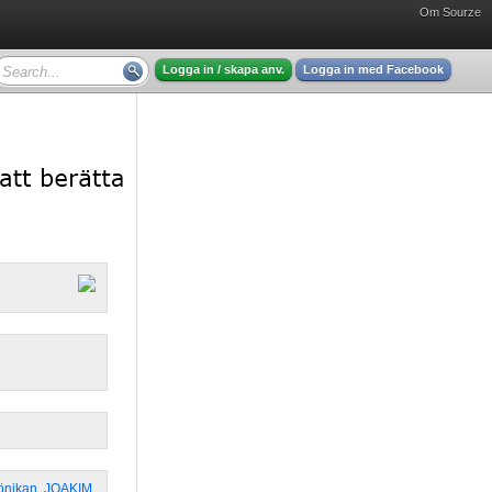
Om Sourze
Logga in / skapa anv.
Logga in med Facebook
önikan
,
JOAKIM
,