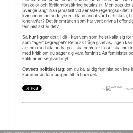
förskolor och föräldraförsäkring betalas ut. Men trots det s
Sverige långt ifrån jämställt vid senaste regeringsskiftet.
kvinnodominerande yrken, bland annat vård och skola, h
lönenivåer? Det är områden som har varit drivna i offentli
feministiskt är det?
Så hur ligger
det till då - kan vem som helst kalla sig för
som "äger" begreppet? Retorisk fråga givetvis, ingen kan
är som med alla andra politiska och/eller filosofiska inriktn
med kritik om du säger dig vara feminist. Att feminister o
kritik är en seglivad myt.
Oavsett politisk färg
; om du kallar dig feminist och inte 
kommer du förmodligen att få höra det.
AV
JOAKIM