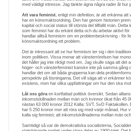
med väldigt intresse. Jag tänkte ägna några rader åt hur 
Att vara feminist
, enligt min definition, är att erkänna att
har en könsmaktsordning. Den har genom historien premi
kapital och social status till största del tillfallit män. Dett
som feminist har du erkänt detta och du arbetar aktivt för 
handlar alltså feminism om en problembeskrivning - för f
könsmaktsordning ett problem.
Det är intressant att se hur feminism ter sig i den traditi
inom politiken. Vissa menar att vänsterrörelsen har mon
det håller jag inte riktigt med om. Jag skulle säga att det 
höger- och vänsterfeminist kanske inte på samma gång då
handlar det om att båda grupperna kan dela problemformu
perspektiv på lösningarna. Det vill säga att vi erkänner
existens, men har olika uppfattningar om hur den ska mo
Låt oss göra
en kortfattad politisk översikt. Sedan allians
inkomstskillnaden mellan män och kvinnor ökat från 45 000
nästan 63 000 kronor 2012 Källa: SVT, SvD Faktakollen. 
har 5 250 kronor mer att röra sig med varje månad. Hur v
kalla sig feminist; att inkomstskillnaderna mellan män oc
Samtidigt så var de demokratiska socialisterna, Socialde
statsbärande partiet under stora delar av 1900-talet. Det