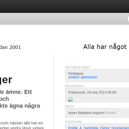
OM FÖRFATTAREN
Författare:
ger
Joakim Jakobsson
OM ARTIKELN
de ämne. Ett
Publicerad: 19 maj 2013 06:00
 och
nkte ägna några
FAKTA
Ingen faktatext angiven
föreslå
som nästan alla har en
NYCKELORD
medan andra läser vidare
Politik
,
&
,
Samhälle
,
Övrigt
,
Söndagskr