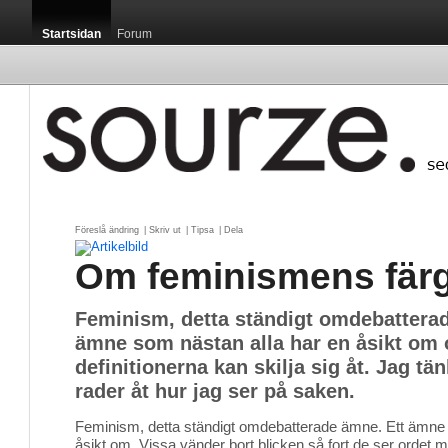
Startsidan
Forum
Föreslå ändring
| 
Skriv ut
| 
Tipsa
| 
Dela
Om feminismens fär
Feminism, detta ständigt omdebattera
ämne som nästan alla har en åsikt om
definitionerna kan skilja sig åt. Jag tä
rader åt hur jag ser på saken.
Feminism, detta ständigt omdebatterade ämne. Ett ämne 
åsikt om. Vissa vänder bort blicken så fort de ser ordet 