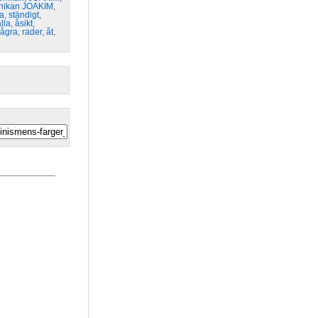
nikan JOAKIM
,
ta
,
ständigt
,
lla
,
åsikt
,
ågra
,
rader
,
åt
,