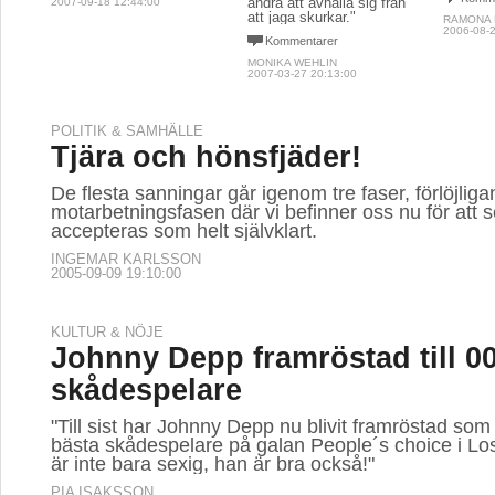
andra att avhålla sig från
2007-09-18 12:44:00
att jaga skurkar."
RAMONA
2006-08-2
Kommentarer
MONIKA WEHLIN
2007-03-27 20:13:00
POLITIK & SAMHÄLLE
Tjära och hönsfjäder!
De flesta sanningar går igenom tre faser, förlöjliga
motarbetningsfasen där vi befinner oss nu för att se
accepteras som helt självklart.
INGEMAR KARLSSON
2005-09-09 19:10:00
KULTUR & NÖJE
Johnny Depp framröstad till 00
skådespelare
"Till sist har Johnny Depp nu blivit framröstad so
bästa skådespelare på galan People´s choice i Lo
är inte bara sexig, han är bra också!"
PIA ISAKSSON