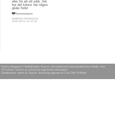
eller för att ett jobb. Vet
hur det känns när någon
glider förbi!
Kommentarer
RAMONA FRANSSON
2006-08-22 14:15:00
Sourze [loggan] © Nättidningen Sourze, ett registrerat massmedium hos Radio- och
TV-verket. Sourze är också ett registrerat varumärke.
Databasens namn är Sourze. Ansvarig utgivare är Carl Olof Schlyter.