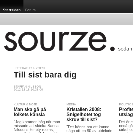
Startsidan
Forum
LITTERATUR & POESI
Till sist bara dig
STAFFAN NILSSON
2012-12-18 10:38:00
KULTUR & NÖJE
MEDIA
POLITIK
Man ska gå på
Kristallen 2008:
Profit
folkets känsla
Snigelhotet tog
utsla
skruv till sist?
"Jag kommer ihåg när man
Det är e
missade att skicka Sanna
nedåtgå
"Det känns bra att kunna
Nilssons Empty rooms,
cirkel oc
säga att ca 90 av utdelade