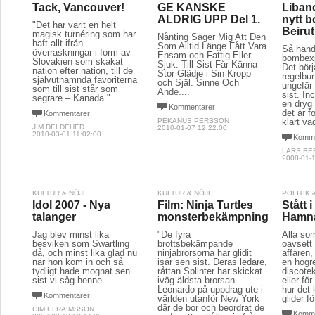
Tack, Vancouver!
GE KANSKE
Libano
ALDRIG UPP Del 1.
nytt b
"Det har varit en helt
Beirut
magisk turnéring som har
Nånting Säger Mig Att Den
haft allt ifrån
Som Alltid Länge Fått Vara
Så händ
överraskningar i form av
Ensam och Fattig Eller
bombexp
Slovakien som skakat
Sjuk. Till Sist Får Känna
Det börja
nation efter nation, till de
Stor Glädje i Sin Kropp
regelbu
självutnämnda favoriterna
och Själ. Sinne Och
ungefär
som till sist står som
Ande....
sist. In
segrare – Kanada."
en dryg
Kommentarer
det är f
Kommentarer
PEKANUS PERSSON
klart va
JIM DELDEHED
2010-01-07 12:22:00
2010-03-01 11:02:00
Komme
LARS BE
2008-01-1
KULTUR & NÖJE
KULTUR & NÖJE
POLITIK
Idol 2007 - Nya
Film: Ninja Turtles
Stått 
talanger
monsterbekämpning
Hamna
Jag blev minst lika
"De fyra
Alla som
besviken som Swartling
brottsbekämpande
oavsett 
då, och minst lika glad nu
ninjabrorsorna har glidit
affären,
när hon kom in och så
isär sen sist. Deras ledare,
en högre
tydligt hade mognat sen
råttan Splinter har skickat
discote
sist vi såg henne.
iväg äldsta brorsan
eller för
Leonardo på uppdrag ute i
hur det
Kommentarer
världen utanför New York
glider fö
där de bor och beordrat de
CIM EFRAIMSSON
Komme