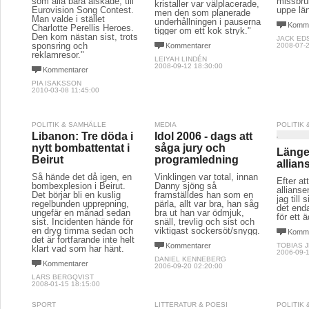
som alla bara älskade, till
missbru
kristaller var välplacerade,
Eurovision Song Contest.
uppe lä
men den som planerade
Man valde i stället
underhållningen i pauserna
Komme
Charlotte Perellis Heroes.
tigger om ett kok stryk."
Den kom nästan sist, trots
JACK ED
sponsring och
Kommentarer
2008-07-2
reklamresor."
LEIYAH LINDÉN
2008-09-12 18:30:00
Kommentarer
PIA ISAKSSON
2010-03-08 11:45:00
POLITIK & SAMHÄLLE
MEDIA
POLITIK
Libanon: Tre döda i
Idol 2006 - dags att
nytt bombattentat i
såga jury och
Länge
Beirut
programledning
allian
Så hände det då igen, en
Vinklingen var total, innan
Efter at
bombexplesion i Beirut.
Danny sjöng så
allianse
Det börjar bli en kuslig 
framställdes han som en
jag till 
regelbunden upprepning,
pärla, allt var bra, han såg
det enda
ungefär en månad sedan
bra ut han var ödmjuk,
för ett 
sist. Incidenten hände för
snäll, trevlig och sist och
en dryg timma sedan och
viktigast sockersöt/snygg.
Komme
det är fortfarande inte helt
Kommentarer
TOBIAS 
klart vad som har hänt.
2006-09-1
DANIEL KENNEBERG
Kommentarer
2006-09-20 02:20:00
LARS BERGQVIST
2008-01-15 18:15:00
SPORT
LITTERATUR & POESI
POLITIK