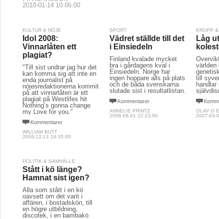
2010-01-14 10:06:00
KULTUR & NÖJE
SPORT
KROPP &
Idol 2008:
Vädret ställde till det
Låg u
Vinnarlåten ett
i Einsiedeln
kolest
plagiat?
Finland kvalade mycket
Övervikt
bra i gårdagens kval i
världen 
"Till sist undrar jag hur det
Einsiedeln. Norge har
genetisk
kan komma sig att inte en
ingen hoppare alls på plats
till syv
enda journalist på
och de båda svenskarna
handlar
nöjesredaktionerna kommit
slutade sist i resultatlistan.
självdisc
på att vinnarlåten är ett
plagiat på Westlifes hit
Kommentarer
Komme
Nothing’s gonna change
my Love for you."
ANNELIE PRINTZ
OLAV G 
2008-08-01 22:23:00
2007-03-0
Kommentarer
WILLIAM BUTT
2008-12-13 19:35:00
POLITIK & SAMHÄLLE
Stått i kö länge?
Hamnat sist igen?
Alla som stått i en kö
oavsett om det varit i
affären, i bostadskön, till
en högre utbildning,
discotek, i en bambakö