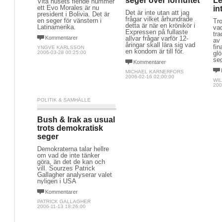
seger över förnuftet
L
Vita husets fiende nummer
ett Evo Morales är nu
in
Det är inte utan att jag
president i Bolivia. Det är
frågar vilket århundrade
en seger för vänstern i
Tr
detta är när en krönikör i
Latinamerika.
va
Expressen på fullaste
tra
Kommentarer
allvar frågar varför 12-
av
åringar skall lära sig vad
fi
YNGVE KARLSSON
en kondom är till för.
2006-03-28 00:25:00
gl
seg
Kommentarer
MICHAEL KARNERFORS
2006-02-16 02:00:00
WIL
200
POLITIK & SAMHÄLLE
Bush & Irak as usual
trots demokratisk
seger
Demokraterna talar hellre
om vad de inte tänker
göra, än det de kan och
vill. Sourzes Patrick
Gallagher analyserar valet
nyligen i USA
Kommentarer
PATRICK GALLAGHER
2006-11-13 18:26:00