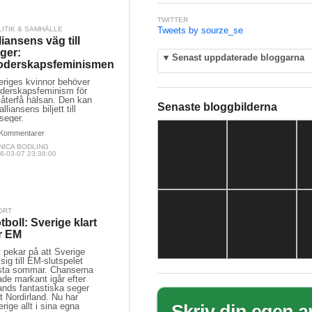
TWITTER
LITIK & SAMHÄLLE
Tweets by sourze_se
liansens väg till
ger:
▼
Senast uppdaterade bloggarna
oderskapsfeminismen
eriges kvinnor behöver
derskapsfeminism för
 återfå hälsan. Den kan
Senaste bloggbilderna
 alliansens biljett till
seger.
Kommentarer
NICA BODLING
6-03-07 23:38:00
ORT
tboll: Sverige klart
r EM
t pekar på att Sverige
 sig till EM-slutspelet
sta sommar. Chanserna
de markant igår efter
ands fantastiska seger
 Nordirland. Nu har
rige allt i sina egna