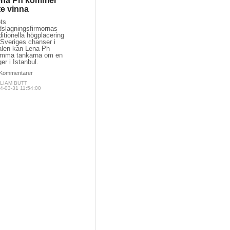
ena Ph kommer
te vinna
ots
dslagningsfirmornas
ditionella högplacering
 Sveriges chanser i
nalen kan Lena Ph
ömma tankarna om en
er i Istanbul.
Kommentarer
LIAM BUTT
4-03-31 11:54:00