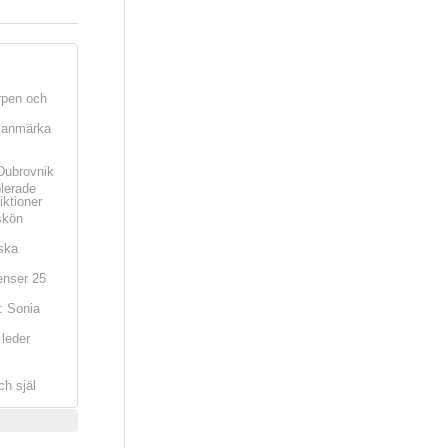
rpen och
t anmärka
Dubrovnik
olerade
iktioner
skön
ska
nser 25
: Sonia
leder
ch själ