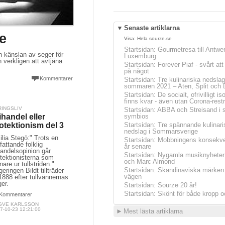
▼
Senaste artiklarna
e
Visa:
Hela sourze.se
Startsidan
:
Gourmetresa till Antwe
n känslan av seger för
Luxemburg
 verkligen att avtjäna
Startsidan
:
Forever Piaf - svårt at
på något
Kommentarer
Startsidan
:
Tre kulinariska nedslag
sommaren 2021 – Aten, Split och 
Startsidan
:
De socialt, ofrivilligt is
finns kvar - även utan Corona-restr
RINGSLIV
Startsidan
:
ABBA och Streisand i 
ihandel eller
symbios
otektionism del 3
Startsidan
:
Tre spännande kulinari
nedslag i Sommarsverige
ilia Stegö:" Trots en
Startsidan
:
Mobbningens konsekve
attande folklig
år senare
handelsopinion går
Startsidan
:
Nygamla musiknyheter
tektionisterna som
och Marc Almond
nare ur tullstriden."
Startsidan
:
Skandinaviska märken 
eringen Bildt tillträder
vägen
1888 efter tullvännernas
er.
Startsidan
:
Sourze 20 år!
Startsidan
:
Skönt för både kropp o
Kommentarer
GVE KARLSSON
7-10-23 12:21:00
►
Mest lästa artiklarna