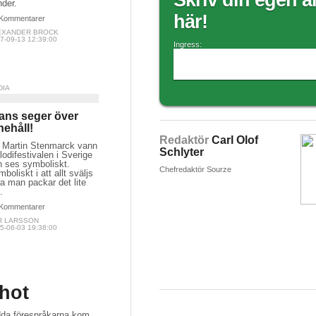
Skriv din egen ar
nder.
här!
Kommentarer
EXANDER BROCK
7-09-13 12:39:00
Ingress:
DIA
ans seger över
nehåll!
Redaktör
Carl Olof
t Martin Stenmarck vann
Schlyter
odifestivalen i Sverige
n ses symboliskt.
Chefredaktör Sourze
boliskt i att allt sväljs
a man packar det lite
.
Kommentarer
R LARSSON
5-06-03 19:38:00
hot
dda förespråkarna kom