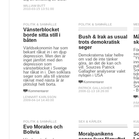
WILLIAM BUTT
2010-03-15 13:51:00
POLITIK & SAMHÄLLE
POLITIK & SAMHÄLLE
ME
Vänsterblocket
borde sitta still i
Bush & Irak as usual
Må
båten
trots demokratisk
sk
seger
Världsekonomin har som
För
bekant råkat in i en djup
sed
Demokraterna talar hellre
depression. Men den är
"Y
om vad de inte tänker
inget jämfört med den
inn
göra, än det de kan och
depression som
pu
vill. Sourzes Patrick
vänsterblocket i Sverige
Sou
Gallagher analyserar valet
har råkat in i. Den solklara
tid
nyligen i USA
seger som alla till vänster
frå
räknat med nästa år är
äve
Kommentarer
plötsligt helt borta.
So
PATRICK GALLAGHER
- B
Kommentarer
2006-11-13 18:26:00
LENNART KARLSSON
2009-04-14 14:40:00
PÄ
200
POLITIK & SAMHÄLLE
SEX & KÄRLEK
KU
Evo Morales och
Bolivia
Moralpanikens
So