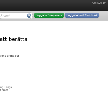
Om Sourze
Logga in / skapa anv.
Logga in med Facebook
eniens gröna öst
äng. Längs
t grönt