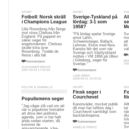
SPORT
SPORT
PO
Fotboll: Norsk skräll
Sverige-Tyskland på
Al
i Champions League
lördag: 3-1 som
se
1958?
M
Lilla Rosenborg från Norge
mot stora Chelsea från
"På lördag spelar Sverige
Sv
England. På pappret en
emot Lahm,
mo
säker seger för
Schweinsteiger, Ballack,
att
engelsmännen. Chelsea
Lehman, Klose med flera.
bli
skulle köra över
Kanske blir det som när
val
Rosenborg. Trodde de
Sverige och Västtyskland
flesta i alla fall.
möttes i VM 1958 på Ullevi
i Göteborg, seger för
MO
Kommentarer
Sverige."
200
ALEXANDER BROCK
2007-09-19 17:03:00
Kommentarer
LARS BRED
2006-06-21 19:26:00
POLITIK & SAMHÄLLE
SPORT
SP
Finsk seger i
Fo
Courchevel
fö
Populismens seger
Kanonväder, mycket publik
All
"Jag vågar slå vad om att
då man har luftens dag i
tar
när vi populister fortsätter
Courchevel samtidigt som
nä
att driva den politiska
backtävlingarna.
öka
agenda, som vi har haft
Isl
ända sedan starten, då
Kommentarer
mot
kommer de
Sve
ANNELIE PRINTZ
ansvarstagande, icke-