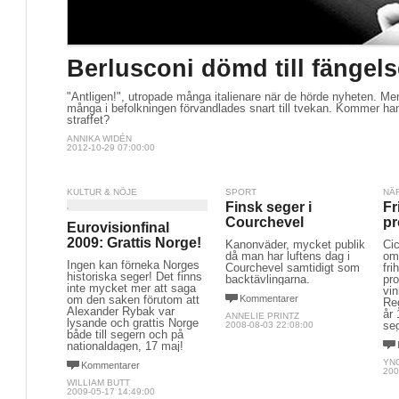
Berlusconi dömd till fängels
"Äntligen!", utropade många italienare när de hörde nyheten. Me
många i befolkningen förvandlades snart till tvekan. Kommer han
straffet?
ANNIKA WIDÉN
2012-10-29 07:00:00
KULTUR & NÖJE
SPORT
NÄ
Finsk seger i
Fr
Courchevel
pr
Eurovisionfinal
2009: Grattis Norge!
Kanonväder, mycket publik
Cic
då man har luftens dag i
omf
Ingen kan förneka Norges
Courchevel samtidigt som
fri
historiska seger! Det finns
backtävlingarna.
pro
inte mycket mer att saga
vin
om den saken förutom att
Kommentarer
Reg
Alexander Rybak var
år 
ANNELIE PRINTZ
lysande och grattis Norge
seg
2008-08-03 22:08:00
både till segern och på
nationaldagen, 17 maj!
YN
Kommentarer
200
WILLIAM BUTT
2009-05-17 14:49:00