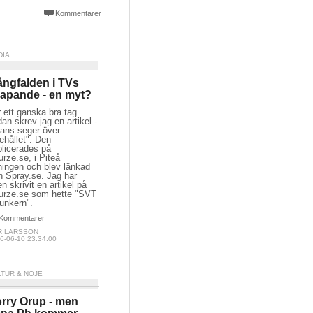
Kommentarer
DIA
ngfalden i TVs
apande - en myt?
 ett ganska bra tag
an skrev jag en artikel -
tans seger över
ehållet". Den
blicerades på
rze.se, i Piteå
ningen och blev länkad
n Spray.se. Jag har
n skrivit en artikel på
urze.se som hette "SVT
unkern".
Kommentarer
R LARSSON
6-06-10 23:34:00
LTUR & NÖJE
rry Orup - men