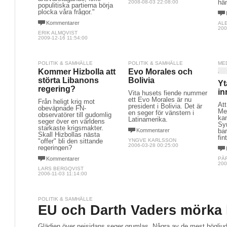
hä
2008-08-03 22:08:00
populitiska partierna börja
plocka våra frågor."
Kommentarer
AL
200
ERIK ALMQVIST
2009-12-16 11:54:00
POLITIK & SAMHÄLLE
POLITIK & SAMHÄLLE
ME
Kommer Hizbolla att
Evo Morales och
störta Libanons
Bolivia
Yt
regering?
in
Vita husets fiende nummer
ett Evo Morales är nu
Från heligt krig mot
At
president i Bolivia. Det är
obeväpnade FN-
Mel
en seger för vänstern i
observatörer till gudomlig
ka
Latinamerika.
seger över en världens
Sym
starkaste krigsmakter.
Kommentarer
bar
Skall Hizbollas nästa
fint
"offer" bli den sittande
YNGVE KARLSSON
2006-03-28 00:25:00
regeringen?
Kommentarer
PÄ
200
LARS BERGQVIST
2006-11-03 11:14:00
POLITIK & SAMHÄLLE
EU och Darth Vaders mörka 
Glädjen över nejsidans seger grumlas. Några av de mest höglju