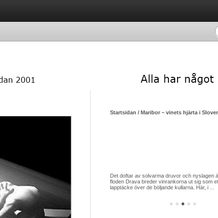
Startsidan / Maribor – vinets hjärta i Slov
Det doftar av solvarma druvor och nyslagen 
floden Drava breder vinrankorna ut sig som et
lapptäcke över de böljande kullarna. Här, i ...
●
●
●
●
●