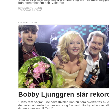
från extremhögern och -vänstern.
NINNA BENGTSSON
2005-06-03 01:59:00
KULTUR & NÖJE
Bobby Ljunggren slår rekor
"Hans fem segrar i Melodifestivalen kan nu bara överträffas av e
den internationella Eurovision Song Contest. Bobby – hoppas at
dig en smoking till Oslo!"