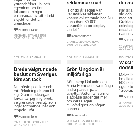
Ingen risk för
reklammarknad
din os
yttrandefrihet, liv och
egendom om fler
"För tio år sedan var
När ska
folkomröstningar
varumärkesreklamen
sig och 
balanseras av ett starkt
knappt existerande här. Nu
med att 
skydd för detta i
finns över 60 000
Grekland
grundlagen!
varumärken på display i
oskyldig
landet."
misshand
Kommentarer
namn i 
MICHAEL STÅHLBERG
Kommentarer
2005-06-11 19:48:00
Komme
CAMILLA BONDAREVA
2005-06-02 19:22:00
WILLIAM
2004-10-1
POLITIK & SAMHÄLLE
POLITIK & SAMHÄLLE
POLITIK
Vacci
dödsi
Breda välgrundade
Grön Ungdom är
beslut om Sveriges
miljöfarliga
Maktelite
befolkn
försvar, tack!
När Jakop Dalunde och
500 milj
Maria Ferm som så många
eget s
Nu måste politiker och
andra passar på att
"Georgi
militärledning skärpa till
utnyttja Vattenfall som en
sig. Som medborgare
slagpåse säger det mer
Komme
förväntar jag mig breda
om deras egen
välgrundade beslut, som
STAFFAN
miljöfarlighet än någon
inger förtroende inåt och
2009-09-1
annans.
respekt utåt.
Kommentarer
Kommentarer
MICHAEL KARNERFORS
CARL OLOF SCHLYTER
2009-11-26 03:20:00
2013-02-11 11:31:00