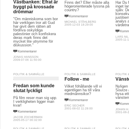
Västbanken: Efrat är
Finns det? Eller måste alla
Har Du f
högerorienterade lyssna på
inget la
byggt på krossade
country?
själv. De
drömmar
konsek
Kommentarer
justitie
"Om människorna som bor
analys 
MICHAEL STÅHLBERG
här verkligen tror att Gud
värdetr
2005-12-03 18:29:00
har givit dem rätten att
fördriva oskyldiga
Komme
palestinier och konfiskera
LARS NI
deras mark finns det
2005-11-1
mycket lite utrymme för
diskussion."
Kommentarer
JONAS HANSSON
2009-07-06 11:50:00
POLITIK & SAMHÄLLE
POLITIK & SAMHÄLLE
POLITIK
Follow - me
Vänst
Fredan som kunde
Vilket föhållande vill vi
Nyligen 
egentligen ha till våra
Sourze 
slutat lyckligt
medmännsikor?
hysa ett
vänster
På film reser man sig upp.
Kommentarer
I verkligheten ligger man
Komme
kvar!
ERIC SECHER
2001-08-02 11:28:00
JOHAN H.
Kommentarer
2001-06-2
JACOB ZOCHERMAN
2005-05-17 00:32:00
POLITIK & SAMHÄLLE
POLITIK & SAMHÄLLE
POLITIK