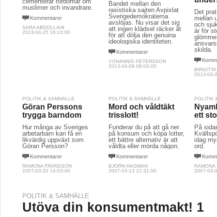
cementerar fördomar om
Bandet mellan den
muslimer och invandrare.
rasistiska sajten Avpixlat
Det pra
Sverigedemokraterna
mellan 
Kommentarer
avslöjas. Nu visar det sig
och sju
SARA ABDOLLAHI
att ingen klädsel räcker åt
är för s
2013-04-25 16:13:00
för att dölja den genuina
glömmer
ideologiska identiteten.
ansvars
skilda.
Kommentarer
Komme
YOHANNIS PETERSSON
2013-04-09 08:00:00
BIRGITTA
2013-03-2
POLITIK & SAMHÄLLE
POLITIK & SAMHÄLLE
POLITIK
Göran Perssons
Mord och våldtäkt
Nyamk
trygga barndom
trisslott!
ett sto
Hur många av Sveriges
Funderar du på att gå ner
På sida
arbetarbarn kan få en
på konsum och köpa lotter,
Kvällsp
likvärdig uppväxt som
ett bättre alternativ är att
idag my
Göran Persson?
våldta eller mörda någon.
ord.
Kommentarer
Kommentarer
Komme
RAMONA FRANSSON
BJÖRN HAGMAN
RAMONA
2007-03-20 14:03:00
2007-03-13 21:31:00
2007-03-0
POLITIK & SAMHÄLLE
Utöva din konsumentmakt! 1