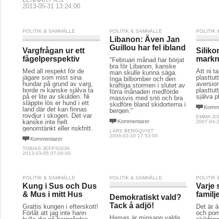
2013-05-31 13:24:00
POLITIK & SAMHÄLLE
POLITIK & SAMHÄLLE
POLITIK
Libanon: Även Jan
Guillou har fel ibland
Vargfrågan ur ett
Siliko
fågelperspektiv
markn
"Februari månad har börjat
bra för Libanon, kanske
Med all respekt för de
Att ni t
man skulle kunna säga.
jägare som mist sina
plasttut
Inga bilbomber och den
hundar på grund av varg,
aversio
kraftiga stormen i slutet av
borde ni kanske själva ta
plasttutt
förra månaden medförde
på er lite av skulden. Ni
själva pl
massvis med snö och bra
släppte lös er hund i ett
skidföre bland skidorterna i
Komme
land där det kan finnas
bergen."
rovdjur i skogen. Det var
EMMA J
kanske inte helt
Kommentarer
2007-04-2
genomtänkt eller riskfritt.
LARS BERGQVIST
2008-02-10 17:53:00
Kommentarer
TOBIAS JEPPSSON
2013-03-05 07:00:00
POLITIK & SAMHÄLLE
POLITIK & SAMHÄLLE
POLITIK
Kung i Sus och Dus
Varje 
& Mus i mitt Hus
familj
Demokratiskt vald?
Tack å adjö!
Grattis kungen i efterskott!
Det är ä
Förlåt att jag inte hann
och por
Hamas är minsann valda