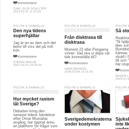
Kommentarer
CARL OLOF SCHLYTER
2013-02-11 11:31:00
POLITIK & SAMHÄLLE
POLITIK & SAMHÄLLE
POLITIK
Den nya tidens
Så st
superhjältar
Från disktrasa till
Reaktion
"Ni hjäl
disktrasa
Jag är en av dem och det
blev so
beror till viss del på mitt
Bombhög
Moment 22 eller Pengarna
kön.
kännas 
vinner. Vad ska vi döpa vår
skuld i 
Kommentarer
tids kvinnofälla till?
till och
STEFAN WHILDE
Kommentarer
här stop
2007-03-01 15:56:00
ANNA DRANGEL
Komme
2006-03-09 14:31:00
ROGER 
2005-07-2
POLITIK & SAMHÄLLE
POLITIK & SAMHÄLLE
POLITIK
Hur mycket rasism
tål Sverige?
Debatten kring den
senaste tidens händelser
efter Omar Mustafas
Sverigedemokraterna
Sjuks
avgång, har öppnat ännu
under kostymen
inte l
en plattform för frågor som
under