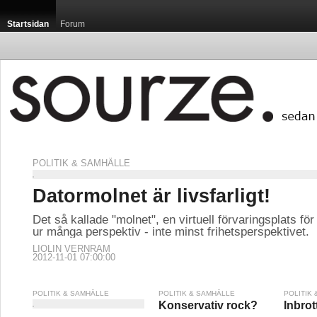
Startsidan
Forum
POLITIK & SAMHÄLLE
Datormolnet är livsfarligt!
Det så kallade "molnet", en virtuell förvaringsplats för fi
ur många perspektiv - inte minst frihetsperspektivet.
LIOLIN VERNRAM
2012-11-01 07:00:00
POLITIK & SAMHÄLLE
POLITIK & SAMHÄLLE
POLITIK
Konservativ rock?
Inbrott