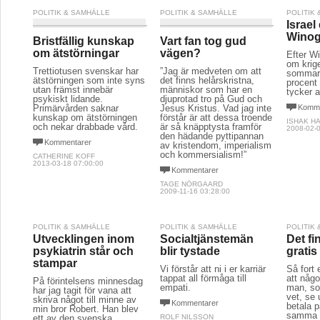
POLITIK & SAMHÄLLE
POLITIK & SAMHÄLLE
POLITIK
Israel 
Winog
Bristfällig kunskap
Vart fan tog gud
om ätstörningar
vägen?
Efter W
om krige
Trettiotusen svenskar har
”Jag är medveten om att
sommar
ätstörningen som inte syns
det finns helårskristna,
procent 
utan främst innebär
människor som har en
tycker a
psykiskt lidande.
djuprotad tro på Gud och
Primärvården saknar
Jesus Kristus. Vad jag inte
Komme
kunskap om ätstörningen
förstår är att dessa troende
ISHAK H
och nekar drabbade vård.
är så knäpptysta framför
2008-02-0
den hädande pyttipannan
Kommentarer
av kristendom, imperialism
och kommersialism!”
CATHERINE KOFF
2013-03-18 07:00:00
Kommentarer
TAGE NÖRGAARD
2009-11-16 03:28:00
POLITIK & SAMHÄLLE
POLITIK & SAMHÄLLE
POLITIK
Utvecklingen inom
Socialtjänstemän
Det fi
psykiatrin står och
blir tystade
gratis
stampar
Vi förstår att ni i er karriär
Så fort 
tappat all förmåga till
att någo
På förintelsens minnesdag
empati.
man, so
har jag tagit för vana att
vet, se 
skriva något till minne av
Kommentarer
betala p
min bror Robert. Han blev
samma g
ett av den svenska
ROLF NILSSON