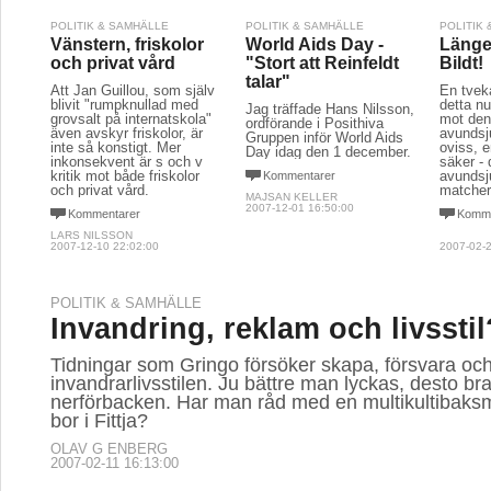
POLITIK & SAMHÄLLE
POLITIK & SAMHÄLLE
POLITIK
Vänstern, friskolor
World Aids Day -
Länge
och privat vård
"Stort att Reinfeldt
Bildt!
talar"
Att Jan Guillou, som själv
En tvek
blivit "rumpknullad med
detta nu
Jag träffade Hans Nilsson,
grovsalt på internatskola"
mot den
ordförande i Posithiva
även avskyr friskolor, är
avundsj
Gruppen inför World Aids
inte så konstigt. Mer
oviss, 
Day idag den 1 december.
inkonsekvent är s och v
säker - 
kritik mot både friskolor 
avundsj
Kommentarer
och privat vård.
matcher 
MAJSAN KELLER
2007-12-01 16:50:00
Kommentarer
Komme
LARS NILSSON
2007-12-10 22:02:00
2007-02-2
POLITIK & SAMHÄLLE
Invandring, reklam och livsstil
Tidningar som Gringo försöker skapa, försvara oc
invandrarlivsstilen. Ju bättre man lyckas, desto bra
nerförbacken. Har man råd med en multikultibak
bor i Fittja?
OLAV G ENBERG
2007-02-11 16:13:00