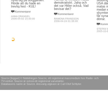
hylla dig på borggården.
skildrin
demokratiskt. Jaha och
Hörde att du hade en
USA där
det var Hitler också. Vad
trevlig fest - KUL!
matas m
bevisar det?
medan et
Kommentarer
skymten
Kommentarer
får syn
ANNA DRANGEL
dörrar.
2006-05-02 15:40:00
RAMONA FRANSSON
2006-04-24 01:36:00
Komme
STEFAN 
2005-10-0
POLITIK & SAMHÄLLE
POLITIK & SAMHÄLLE
POLITIK
Lissabonfördraget
Libanon: Även Jan
I sjut
bäddar för
Guillou har fel ibland
över 
oönskade konflikter
"Februari månad har börjat
"Jag är 
bra för Libanon, kanske
hundrat
Många politiker påstår att
man skulle kunna säga.
är ofrivi
freden är Europatankens
Inga bilbomber och den
sjutton 
mening. Ursprungstanken
kraftiga stormen i slutet av
grät jag
var god men på vägen har
förra månaden medförde
menstrue
någonting gått snett.
massvis med snö och bra
som fan
skidföre bland skidorterna i
papper, 
Kommentarer
bergen."
då släng
PETER LILJA
2008-10-27 21:07:00
Kommentarer
Komme
LARS BERGQVIST
RAMONA
2008-02-10 17:53:00
2007-05-1
POLITIK & SAMHÄLLE
POLITIK & SAMHÄLLE
POLITIK
Lönsam fylla
Integrationsverkets
Till en