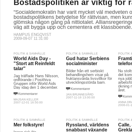
Bostadspolitiken är viktig för 
"Socialdemokratin har varit mycket väl medveten 
bostadspolitikens betydelse för rättvisan, men kuns
glömska någon gång på nittiotalet. Alliansregering
väg att bygga upp och cementera ett klassboende.
HAMPUS ENGQVIST
2009-09-07 11:31:00
POLITIK & SAMHÄLLE
POLITIK & SAMHÄLLE
POLITIK
World Aids Day -
Gud hatar Serbiens
Framt
"Stort att Reinfeldt
socialminister
telefo
talar"
Bilder från ett serbiskt
Nu stol
behandlingshem visar på
det kom
Jag träffade Hans Nilsson,
fruktansvärda livsvillkor för
nya jobb 
ordförande i Posithiva
utvecklingsstörda barn.
arbetsf
Gruppen inför World Aids
ökning 
Day idag den 1 december.
Kommentarer
året.
Kommentarer
JAN BRUNNEGÅRD
Komme
2007-11-16 13:00:00
MAJSAN KELLER
ANNA DR
2007-12-01 16:50:00
2006-01-1
POLITIK & SAMHÄLLE
POLITIK & SAMHÄLLE
POLITIK
Mer folkstyre!
Ryssland, världens
Calle, 
snabbast växande
Grekl