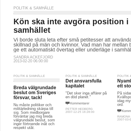
POLITIK & SAMHÄLLE
Kön ska inte avgöra position i
samhället
Vi borde sluta leta efter små petitesser att använda
skillnad på män och kvinnor. Vad man har mellan 
ge ett automatiskt övertag eller underläge i samhäl
SANDRA ACKEFJORD
2013-02-20 06:00:00
POLITIK & SAMHÄLLE
POLITIK & SAMHÄLLE
POLITIK
Det ansvarsfulla
Nyamk
kapitalet
ett sto
Breda välgrundade
beslut om Sveriges
"Det sker inga affärer på
På sida
en död planet."
Kvällsp
försvar, tack!
idag my
Kommentarer
ord.
Nu måste politiker och
militärledning skärpa till
PETTER HEDBERG
Komme
sig. Som medborgare
2007-12-25 16:28:00
förväntar jag mig breda
RAMONA
välgrundade beslut, som
2007-03-0
inger förtroende inåt och
respekt utåt.