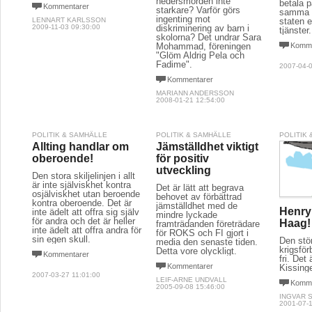
hedersmorden inte
betala p
Kommentarer
starkare? Varför görs
samma g
ingenting mot
LENNART KARLSSON
staten e
2009-11-03 09:30:00
diskriminering av barn i
tjänster.
skolorna? Det undrar Sara
Mohammad, föreningen
Komme
"Glöm Aldrig Pela och
Fadime".
2007-04-0
Kommentarer
MARIANN ANDERSSON
2008-01-21 12:54:00
POLITIK & SAMHÄLLE
POLITIK & SAMHÄLLE
POLITIK
Allting handlar om
Jämställdhet viktigt
oberoende!
för positiv
utveckling
Den stora skiljelinjen i allt
är inte själviskhet kontra
Det är lätt att begrava
osjälviskhet utan beroende
behovet av förbättrad
kontra oberoende. Det är
jämställdhet med de
Henry 
inte ädelt att offra sig själv
mindre lyckade
för andra och det är heller
Haag!
framträdanden företrädare
inte ädelt att offra andra för
för ROKS och FI gjort i
sin egen skull.
Den stö
media den senaste tiden.
krigsför
Detta vore olyckligt.
Kommentarer
fri. Det 
Kommentarer
Kissinge
2007-03-27 11:01:00
LEIF-ARNE UNDVALL
Komme
2005-09-08 15:46:00
INGVAR 
2001-07-1