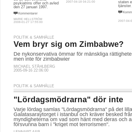
staten e
2007-04-18 04:21:00
psykiatrins offer och avled
tjänster.
den 27 januari 1997.
Komme
Kommentarer
MARIE HELLSTRÖM
2007-04-0
2008-01-27 17:55:00
POLITIK & SAMHÄLLE
Vem bryr sig om Zimbabwe?
De nykonservativa ömmar för mänskliga rättigheter 
men inte för zimbabwier
MICHAEL STÅHLBERG
2005-09-16 22:06:00
POLITIK & SAMHÄLLE
"Lördagsmödrarna" dör inte
Varje lördag samlas "Lördagsmödrarna" på det lill
Galatasaraytorget i istanbul och kräver besked frå
myndigheterna om vad som hänt med deras och a
försvunna barn i "kriget mot terrorismen".
LENNART ASP