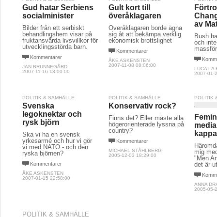
Gud hatar Serbiens
Gult kort till
Förtro
socialminister
överåklagaren
Chang
av Mat
Bilder från ett serbiskt
Överåklagaren borde ägna
behandlingshem visar på
sig åt att bekämpa verklig
Bush ha
fruktansvärda livsvillkor för
ekonomisk brottslighet
och int
utvecklingsstörda barn.
massför
Kommentarer
Kommentarer
Komme
ÅKE ASKENSTEN
2007-11-08 08:06:00
JAN BRUNNEGÅRD
LUCA LA
2007-11-16 13:00:00
2007-01-2
POLITIK & SAMHÄLLE
POLITIK & SAMHÄLLE
POLITIK
Svenska
Konservativ rock?
legoknektar och
Femin
Finns det? Eller måste alla
rysk björn
högerorienterade lyssna på
media
country?
kapp
Ska vi ha en svensk
yrkesarmé och hur vi gör
Kommentarer
Häromdag
vi med NATO - och den
MICHAEL STÅHLBERG
mig med
ryska björnen?
2005-12-03 18:29:00
"Men Ann
Kommentarer
det är 
ÅKE ASKENSTEN
Komme
2007-01-15 22:58:00
ANNA DR
2005-05-2
POLITIK & SAMHÄLLE