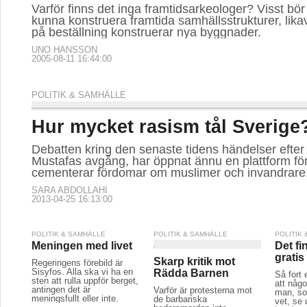
Varför finns det inga framtidsarkeologer? Visst bö
kunna konstruera framtida samhällsstrukturer, lik
på beställning konstruerar nya byggnader.
UNO HANSSON
2005-08-11 16:44:00
POLITIK & SAMHÄLLE
Hur mycket rasism tål Sverige
Debatten kring den senaste tidens händelser efte
Mustafas avgång, har öppnat ännu en plattform fö
cementerar fördomar om muslimer och invandrare
SARA ABDOLLAHI
2013-04-25 16:13:00
POLITIK & SAMHÄLLE
POLITIK & SAMHÄLLE
POLITIK
Meningen med livet
Det fi
gratis
Skarp kritik mot
Regeringens förebild är
Sisyfos. Alla ska vi ha en
Rädda Barnen
Så fort 
sten att rulla uppför berget,
att någo
antingen det är
Varför är protesterna mot
man, so
meningsfullt eller inte.
de barbariska
vet, se 