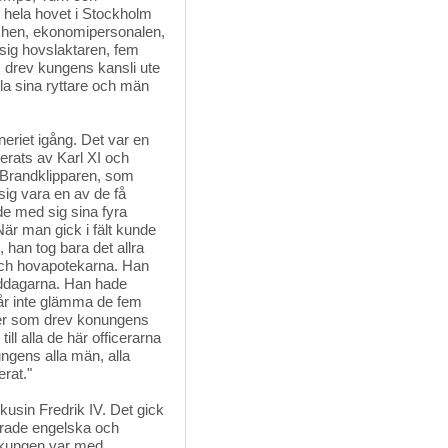
g hela hovet i Stockholm
schen, ekonomipersonalen,
ig hovslaktaren, fem
m drev kungens kansli ute
lla sina ryttare och män
eriet igång. Det var en
rats av Karl XI och
, Brandklipparen, som
g vara en av de få
de med sig sina fyra
r man gick i fält kunde
 han tog bara det allra
 och hovapotekarna. Han
iddagarna. Han hade
år inte glämma de fem
ter som drev konungens
till alla de här officerarna
ungens alla män, alla
rat."
usin Fredrik IV. Det gick
lierade engelska och
n kungen var med