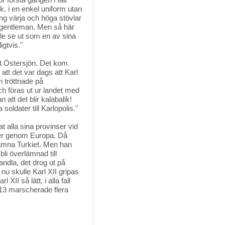
k, i en enkel uniform utan
ång värja och höga stövlar
g gentleman. Men så här
ille se ut som en av sina
igtvis."
nt Östersjön. Det kom
tt det var dags att Karl
n tröttnade på
ch föras ut ur landet med
n att det blir kalabalik!
oldater till Karlopolis."
t alla sina provinser vid
mer genom Europa. Då
t lämna Turkiet. Men han
bli överlämnad till
ndla, det drog ut på
nu skulle Karl XII gripas
XII så lätt, i alla fall
1713 marscherade flera