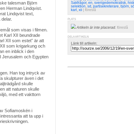
iske talesman Björn
Sakfrågor
,
en
,
sverigedemokratisk
,
hist
selektion
,
sd
,
partisekreterare
,
björn
,
s
taren Herman Lindqvist.
karl
,
xii
| 
föreslå
rat Lindqvist text,
 delar.
PLATS
Artikeln är inte placerad.
föreslå
remål som visas i filmen. 
t Karl XII beundrade
DELA ARTIKELN
l XII som estet" är att
Länk till artikeln:
 XII som krigarkung och
n en inblick i den
ll Jerusalem och Egypten
en. Han tog intryck av 
fa skulpturer även i det
ljträdgård skulle
n att naturen skulle
iljö, med ett vakttorn
 av Sofiamoskén i
ntressanta att ta upp i
rieskrivningen.