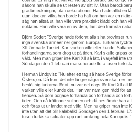
såsom han skulle se ut resten av sitt liv. Utan barockperu
gradbeteckningar, utan dekorationer. Han hade alltid en l
utan klackar, vilka han borde ha haft om han var en rikti
såg han alltså ut, han ville vara praktiskt klädd och han v
soldater. Han ville vara en av dem, fast den främsta naturl
Björn Söder: "Sverige hade förlorat alla sina provinser ru
inga svenska arméer ner genom Europa. Turkarna tyckte a
XII lämnade Turkiet. Karl varken ville eller kunde. Sultane
förhandlingarna som drog ut på tiden. Karl skulle gripas o
våld. Men man griper inte Karl XII så lätt, i varjefall inte uta
Söndagen den 1 februari marscherade flera tusen turkiska s
Herman Lindqvist: "Nu efter ett tag så hade Sverige förlora
Östersjön. Då kom det inte längre några svenskar ner 
beslöt sig turkarna för att nu var det dags för Karl XII at
varken ville eller kunde det. Han var nämligen rädd för att 
fienden. Så dom började förhandla och förhandla och förha
tiden. Och då tröttnade sultanen och då bestämde han att 
och föras ut ur landet med våld. Men nu griper man inte Karl 
inte utan att det blir kalabalik! Söndagen den 1 februari 
tusen turkiska soldater upp runt omkring hela Karlopolis."