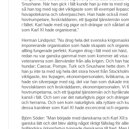
Snushane. När han gick i fält kunde han ju inte ta med si
så han tog med sig det viktigaste som till exempel livpa
hovapotekarna och silverpaschen. Han hade också med s
hovtrumpetare, livskräddaren, ett tjugotal tjänstemän so
i fältet. Karl hade med sig pigor och drängar och såklart a
som Karl XI hade organiserat."
Herman Lindqvist: "Nu drog hela det svenska krigsmaskin
imponerande organisation som hade skapats och organise
allting fungerade perfekt. Kungen drog i fält med sin häst
redan nu var ganska gammal men som kommer att visa si
veteranerna som återvänder från alla krigen. Och han ha
hundar; Caesar, Pompe, Turk och Snushane hette dom. Nä
han ju inte ta med sig hela det stora hovet från Stockholm,
viktigaste, tex livpagen, ekonomipersonalen, livläkarna,
hade sin silverpage med sig, det var han som dukade m
hovslaktaren och livskräddaren, ekonomipersonalen. Vi f
hovtrumpetarna, och ett tjugotal tjänstemän och byråkra
kansli i fält. Och sen var det naturligtvis pigor och drängar 
och herrarna. Och sen kom naturligtvis alla ryttare och k
dessa karoliner som Karl XI hade excercerat och organise
Björn Söder: "Man började med danskarna och Karl XII:s k
ganska lätt och det blev aldrig något riktigt fältslag för al
holländska örlogsfartyg tvingade danskarna till fred. Me