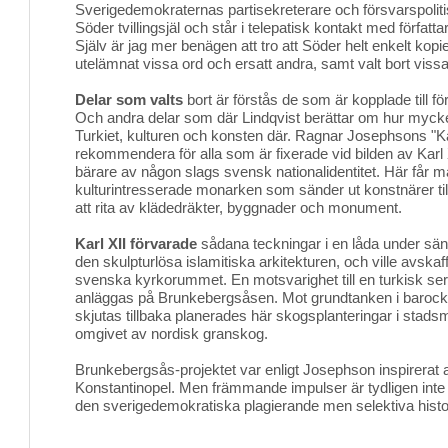
Sverigedemokraternas partisekreterare och försvarspolit
Söder tvillingsjäl och står i telepatisk kontakt med förfat
Själv är jag mer benägen att tro att Söder helt enkelt kopie
utelämnat vissa ord och ersatt andra, samt valt bort vissa
Delar som valts
bort är förstås de som är kopplade till fö
Och andra delar som där Lindqvist berättar om hur mycke
Turkiet, kulturen och konsten där. Ragnar Josephsons "Kar
rekommendera för alla som är fixerade vid bilden av Karl
bärare av någon slags svensk nationalidentitet. Här får ma
kulturintresserade monarken som sänder ut konstnärer ti
att rita av klädedräkter, byggnader och monument.
Karl XII förvarade
sådana teckningar i en låda under säng
den skulpturlösa islamitiska arkitekturen, och ville avskaf
svenska kyrkorummet. En motsvarighet till en turkisk sera
anläggas på Brunkebergsåsen. Mot grundtanken i barocke
skjutas tillbaka planerades här skogsplanteringar i stadsm
omgivet av nordisk granskog.
Brunkebergsås-projektet var enligt Josephson inspirerat
Konstantinopel. Men främmande impulser är tydligen inte i
den sverigedemokratiska plagierande men selektiva histo