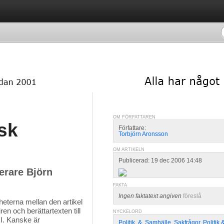
OM FÖRFATTAREN
sk
Författare:
Torbjörn Aronsson
OM ARTIKELN
Publicerad: 19 dec 2006 14:48
terare Björn
FAKTA
Ingen faktatext angiven
föreslå
eterna mellan den artikel 
n och berättartexten till
NYCKELORD
II. Kanske är
Politik
,
&
,
Samhälle
,
Sakfrågor
,
Politik