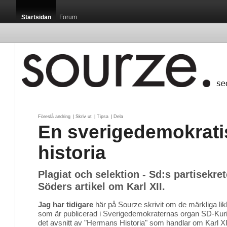
Startsidan
Forum
Föreslå ändring
| 
Skriv ut
| 
Tipsa
| 
Dela
En sverigedemokrati
historia
Plagiat och selektion - Sd:s partisekre
Söders artikel om Karl XII.
Jag har tidigare
här på Sourze skrivit om de märkliga likh
som är publicerad i Sverigedemokraternas organ SD-Kurire
det avsnitt av "Hermans Historia" som handlar om Karl X