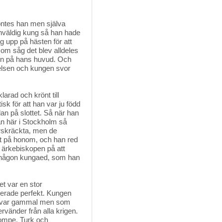
öntes han men själva
 enväldig kung så han hade
ig upp på hästen för att
som såg det blev alldeles
den på hans huvud. Och
jelsen och kungen svor
arad och krönt till
k för att han var ju född
dan på slottet. Så när han
kan här i Stockholm så
örskräckta, men de
t på honom, och han red
ll ärkebiskopen på att
g någon kungaed, som han
t var en stor
gerade perfekt. Kungen
nu var gammal men som
vänder från alla krigen.
ompe, Turk och