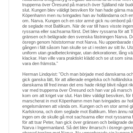
trupperna över Öresund på marsch över Själland när bude
slut. Kungen blev väldigt besviken för han hade gärna ma
Köpenhamn men nu tvingades han av holländarna och e
om. Narva. Kungen och en stor armé gick nu ombord på fl
de seglade mot Baltikum. När de var till havs visste inge
ryssarna eller sachsarna först. Det blev ryssarna för att 
gränsen och belägrade den svenska fästningen Narva. Det
ösregn genom höststormar mot Narva. Nu uppenbarade si
gången i fält såsom han skulle se ut i resten av sitt liv. U
uniform utan gradbeteckningar, utan dekorationer, lång vä
klackar. Han ville vara praktiskt klädd och se ut som sina
vara den främsta."
Herman Lindqvist: "Och man började med danskarna och 
gick ganska lätt, för att allierade engelska och holländska
danskarna till fred innan det ens hade riktigt blivit något r
var med trupperna över Öresund och han var på marsch ö
kom om att kriget var slut. Han blev väldigt besviken, fö
marscherat in mot Köpenhamn men han tvingades av hol
engelsmännen att vända om. Kungen och en stor armé gic
Karlskrona, och dom seglade mot Baltikum. Men ännu när 
ingen om de skulle gå mot sachsarna eller mot ryssarna f
för att tsar Peter, han gick över gränsen och belägrade 
Narva i Ingermanland. Så det blev ilmarsch i ösregn ge
obanad terräng mot Narva. Nu uppenbarade sig kungen för 