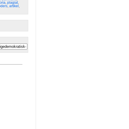
oria
,
plagiat
,
öders
,
artikel
,