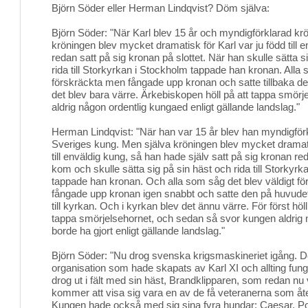
Björn Söder eller Herman Lindqvist? Döm själva:
Björn Söder: "När Karl blev 15 år och myndigförklarad kr
kröningen blev mycket dramatisk för Karl var ju född till
redan satt på sig kronan på slottet. När han skulle sätta s
rida till Storkyrkan i Stockholm tappade han kronan. Alla 
förskräckta men fångade upp kronan och satte tillbaka 
det blev bara värre. Ärkebiskopen höll på att tappa smör
aldrig någon ordentlig kungaed enligt gällande landslag."
Herman Lindqvist: "När han var 15 år blev han myndigförkl
Sveriges kung. Men själva kröningen blev mycket dramatis
till enväldig kung, så han hade själv satt på sig kronan re
kom och skulle sätta sig på sin häst och rida till Storkyr
tappade han kronan. Och alla som såg det blev väldigt f
fångade upp kronan igen snabbt och satte den på huvude
till kyrkan. Och i kyrkan blev det ännu värre. För först hö
tappa smörjelsehornet, och sedan så svor kungen aldri
borde ha gjort enligt gällande landslag."
Björn Söder: "Nu drog svenska krigsmaskineriet igång. De
organisation som hade skapats av Karl XI och allting fun
drog ut i fält med sin häst, Brandklipparen, som redan 
kommer att visa sig vara en av de få veteranerna som åter
Kungen hade också med sig sina fyra hundar; Caesar, P