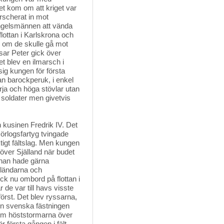
t kom om att kriget var
rscherat in mot
ngelsmännen att vända
ottan i Karlskrona och
n om de skulle gå mot
Tsar Peter gick över
 blev en ilmarsch i
g kungen för första
tan barockperuk, i enkel
rja och höga stövlar utan
 soldater men givetvis
kusinen Fredrik IV. Det
 örlogsfartyg tvingade
iktigt fältslag. Men kungen
ver Själland när budet
r han hade gärna
ländarna och
k nu ombord på flottan i
de var till havs visste
örst. Det blev ryssarna,
den svenska fästningen
nom höststormarna över
första gången i fält