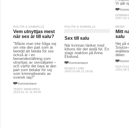
Vi går i
Komme
DOMINIK
2007-02-1
POLITIK & SAMHÄLLE
POLITIK & SAMHÄLLE
MEDIA
Vem utnyttjas mest
Mitt na
när sex är till salu?
salu
Sex till salu
"Måste man inte fråga sej
Hej på e
När kvinnan tänker med
om inte den part som är
Sourze-
klitoris blir det ändå fel. En
beredd att betala för sex
etabler
slags reaktion på Anna
också är i en
delen.
Ekelund.
beroendeställning som
Komme
utnyttjas av sexsäljaren –
Kommentarer
och varför det bara är den
PER POU
ROGER LORD
part som betalar för sej
2001-08-2
2005-10-06 21:19:00
som kriminaliserats av
svensk lag?"
Kommentarer
TEDDY WIDEGREN
2010-01-11 11:30:00