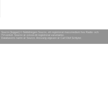
Sourze [loggan] © Nättidningen Sourze, ett registrerat massmedium hos Radio- och
TV-verket. Sourze är också ett registrerat varumärke.
Databasens namn är Sourze. Ansvarig utgivare är Carl Olof Schlyter.