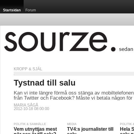
Startsidan
Forum
KROPP & SJÄL
Tystnad till salu
Kan vi inte längre förmå oss stänga av mobiltelefonen
från Twitter och Facebook? Måste vi betala någon för 
MARIA SÅGÅ
2012-10-18 08:00:00
POLITIK & SAMHÄLLE
MEDIA
POLITIK
Vem utnyttjas mest
TV4:s journalister till
Hela S