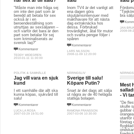
när sex är till salu?
salu
salu p
"Måste man inte fråga sej
Inom TV4 är det vanligt att
Fördomar
om inte den part som är
ena dagen göra
"Tjejkör
beredd att betala för sex
skjutjärnsintervjuer med
bra säl
också är i en
makthavare för att nästa
Komme
beroendeställning som
dag extraknäcka hos
utnyttjas av sexsäljaren –
dessa. Förbrukad
JAN BRU
och varför det bara är den
trovärdighet, åtal för mutor
2008-08-2
part som betalar för sej
och svarta pengar följer i
som kriminaliserats av
spåren
svensk lag?"
Kommentarer
Kommentarer
LARS NILSSON
2008-11-09 12:20:00
TEDDY WIDEGREN
2010-01-11 11:30:00
POLITIK & SAMHÄLLE
NÄRINGSLIV
NÄRINGS
Jag vill vara en sjuk
Sverige till salu!
kund
Köpare Putin?
Mest 
sallad
I ett samhälle där allt ska
Snart är det dags att sälja
kunna köpas, sjukvård till
ut några av de 40 helägda
- Vi ta
salu!
statliga bolagen.
"De fle
Kommentarer
Kommentarer
skulle s
gubbar o
LUCA LA ROSA
RAMONA FRANSSON
2007-03-29 19:51:00
2007-03-06 10:30:00
orangea
utanför 
företag 
flygblad
ondskan
Fredrick